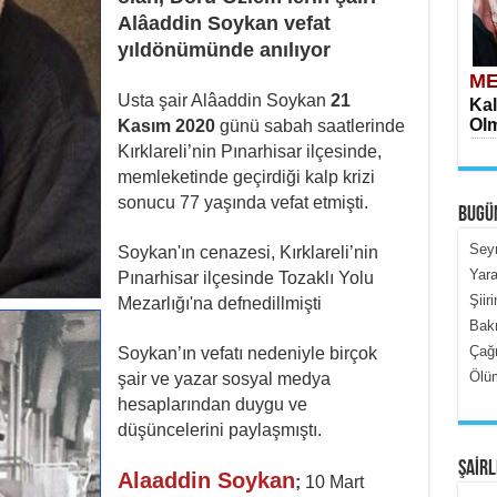
Alâaddin Soykan vefat
yıldönümünde anılıyor
ME
Usta şair Alâaddin Soykan
21
Kal
Olm
Kasım 2020
günü sabah saatlerinde
Kırklareli’nin Pınarhisar ilçesinde,
memleketinde geçirdiği kalp krizi
sonucu 77 yaşında vefat etmişti.
BUGÜ
Seyr
Soykan'ın cenazesi, Kırklareli’nin
Yara
Pınarhisar ilçesinde Tozaklı Yolu
Şiir
Mezarlığı'na defnedillmişti
ME
Bak
İçe
Çağr
Soykan’ın vefatı nedeniyle birçok
Ölüm
şair ve yazar sosyal medya
hesaplarından duygu ve
düşüncelerini paylaşmıştı.
ŞAİRL
Alaaddin Soykan
;
10 Mart