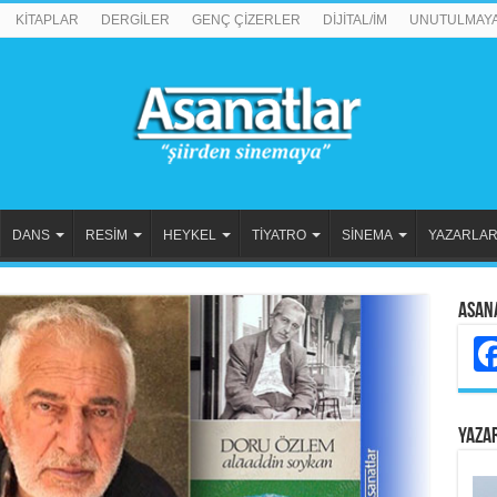
KİTAPLAR
DERGİLER
GENÇ ÇİZERLER
DİJİTAL/İM
UNUTULMAY
DANS
RESİM
HEYKEL
TİYATRO
SİNEMA
YAZARLA
Asan
YAZA