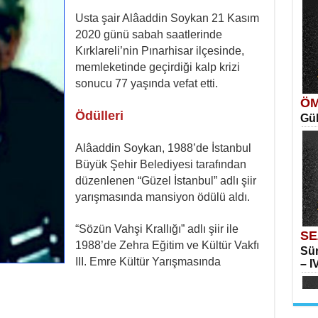
Ka
Usta şair Alâaddin Soykan 21 Kasım
Aya
2020 günü sabah saatlerinde
Kırklareli’nin Pınarhisar ilçesinde,
SE
memleketinde geçirdiği kalp krizi
İns
sonucu 77 yaşında vefat etti.
ÖM
Ödülleri
Gül
Me
Alâaddin Soykan, 1988’de İstanbul
Elm
Büyük Şehir Belediyesi tarafından
düzenlenen “Güzel İstanbul” adlı şiir
ME
yarışmasında mansiyon ödülü aldı.
Vag
“Sözün Vahşi Krallığı” adlı şiir ile
SE
1988’de Zehra Eğitim ve Kültür Vakfı
Sür
III. Emre Kültür Yarışmasında
– IV
Su
Yılk