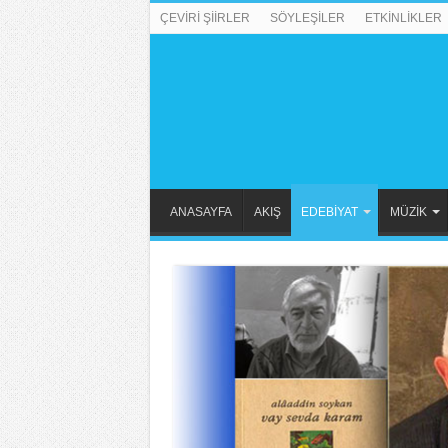
ÇEVİRİ ŞİİRLER
SÖYLEŞİLER
ETKİNLİKLER
ANASAYFA
AKIŞ
EDEBİYAT
MÜZİK