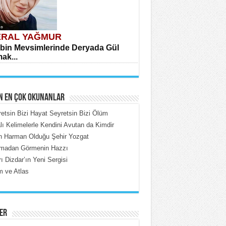
RAL YAĞMUR
bin Mevsimlerinde Deryada Gül
ak...
N EN ÇOK OKUNANLAR
etsin Bizi Hayat Seyretsin Bizi Ölüm
lı Kelimelerle Kendini Avutan da Kimdir
in Harman Olduğu Şehir Yozgat
HMET ÇOBAN
madan Görmenin Hazzı
rdeki Put Dışardaki Maskeler...
ı Dizdar’ın Yeni Sergisi
 ve Atlas
ER