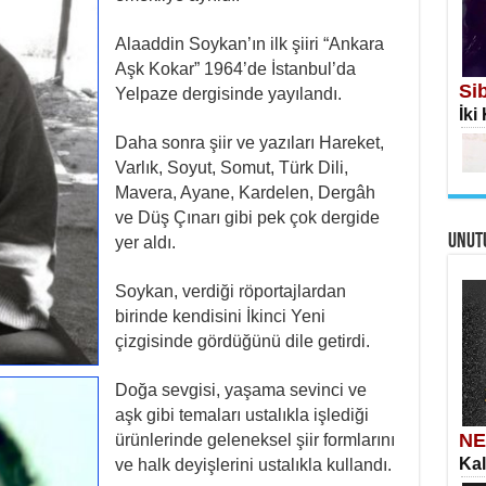
Alaaddin Soykan’ın ilk şiiri “Ankara
Aşk Kokar” 1964’de İstanbul’da
Si
Yelpaze dergisinde yayılandı.
İki
İS
Daha sonra şiir ve yazıları Hareket,
Ekr
Varlık, Soyut, Somut, Türk Dili,
Mavera, Ayane, Kardelen, Dergâh
ve Düş Çınarı gibi pek çok dergide
UNUT
yer aldı.
Soykan, verdiği röportajlardan
Me
birinde kendisini İkinci Yeni
Eski
çizgisinde gördüğünü dile getirdi.
AH
Öme
Tah
Doğa sevgisi, yaşama sevinci ve
aşk gibi temaları ustalıkla işlediği
NE
ürünlerinde geleneksel şiir formlarını
Kal
ve halk deyişlerini ustalıkla kullandı.