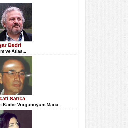
İNE CUMA
atizm Çıkmazı...
şar Bedri
m ve Atlas...
TILMIŞ ÜMİT ÇETİNKAYA
enlik...
cati Sarıca
 Kader Vurgunuyum Maria...
CLA DİLEK ARSLAN
etmenler Günü Mahkemesi...