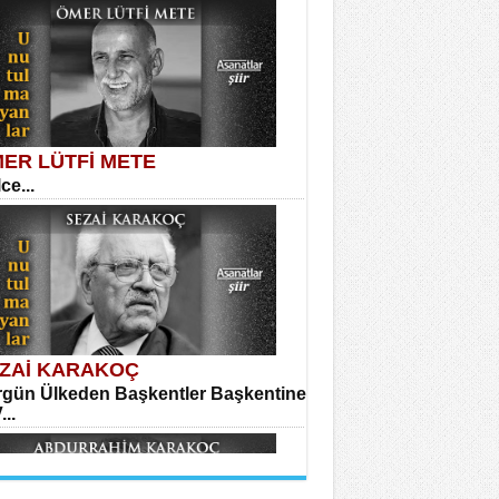
dir Ünal
ğıma Dolanan Yokuş...
LAHATTİN YILDIZ
anın Zindanı...
ER LÜTFİ METE
ce...
hmet Çoban
ira...
HMET TAŞTAN
on’da Bir Şairle...
ZAİ KARAKOÇ
gün Ülkeden Başkentler Başkentine
...
avi Kemal Yazgıç
ılar...