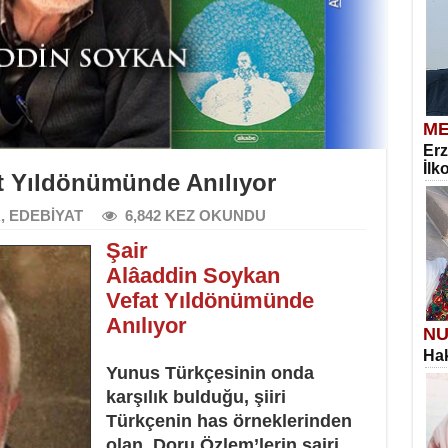
ME
Erz
İlk
t Yıldönümünde Anılıyor
R
,
EDEBİYAT
6,842 KEZ OKUNDU
Şair
Alâaddin Soykan
Vefat Yıldönümünde
Anılıyor
NU
Hak
Yunus Türkçesinin onda
karşılık bulduğu, şiiri
Türkçenin has örneklerinden
olan, Doru Özlem’lerin şairi