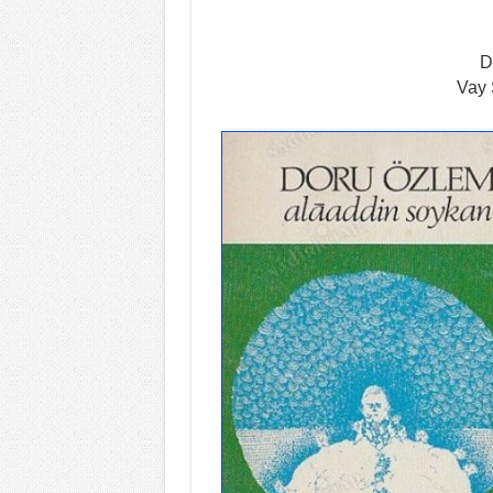
D
Vay 