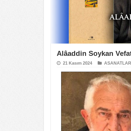
Alâaddin Soykan Vefa
21 Kasım 2024
ASANATLA