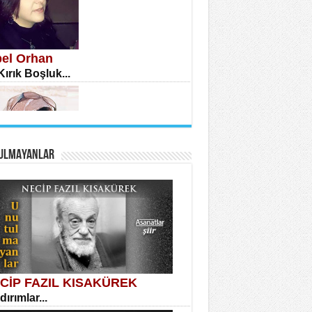
bel Orhan
 Kırık Boşluk...
A KARATEPE
anlar Arasında Kaybolan İnsan...
ULMAYANLAR
ral Yağmur
 Bir Şiir...
MET URFALI
r Lütfi Mete’nin “Gülce” Şiirini
lil Denemesi...
CİP FAZIL KISAKÜREK
dırımlar...