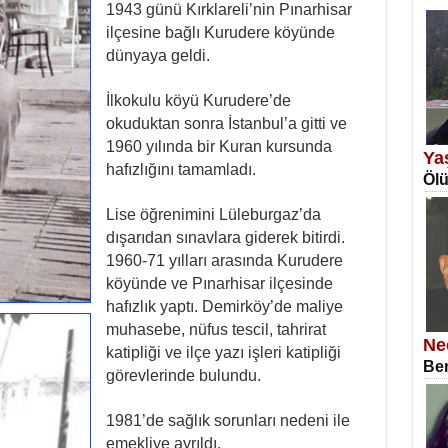
1943 günü Kırklareli’nin Pınarhisar
EM
ilçesine bağlı Kurudere köyünde
Fan
dünyaya geldi.
İlkokulu köyü Kurudere’de
okuduktan sonra İstanbul’a gitti ve
1960 yılında bir Kuran kursunda
Ya
hafızlığını tamamladı.
Ölü
SA
Lise öğrenimini Lüleburgaz’da
Erk
dışarıdan sınavlara giderek bitirdi.
1960-71 yılları arasında Kurudere
köyünde ve Pınarhisar ilçesinde
hafızlık yaptı. Demirköy’de maliye
muhasebe, nüfus tescil, tahrirat
Ne
katipliği ve ilçe yazı işleri katipliği
Ben
görevlerinde bulundu.
NE
Öğr
1981’de sağlık sorunları nedeni ile
emekliye ayrıldı.