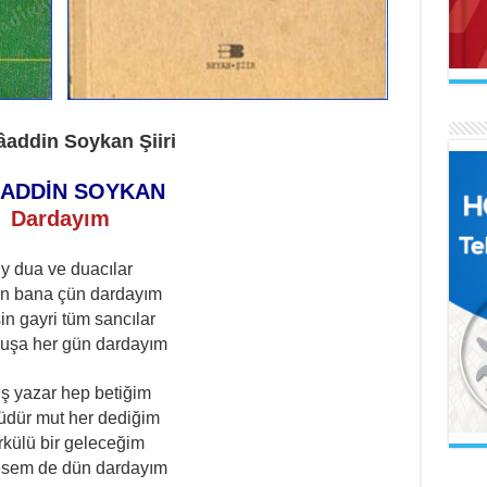
AB
Mak
Se
Ne 
lâaddin Soykan Şiiri
İL
Uçu
ADDİN SOYKAN
Dardayım
AR
Naa
İl
y dua ve duacılar
Gel
n bana çün dardayım
in gayri tüm sancılar
şa her gün dardayım
FA
El 
ış yazar hep betiğim
üdür mut her dediğim
BE
rkülü bir geleceğim
Sol
Ah
sem de dün dardayım
Boz