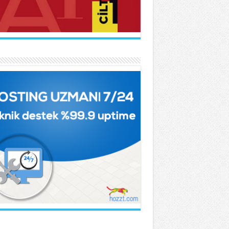
DÜLHAK HAMİD TARHAN
ber...
vda Rale Armağan
Çok Parçalanmıştık Oysa...
KNUR İŞCAN KAYA
rtmanın Kuyruğu...
İF NİHAT ASYA
t...
knur İşcan Kaya
ince...
TMA CAMCI
Fatiha...
HÇET NECATİGİL
gun Bir Gül Dokununca...
met Urfalı
kır Sesinin Giz’i...