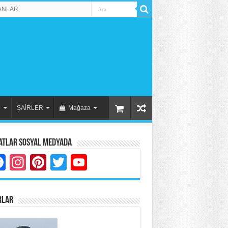
ANLAR
R
ŞAİRLER
Mağaza
atlar Sosyal Medyada
Facebook
Instagram
Pinterest
Twitter
YouTube
RLAR