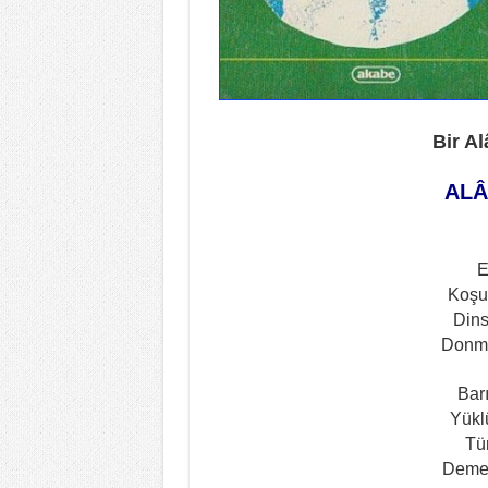
Bir A
ALÂ
E
Koşu
Dins
Donmu
Bar
Yükl
Tü
Deme