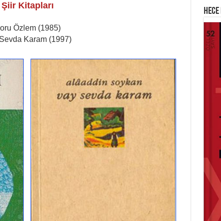
SI
Şiir Kitapları
Hece 
Oru
oru Özlem (1985)
Sevda Karam (1997)
AB
Mih
Fe
Ker
HA
Lai
Ram
ME
İsti
Ha
Haz
Sİ
Çat