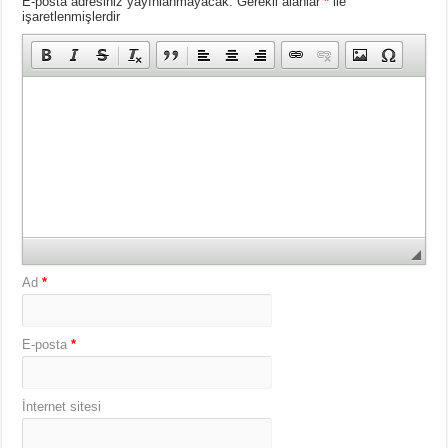
E-posta adresiniz yayınlanmayacak.
Gerekli alanlar
*
ile
işaretlenmişlerdir
Ad
*
E-posta
*
İnternet sitesi