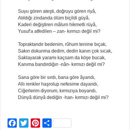
Suyu gören ateşti, doğruyu gören riyâ,
Atıldığı zindanda ölüm biçildi güyâ.
Kaderi değiştiren mâlum hikmetli rüyâ,
Yusuf'a atfedilen – zan- kırmızı değil mi?
Topraktandır bedenim, rûhum tenime bıçak,
Sakın dokunma dedim, dedin kanın çok sıcak,
Saklayarak yaramı kaçsam da köşe bucak,
Kanıma bandırdığın -nân- kırmızı değil mi?
Sana göre bir sırdı, bana göre âyandı,
Allı renkler haşrolup nefesime dayandı,
Ciğerlerim diyorum, kırmızıya boyandı,
Dünyâ dünyâ dediğin -han- kırmızı değil mi?
F
T
Pi
S