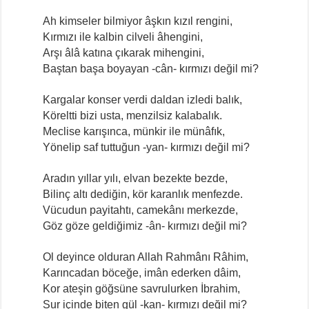
Ah kimseler bilmiyor âşkın kızıl rengini,
Kırmızı ile kalbin cilveli âhengini,
Arşı âlâ katına çıkarak mihengini,
Baştan başa boyayan -cân- kırmızı değil mi?
Kargalar konser verdi daldan izledi balık,
Köreltti bizi usta, menzilsiz kalabalık.
Meclise karışınca, münkir ile münâfık,
Yönelip saf tuttuğun -yan- kırmızı değil mi?
Aradın yıllar yılı, elvan bezekte bezde,
Bilinç altı dediğin, kör karanlık menfezde.
Vücudun payitahtı, camekânı merkezde,
Göz göze geldiğimiz -ân- kırmızı değil mi?
Ol deyince olduran Allah Rahmânı Râhim,
Karıncadan böceğe, imân ederken dâim,
Kor ateşin göğsüne savrulurken İbrahim,
Sur içinde biten gül -kan- kırmızı değil mi?