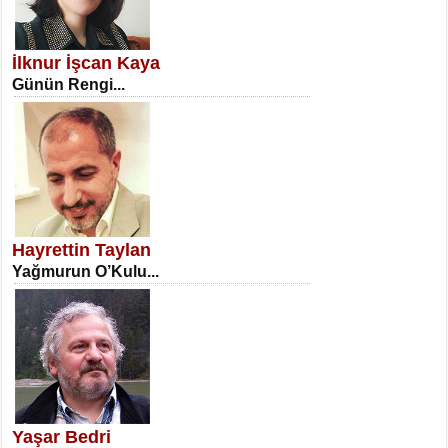
SATILMIŞ ÜMİT ÇETİNKAYA
Erkenlik...
İlknur İşcan Kaya
Günün Rengi...
NECLA DİLEK ARSLAN
Öğretmenler Günü Mahkemesi...
Hayrettin Taylan
Yağmurun O’Kulu...
İSA KARATEPE
Ekranlar Arasında Kaybolan İnsan...
Yaşar Bedri