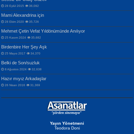
Gazze’nin Şecaati, Ümmetin İmtihanı...
İdrakimle Üşürken...
28 Eylül 2015
36,092
Mami Alexandrina için
28 Ekim 2020
35,726
Mehmet Çetin Vefat Yıldönümünde Anılıyor
25 Kasım 2024
35,682
Birdenbire Her Şey Aşk
NAZIM HİKMET RAN
MAHMUT GÜRBÜZ
Songül Özel
25 Mayıs 2017
34,370
Bir Cezaevinde, Tecritteki Adamın
İbrahim Olmak ve Bitirebilmek...
Mahzen...
Mektupları...
Belki de Son/suzluk
8 Ağustos 2024
32,638
Hazır mıyız Arkadaşlar
26 Nisan 2016
31,369
NURAN KÖSE BAYDAR
Neva Selçuk
Gün Güzeli...
Ben Deniz Değilim ki...
Yayın Yönetmeni
Teodora Doni