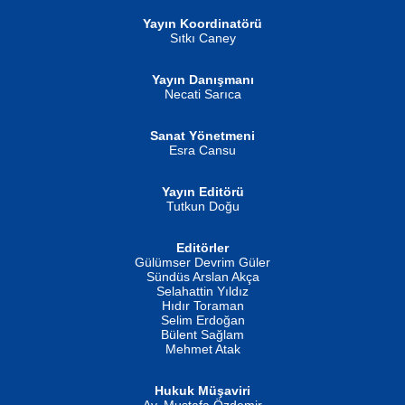
Yayın Koordinatörü
Sıtkı Caney
Yayın Danışmanı
MUSTAFA ORAL
Ahmet Aydın
Necati Sarıca
Şiir, Siyaseti Kaldırmıyor Tanpınar...
Helin...
Sanat Yönetmeni
Esra Cansu
Yayın Editörü
Tutkun Doğu
Editörler
İSMAİL OKUTAN
Gülümser Devrim Güler
Fatma Camcı
Erkeklerin Kahrolması Ne Demektir
Sündüs Arslan Akça
Evvel Zaman Tanrıçası...
Biliyor musunuz? ...
Selahattin Yıldız
Hıdır Toraman
Selim Erdoğan
Bülent Sağlam
Mehmet Atak
Hukuk Müşaviri