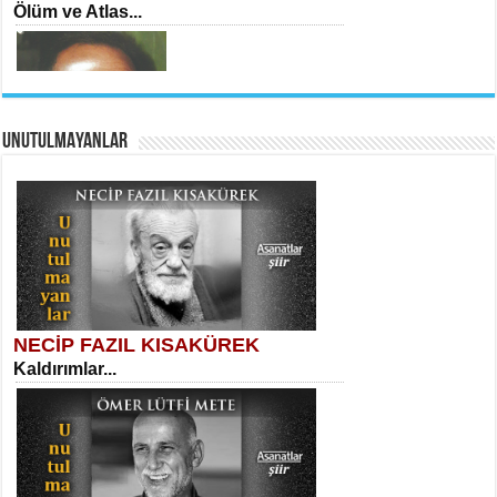
Ölüm ve Atlas...
UNUTULMAYANLAR
AHMET URFALI
Ömer Lütfi Mete’nin “Gülce” Şiirini
Tahlil Denemesi...
Necati Sarıca
Ben Kader Vurgunuyum Maria...
NECİP FAZIL KISAKÜREK
Kaldırımlar...
SELAHATTİN YILDIZ
İnsanın Zindanı...
Sibel Orhan
İki Kırık Boşluk...