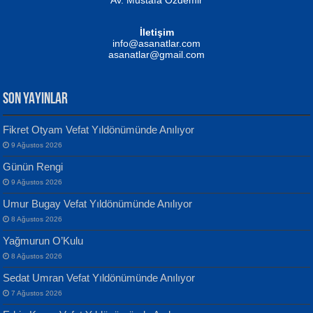
Av. Mustafa Özdemir
Mustafa Oral
NUHAN NEBİ ÇAM
İletişim
Yağmur Mangası...
Kaptan...
info@asanatlar.com
asanatlar@gmail.com
SON YAYINLAR
Fikret Otyam Vefat Yıldönümünde Anılıyor
9 Ağustos 2026
Yılmaz Ekinci
MUSTAFA KELOĞLU
Günün Rengi
Geceye Söylenen...
Yarına İz Bırakmak...
9 Ağustos 2026
Umur Bugay Vefat Yıldönümünde Anılıyor
8 Ağustos 2026
Yağmurun O’Kulu
8 Ağustos 2026
Sedat Umran Vefat Yıldönümünde Anılıyor
Banu Sancak
ATİLLA ÖZEN
7 Ağustos 2026
Defterimden İçeri...
Sultan Olmadan Önce Eyüp...