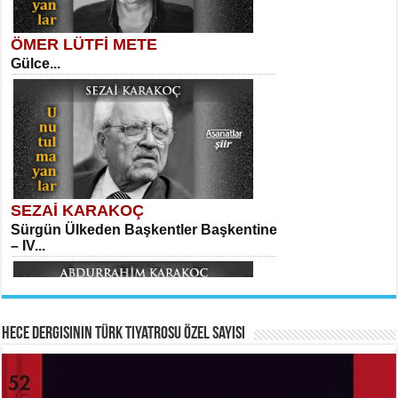
ÖMER LÜTFİ METE
Gülce...
MEHMET TAŞTAN
Vagon’da Bir Şairle...
Meral Yağmur
Eski Bir Şiir...
SEZAİ KARAKOÇ
Sürgün Ülkeden Başkentler Başkentine
SITKI CANEY
– IV...
Oruçla Devrim ve Özgürlüğe…...
Kadir Ünal
Ayağıma Dolanan Yokuş...
Hece Dergisinin Türk Tiyatrosu Özel Sayısı
ABDURRAHİM KARAKOÇ