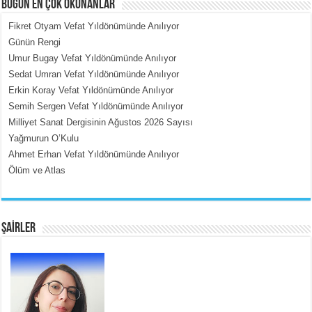
BUGÜN EN ÇOK OKUNANLAR
Fikret Otyam Vefat Yıldönümünde Anılıyor
Günün Rengi
Umur Bugay Vefat Yıldönümünde Anılıyor
MEHMET ÇOBAN
Sedat Umran Vefat Yıldönümünde Anılıyor
İçerdeki Put Dışardaki Maskeler...
Erkin Koray Vefat Yıldönümünde Anılıyor
Semih Sergen Vefat Yıldönümünde Anılıyor
Milliyet Sanat Dergisinin Ağustos 2026 Sayısı
Yağmurun O’Kulu
Ahmet Erhan Vefat Yıldönümünde Anılıyor
Ölüm ve Atlas
EMİNE CUMA
Fanatizm Çıkmazı...
ŞAİRLER