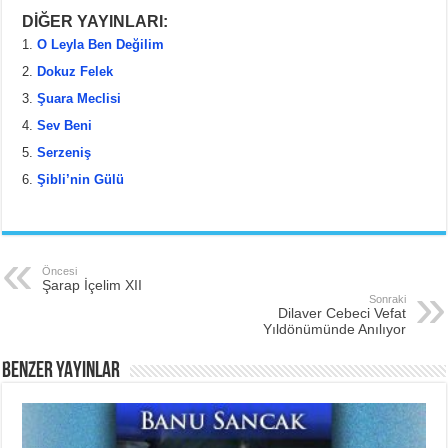
a
wi
nt
h
DİĞER YAYINLARI:
c
tt
er
ar
O Leyla Ben Değilim
e
er
e
e
Dokuz Felek
b
st
Şuara Meclisi
Sev Beni
o
Serzeniş
o
Şibli’nin Gülü
k
Öncesi
Şarap İçelim XII
Sonraki
Dilaver Cebeci Vefat
Yıldönümünde Anılıyor
BENZER YAYINLAR