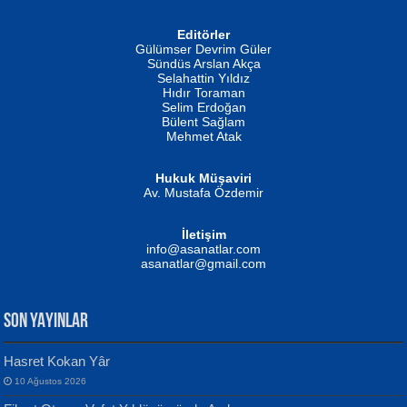
Editörler
İSMAİL OKUTAN
Gülümser Devrim Güler
Fatma Camcı
Erkeklerin Kahrolması Ne Demektir
Sündüs Arslan Akça
Evvel Zaman Tanrıçası...
Biliyor musunuz? ...
Selahattin Yıldız
Hıdır Toraman
Selim Erdoğan
Bülent Sağlam
Mehmet Atak
Hukuk Müşaviri
Av. Mustafa Özdemir
Mustafa Oral
NUHAN NEBİ ÇAM
İletişim
Yağmur Mangası...
Kaptan...
info@asanatlar.com
asanatlar@gmail.com
SON YAYINLAR
Hasret Kokan Yâr
10 Ağustos 2026
Yılmaz Ekinci
MUSTAFA KELOĞLU