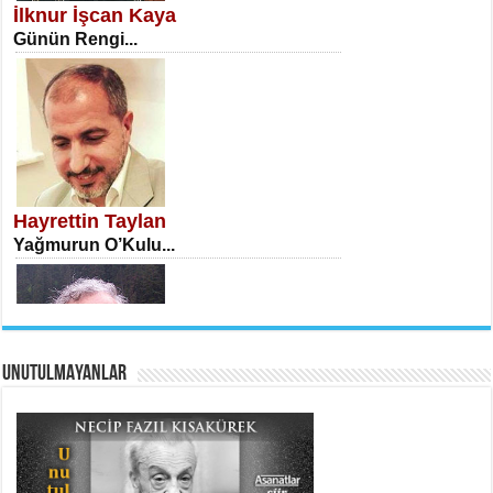
İlknur İşcan Kaya
Günün Rengi...
İSA KARATEPE
Ekranlar Arasında Kaybolan İnsan...
Hayrettin Taylan
Yağmurun O’Kulu...
UNUTULMAYANLAR
AHMET URFALI
Ömer Lütfi Mete’nin “Gülce” Şiirini
Tahlil Denemesi...
Yaşar Bedri
Ölüm ve Atlas...