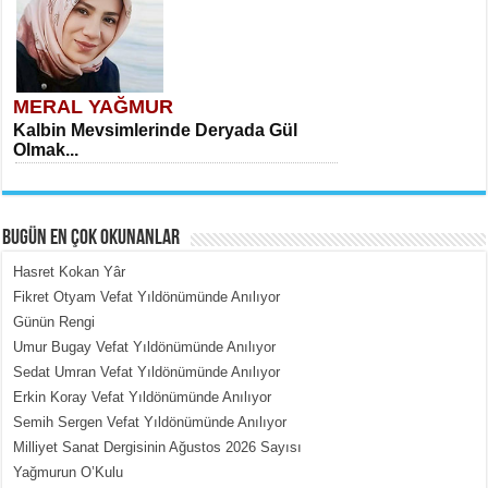
MERAL YAĞMUR
Kalbin Mevsimlerinde Deryada Gül
Olmak...
BUGÜN EN ÇOK OKUNANLAR
Hasret Kokan Yâr
Fikret Otyam Vefat Yıldönümünde Anılıyor
Günün Rengi
MEHMET ÇOBAN
Umur Bugay Vefat Yıldönümünde Anılıyor
İçerdeki Put Dışardaki Maskeler...
Sedat Umran Vefat Yıldönümünde Anılıyor
Erkin Koray Vefat Yıldönümünde Anılıyor
Semih Sergen Vefat Yıldönümünde Anılıyor
Milliyet Sanat Dergisinin Ağustos 2026 Sayısı
Yağmurun O’Kulu