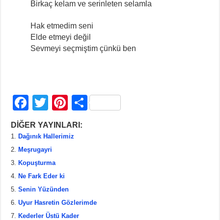
Birkaç kelam ve serinleten selamla
Hak etmedim seni
Elde etmeyi değil
Sevmeyi seçmiştim çünkü ben
F
T
Pi
S
a
wi
nt
h
DİĞER YAYINLARI:
c
tt
er
ar
Dağınık Hallerimiz
e
er
e
e
Meşrugayri
b
st
Kopuşturma
Ne Fark Eder ki
o
Senin Yüzünden
o
Uyur Hasretin Gözlerimde
k
Kederler Üstü Kader