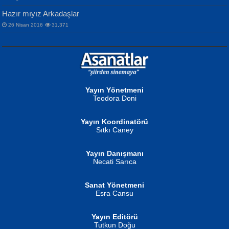
Hazır mıyız Arkadaşlar
26 Nisan 2016
31,371
NURAN KÖSE BAYDAR
Neva Selçuk
Gün Güzeli...
Ben Deniz Değilim ki...
Yayın Yönetmeni
Teodora Doni
Yayın Koordinatörü
Sıtkı Caney
Yayın Danışmanı
MUSTAFA ORAL
Ahmet Aydın
Necati Sarıca
Şiir, Siyaseti Kaldırmıyor Tanpınar...
Helin...
Sanat Yönetmeni
Esra Cansu
Yayın Editörü
Tutkun Doğu