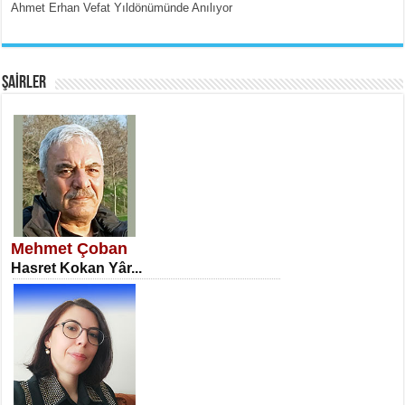
Ahmet Erhan Vefat Yıldönümünde Anılıyor
EMİNE CUMA
Fanatizm Çıkmazı...
ŞAİRLER
SATILMIŞ ÜMİT ÇETİNKAYA
Erkenlik...
Mehmet Çoban
Hasret Kokan Yâr...
NECLA DİLEK ARSLAN
Öğretmenler Günü Mahkemesi...