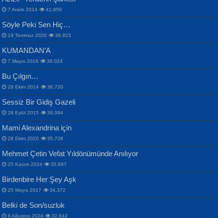
Otuz Beş Yaş Şiiri...
VAHDETTİN YİĞİTCAN
Bülent Sağlam
7 Aralık 2014
41,950
Samimiyet Nedir?...
Mescid-i Aksâ Üstüne Ay!...
Söyle Peki Sen Hiç…
19 Temmuz 2020
38,923
KUMANDAN’A
7 Mayıs 2018
38,024
Bu Çılgın…
ERDEM BAYAZIT
28 Ekim 2014
36,720
Sana, Bana, Vatanıma, Ülkemin
İPEK ACAR SERT
Selahattin Yıldız
Sessiz Bir Gidiş Gazeli
İnsanlarına Dair...
Gazze’nin Şecaati, Ümmetin İmtihanı...
İdrakimle Üşürken...
28 Eylül 2015
36,094
Mami Alexandrina için
28 Ekim 2020
35,728
Mehmet Çetin Vefat Yıldönümünde Anılıyor
25 Kasım 2024
35,697
Birdenbire Her Şey Aşk
NAZIM HİKMET RAN
MAHMUT GÜRBÜZ
Songül Özel
25 Mayıs 2017
34,372
Bir Cezaevinde, Tecritteki Adamın
İbrahim Olmak ve Bitirebilmek...
Mahzen...
Mektupları...
Belki de Son/suzluk
8 Ağustos 2024
32,642