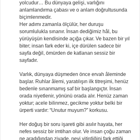
yolcudur… Bu dünyaya gelişi, varlığını
anlamlandırma çabası ve o anlam doğrultusunda
biçimlenmedir.
Her adımı zamanla ölçülür, her duruşu
sorumlulukla sınanır. İnsan dediğimiz hâl, bu
yürüyüşün kendisinde açığa çıkar. Ve bazen bir yıl
biter; insan fark eder ki, içe dürülen sadece bir
sayfa değil, ömürden de katlanan sessiz bir
sayfadır.
Varlık, dünyaya düşmeden önce ervah âleminde
başlar. Ruhlar âlemi, yaratılışın ilk titreşimi, henüz
bedenle sınanmamış saf bir başlangıçtır. İnsan
orada niyetlenir, yönünü orada alır. Henüz zaman
yoktur; acele bilinmez, gecikme yoktur belki bir
ürperti vardır: “Unutur muyum?” korkusu.
Her doğuş bir soru işareti gibi asılır hayata, her
nefes sessiz bir imtihan olur. Ve insan çoğu zaman
ne aradığından ziyade, neyi yitirdiğini fark ettiği