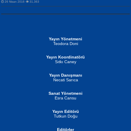
26 Nisan 2016
31,363
NURAN KÖSE BAYDAR
Neva Selçuk
Gün Güzeli...
Ben Deniz Değilim ki...
Yayın Yönetmeni
Teodora Doni
Yayın Koordinatörü
Sıtkı Caney
Yayın Danışmanı
MUSTAFA ORAL
Ahmet Aydın
Necati Sarıca
Şiir, Siyaseti Kaldırmıyor Tanpınar...
Helin...
Sanat Yönetmeni
Esra Cansu
Yayın Editörü
Tutkun Doğu
Editörler