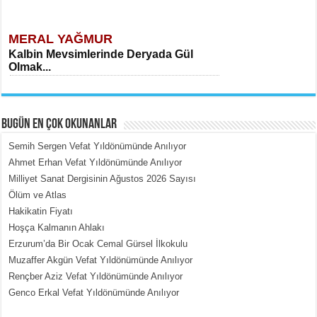
MERAL YAĞMUR
Kalbin Mevsimlerinde Deryada Gül
Olmak...
BUGÜN EN ÇOK OKUNANLAR
Semih Sergen Vefat Yıldönümünde Anılıyor
Ahmet Erhan Vefat Yıldönümünde Anılıyor
Milliyet Sanat Dergisinin Ağustos 2026 Sayısı
MEHMET ÇOBAN
Ölüm ve Atlas
İçerdeki Put Dışardaki Maskeler...
Hakikatin Fiyatı
Hoşça Kalmanın Ahlakı
Erzurum’da Bir Ocak Cemal Gürsel İlkokulu
Muzaffer Akgün Vefat Yıldönümünde Anılıyor
Rençber Aziz Vefat Yıldönümünde Anılıyor
Genco Erkal Vefat Yıldönümünde Anılıyor
EMİNE CUMA