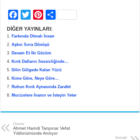
F
T
Pi
S
a
wi
nt
h
DİĞER YAYINLARI:
c
tt
er
ar
Farkında Olmalı İnsan
e
er
e
e
Aşkın Sırra Dönüşü
b
st
Devam Et İki Gözüm
Kırık Dalların Sessizliğinde…
o
Dilin Gölgede Kalan Yüzü
o
Kime Göre, Neye Göre…
k
Ruhun Kırık Aynasında Zarafet
Mucizelere İnanın ve İsteyin Yeter
Öncesi
Ahmet Hamdi Tanpınar Vefat
Yıldönümünde Anılıyor
Sonraki