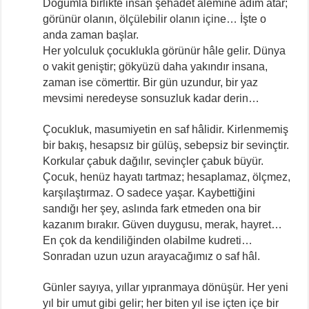
Doğumla birlikte insan şehâdet âlemine adım atar;
görünür olanın, ölçülebilir olanın içine… İşte o
anda zaman başlar.
Her yolculuk çocuklukla görünür hâle gelir. Dünya
o vakit geniştir; gökyüzü daha yakındır insana,
zaman ise cömerttir. Bir gün uzundur, bir yaz
mevsimi neredeyse sonsuzluk kadar derin…
Çocukluk, masumiyetin en saf hâlidir. Kirlenmemiş
bir bakış, hesapsız bir gülüş, sebepsiz bir sevinçtir.
Korkular çabuk dağılır, sevinçler çabuk büyür.
Çocuk, henüz hayatı tartmaz; hesaplamaz, ölçmez,
karşılaştırmaz. O sadece yaşar. Kaybettiğini
sandığı her şey, aslında fark etmeden ona bir
kazanım bırakır. Güven duygusu, merak, hayret…
En çok da kendiliğinden olabilme kudreti…
Sonradan uzun uzun arayacağımız o saf hâl.
Günler sayıya, yıllar yıpranmaya dönüşür. Her yeni
yıl bir umut gibi gelir; her biten yıl ise içten içe bir