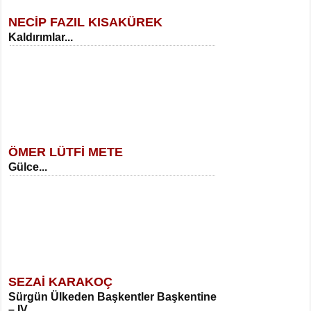
NECİP FAZIL KISAKÜREK
Kaldırımlar...
SELAHATTİN YILDIZ
İnsanın Zindanı...
Kadir Ünal
Ayağıma Dolanan Yokuş...
ÖMER LÜTFİ METE
Gülce...
MEHMET TAŞTAN
Vagon’da Bir Şairle...
Mehmet Çoban
Elmira...
SEZAİ KARAKOÇ
Sürgün Ülkeden Başkentler Başkentine
SITKI CANEY
– IV...