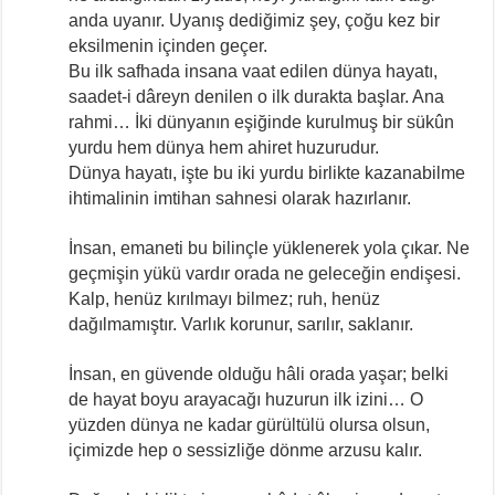
anda uyanır. Uyanış dediğimiz şey, çoğu kez bir
eksilmenin içinden geçer.
Bu ilk safhada insana vaat edilen dünya hayatı,
saadet-i dâreyn denilen o ilk durakta başlar. Ana
rahmi… İki dünyanın eşiğinde kurulmuş bir sükûn
yurdu hem dünya hem ahiret huzurudur.
Dünya hayatı, işte bu iki yurdu birlikte kazanabilme
ihtimalinin imtihan sahnesi olarak hazırlanır.
İnsan, emaneti bu bilinçle yüklenerek yola çıkar. Ne
geçmişin yükü vardır orada ne geleceğin endişesi.
Kalp, henüz kırılmayı bilmez; ruh, henüz
dağılmamıştır. Varlık korunur, sarılır, saklanır.
İnsan, en güvende olduğu hâli orada yaşar; belki
de hayat boyu arayacağı huzurun ilk izini… O
yüzden dünya ne kadar gürültülü olursa olsun,
içimizde hep o sessizliğe dönme arzusu kalır.