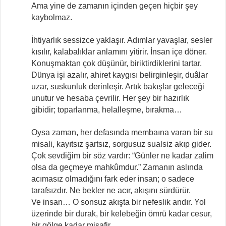
Ama yine de zamanın içinden geçen hiçbir şey
kaybolmaz.
İhtiyarlık sessizce yaklaşır. Adımlar yavaşlar, sesler
kısılır, kalabalıklar anlamını yitirir. İnsan içe döner.
Konuşmaktan çok düşünür, biriktirdiklerini tartar.
Dünya işi azalır, ahiret kaygısı belirginleşir, duâlar
uzar, suskunluk derinleşir. Artık bakışlar geleceği
unutur ve hesaba çevrilir. Her şey bir hazırlık
gibidir; toparlanma, helalleşme, bırakma…
Oysa zaman, her defasında membaına varan bir su
misali, kayıtsız şartsız, sorgusuz sualsiz akıp gider.
Çok sevdiğim bir söz vardır: “Günler ne kadar zalim
olsa da geçmeye mahkûmdur.” Zamanın aslında
acımasız olmadığını fark eder insan; o sadece
tarafsızdır. Ne bekler ne acır, akışını sürdürür.
Ve insan… O sonsuz akışta bir nefeslik andır. Yol
üzerinde bir durak, bir kelebeğin ömrü kadar cesur,
bir gölge kadar misafir.