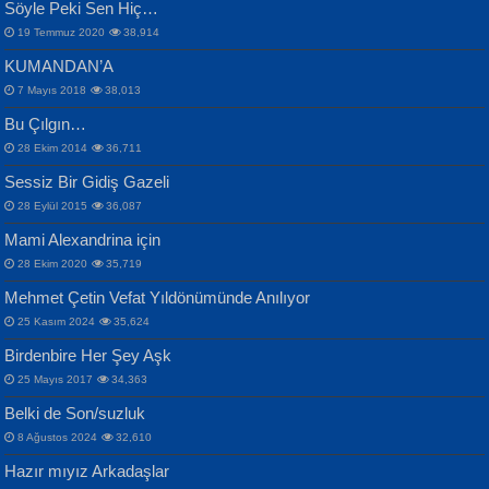
Söyle Peki Sen Hiç…
19 Temmuz 2020
38,914
KUMANDAN’A
7 Mayıs 2018
38,013
Bu Çılgın…
ERDEM BAYAZIT
28 Ekim 2014
36,711
Sana, Bana, Vatanıma, Ülkemin
İPEK ACAR SERT
Selahattin Yıldız
Sessiz Bir Gidiş Gazeli
İnsanlarına Dair...
Gazze’nin Şecaati, Ümmetin İmtihanı...
İdrakimle Üşürken...
28 Eylül 2015
36,087
Mami Alexandrina için
28 Ekim 2020
35,719
Mehmet Çetin Vefat Yıldönümünde Anılıyor
25 Kasım 2024
35,624
Birdenbire Her Şey Aşk
NAZIM HİKMET RAN
MAHMUT GÜRBÜZ
Songül Özel
25 Mayıs 2017
34,363
Bir Cezaevinde, Tecritteki Adamın
İbrahim Olmak ve Bitirebilmek...
Mahzen...
Mektupları...
Belki de Son/suzluk
8 Ağustos 2024
32,610
Hazır mıyız Arkadaşlar