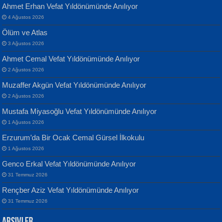
Ahmet Erhan Vefat Yıldönümünde Anılıyor
4 Ağustos 2026
Ölüm ve Atlas
3 Ağustos 2026
Ahmet Cemal Vefat Yıldönümünde Anılıyor
Banu Sancak
ATİLLA ÖZEN
2 Ağustos 2026
Defterimden İçeri...
Sultan Olmadan Önce Eyüp...
Muzaffer Akgün Vefat Yıldönümünde Anılıyor
2 Ağustos 2026
Mustafa Miyasoğlu Vefat Yıldönümünde Anılıyor
1 Ağustos 2026
Erzurum’da Bir Ocak Cemal Gürsel İlkokulu
1 Ağustos 2026
İsmail Aydos
EKREM KARABABA
Genco Erkal Vefat Yıldönümünde Anılıyor
İnkisar...
Yaralı Şiir...
31 Temmuz 2026
Rençber Aziz Vefat Yıldönümünde Anılıyor
31 Temmuz 2026