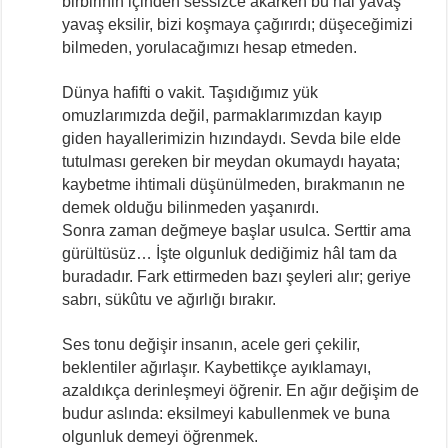
birbirinin içinden sessizce akarken bu hâl yavaş
yavaş eksilir, bizi koşmaya çağırırdı; düşeceğimizi
bilmeden, yorulacağımızı hesap etmeden.
Dünya hafifti o vakit. Taşıdığımız yük
omuzlarımızda değil, parmaklarımızdan kayıp
giden hayallerimizin hızındaydı. Sevda bile elde
tutulması gereken bir meydan okumaydı hayata;
kaybetme ihtimali düşünülmeden, bırakmanın ne
demek olduğu bilinmeden yaşanırdı.
Sonra zaman değmeye başlar usulca. Serttir ama
gürültüsüz… İşte olgunluk dediğimiz hâl tam da
buradadır. Fark ettirmeden bazı şeyleri alır; geriye
sabrı, sükûtu ve ağırlığı bırakır.
Ses tonu değişir insanın, acele geri çekilir,
beklentiler ağırlaşır. Kaybettikçe ayıklamayı,
azaldıkça derinleşmeyi öğrenir. En ağır değişim de
budur aslında: eksilmeyi kabullenmek ve buna
olgunluk demeyi öğrenmek.