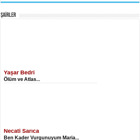
Fanatizm Çıkmazı...
ŞAİRLER
SATILMIŞ ÜMİT ÇETİNKAYA
Erkenlik...
Yaşar Bedri
Ölüm ve Atlas...
NECLA DİLEK ARSLAN
Öğretmenler Günü Mahkemesi...
Necati Sarıca
Ben Kader Vurgunuyum Maria...