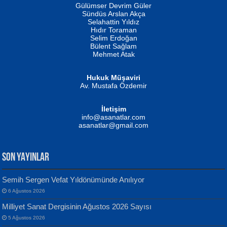
İSMAİL OKUTAN
Gülümser Devrim Güler
Fatma Camcı
Erkeklerin Kahrolması Ne Demektir
Sündüs Arslan Akça
Evvel Zaman Tanrıçası...
Biliyor musunuz? ...
Selahattin Yıldız
Hıdır Toraman
Selim Erdoğan
Bülent Sağlam
Mehmet Atak
Hukuk Müşaviri
Av. Mustafa Özdemir
Mustafa Oral
NUHAN NEBİ ÇAM
İletişim
Yağmur Mangası...
Kaptan...
info@asanatlar.com
asanatlar@gmail.com
SON YAYINLAR
Semih Sergen Vefat Yıldönümünde Anılıyor
6 Ağustos 2026
Yılmaz Ekinci
MUSTAFA KELOĞLU
Milliyet Sanat Dergisinin Ağustos 2026 Sayısı
Geceye Söylenen...
Yarına İz Bırakmak...
5 Ağustos 2026