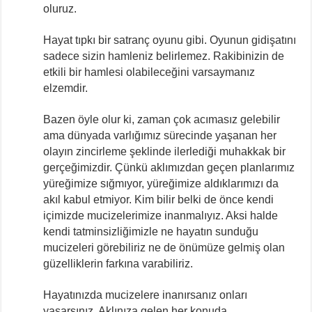
oluruz.
Hayat tıpkı bir satranç oyunu gibi. Oyunun gidişatını
sadece sizin hamleniz belirlemez. Rakibinizin de
etkili bir hamlesi olabileceğini varsaymanız
elzemdir.
Bazen öyle olur ki, zaman çok acımasız gelebilir
ama dünyada varlığımız sürecinde yaşanan her
olayın zincirleme şeklinde ilerlediği muhakkak bir
gerçeğimizdir. Çünkü aklımızdan geçen planlarımız
yüreğimize sığmıyor, yüreğimize aldıklarımızı da
akıl kabul etmiyor. Kim bilir belki de önce kendi
içimizde mucizelerimize inanmalıyız. Aksi halde
kendi tatminsizliğimizle ne hayatın sunduğu
mucizeleri görebiliriz ne de önümüze gelmiş olan
güzelliklerin farkına varabiliriz.
Hayatınızda mucizelere inanırsanız onları
yaşarsınız. Aklınıza gelen her konuda