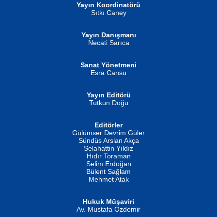
Yayın Koordinatörü
Sıtkı Caney
Yayın Danışmanı
MUSTAFA ORAL
Ahmet Aydın
Necati Sarıca
Şiir, Siyaseti Kaldırmıyor Tanpınar...
Helin...
Sanat Yönetmeni
Esra Cansu
Yayın Editörü
Tutkun Doğu
Editörler
İSMAİL OKUTAN
Gülümser Devrim Güler
Fatma Camcı
Erkeklerin Kahrolması Ne Demektir
Sündüs Arslan Akça
Evvel Zaman Tanrıçası...
Biliyor musunuz? ...
Selahattin Yıldız
Hıdır Toraman
Selim Erdoğan
Bülent Sağlam
Mehmet Atak
Hukuk Müşaviri
Av. Mustafa Özdemir