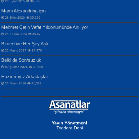
28 Eylül 2015
36,092
Mami Alexandrina için
28 Ekim 2020
35,726
Mehmet Çetin Vefat Yıldönümünde Anılıyor
25 Kasım 2024
35,678
Birdenbire Her Şey Aşk
NAZIM HİKMET RAN
MAHMUT GÜRBÜZ
Songül Özel
25 Mayıs 2017
34,370
Bir Cezaevinde, Tecritteki Adamın
İbrahim Olmak ve Bitirebilmek...
Mahzen...
Mektupları...
Belki de Son/suzluk
8 Ağustos 2024
32,638
Hazır mıyız Arkadaşlar
26 Nisan 2016
31,369
NURAN KÖSE BAYDAR
Neva Selçuk
Gün Güzeli...
Ben Deniz Değilim ki...
Yayın Yönetmeni
Teodora Doni