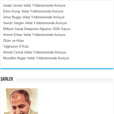
Sedat Umran Vefat Yıldönümünde Anılıyor
Erkin Koray Vefat Yıldönümünde Anılıyor
Umur Bugay Vefat Yıldönümünde Anılıyor
MEHMET ÇOBAN
Semih Sergen Vefat Yıldönümünde Anılıyor
İçerdeki Put Dışardaki Maskeler...
Milliyet Sanat Dergisinin Ağustos 2026 Sayısı
Ahmet Erhan Vefat Yıldönümünde Anılıyor
Ölüm ve Atlas
Yağmurun O’Kulu
Ahmet Cemal Vefat Yıldönümünde Anılıyor
Muzaffer Akgün Vefat Yıldönümünde Anılıyor
EMİNE CUMA
Fanatizm Çıkmazı...
ŞAİRLER