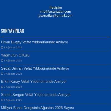
Mustafa Oral
NUHAN NEBİ ÇAM
İletişim
Yağmur Mangası...
Kaptan...
info@asanatlar.com
asanatlar@gmail.com
SON YAYINLAR
Umur Bugay Vefat Yıldönümünde Anılıyor
8 Ağustos 2026
Yılmaz Ekinci
MUSTAFA KELOĞLU
Yağmurun O’Kulu
Geceye Söylenen...
Yarına İz Bırakmak...
8 Ağustos 2026
Sedat Umran Vefat Yıldönümünde Anılıyor
7 Ağustos 2026
Erkin Koray Vefat Yıldönümünde Anılıyor
7 Ağustos 2026
Semih Sergen Vefat Yıldönümünde Anılıyor
Banu Sancak
ATİLLA ÖZEN
6 Ağustos 2026
Defterimden İçeri...
Sultan Olmadan Önce Eyüp...
Milliyet Sanat Dergisinin Ağustos 2026 Sayısı