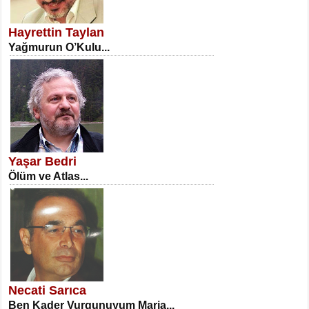
SATILMIŞ ÜMİT ÇETİNKAYA
Erkenlik...
Hayrettin Taylan
Yağmurun O’Kulu...
NECLA DİLEK ARSLAN
Öğretmenler Günü Mahkemesi...
Yaşar Bedri
Ölüm ve Atlas...
İSA KARATEPE
Ekranlar Arasında Kaybolan İnsan...
Necati Sarıca
Ben Kader Vurgunuyum Maria...