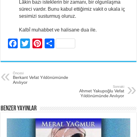
Lâkin bazı isteklerin bir zamanı, bir olgunlaşma
süreci vardır. Bunu kabul ettiğimiz vakit o ukala iç
sesimizi susturmuş oluruz.
Kalbî muhabbet ve halisane dua ile.
F
T
Pi
S
a
wi
nt
h
c
tt
er
ar
e
er
e
e
Öncesi
Berkant Vefat Yıldönümünde
b
st
Anılıyor
Sonraki
o
Ahmet Yakupoğlu Vefat
Yıldönümünde Anılıyor
o
BENZER YAYINLAR
k