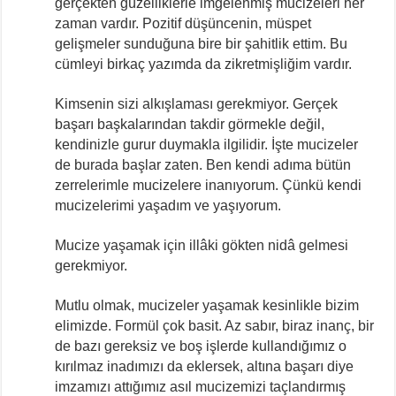
gerçekten güzelliklerle imgelenmiş mucizeleri her
zaman vardır. Pozitif düşüncenin, müspet
gelişmeler sunduğuna bire bir şahitlik ettim. Bu
cümleyi birkaç yazımda da zikretmişliğim vardır.
Kimsenin sizi alkışlaması gerekmiyor. Gerçek
başarı başkalarından takdir görmekle değil,
kendinizle gurur duymakla ilgilidir. İşte mucizeler
de burada başlar zaten. Ben kendi adıma bütün
zerrelerimle mucizelere inanıyorum. Çünkü kendi
mucizelerimi yaşadım ve yaşıyorum.
Mucize yaşamak için illâki gökten nidâ gelmesi
gerekmiyor.
Mutlu olmak, mucizeler yaşamak kesinlikle bizim
elimizde. Formül çok basit. Az sabır, biraz inanç, bir
de bazı gereksiz ve boş işlerde kullandığımız o
kırılmaz inadımızı da eklersek, altına başarı diye
imzamızı attığımız asıl mucizemizi taçlandırmış