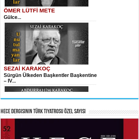
ÖMER LÜTFİ METE
Gülce...
MEHMET TAŞTAN
Vagon’da Bir Şairle...
Kadir Ünal
Ayağıma Dolanan Yokuş...
SEZAİ KARAKOÇ
Sürgün Ülkeden Başkentler Başkentine
SITKI CANEY
– IV...
Oruçla Devrim ve Özgürlüğe…...
Mehmet Çoban
Elmira...
Hece Dergisinin Türk Tiyatrosu Özel Sayısı
ABDURRAHİM KARAKOÇ
HAYRETTİN TAYLAN
Mihriban...