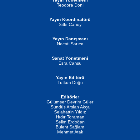
Yayın Yönetmeni
Teodora Doni
Yayın Koordinatörü
Sıtkı Caney
Yayın Danışmanı
MUSTAFA ORAL
Ahmet Aydın
Necati Sarıca
Şiir, Siyaseti Kaldırmıyor Tanpınar...
Helin...
Sanat Yönetmeni
Esra Cansu
Yayın Editörü
Tutkun Doğu
Editörler
İSMAİL OKUTAN
Gülümser Devrim Güler
Fatma Camcı
Erkeklerin Kahrolması Ne Demektir
Sündüs Arslan Akça
Evvel Zaman Tanrıçası...
Biliyor musunuz? ...
Selahattin Yıldız
Hıdır Toraman
Selim Erdoğan
Bülent Sağlam
Mehmet Atak