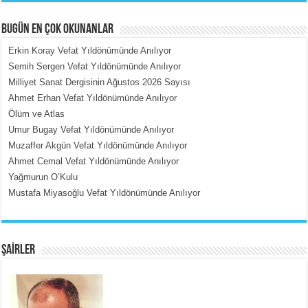
BUGÜN EN ÇOK OKUNANLAR
Erkin Koray Vefat Yıldönümünde Anılıyor
Semih Sergen Vefat Yıldönümünde Anılıyor
Milliyet Sanat Dergisinin Ağustos 2026 Sayısı
MEHMET ÇOBAN
Ahmet Erhan Vefat Yıldönümünde Anılıyor
İçerdeki Put Dışardaki Maskeler...
Ölüm ve Atlas
Umur Bugay Vefat Yıldönümünde Anılıyor
Muzaffer Akgün Vefat Yıldönümünde Anılıyor
Ahmet Cemal Vefat Yıldönümünde Anılıyor
Yağmurun O’Kulu
Mustafa Miyasoğlu Vefat Yıldönümünde Anılıyor
EMİNE CUMA
Fanatizm Çıkmazı...
ŞAİRLER