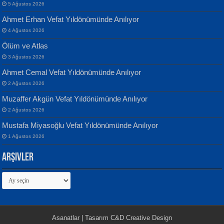
ATİLLA ÖZEN
5 Ağustos 2026
Defterimden İçeri...
Sultan Olmadan Önce Eyüp...
Ahmet Erhan Vefat Yıldönümünde Anılıyor
4 Ağustos 2026
Ölüm ve Atlas
3 Ağustos 2026
Ahmet Cemal Vefat Yıldönümünde Anılıyor
2 Ağustos 2026
İsmail Aydos
EKREM KARABABA
Muzaffer Akgün Vefat Yıldönümünde Anılıyor
İnkisar...
Yaralı Şiir...
2 Ağustos 2026
Mustafa Miyasoğlu Vefat Yıldönümünde Anılıyor
1 Ağustos 2026
Arşivler
Arşivler
Ekim Betül Uçar
MEHMET ALİ BAL
Sarkıntı Huzur...
Nakba’dan Nakba’ya Aliyah’dan
Aliyah’a...
Asanatlar | Tasarım C&D Creative Design