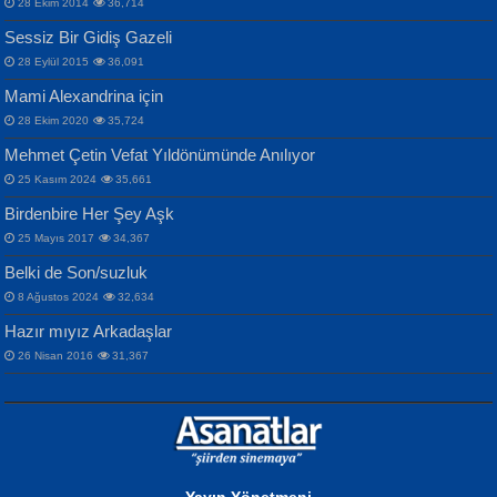
28 Ekim 2014
36,714
Sana, Bana, Vatanıma, Ülkemin
İPEK ACAR SERT
Selahattin Yıldız
Sessiz Bir Gidiş Gazeli
İnsanlarına Dair...
Gazze’nin Şecaati, Ümmetin İmtihanı...
İdrakimle Üşürken...
28 Eylül 2015
36,091
Mami Alexandrina için
28 Ekim 2020
35,724
Mehmet Çetin Vefat Yıldönümünde Anılıyor
25 Kasım 2024
35,661
Birdenbire Her Şey Aşk
NAZIM HİKMET RAN
MAHMUT GÜRBÜZ
Songül Özel
25 Mayıs 2017
34,367
Bir Cezaevinde, Tecritteki Adamın
İbrahim Olmak ve Bitirebilmek...
Mahzen...
Mektupları...
Belki de Son/suzluk
8 Ağustos 2024
32,634
Hazır mıyız Arkadaşlar
26 Nisan 2016
31,367
NURAN KÖSE BAYDAR
Neva Selçuk
Gün Güzeli...
Ben Deniz Değilim ki...