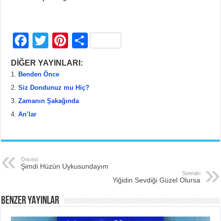
F
T
Pi
S
a
wi
nt
h
DİĞER YAYINLARI:
c
tt
er
ar
Benden Önce
e
er
e
e
Siz Dondunuz mu Hiç?
b
st
Zamanın Şakağında
An’lar
o
o
k
Öncesi
Şimdi Hüzün Uykusundayım
Sonraki
Yiğidin Sevdiği Güzel Olursa
BENZER YAYINLAR