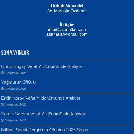
Hukuk Müşaviri
Av. Mustafa Özdemir
Mustafa Oral
NUHAN NEBİ ÇAM
İletişim
Yağmur Mangası...
Kaptan...
info@asanatlar.com
asanatlar@gmail.com
SON YAYINLAR
Umur Bugay Vefat Yıldönümünde Anılıyor
8 Ağustos 2026
Yılmaz Ekinci
MUSTAFA KELOĞLU
Yağmurun O’Kulu
Geceye Söylenen...
Yarına İz Bırakmak...
8 Ağustos 2026
Erkin Koray Vefat Yıldönümünde Anılıyor
7 Ağustos 2026
Semih Sergen Vefat Yıldönümünde Anılıyor
6 Ağustos 2026
Milliyet Sanat Dergisinin Ağustos 2026 Sayısı
Banu Sancak