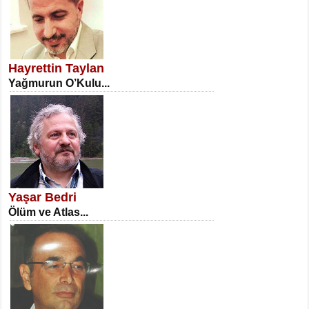
SATILMIŞ ÜMİT ÇETİNKAYA
Erkenlik...
Hayrettin Taylan
Yağmurun O’Kulu...
NECLA DİLEK ARSLAN
Öğretmenler Günü Mahkemesi...
Yaşar Bedri
Ölüm ve Atlas...
İSA KARATEPE