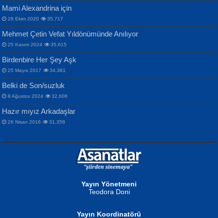
Mami Alexandrina için
28 Ekim 2020
35,717
Mehmet Çetin Vefat Yıldönümünde Anılıyor
25 Kasım 2024
35,615
Birdenbire Her Şey Aşk
NAZIM HİKMET RAN
MAHMUT GÜRBÜZ
Songül Özel
25 Mayıs 2017
34,361
Bir Cezaevinde, Tecritteki Adamın
İbrahim Olmak ve Bitirebilmek...
Mahzen...
Mektupları...
Belki de Son/suzluk
8 Ağustos 2024
32,606
Hazır mıyız Arkadaşlar
26 Nisan 2016
31,358
NURAN KÖSE BAYDAR
Neva Selçuk
Gün Güzeli...
Ben Deniz Değilim ki...
Yayın Yönetmeni
Teodora Doni
Yayın Koordinatörü