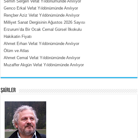
Semih Sergen Vefat Yıldönümünde Anılıyor
Genco Erkal Vefat Yıldönümünde Anılıyor
Rençber Aziz Vefat Yıldönümünde Anılıyor
MEHMET ÇOBAN
Milliyet Sanat Dergisinin Ağustos 2026 Sayısı
İçerdeki Put Dışardaki Maskeler...
Erzurum’da Bir Ocak Cemal Gürsel İlkokulu
Hakikatin Fiyatı
Ahmet Erhan Vefat Yıldönümünde Anılıyor
Ölüm ve Atlas
Ahmet Cemal Vefat Yıldönümünde Anılıyor
Muzaffer Akgün Vefat Yıldönümünde Anılıyor
EMİNE CUMA
Fanatizm Çıkmazı...
ŞAİRLER
SATILMIŞ ÜMİT ÇETİNKAYA