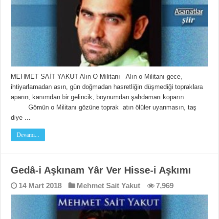
MEHMET SAİT YAKUT Alın O Militanı Alın o Militanı gece,
ihtiyarlamadan asın, gün doğmadan hasretliğin düşmediği topraklara
aparın, kanımdan bir gelincik, boynumdan şahdamarı koparın.
Gömün o Militanı gözüne toprak atın ölüler uyanmasın, taş
diye …
Devamı...
Gedâ-i Aşkınam Yâr Ver Hisse-i Aşkımı
14 Mart 2018
Mehmet Sait Yakut
7,969