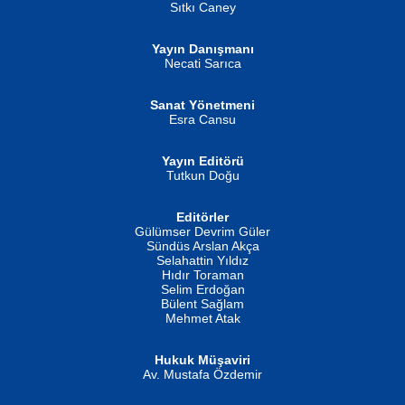
Sıtkı Caney
Yayın Danışmanı
MUSTAFA ORAL
Ahmet Aydın
Necati Sarıca
Şiir, Siyaseti Kaldırmıyor Tanpınar...
Helin...
Sanat Yönetmeni
Esra Cansu
Yayın Editörü
Tutkun Doğu
Editörler
İSMAİL OKUTAN
Gülümser Devrim Güler
Fatma Camcı
Erkeklerin Kahrolması Ne Demektir
Sündüs Arslan Akça
Evvel Zaman Tanrıçası...
Biliyor musunuz? ...
Selahattin Yıldız
Hıdır Toraman
Selim Erdoğan
Bülent Sağlam
Mehmet Atak
Hukuk Müşaviri
Av. Mustafa Özdemir
Mustafa Oral