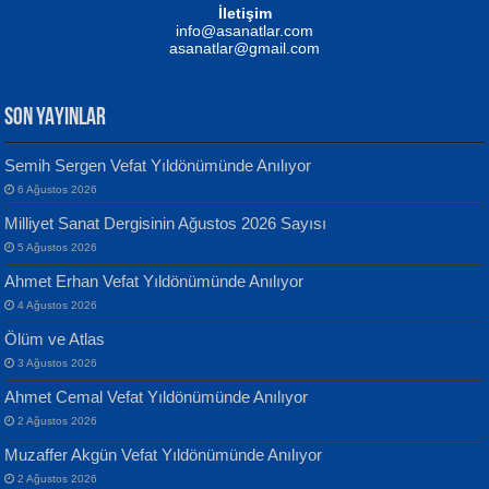
NUHAN NEBİ ÇAM
İletişim
Yağmur Mangası...
Kaptan...
info@asanatlar.com
asanatlar@gmail.com
SON YAYINLAR
Semih Sergen Vefat Yıldönümünde Anılıyor
6 Ağustos 2026
Yılmaz Ekinci
MUSTAFA KELOĞLU
Milliyet Sanat Dergisinin Ağustos 2026 Sayısı
Geceye Söylenen...
Yarına İz Bırakmak...
5 Ağustos 2026
Ahmet Erhan Vefat Yıldönümünde Anılıyor
4 Ağustos 2026
Ölüm ve Atlas
3 Ağustos 2026
Ahmet Cemal Vefat Yıldönümünde Anılıyor
Banu Sancak
ATİLLA ÖZEN
2 Ağustos 2026
Defterimden İçeri...
Sultan Olmadan Önce Eyüp...
Muzaffer Akgün Vefat Yıldönümünde Anılıyor
2 Ağustos 2026