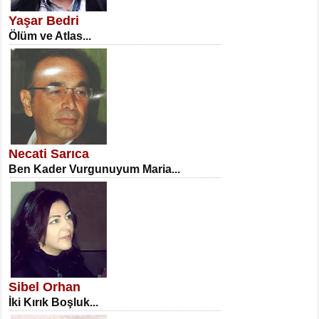
Erkenlik...
Yaşar Bedri
Ölüm ve Atlas...
NECLA DİLEK ARSLAN
Öğretmenler Günü Mahkemesi...
Necati Sarıca
Ben Kader Vurgunuyum Maria...
İSA KARATEPE
Ekranlar Arasında Kaybolan İnsan...
Sibel Orhan
İki Kırık Boşluk...