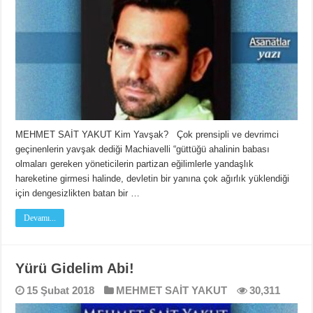
MEHMET SAİT YAKUT Kim Yavşak? Çok prensipli ve devrimci
geçinenlerin yavşak dediği Machiavelli “güttüğü ahalinin babası
olmaları gereken yöneticilerin partizan eğilimlerle yandaşlık
hareketine girmesi halinde, devletin bir yanına çok ağırlık yüklendiği
için dengesizlikten batan bir …
Devamı...
Yürü Gidelim Abi!
15 Şubat 2018
MEHMET SAİT YAKUT
30,311