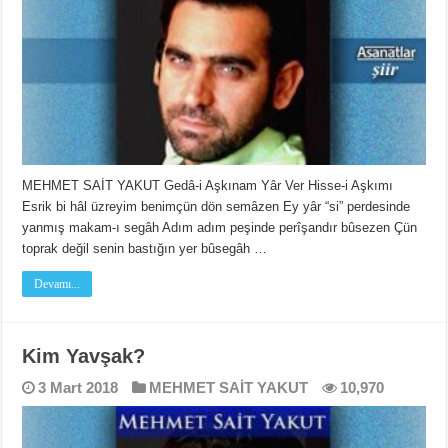
MEHMET SAİT YAKUT Gedâ-i Aşkınam Yâr Ver Hisse-i Aşkımı
Esrik bi hâl üzreyim benimçün dön semâzen Ey yâr “si” perdesinde
yanmış makam-ı segâh Adım adım peşinde perîşandır bûsezen Çün
toprak değil senin bastığın yer bûsegâh …
Devamı...
Kim Yavşak?
3 Mart 2018
MEHMET SAİT YAKUT
10,970