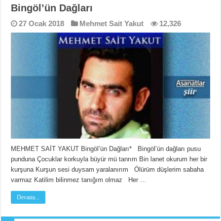
Bingöl’ün Dağları
27 Ocak 2018
Mehmet Sait Yakut
12,326
MEHMET SAİT YAKUT Bingöl’ün Dağları* Bingöl’ün dağları pusu
punduna Çocuklar korkuyla büyür mü tanrım Bin lanet okurum her bir
kurşuna Kurşun sesi duysam yaralanırım Ölürüm düşlerim sabaha
varmaz Katilim bilinmez tanığım olmaz Her …
Devamı...