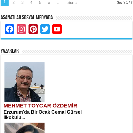
1
2
3
4
5
»
...
Son »
Sayfa 1 / 7
Asanatlar Sosyal Medyada
Facebook
Instagram
Pinterest
Twitter
YouTube
YAZARLAR
MEHMET TOYGAR ÖZDEMİR
Erzurum’da Bir Ocak Cemal Gürsel
İlkokulu...