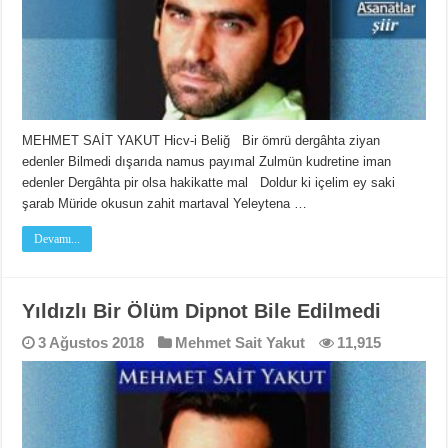
MEHMET SAİT YAKUT Hicv-i Beliğ Bir ömrü dergâhta ziyan
edenler Bilmedi dışarıda namus payımal Zulmün kudretine iman
edenler Dergâhta pir olsa hakikatte mal Doldur ki içelim ey saki
şarab Müride okusun zahit martaval Yeleytena …
Devamı...
Yıldızlı Bir Ölüm Dipnot Bile Edilmedi
3 Ağustos 2018
Mehmet Sait Yakut
11,915