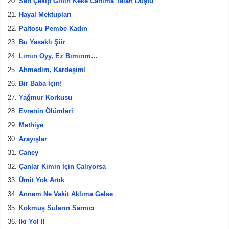
Sen Çekip Gittin Keke Canıma Talan Düştü
Hayal Mektupları
Paltosu Pembe Kadın
Bu Yasaklı Şiir
Lımın Oyy, Ez Bımırım…
Ahmedim, Kardeşim!
Bir Baba İçin!
Yağmur Korkusu
Evrenin Ölümleri
Methiye
Arayışlar
Caney
Çanlar Kimin İçin Çalıyorsa
Ümit Yok Artık
Annem Ne Vakit Aklıma Gelse
Kokmuş Suların Sarnıcı
İki Yol II