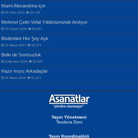
Mami Alexandrina için
28 Ekim 2020
35,728
Mehmet Çetin Vefat Yıldönümünde Anılıyor
25 Kasım 2024
35,697
Birdenbire Her Şey Aşk
NAZIM HİKMET RAN
MAHMUT GÜRBÜZ
Songül Özel
25 Mayıs 2017
34,372
Bir Cezaevinde, Tecritteki Adamın
İbrahim Olmak ve Bitirebilmek...
Mahzen...
Mektupları...
Belki de Son/suzluk
8 Ağustos 2024
32,642
Hazır mıyız Arkadaşlar
26 Nisan 2016
31,371
NURAN KÖSE BAYDAR
Neva Selçuk
Gün Güzeli...
Ben Deniz Değilim ki...
Yayın Yönetmeni
Teodora Doni
Yayın Koordinatörü