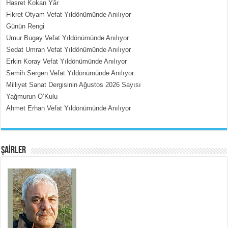
Hasret Kokan Yâr
Fikret Otyam Vefat Yıldönümünde Anılıyor
Günün Rengi
MEHMET ÇOBAN
Umur Bugay Vefat Yıldönümünde Anılıyor
İçerdeki Put Dışardaki Maskeler...
Sedat Umran Vefat Yıldönümünde Anılıyor
Erkin Koray Vefat Yıldönümünde Anılıyor
Semih Sergen Vefat Yıldönümünde Anılıyor
Milliyet Sanat Dergisinin Ağustos 2026 Sayısı
Yağmurun O’Kulu
Ahmet Erhan Vefat Yıldönümünde Anılıyor
EMİNE CUMA
Fanatizm Çıkmazı...
ŞAİRLER
SATILMIŞ ÜMİT ÇETİNKAYA