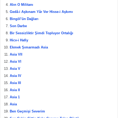
Alın O Militanı
o
Gedâ-i Aşkınam Yâr Ver Hisse-i Aşkımı
o
Bingöl’ün Dağları
k
Son Darbe
Bir Sessizliktir Şimdi Topluyor Ortalığı
Hicv-i Hafiy
Ekmek Şımarmadı Asia
Asia VII
Asia VI
Asia V
Asia IV
Asia III
Asia II
Asia 1
Asia
Ben Geçmişi Severim