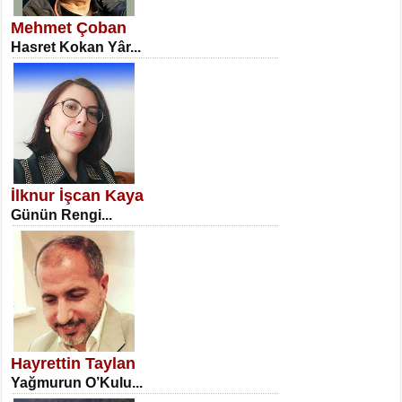
Erkenlik...
Mehmet Çoban
Hasret Kokan Yâr...
NECLA DİLEK ARSLAN
Öğretmenler Günü Mahkemesi...
İlknur İşcan Kaya
Günün Rengi...
İSA KARATEPE
Ekranlar Arasında Kaybolan İnsan...
Hayrettin Taylan
Yağmurun O’Kulu...