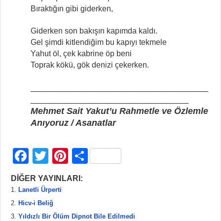
Bıraktığın gibi giderken,
Giderken son bakışın kapımda kaldı.
Gel şimdi kitlendiğim bu kapıyı tekmele
Yahut öl, çek kabrine öp beni
Toprak kökü, gök denizi çekerken.
____________________________________
________________________________
Mehmet Sait Yakut’u Rahmetle ve Özlemle
Anıyoruz / Asanatlar
F
T
Pi
S
a
wi
nt
h
DİĞER YAYINLARI:
c
tt
er
ar
Lanetli Ürperti
e
er
e
e
Hicv-i Beliğ
b
st
Yıldızlı Bir Ölüm Dipnot Bile Edilmedi