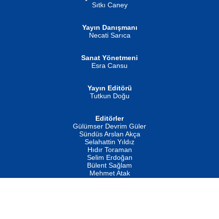
Sıtkı Caney
Yayın Danışmanı
MUSTAFA ORAL
Ahmet Aydın
Necati Sarıca
Şiir, Siyaseti Kaldırmıyor Tanpınar...
Helin...
Sanat Yönetmeni
Esra Cansu
Yayın Editörü
Tutkun Doğu
Editörler
İSMAİL OKUTAN
Gülümser Devrim Güler
Fatma Camcı
Erkeklerin Kahrolması Ne Demektir
Sündüs Arslan Akça
Evvel Zaman Tanrıçası...
Biliyor musunuz? ...
Selahattin Yıldız
Hıdır Toraman
Selim Erdoğan
Bülent Sağlam
Mehmet Atak
Hukuk Müşaviri
Av. Mustafa Özdemir