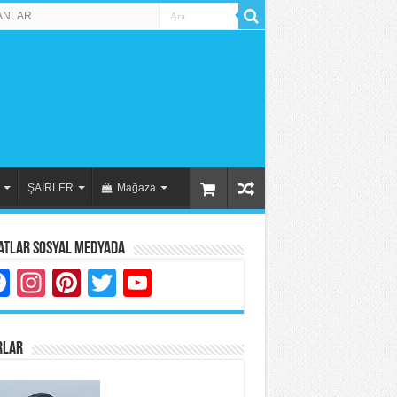
ANLAR
ŞAİRLER
Mağaza
atlar Sosyal Medyada
Facebook
Instagram
Pinterest
Twitter
YouTube
RLAR