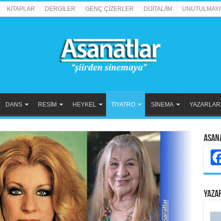
KİTAPLAR
DERGİLER
GENÇ ÇİZERLER
DİJİTAL/İM
UNUTULMAY
DANS
RESİM
HEYKEL
TİYATRO
SİNEMA
YAZARLAR
Asan
YAZA