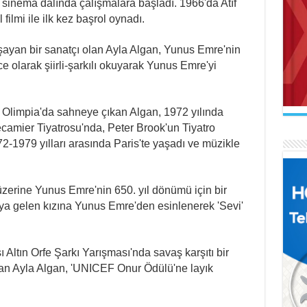
ez sinema dalında çalışmalara başladı. 1966'da Atıf
filmi ile ilk kez başrol oynadı.
yaşayan bir sanatçı olan Ayla Algan, Yunus Emre'nin
zce olarak şiirli-şarkılı okuyarak Yunus Emre'yi
AB
Mak
İL
Se
Uçu
Ne 
 Olimpia'da sahneye çıkan Algan, 1972 yılında
ecamier Tiyatrosu'nda, Peter Brook'un Tiyatro
972-1979 yılları arasında Paris'te yaşadı ve müzikle
üzerine Yunus Emre'nin 650. yıl dönümü için bir
AR
ya gelen kızına Yunus Emre'den esinlenerek 'Sevi'
Naa
FA
İl
El 
Gel
 Altın Orfe Şarkı Yarışması'nda savaş karşıtı bir
alan Ayla Algan, 'UNICEF Onur Ödülü'ne layık