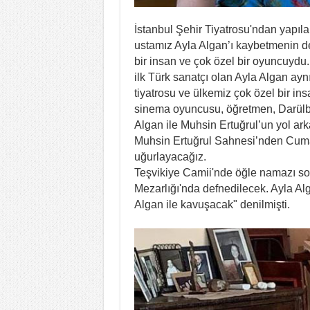
İstanbul Şehir Tiyatrosu'ndan yapıla
ustamız Ayla Algan’ı kaybetmenin d
bir insan ve çok özel bir oyuncuydu
ilk Türk sanatçı olan Ayla Algan ay
tiyatrosu ve ülkemiz çok özel bir in
sinema oyuncusu, öğretmen, Darülbe
Algan ile Muhsin Ertuğrul’un yol ar
Muhsin Ertuğrul Sahnesi’nden Cumar
uğurlayacağız.
Teşvikiye Camii'nde öğle namazı so
Mezarlığı'nda defnedilecek. Ayla Alg
Algan ile kavuşacak" denilmişti.