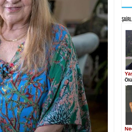
EM
Fan
ŞAİRL
SA
Erk
Ya
Ölü
NE
Öğr
Ne