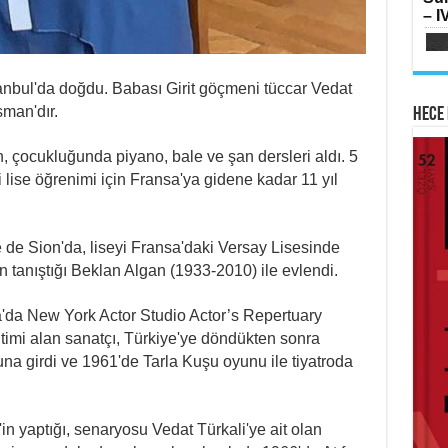
SI
– IV
Oru
Su
Yılk
anbul'da doğdu. Babası Girit göçmeni tüccar Vedat
man'dır.
Hece 
, çocukluğunda piyano, bale ve şan dersleri aldı. 5
lise öğrenimi için Fransa'ya gidene kadar 11 yıl
AB
HA
Mih
Lai
Fe
Ram
Ker
 de Sion'da, liseyi Fransa'daki Versay Lisesinde
tanıştığı Beklan Algan (1933-2010) ile evlendi.
ka'da New York Actor Studio Actor’s Repertuary
imi alan sanatçı, Türkiye'ye döndükten sonra
suna girdi ve 1961'de Tarla Kuşu oyunu ile tiyatroda
ME
İsti
Sİ
Ha
Çat
Haz
n yaptığı, senaryosu Vedat Türkali'ye ait olan