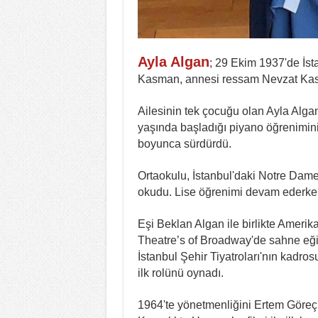
Ayla Algan
; 29 Ekim 1937'de İst
Kasman, annesi ressam Nevzat Kas
Ailesinin tek çocuğu olan Ayla Algan
yaşında başladığı piyano öğrenimini 
boyunca sürdürdü.
Ortaokulu, İstanbul'daki Notre Dame
okudu. Lise öğrenimi devam ederken 
Eşi Beklan Algan ile birlikte Ameri
Theatre’s of Broadway'de sahne eğit
İstanbul Şehir Tiyatroları'nın kadro
ilk rolünü oynadı.
1964'te yönetmenliğini Ertem Göreç'i