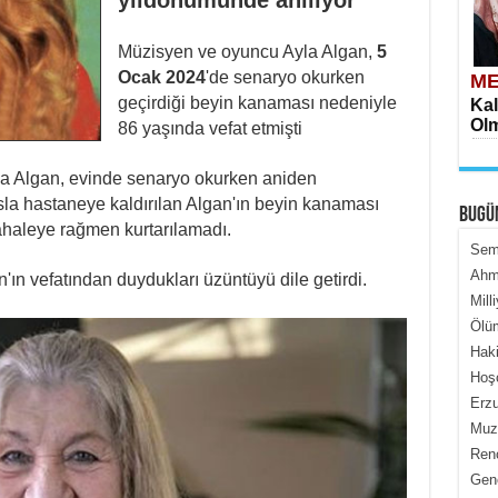
yıldönümünde anılıyor
Müzisyen ve oyuncu Ayla Algan,
5
Ocak 2024
'de senaryo okurken
ME
geçirdiği beyin kanaması nedeniyle
Kal
Olm
86 yaşında vefat etmişti
yla Algan, evinde senaryo okurken aniden
la hastaneye kaldırılan Algan'ın beyin kanaması
BUGÜ
dahaleye rağmen kurtarılamadı.
Semi
Ahme
'ın vefatından duydukları üzüntüyü dile getirdi.
Mill
ME
Ölüm
İçe
Haki
Hoş
Erzu
Muza
Renç
Genc