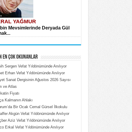
RAL YAĞMUR
bin Mevsimlerinde Deryada Gül
ak...
N EN ÇOK OKUNANLAR
h Sergen Vefat Yıldönümünde Anılıyor
t Erhan Vefat Yıldönümünde Anılıyor
iyet Sanat Dergisinin Ağustos 2026 Sayısı
HMET ÇOBAN
 ve Atlas
rdeki Put Dışardaki Maskeler...
katin Fiyatı
ça Kalmanın Ahlakı
rum’da Bir Ocak Cemal Gürsel İlkokulu
ffer Akgün Vefat Yıldönümünde Anılıyor
ber Aziz Vefat Yıldönümünde Anılıyor
o Erkal Vefat Yıldönümünde Anılıyor