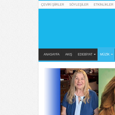
ÇEVİRİ ŞİİRLER
SÖYLEŞİLER
ETKİNLİKLER
ANASAYFA
AKIŞ
EDEBİYAT
MÜZİK