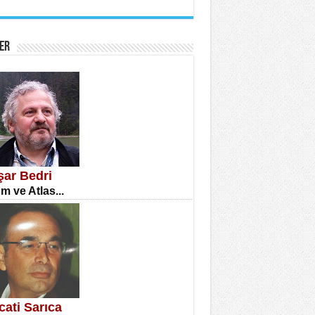
İNE CUMA
atizm Çıkmazı...
ER
TILMIŞ ÜMİT ÇETİNKAYA
enlik...
şar Bedri
m ve Atlas...
CLA DİLEK ARSLAN
etmenler Günü Mahkemesi...
cati Sarıca