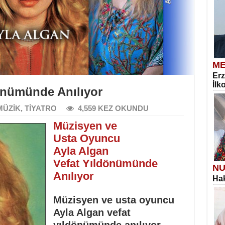
ME
Erz
İlk
önümünde Anılıyor
MÜZİK
,
TİYATRO
4,559 KEZ OKUNDU
Müzisyen ve
Usta Oyuncu
Ayla Algan
Vefat Yıldönümünde
NU
Anılıyor
Hak
Müzisyen ve usta oyuncu
Ayla Algan vefat