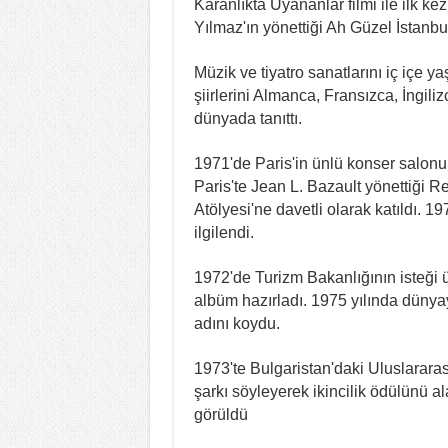
Karanlıkta Uyananlar filmi ile ilk k
Yılmaz'ın yönettiği Ah Güzel İstanbul 
Müzik ve tiyatro sanatlarını iç içe 
şiirlerini Almanca, Fransızca, İngili
dünyada tanıttı.
1971'de Paris'in ünlü konser salonu
Paris'te Jean L. Bazault yönettiği R
Atölyesi'ne davetli olarak katıldı. 1
ilgilendi.
1972'de Turizm Bakanlığının isteği 
albüm hazırladı. 1975 yılında dünya
adını koydu.
1973'te Bulgaristan'daki Uluslararası
şarkı söyleyerek ikincilik ödülünü 
görüldü