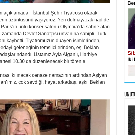
Ben
n açıklamada, "İstanbul Şehir Tiyatrosu olarak
erin üzüntüsünü yaşıyoruz. Yeri dolmayacak nadide
. Paris’in ünlü konser salonu Olympia’da sahne alan
nı zamanda Devlet Sanatçısı ünvanına sahipti. Türk
İS
sanı kaybetti. Tiyatromuzun duayen isimlerinden,
Ekr
dayi geleneğinin temsilcilerinden, eşi Beklan
Si
kadaşlarındandı. Ustamız Ayla Algan’ı, Harbiye
İki
tesi 10.30 da düzenlenecek bir törenle
nrası kılınacak cenaze namazının ardından Aşiyan
an’ımız, çok sevdiği, hayat arkadaşı, aşkı, Beklan
UNUT
AH
Öme
Tah
Me
Eski