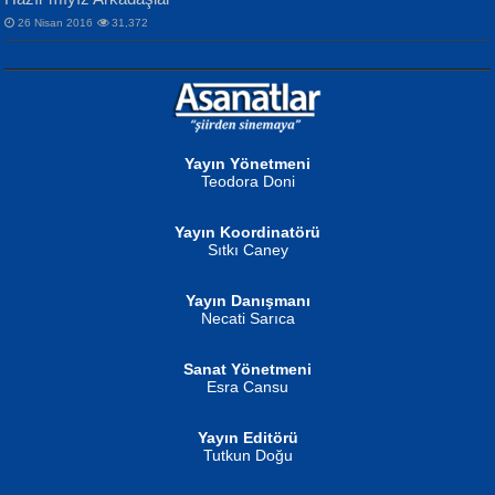
26 Nisan 2016
31,372
NURAN KÖSE BAYDAR
Neva Selçuk
Gün Güzeli...
Ben Deniz Değilim ki...
Yayın Yönetmeni
Teodora Doni
Yayın Koordinatörü
Sıtkı Caney
Yayın Danışmanı
MUSTAFA ORAL
Ahmet Aydın
Necati Sarıca
Şiir, Siyaseti Kaldırmıyor Tanpınar...
Helin...
Sanat Yönetmeni
Esra Cansu
Yayın Editörü
Tutkun Doğu