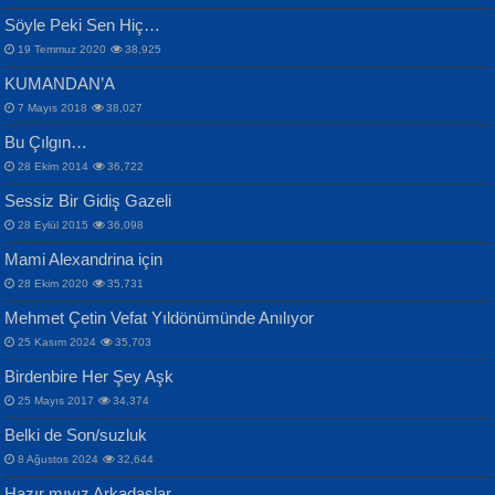
Samimiyet Nedir?...
Mescid-i Aksâ Üstüne Ay!...
Söyle Peki Sen Hiç…
19 Temmuz 2020
38,925
KUMANDAN’A
7 Mayıs 2018
38,027
Bu Çılgın…
ERDEM BAYAZIT
28 Ekim 2014
36,722
Sana, Bana, Vatanıma, Ülkemin
İPEK ACAR SERT
Selahattin Yıldız
Sessiz Bir Gidiş Gazeli
İnsanlarına Dair...
Gazze’nin Şecaati, Ümmetin İmtihanı...
İdrakimle Üşürken...
28 Eylül 2015
36,098
Mami Alexandrina için
28 Ekim 2020
35,731
Mehmet Çetin Vefat Yıldönümünde Anılıyor
25 Kasım 2024
35,703
Birdenbire Her Şey Aşk
NAZIM HİKMET RAN
MAHMUT GÜRBÜZ
Songül Özel
25 Mayıs 2017
34,374
Bir Cezaevinde, Tecritteki Adamın
İbrahim Olmak ve Bitirebilmek...
Mahzen...
Mektupları...
Belki de Son/suzluk
8 Ağustos 2024
32,644
Hazır mıyız Arkadaşlar