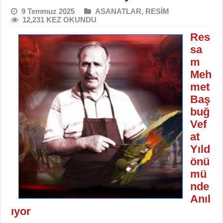
9 Temmuz 2025
ASANATLAR
,
RESİM
12,231 KEZ OKUNDU
Res
sa
m
Meh
met
Baş
buğ
Vef
at
Yıld
önü
mü
nde
Anıl
ıyor