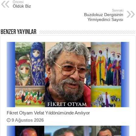
e
er
e
e
Öncesi
Öldük Biz
b
st
Sonraki
Buzdokuz Dergisinin
o
Yirmiyedinci Sayısı
o
BENZER YAYINLAR
k
Fikret Otyam Vefat Yıldönümünde Anılıyor
9 Ağustos 2026