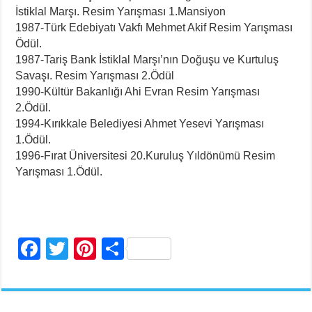
İstiklal Marşı. Resim Yarışması 1.Mansiyon
1987-Türk Edebiyatı Vakfı Mehmet Akif Resim Yarışması
Ödül.
1987-Tariş Bank İstiklal Marşı’nın Doğuşu ve Kurtuluş
Savaşı. Resim Yarışması 2.Ödül
1990-Kültür Bakanlığı Ahi Evran Resim Yarışması
2.Ödül.
1994-Kırıkkale Belediyesi Ahmet Yesevi Yarışması
1.Ödül.
1996-Fırat Üniversitesi 20.Kuruluş Yıldönümü Resim
Yarışması 1.Ödül.
F
T
Pi
S
a
wi
nt
h
c
tt
er
ar