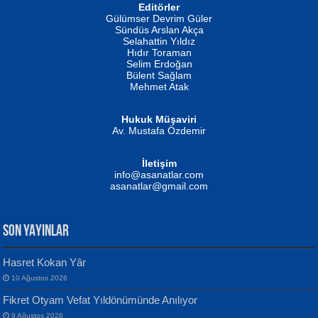
Editörler
İSMAİL OKUTAN
Gülümser Devrim Güler
Fatma Camcı
Erkeklerin Kahrolması Ne Demektir
Sündüs Arslan Akça
Evvel Zaman Tanrıçası...
Biliyor musunuz? ...
Selahattin Yıldız
Hıdır Toraman
Selim Erdoğan
Bülent Sağlam
Mehmet Atak
Hukuk Müşaviri
Av. Mustafa Özdemir
Mustafa Oral
NUHAN NEBİ ÇAM
İletişim
Yağmur Mangası...
Kaptan...
info@asanatlar.com
asanatlar@gmail.com
SON YAYINLAR
Hasret Kokan Yâr
10 Ağustos 2026
Yılmaz Ekinci
MUSTAFA KELOĞLU
Fikret Otyam Vefat Yıldönümünde Anılıyor
Geceye Söylenen...
Yarına İz Bırakmak...
9 Ağustos 2026