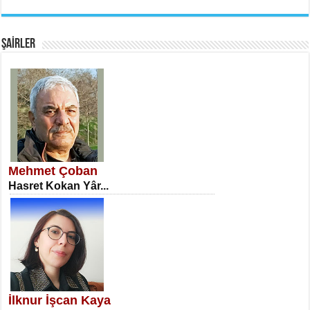
EMİNE CUMA
Fanatizm Çıkmazı...
ŞAİRLER
SATILMIŞ ÜMİT ÇETİNKAYA
Erkenlik...
Mehmet Çoban
Hasret Kokan Yâr...
NECLA DİLEK ARSLAN
Öğretmenler Günü Mahkemesi...
İlknur İşcan Kaya