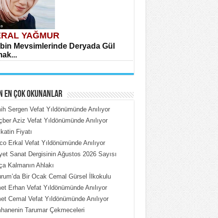
RAL YAĞMUR
bin Mevsimlerinde Deryada Gül
ak...
N EN ÇOK OKUNANLAR
h Sergen Vefat Yıldönümünde Anılıyor
ber Aziz Vefat Yıldönümünde Anılıyor
katin Fiyatı
HMET ÇOBAN
o Erkal Vefat Yıldönümünde Anılıyor
rdeki Put Dışardaki Maskeler...
iyet Sanat Dergisinin Ağustos 2026 Sayısı
ça Kalmanın Ahlakı
rum’da Bir Ocak Cemal Gürsel İlkokulu
t Erhan Vefat Yıldönümünde Anılıyor
t Cemal Vefat Yıldönümünde Anılıyor
hanenin Tarumar Çekmeceleri