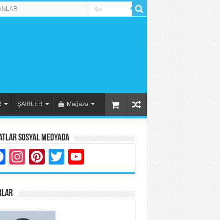
ANLAR
R
ŞAİRLER
Mağaza
atlar Sosyal Medyada
Facebook
Instagram
Pinterest
Twitter
YouTube
RLAR