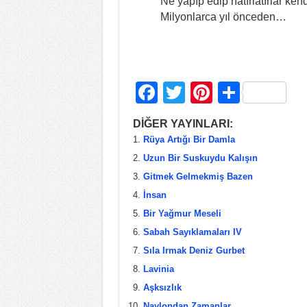
Ne yapıp edip hatırlatırlar kend
Milyonlarca yıl önceden…
F
T
Pi
S
a
wi
nt
h
DİĞER YAYINLARI:
c
tt
er
ar
Rüya Artığı Bir Damla
e
er
e
e
Uzun Bir Suskuydu Kalışın
b
st
Gitmek Gelmekmiş Bazen
İnsan
o
Bir Yağmur Meseli
o
Sabah Sayıklamaları IV
k
Sıla Irmak Deniz Gurbet
Lavinia
Aşksızlık
Naylondan Zamanlar