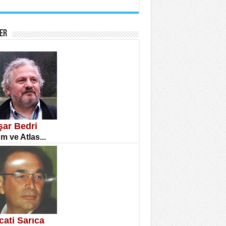
İNE CUMA
atizm Çıkmazı...
ER
TILMIŞ ÜMİT ÇETİNKAYA
enlik...
şar Bedri
m ve Atlas...
CLA DİLEK ARSLAN
etmenler Günü Mahkemesi...
cati Sarıca