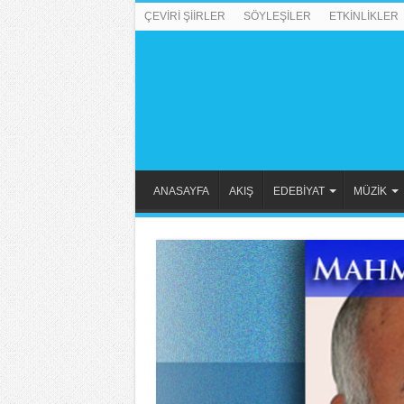
ÇEVİRİ ŞİİRLER
SÖYLEŞİLER
ETKİNLİKLER
ANASAYFA
AKIŞ
EDEBİYAT
MÜZİK