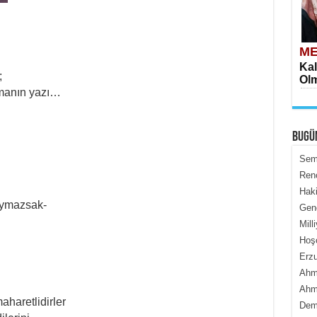
Z
ME
Kal
;
Olm
manın yazı…
BUGÜ
Semi
Renç
Haki
ME
aymazsak-
Genc
İçe
Mill
Hoş
Erzu
Ahme
Ahme
aharetlidirler
Dem