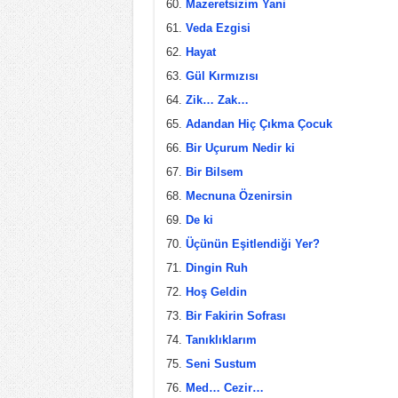
Mazeretsizim Yani
Veda Ezgisi
Hayat
Gül Kırmızısı
Zik… Zak…
Adandan Hiç Çıkma Çocuk
Bir Uçurum Nedir ki
Bir Bilsem
Mecnuna Özenirsin
De ki
Üçünün Eşitlendiği Yer?
Dingin Ruh
Hoş Geldin
Bir Fakirin Sofrası
Tanıklıklarım
Seni Sustum
Med… Cezir…