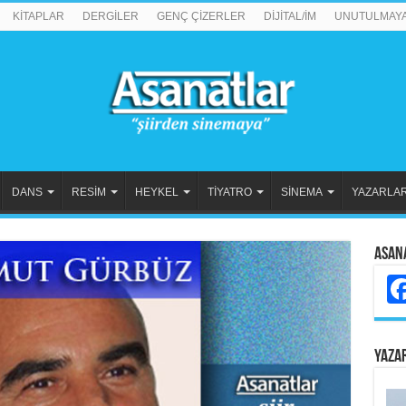
KİTAPLAR
DERGİLER
GENÇ ÇİZERLER
DİJİTAL/İM
UNUTULMAY
DANS
RESİM
HEYKEL
TİYATRO
SİNEMA
YAZARLA
Asan
YAZA