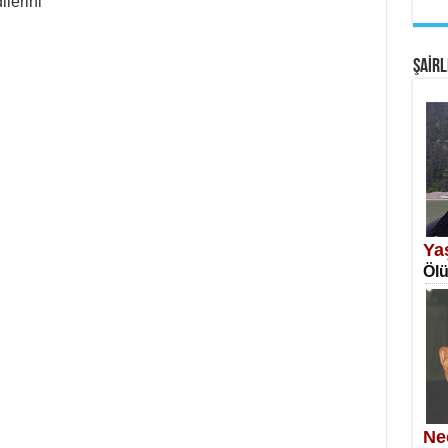
ilerini
EM
Fan
ŞAİRL
SA
Erk
Ya
Ölü
NE
Öğr
Ne