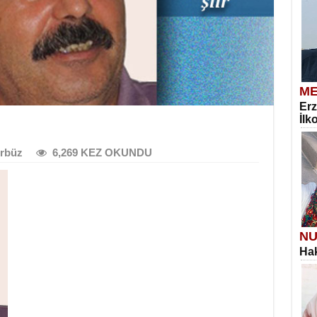
ME
Erz
İlk
rbüz
6,269 KEZ OKUNDU
NU
Hak