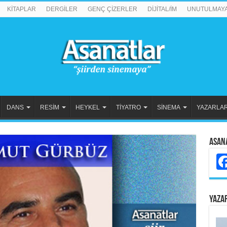
KİTAPLAR
DERGİLER
GENÇ ÇİZERLER
DİJİTAL/İM
UNUTULMAY
DANS
RESİM
HEYKEL
TİYATRO
SİNEMA
YAZARLA
Asan
YAZA