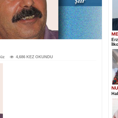
ME
Erz
İlk
üz
4,686 KEZ OKUNDU
NU
Hak