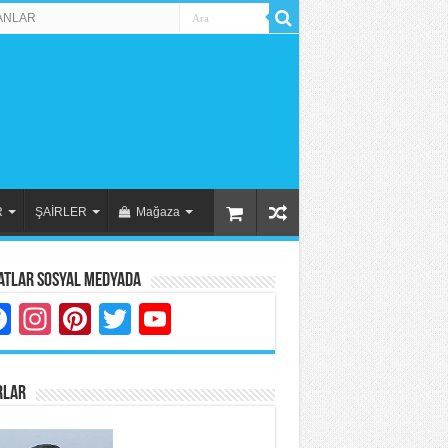
ANLAR
R
ŞAİRLER
Mağaza
atlar Sosyal Medyada
Facebook
Instagram
Pinterest
Twitter
YouTube
RLAR