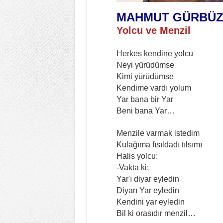
MAHMUT GÜRBÜ
Yolcu ve Menzil
Herkes kendine yolcu
Neyi yürüdümse
Kimi yürüdümse
Kendime vardı yolum
Yar bana bir Yar
Beni bana Yar…
Menzile varmak istedim
Kulağıma fısıldadı tılsımı
Halis yolcu:
-Vakta ki;
Yar'ı diyar eyledin
Diyarı Yar eyledin
Kendini yar eyledin
Bil ki orasıdır menzil…