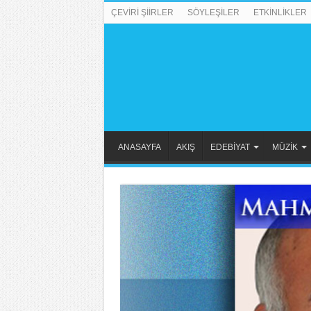
ÇEVİRİ ŞİİRLER
SÖYLEŞİLER
ETKİNLİKLER
ANASAYFA
AKIŞ
EDEBİYAT
MÜZİK