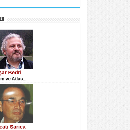
İNE CUMA
atizm Çıkmazı...
ER
TILMIŞ ÜMİT ÇETİNKAYA
enlik...
şar Bedri
m ve Atlas...
CLA DİLEK ARSLAN
etmenler Günü Mahkemesi...
cati Sarıca