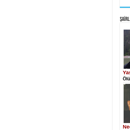
EM
Fan
ŞAİRL
SA
Erk
Ya
Ölü
NE
Öğr
Ne