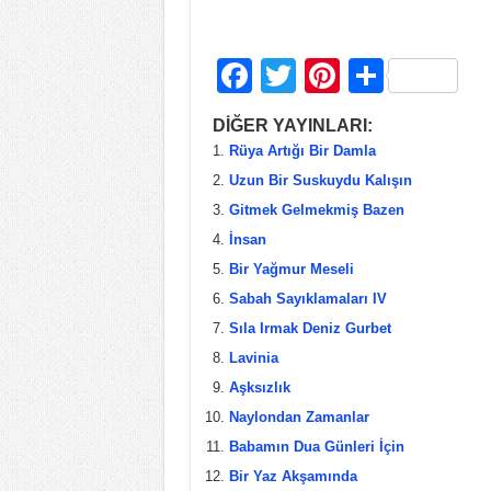
F
T
Pi
S
a
wi
nt
h
DİĞER YAYINLARI:
c
tt
er
ar
Rüya Artığı Bir Damla
e
er
e
e
Uzun Bir Suskuydu Kalışın
b
st
Gitmek Gelmekmiş Bazen
İnsan
o
Bir Yağmur Meseli
o
Sabah Sayıklamaları IV
k
Sıla Irmak Deniz Gurbet
Lavinia
Aşksızlık
Naylondan Zamanlar
Babamın Dua Günleri İçin
Bir Yaz Akşamında