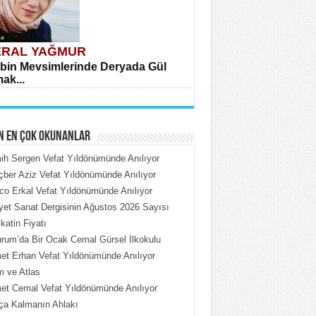
RAL YAĞMUR
bin Mevsimlerinde Deryada Gül
ak...
N EN ÇOK OKUNANLAR
h Sergen Vefat Yıldönümünde Anılıyor
ber Aziz Vefat Yıldönümünde Anılıyor
o Erkal Vefat Yıldönümünde Anılıyor
HMET ÇOBAN
iyet Sanat Dergisinin Ağustos 2026 Sayısı
rdeki Put Dışardaki Maskeler...
katin Fiyatı
rum’da Bir Ocak Cemal Gürsel İlkokulu
t Erhan Vefat Yıldönümünde Anılıyor
 ve Atlas
t Cemal Vefat Yıldönümünde Anılıyor
ça Kalmanın Ahlakı