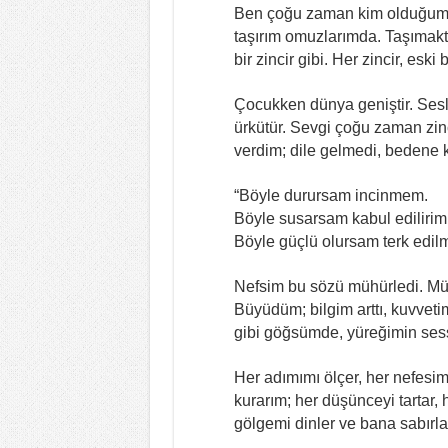
Ben çoğu zaman kim olduğumu
taşırım omuzlarımda. Taşımakt
bir zincir gibi. Her zincir, esk
Çocukken dünya geniştir. Sesle
ürkütür. Sevgi çoğu zaman zinc
verdim; dile gelmedi, bedene k
“Böyle durursam incinmem.
Böyle susarsam kabul edilirim
Böyle güçlü olursam terk edil
Nefsim bu sözü mühürledi. Mü
Büyüdüm; bilgim arttı, kuvvetim
gibi göğsümde, yüreğimin sessi
Her adımımı ölçer, her nefesi
kurarım; her düşünceyi tartar
gölgemi dinler ve bana sabırla 