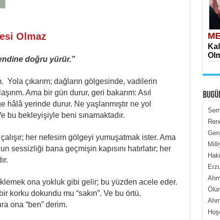
esi Olmaz
ME
Kal
Olm
endine doğru yürür.”
 Yola çıkarım; dağların gölgesinde, vadilerin
aşırım. Ama bir gün durur, geri bakarım: Asıl
BUGÜ
e hâlâ yerinde durur. Ne yaşlanmıştır ne yol
Semi
 Ve bu bekleyişiyle beni sınamaktadır.
Renç
Genc
ME
alışır; her nefesim gölgeyi yumuşatmak ister. Ama
Mill
İçe
un sessizliği bana geçmişin kapısını hatırlatır; her
Haki
ır.
Erzu
Ahme
emek ona yokluk gibi gelir; bu yüzden acele eder.
Ölüm
 bir korku dokundu mu “sakın”. Ve bu örtü,
Ahme
nra ona “ben” derim.
Hoş