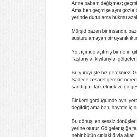
Anne babam değişmez; geçmiş d
Ama ben geçmişe aynı gözle b
yerinde durur ama hükmü azalır.
Mürşid bazen bir insandır, baz
susturulamayan bir uyanıklıktır
Yol, içimde açılmış bir nehir g
Taşlarıyla, kıyılarıyla, gölgeler
Bu yürüyüşte hız gerekmez. G
Sadece cesaret gerekir: nered
sandığımı fark etmek ve gölge
Bir kere gördüğümde aynı yerd
değildir; ama ben, hayatın içi
Bu dönüş, en sessiz dönüşler
yerine oturur. Gölgeler ışığa te
nehir bütün çıplaklığıyla akar.