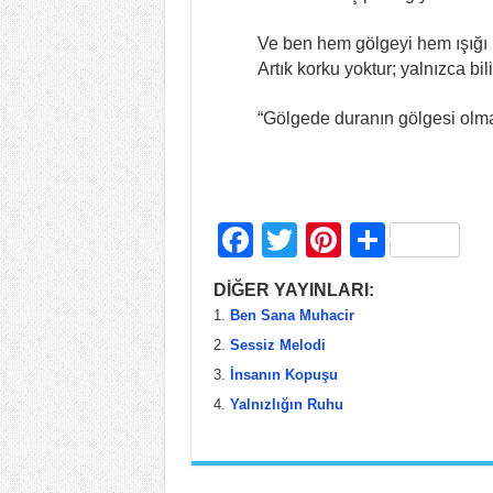
Ve ben hem gölgeyi hem ışığı 
Artık korku yoktur; yalnızca bili
“Gölgede duranın gölgesi olma
F
T
Pi
S
a
wi
nt
h
DİĞER YAYINLARI:
c
tt
er
ar
Ben Sana Muhacir
e
er
e
e
Sessiz Melodi
b
st
İnsanın Kopuşu
Yalnızlığın Ruhu
o
o
k