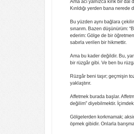
Ama acı yalnızca kırık bir dal 
Kırıldığı yerden bana nerede du
Bu yüzden aynı bağlara çekilir,
sınarım. Bazen düşünürüm: “B
ederim: Gölge de bir öğretmendir
sabırla verilen bir hikmettir.
Ama bu kader değildir. Bu, yarı
bir rüzgâr gibi. Ve ben bu rüzg
Rüzgâr beni taşır; geçmişin to
yaklaştırır.
Affetmek burada başlar. Affet
değilim” diyebilmektir. İçimdek
Gölgelerden korkmamak; aksine 
öpmek gibidir. Onlarla barışm