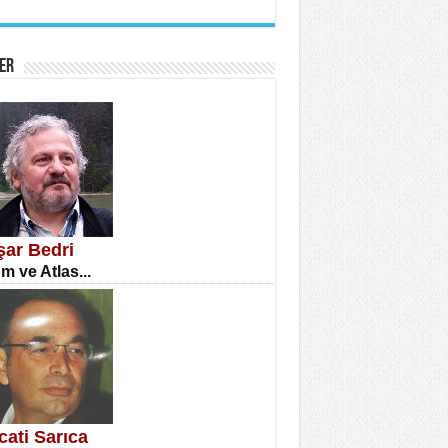
İNE CUMA
atizm Çıkmazı...
ER
TILMIŞ ÜMİT ÇETİNKAYA
enlik...
şar Bedri
m ve Atlas...
CLA DİLEK ARSLAN
etmenler Günü Mahkemesi...
cati Sarıca