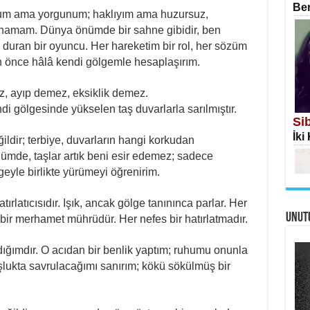
Ben
um ama yorgunum; haklıyım ama huzursuz,
amam. Dünya önümde bir sahne gibidir, ben
duran bir oyuncu. Her hareketim bir rol, her sözüm
önce hâlâ kendi gölgemle hesaplaşırım.
İS
, ayıp demez, eksiklik demez.
Ekr
di gölgesinde yükselen taş duvarlarla sarılmıştır.
Si
İki
ildir; terbiye, duvarların hangi korkudan
ğümde, taşlar artık beni esir edemez; sadece
geyle birlikte yürümeyi öğrenirim.
ırlatıcısıdır. Işık, ancak gölge tanınınca parlar. Her
UNUT
AH
ık bir merhamet mührüdür. Her nefes bir hatırlatmadır.
Öme
Tah
ığımdır. O acıdan bir benlik yaptım; ruhumu onunla
Me
lukta savrulacağımı sanırım; kökü sökülmüş bir
Eski