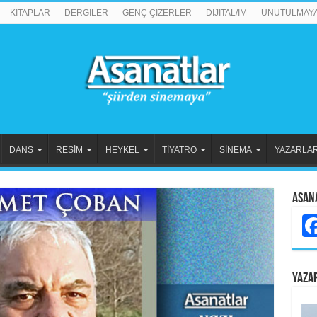
KİTAPLAR
DERGİLER
GENÇ ÇİZERLER
DİJİTAL/İM
UNUTULMAY
DANS
RESİM
HEYKEL
TİYATRO
SİNEMA
YAZARLA
Asan
YAZA