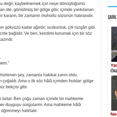
 değil, kaybetmemek için neye dönüştüğümü
EM
an öte, gömülmüş bir gölge gibi; içimde yankılanan
Fan
i bir kararın, bir zamanın mühürlü sözünün hatırasıdır.
ŞAİRL
r gökyüzü kadar ağırdır; suskunluk, çöl rüzgârı gibi
irle bağlıdır. Ve ben, kendimi korumak için bir söz
azındı:
SA
.
Erk
mem.”
Ya
Ölü
hürlenen şey, zamanla hakikat zannı oldu.
 çoğaldı. Ama o ilk söz hâlâ içimden fısıldar: gölge
z bekçisi gibi.
mi tartar. Ben çoğu zaman içimde bir mahkeme
NE
, her duyguyu sorgularım. Ama mahkeme hâlâ
Öğr
öğrenmeyi hatırlatır.
Ne