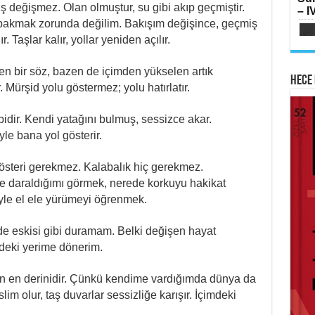
SI
eğişmez. Olan olmuştur, su gibi akıp geçmiştir.
– IV
Oru
Su
akmak zorunda değilim. Bakışım değişince, geçmiş
Yılk
 Taşlar kalır, yollar yeniden açılır.
en bir söz, bazen de içimden yükselen artık
Hece 
. Mürşid yolu göstermez; yolu hatırlatır.
ibidir. Kendi yatağını bulmuş, sessizce akar.
AB
HA
iyle bana yol gösterir.
Mih
Lai
Fe
Ram
Ker
österi gerekmez. Kalabalık hiç gerekmez.
e daraldığımı görmek, nerede korkuyu hakikat
yle el ele yürümeyi öğrenmek.
e eskisi gibi duramam. Belki değişen hayat
ndeki yerime dönerim.
ME
İsti
Sİ
in en derinidir. Çünkü kendime vardığımda dünya da
Ha
Çat
slim olur, taş duvarlar sessizliğe karışır. İçimdeki
Haz