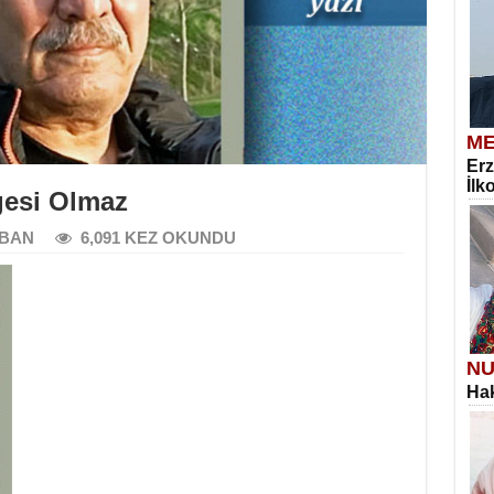
ME
Erz
İlk
gesi Olmaz
BAN
6,091 KEZ OKUNDU
NU
Hak