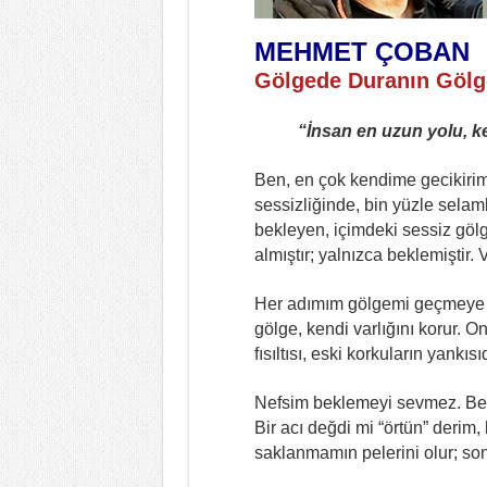
MEHMET ÇOBAN
Gölgede Duranın Gölg
“İnsan en uzun yolu, k
Ben, en çok kendime gecikirim.
sessizliğinde, bin yüzle selaml
bekleyen, içimdeki sessiz gölg
almıştır; yalnızca beklemiştir.
Her adımım gölgemi geçmeye ç
gölge, kendi varlığını korur. On
fısıltısı, eski korkuların yankısıd
Nefsim beklemeyi sevmez. Bekl
Bir acı değdi mi “örtün” derim,
saklanmamın pelerini olur; so