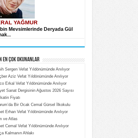
RAL YAĞMUR
bin Mevsimlerinde Deryada Gül
ak...
N EN ÇOK OKUNANLAR
h Sergen Vefat Yıldönümünde Anılıyor
ber Aziz Vefat Yıldönümünde Anılıyor
o Erkal Vefat Yıldönümünde Anılıyor
HMET ÇOBAN
iyet Sanat Dergisinin Ağustos 2026 Sayısı
rdeki Put Dışardaki Maskeler...
katin Fiyatı
rum’da Bir Ocak Cemal Gürsel İlkokulu
t Erhan Vefat Yıldönümünde Anılıyor
 ve Atlas
t Cemal Vefat Yıldönümünde Anılıyor
ça Kalmanın Ahlakı