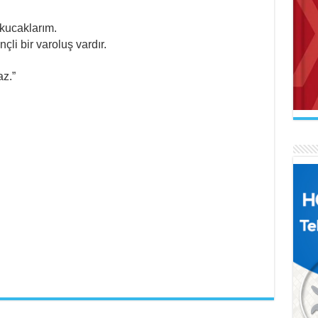
kucaklarım.
nçli bir varoluş vardır.
AB
z.”
Mak
İL
Se
Uçu
Ne 
AR
Naa
FA
İl
El 
Gel