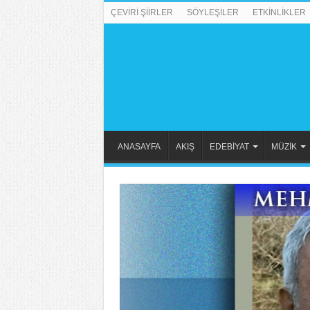
ÇEVİRİ ŞİİRLER
SÖYLEŞİLER
ETKİNLİKLER
ANASAYFA
AKIŞ
EDEBİYAT
MÜZİK