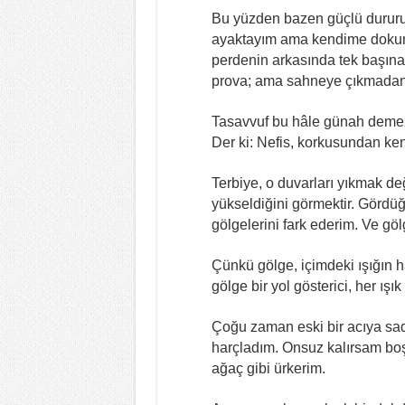
Bu yüzden bazen güçlü durur
ayaktayım ama kendime dokun
perdenin arkasında tek başına 
prova; ama sahneye çıkmadan 
Tasavvuf bu hâle günah demez
Der ki: Nefis, korkusundan ken
Terbiye, o duvarları yıkmak değ
yükseldiğini görmektir. Gördü
gölgelerini fark ederim. Ve göl
Çünkü gölge, içimdeki ışığın hat
gölge bir yol gösterici, her ış
Çoğu zaman eski bir acıya sad
harçladım. Onsuz kalırsam boş
ağaç gibi ürkerim.