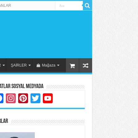
ANLAR
R
ŞAİRLER
Mağaza
atlar Sosyal Medyada
Facebook
Instagram
Pinterest
Twitter
YouTube
RLAR