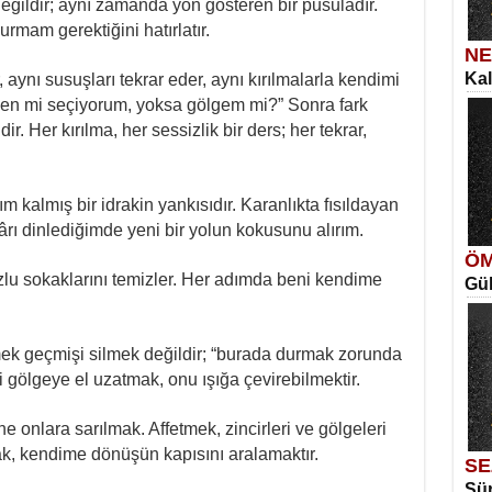
değildir; aynı zamanda yön gösteren bir pusuladır.
rmam gerektiğini hatırlatır.
NE
Kal
 aynı susuşları tekrar eder, aynı kırılmalarla kendimi
SE
en mi seçiyorum, yoksa gölgem mi?” Sonra fark
İns
Ka
. Her kırılma, her sessizlik bir ders; her tekrar,
Aya
m kalmış bir idrakin yankısıdır. Karanlıkta fısıldayan
ârı dinlediğimde yeni bir yolun kokusunu alırım.
ÖM
zlu sokaklarını temizler. Her adımda beni kendime
Gül
ME
Vag
Me
Elm
mek geçmişi silmek değildir; “burada durmak zorunda
i gölgeye el uzatmak, onu ışığa çevirebilmektir.
onlara sarılmak. Affetmek, zincirleri ve gölgeleri
ak, kendime dönüşün kapısını aralamaktır.
SE
Sür