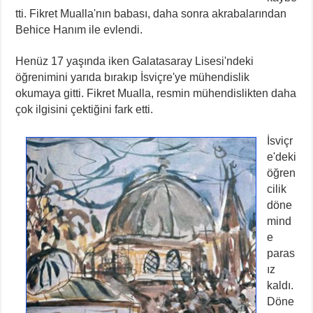
tti. Fikret Mualla'nın babası, daha sonra akrabalarından
Behice Hanım ile evlendi.
Henüz 17 yaşında iken Galatasaray Lisesi'ndeki
öğrenimini yarıda bırakıp İsviçre'ye mühendislik
okumaya gitti. Fikret Mualla, resmin mühendislikten daha
çok ilgisini çektiğini fark etti.
İsviçr
e'deki
öğren
cilik
döne
mind
e
paras
ız
kaldı.
Döne