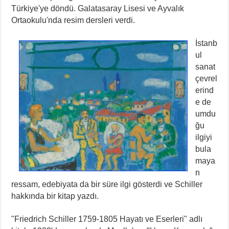
Türkiye'ye döndü. Galatasaray Lisesi ve Ayvalık
Ortaokulu'nda resim dersleri verdi.
İstanb
ul
sanat
çevrel
erind
e de
umdu
ğu
ilgiyi
bula
maya
n
ressam, edebiyata da bir süre ilgi gösterdi ve Schiller
hakkında bir kitap yazdı.
"Friedrich Schiller 1759-1805 Hayatı ve Eserleri" adlı