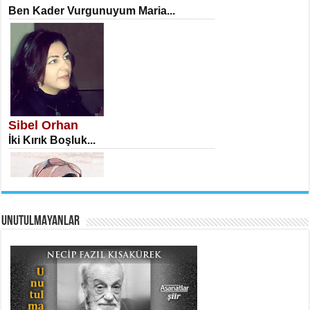
Ben Kader Vurgunuyum Maria...
İSA KARATEPE
Ekranlar Arasında Kaybolan İnsan...
Sibel Orhan
İki Kırık Boşluk...
UNUTULMAYANLAR
AHMET URFALI
Ömer Lütfi Mete’nin “Gülce” Şiirini
Tahlil Denemesi...
Meral Yağmur
Eski Bir Şiir...