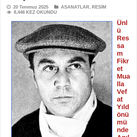
20 Temmuz 2025
ASANATLAR
,
RESİM
8,446 KEZ OKUNDU
Ünl
ü
Res
sa
m
Fikr
et
Mua
lla
Vef
at
Yıld
önü
mü
nde