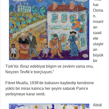
har
Osma
n,
insanl
arı
saad
ete
ulaştır
an
büyük
bir
Türk’tür. Biraz edebiyat bilgim ve zevkim varsa onu,
Neyzen Tevfik’e borçluyum.”
Fikret Mualla, 1938'de babasını kaybedip kendisine
yüklü bir miras kalınca her şeyini satarak Paris'e
yerleşmeye karar verdi.
Abidi