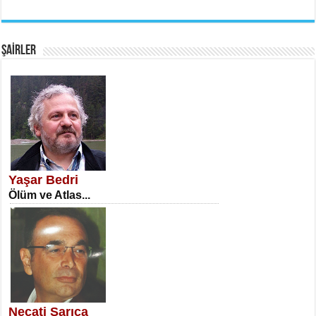
EMİNE CUMA
Fanatizm Çıkmazı...
ŞAİRLER
SATILMIŞ ÜMİT ÇETİNKAYA
Erkenlik...
Yaşar Bedri
Ölüm ve Atlas...
NECLA DİLEK ARSLAN
Öğretmenler Günü Mahkemesi...
Necati Sarıca