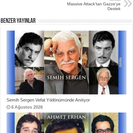
b
st
Massive Attack’tan Gazze’ye
o
Destek
o
BENZER YAYINLAR
k
Semih Sergen Vefat Yıldönümünde Anılıyor
6 Ağustos 2026