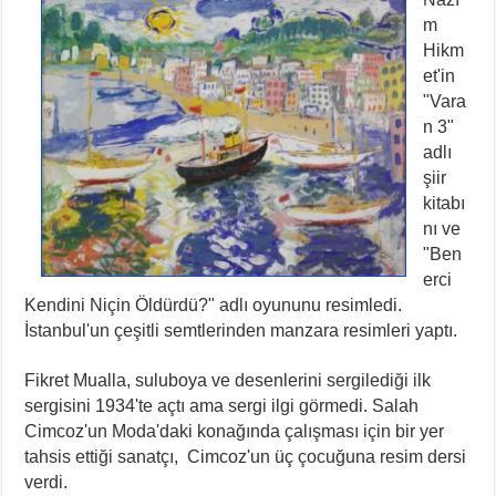
m
Hikm
et'in
"Vara
n 3"
adlı
şiir
kitabı
nı ve
"Ben
erci
Kendini Niçin Öldürdü?" adlı oyununu resimledi.
İstanbul'un çeşitli semtlerinden manzara resimleri yaptı.
Fikret Mualla, suluboya ve desenlerini sergilediği ilk
sergisini 1934'te açtı ama sergi ilgi görmedi. Salah
Cimcoz'un Moda'daki konağında çalışması için bir yer
tahsis ettiği sanatçı, Cimcoz'un üç çocuğuna resim dersi
verdi.