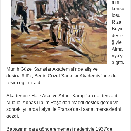
min
konso
losu
Rıza
Beyin
deste
ğiyle
Alma
nya'y
a gitti.
Münih Güzel Sanatlar Akademisi'nde afiş ve
desinatörlük, Berlin Güzel Sanatlar Akademisi'nde de
resim eğitimi aldı.
Akademide Hale Asaf ve Arthur Kampf'tan da ders aldı.
Mualla, Abbas Halim Paşa'dan maddi destek gördü ve
sonraki yıllarda İtalya ile Fransa'daki sanat merkezlerini
gezdi.
Babasının para gönderememesi nedeniyle 1937'de