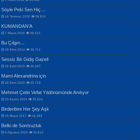
Samimiyet Nedir?...
Mescid-i Aksâ Üstüne Ay!...
Söyle Peki Sen Hiç…
19 Temmuz 2020
38,914
KUMANDAN’A
7 Mayıs 2018
38,013
Bu Çılgın…
ERDEM BAYAZIT
28 Ekim 2014
36,711
Sana, Bana, Vatanıma, Ülkemin
İPEK ACAR SERT
Selahattin Yıldız
Sessiz Bir Gidiş Gazeli
İnsanlarına Dair...
Gazze’nin Şecaati, Ümmetin İmtihanı...
İdrakimle Üşürken...
28 Eylül 2015
36,087
Mami Alexandrina için
28 Ekim 2020
35,719
Mehmet Çetin Vefat Yıldönümünde Anılıyor
25 Kasım 2024
35,624
Birdenbire Her Şey Aşk
NAZIM HİKMET RAN
MAHMUT GÜRBÜZ
Songül Özel
25 Mayıs 2017
34,363
Bir Cezaevinde, Tecritteki Adamın
İbrahim Olmak ve Bitirebilmek...
Mahzen...
Mektupları...
Belki de Son/suzluk
8 Ağustos 2024
32,610