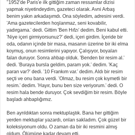
"1952'de Paris'e ilk gittiğim zaman ressamlar dizisi
yapmak niyetindeydim, gazeteci olarak. Avni Arbaş
benim yakın arkadaşımdı. Ona söyledim, adresini verdi.
'Ama gazetecilerden hoşlanmaz, seni kovabilir,
yadırgama.' dedi. Gittim 'Ben Hıfzı' dedim. Beni kabul etti.
'Niye içeri girmiyorsunuz?' dedi, içeri girdim. İçeride bir
oda, odanın içinde bir masa, masanın üzerine bir iki elma
koymuş, onun resimlerini yapıyor. Çalışıyor, boyaları
falan duruyor. Sonra ahbap olduk. 'Benden bir resim al.'
dedi. 'Buraya bursla geldim, param yok.' dedim. 'Kaç
paran var?' dedi. '10 Frankım var.' dedim. Aldı bir resim
seçti ve onu bana verdi. 'Olmaz, bu resim çok kıymetli bir
resim.' dedim. 'Hayır, bunu ben size veriyorum.' dedi. O
resim hala bende duruyor. Çok sevdiğim bir resim. Böyle
başladı ahbaplığımız.
Ben ayrıldıktan sonra mektuplaştık. Bana her gittiğim
yerden mektuplar yazardı, onları sakladım. Çok güzel bir
koleksiyonum oldu. O zaman da bir iki resmini almış
oldum. Ölümüne kadar devam etti.