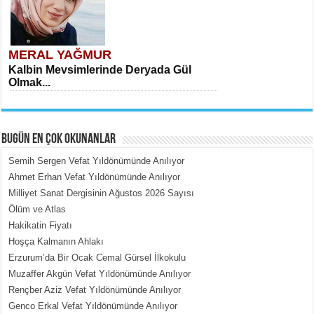
MERAL YAĞMUR
Kalbin Mevsimlerinde Deryada Gül
Olmak...
BUGÜN EN ÇOK OKUNANLAR
Semih Sergen Vefat Yıldönümünde Anılıyor
Ahmet Erhan Vefat Yıldönümünde Anılıyor
Milliyet Sanat Dergisinin Ağustos 2026 Sayısı
MEHMET ÇOBAN
Ölüm ve Atlas
İçerdeki Put Dışardaki Maskeler...
Hakikatin Fiyatı
Hoşça Kalmanın Ahlakı
Erzurum’da Bir Ocak Cemal Gürsel İlkokulu
Muzaffer Akgün Vefat Yıldönümünde Anılıyor
Rençber Aziz Vefat Yıldönümünde Anılıyor
Genco Erkal Vefat Yıldönümünde Anılıyor