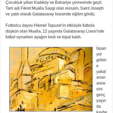
Çocukluk yılları Kadıköy ve Bahariye çevresinde geçti.
Tam adı Fikret Mualla Saygı olan ressam, Saint Joseph
ve yatılı olarak Galatasaray lisesinde eğitim gördü.
Futbolcu dayısı Hikmet Topuzer'in etkisiyle futbola
düşkün olan Mualla, 12 yaşında Galatasaray Lisesi'nde
futbol oynarken ayağını kırdı ve topal kaldı.
İspan
yol
gribin
e
yakal
anan
anne
sini
genç
yaşın
da
kaybe