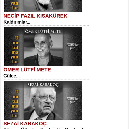
NECİP FAZIL KISAKÜREK
Kaldırımlar...
SELAHATTİN YILDIZ
İnsanın Zindanı...
Kadir Ünal
Ayağıma Dolanan Yokuş...
ÖMER LÜTFİ METE
Gülce...
MEHMET TAŞTAN
Vagon’da Bir Şairle...
Mehmet Çoban
Elmira...
SEZAİ KARAKOÇ