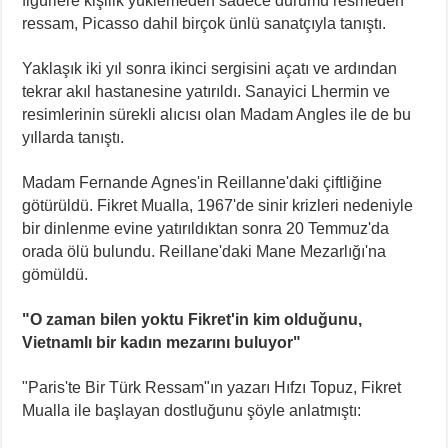
figürlere kişilik yüklemeden sadece durumu resmeden
ressam, Picasso dahil birçok ünlü sanatçıyla tanıştı.
Yaklaşık iki yıl sonra ikinci sergisini açatı ve ardından
tekrar akıl hastanesine yatırıldı. Sanayici Lhermin ve
resimlerinin sürekli alıcısı olan Madam Angles ile de bu
yıllarda tanıştı.
Madam Fernande Agnes'in Reillanne'daki çiftliğine
götürüldü. Fikret Mualla, 1967'de sinir krizleri nedeniyle
bir dinlenme evine yatırıldıktan sonra 20 Temmuz'da
orada ölü bulundu. Reillane'daki Mane Mezarlığı'na
gömüldü.
"O zaman bilen yoktu Fikret'in kim olduğunu,
Vietnamlı bir kadın mezarını buluyor"
"Paris'te Bir Türk Ressam"ın yazarı Hıfzı Topuz, Fikret
Mualla ile başlayan dostluğunu şöyle anlatmıştı: