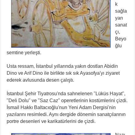
k
sağla
yan
sanat
çı,
Beyo
ğlu
semtine yerleşti.
Usta ressam, İstanbul yıllarında yakın dostları Abidin
Dino ve Arif Dino ile birlikte sık sık Ayasofya'yı ziyaret
ederek avlusunda desen çalıştı.
İstanbul Şehir Tiyatrosu'nda sahnelenen "Lüküs Hayat",
"Deli Dolu" ve "Saz Caz" operetlerinin kostümlerini çizdi.
İsmail Hakkı Baltacıoğlu'nun Yeni Adam Dergisi'nin
yazılarını resimledi. Aynı dergide dönemin sanatçılarının
portre desenleri ve karikatürlerini de çizdi.
Nazı