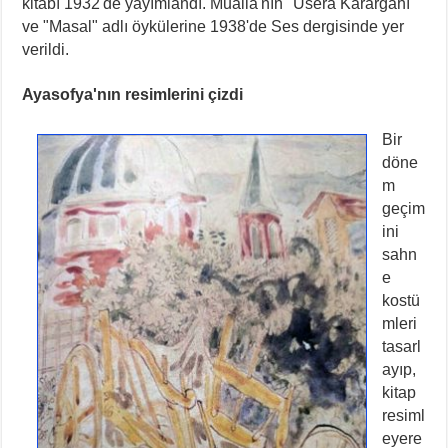
kitabı 1932'de yayımlandı. Mualla'nın "Usera Karargahı"
ve "Masal" adlı öykülerine 1938'de Ses dergisinde yer
verildi.
Ayasofya'nın resimlerini çizdi
Bir
döne
m
geçim
ini
sahn
e
kostü
mleri
tasarl
ayıp,
kitap
resiml
eyere