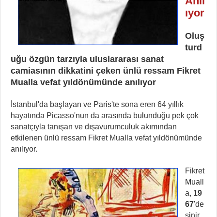
Anıl
ıyor
Oluş
turd
uğu özgün tarzıyla uluslararası sanat
camiasının dikkatini çeken ünlü ressam Fikret
Mualla vefat yıldönümünde anılıyor
İstanbul'da başlayan ve Paris'te sona eren 64 yıllık
hayatında Picasso'nun da arasında bulunduğu pek çok
sanatçıyla tanışan ve dışavurumculuk akımından
etkilenen ünlü ressam Fikret Mualla vefat yıldönümünde
anılıyor.
Fikret
Muall
a,
19
67
'de
sinir