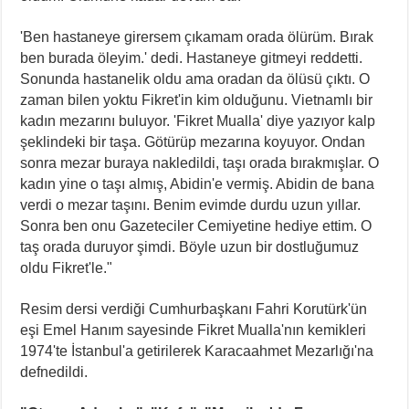
'Ben hastaneye girersem çıkamam orada ölürüm. Bırak
ben burada öleyim.' dedi. Hastaneye gitmeyi reddetti.
Sonunda hastanelik oldu ama oradan da ölüsü çıktı. O
zaman bilen yoktu Fikret'in kim olduğunu. Vietnamlı bir
kadın mezarını buluyor. 'Fikret Mualla' diye yazıyor kalp
şeklindeki bir taşa. Götürüp mezarına koyuyor. Ondan
sonra mezar buraya nakledildi, taşı orada bırakmışlar. O
kadın yine o taşı almış, Abidin'e vermiş. Abidin de bana
verdi o mezar taşını. Benim evimde durdu uzun yıllar.
Sonra ben onu Gazeteciler Cemiyetine hediye ettim. O
taş orada duruyor şimdi. Böyle uzun bir dostluğumuz
oldu Fikret'le."
Resim dersi verdiği Cumhurbaşkanı Fahri Korutürk'ün
eşi Emel Hanım sayesinde Fikret Mualla'nın kemikleri
1974'te İstanbul'a getirilerek Karacaahmet Mezarlığı'na
defnedildi.