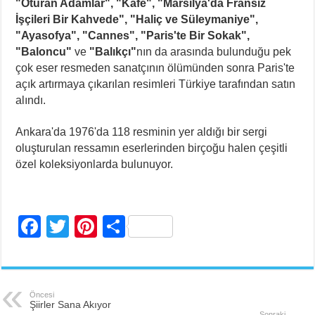
"Oturan Adamlar", "Kafe", "Marsilya'da Fransız
İşçileri Bir Kahvede", "Haliç ve Süleymaniye",
"Ayasofya", "Cannes", "Paris'te Bir Sokak",
"Baloncu"
ve
"Balıkçı"
nın da arasında bulunduğu
pek
çok eser resmeden sanatçının ölümünden sonra Paris'te
açık artırmaya çıkarılan resimleri Türkiye tarafından satın
alındı.
Ankara'da 1976'da 118 resminin yer aldığı bir sergi
oluşturulan ressamın eserlerinden birçoğu halen çeşitli
özel koleksiyonlarda bulunuyor.
F
T
Pi
S
a
wi
nt
h
c
tt
er
ar
e
er
e
e
Öncesi
Şiirler Sana Akıyor
Sonraki