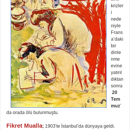
krizler
i
nede
niyle
Frans
a’daki
bir
dinle
nme
evine
yatırıl
dıktan
sonra
20
Tem
muz
'
da orada ölü bulunmuştu.
Fikret Mualla
;
1903'te İstanbul'da dünyaya geldi.