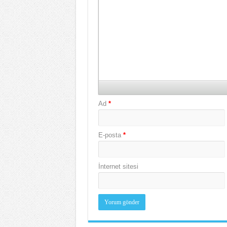
Ad
*
E-posta
*
İnternet sitesi