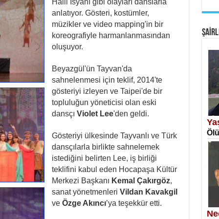
Halil İsyanı gibi olayları danslarla
EM
anlatıyor. Gösteri, kostümler,
Fan
müzikler ve video mapping'in bir
ŞAİRL
koreografiyle harmanlanmasından
oluşuyor.
Beyazgül'ün Tayvan'da
sahnelenmesi için teklif, 2014'te
gösteriyi izleyen ve Taipei'de bir
SA
topluluğun yöneticisi olan eski
Erk
dansçı
Violet Lee
'den geldi.
Ya
Ölü
Gösteriyi ülkesinde Tayvanlı ve Türk
dansçılarla birlikte sahnelemek
istediğini belirten Lee, iş birliği
teklifini kabul eden Hocapaşa Kültür
Merkezi Başkanı
Kemal Çakırgöz
,
NE
sanat yönetmenleri
Vildan Kavakgil
Öğr
ve
Özge Akıncı
’ya teşekkür etti.
Ne