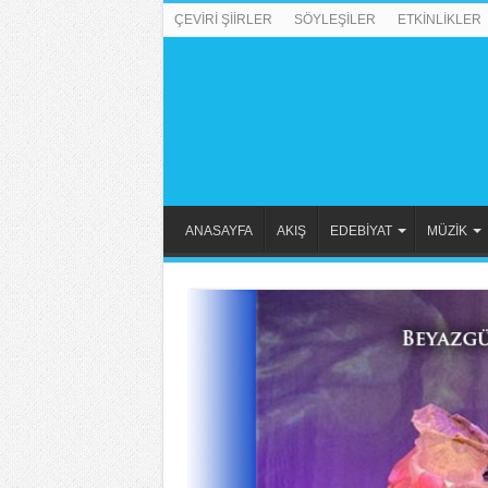
ÇEVİRİ ŞİİRLER
SÖYLEŞİLER
ETKİNLİKLER
ANASAYFA
AKIŞ
EDEBİYAT
MÜZİK