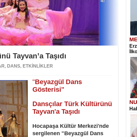
ME
Erz
İlk
ünü Tayvan’a Taşıdı
AR
,
DANS
,
ETKİNLİKLER
"
Beyazgül Dans
Gösterisi"
NU
Dansçılar Türk Kültürünü
Hak
Tayvan'a Taşıdı
Hocapaşa Kültür Merkezi'nde
sergilenen "Beyazgül Dans