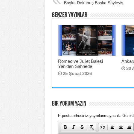
Başka Dokunuş Başka Söyleyiş
b
st
BENZER YAYINLAR
o
o
k
Romeo ve Juliet Balesi
Ankara
Yeniden Sahnede
30 
25 Şubat 2026
BIR YORUM YAZIN
E-posta adresiniz yayınlanmayacak.
Gerekli