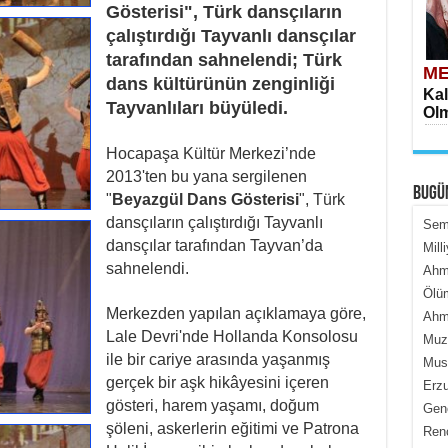
Gösterisi", Türk dansçıların
çalıştırdığı Tayvanlı dansçılar
tarafından sahnelendi; Türk
ME
dans kültürünün zenginliği
Kal
Tayvanlıları büyüledi.
Olm
Hocapaşa Kültür Merkezi’nde
2013'ten bu yana sergilenen
BUGÜ
"
Beyazgül Dans Gösterisi
", Türk
dansçıların çalıştırdığı Tayvanlı
Semi
dansçılar tarafından Tayvan’da
Mill
sahnelendi.
Ahme
ME
Ölüm
İçe
Merkezden yapılan açıklamaya göre,
Ahme
Lale Devri'nde Hollanda Konsolosu
Muza
ile bir cariye arasında yaşanmış
Must
gerçek bir aşk hikâyesini içeren
Erzu
gösteri, harem yaşamı, doğum
Genc
şöleni, askerlerin eğitimi ve Patrona
Renç