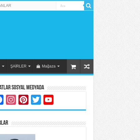
ANLAR
R
ŞAİRLER
Mağaza
atlar Sosyal Medyada
Facebook
Instagram
Pinterest
Twitter
YouTube
RLAR