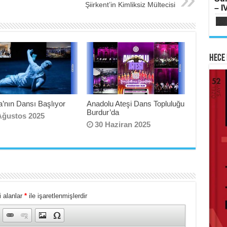
SI
Şiirkent’in Kimliksiz Mültecisi
– IV
Oru
Su
Yılk
Hece 
AB
HA
Mih
’nın Dansı Başlıyor
Anadolu Ateşi Dans Topluluğu
Lai
Fe
Burdur’da
Ram
Ağustos 2025
Ker
30 Haziran 2025
ME
 alanlar
*
ile işaretlenmişlerdir
İsti
Sİ
Ha
Çat
Haz