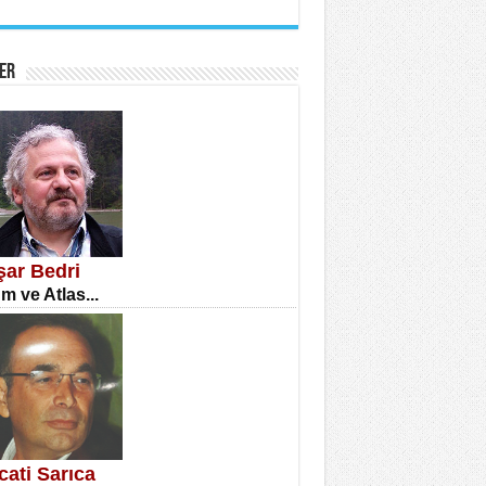
İNE CUMA
atizm Çıkmazı...
ER
TILMIŞ ÜMİT ÇETİNKAYA
enlik...
şar Bedri
m ve Atlas...
CLA DİLEK ARSLAN
etmenler Günü Mahkemesi...
cati Sarıca