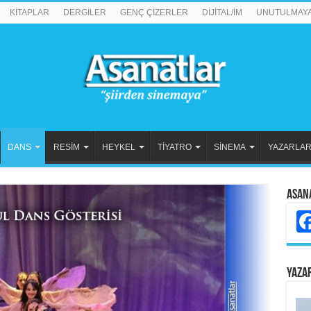
KİTAPLAR
DERGİLER
GENÇ ÇİZERLER
DİJİTAL/İM
UNUTULMAY
DANS
RESİM
HEYKEL
TİYATRO
SİNEMA
YAZARLA
Asan
YAZA