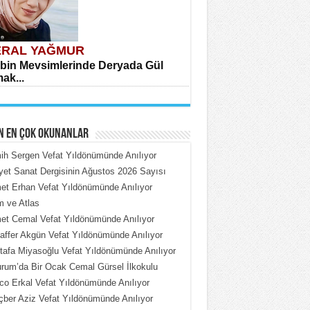
RAL YAĞMUR
bin Mevsimlerinde Deryada Gül
ak...
N EN ÇOK OKUNANLAR
h Sergen Vefat Yıldönümünde Anılıyor
iyet Sanat Dergisinin Ağustos 2026 Sayısı
t Erhan Vefat Yıldönümünde Anılıyor
HMET ÇOBAN
 ve Atlas
rdeki Put Dışardaki Maskeler...
t Cemal Vefat Yıldönümünde Anılıyor
ffer Akgün Vefat Yıldönümünde Anılıyor
afa Miyasoğlu Vefat Yıldönümünde Anılıyor
rum’da Bir Ocak Cemal Gürsel İlkokulu
o Erkal Vefat Yıldönümünde Anılıyor
ber Aziz Vefat Yıldönümünde Anılıyor