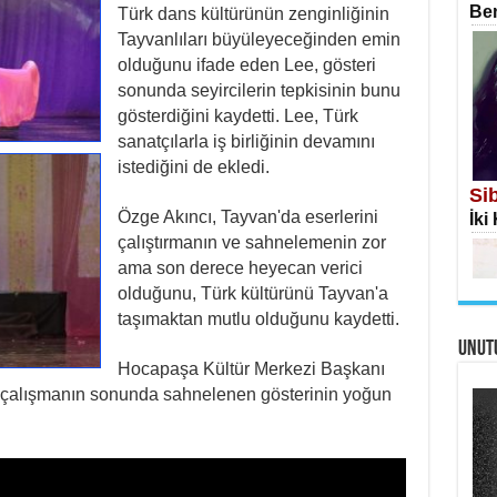
Ben
Türk dans kültürünün zenginliğinin
Tayvanlıları büyüleyeceğinden emin
olduğunu ifade eden Lee, gösteri
sonunda seyircilerin tepkisinin bunu
gösterdiğini kaydetti. Lee, Türk
sanatçılarla iş birliğinin devamını
İS
istediğini de ekledi.
Ekr
Si
Özge Akıncı, Tayvan'da eserlerini
İki
çalıştırmanın ve sahnelemenin zor
ama son derece heyecan verici
olduğunu, Türk kültürünü Tayvan'a
taşımaktan mutlu olduğunu kaydetti.
UNUT
AH
Hocapaşa Kültür Merkezi Başkanı
Öme
ir çalışmanın sonunda sahnelenen gösterinin yoğun
Tah
Me
Eski