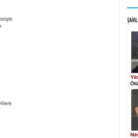
EM
Fan
enişte
ŞAİRL
e
SA
Erk
Ya
Ölü
illere
NE
Öğr
Ne