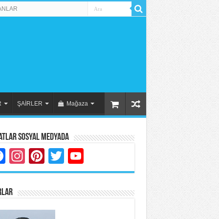
ANLAR
R
ŞAİRLER
Mağaza
atlar Sosyal Medyada
Facebook
Instagram
Pinterest
Twitter
YouTube
RLAR