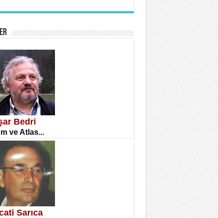
İNE CUMA
atizm Çıkmazı...
ER
TILMIŞ ÜMİT ÇETİNKAYA
enlik...
şar Bedri
m ve Atlas...
CLA DİLEK ARSLAN
etmenler Günü Mahkemesi...
cati Sarıca