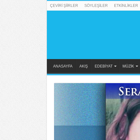
ÇEVİRİ ŞİİRLER
SÖYLEŞİLER
ETKİNLİKLER
ANASAYFA
AKIŞ
EDEBİYAT
MÜZİK