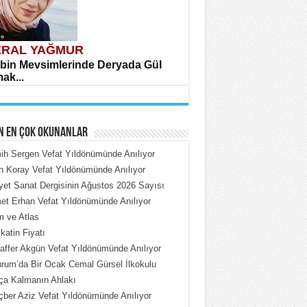
RAL YAĞMUR
bin Mevsimlerinde Deryada Gül
ak...
N EN ÇOK OKUNANLAR
h Sergen Vefat Yıldönümünde Anılıyor
n Koray Vefat Yıldönümünde Anılıyor
iyet Sanat Dergisinin Ağustos 2026 Sayısı
HMET ÇOBAN
t Erhan Vefat Yıldönümünde Anılıyor
rdeki Put Dışardaki Maskeler...
 ve Atlas
katin Fiyatı
ffer Akgün Vefat Yıldönümünde Anılıyor
rum’da Bir Ocak Cemal Gürsel İlkokulu
ça Kalmanın Ahlakı
ber Aziz Vefat Yıldönümünde Anılıyor