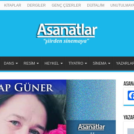
KİTAPLAR
DERGİLER
GENÇ ÇİZERLER
DİJİTAL/İM
UNUTULMAY
DANS
RESİM
HEYKEL
TİYATRO
SİNEMA
YAZARLA
Asan
YAZA