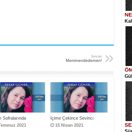
NE
Kal
SE
İns
Ka
Aya
Sonraki
Menimendedemen!
ÖM
Gül
ME
Vag
Me
Elm
 Sofralarında
İçime Çekince Sevinci
SE
Temmuz 2021
15 Nisan 2021
Sür