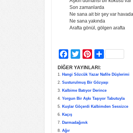
Aşkın dumansı bir kokusu var
Son zamanlarda
Ne sana ait bir şey var havad
Ne sana yakında
Arafta gönül, gölgen arafta
F
T
Pi
S
a
wi
nt
h
DİĞER YAYINLARI:
c
tt
er
ar
Hangi Sözcük Yazar Nafile Düşlerimi
e
er
e
e
Susturulmuş Bir Gözyaşı
b
st
Kalbime Batıyor Derince
Yorgun Bir Aşkı Taşıyor Tabutuyla
o
Kuşlar Göçerdi Kalbimden Sessizce
o
Kaçış
k
Darmadağınık
Ağır