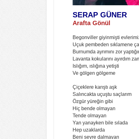
SERAP GÜNER
Arafta Gönül
Begonviller giyinmişti evlerimi
Uçuk pembeden sıklamene çala
Burnumda ayrımını zor yaptığ
Lavanta kokularını ayırdım z
Islığım, ıslığına yetişti
Ve gölgen gölgeme
Çiçeklere karıştı aşk
Salıncakta uçuştu saçlarım
Özgür yüreğin gibi
Hiç bende olmayan
Tende olmayan
Yan yanayken bile sılada
Hep uzaklarda
Beni seyre dalmayan