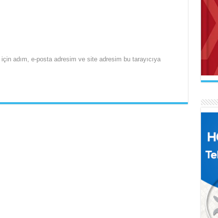
AB
için adım, e-posta adresim ve site adresim bu tarayıcıya
Mak
İL
Se
Uçu
Ne 
AR
Naa
FA
İl
El 
Gel