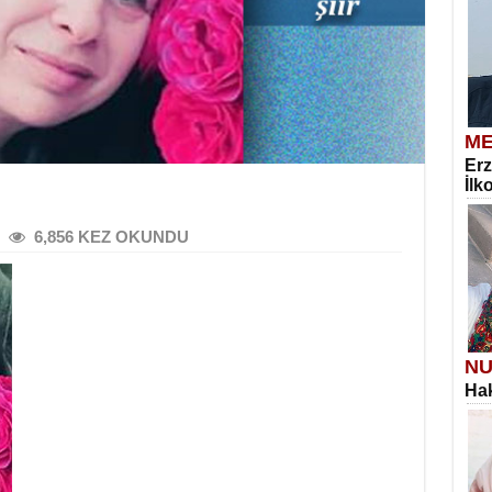
ME
Erz
İlk
6,856 KEZ OKUNDU
NU
Hak