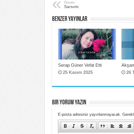
k
Öncesi
Sarsıntı
BENZER YAYINLAR
Serap Güner Vefat Etti
Akşam
25 Kasım 2025
26 
BIR YORUM YAZIN
E-posta adresiniz yayınlanmayacak.
Gerekli