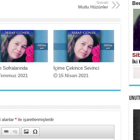
Sonraki
Ben
Mutlu Hüzünler
İS
Ekr
Si
İki
 Sofralarında
İçime Çekince Sevinci
Temmuz 2021
15 Nisan 2021
UNUT
AH
Öme
Tah
Me
 alanlar
*
ile işaretlenmişlerdir
Eski