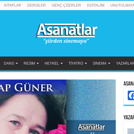
KİTAPLAR
DERGİLER
GENÇ ÇİZERLER
DİJİTAL/İM
UNUTULMAY
DANS
RESİM
HEYKEL
TİYATRO
SİNEMA
YAZARLA
Asan
YAZA