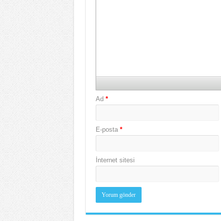
Ad
*
E-posta
*
İnternet sitesi