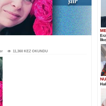
ME
Erz
İlk
er
11,360 KEZ OKUNDU
NU
Hak