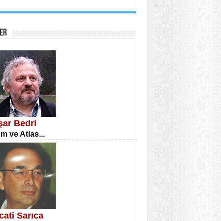
İNE CUMA
atizm Çıkmazı...
ER
TILMIŞ ÜMİT ÇETİNKAYA
enlik...
şar Bedri
m ve Atlas...
CLA DİLEK ARSLAN
etmenler Günü Mahkemesi...
cati Sarıca