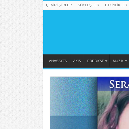
ÇEVİRİ ŞİİRLER
SÖYLEŞİLER
ETKİNLİKLER
ANASAYFA
AKIŞ
EDEBİYAT
MÜZİK