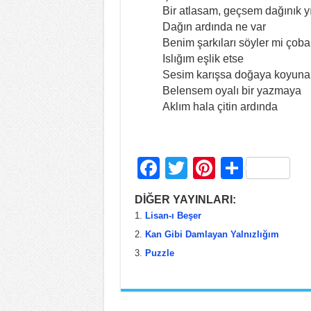
Bir atlasam, geçsem dağınık yık
Dağın ardında ne var
Benim şarkıları söyler mi çoba
Islığım eşlik etse
Sesim karışsa doğaya koyuna
Belensem oyalı bir yazmaya
Aklım hala çitin ardında
F
T
Pi
S
a
wi
nt
h
DİĞER YAYINLARI:
c
tt
er
ar
Lisan-ı Beşer
e
er
e
e
Kan Gibi Damlayan Yalnızlığım
b
st
Puzzle
o
o