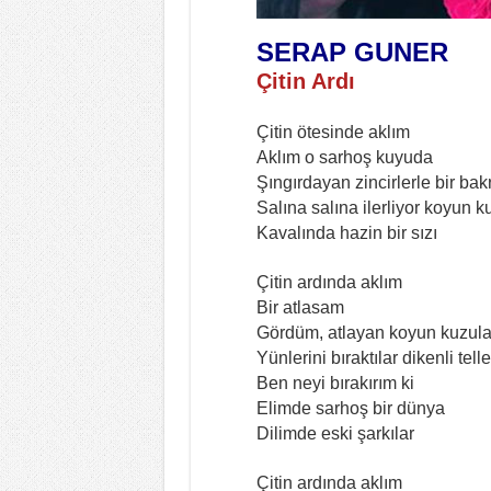
SERAP GUNER
Çitin Ardı
Çitin ötesinde aklım
Aklım o sarhoş kuyuda
Şıngırdayan zincirlerle bir bak
Salına salına ilerliyor koyun k
Kavalında hazin bir sızı
Çitin ardında aklım
Bir atlasam
Gördüm, atlayan koyun kuzula
Yünlerini bıraktılar dikenli tell
Ben neyi bırakırım ki
Elimde sarhoş bir dünya
Dilimde eski şarkılar
Çitin ardında aklım