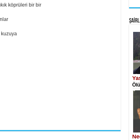
ık köprüleri bir bir
EM
Fan
nlar
ŞAİRL
 kuzuya
SA
Erk
Ya
Ölü
NE
Öğr
Ne