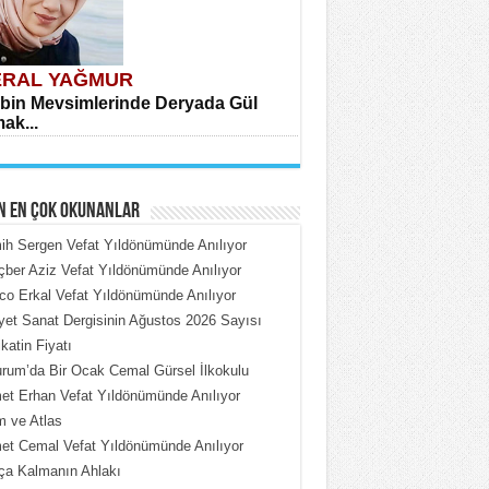
RAL YAĞMUR
bin Mevsimlerinde Deryada Gül
ak...
N EN ÇOK OKUNANLAR
h Sergen Vefat Yıldönümünde Anılıyor
ber Aziz Vefat Yıldönümünde Anılıyor
o Erkal Vefat Yıldönümünde Anılıyor
HMET ÇOBAN
iyet Sanat Dergisinin Ağustos 2026 Sayısı
rdeki Put Dışardaki Maskeler...
katin Fiyatı
rum’da Bir Ocak Cemal Gürsel İlkokulu
t Erhan Vefat Yıldönümünde Anılıyor
 ve Atlas
t Cemal Vefat Yıldönümünde Anılıyor
ça Kalmanın Ahlakı