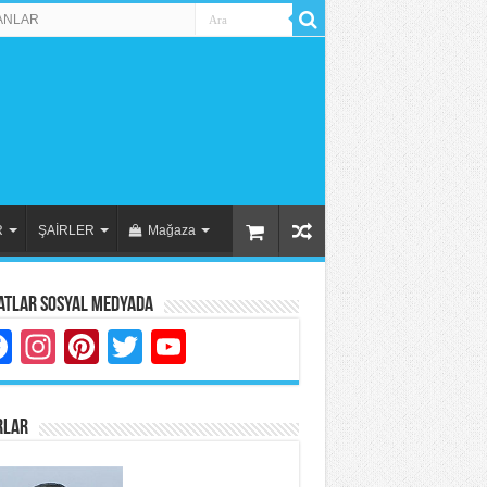
ANLAR
R
ŞAİRLER
Mağaza
atlar Sosyal Medyada
Facebook
Instagram
Pinterest
Twitter
YouTube
RLAR