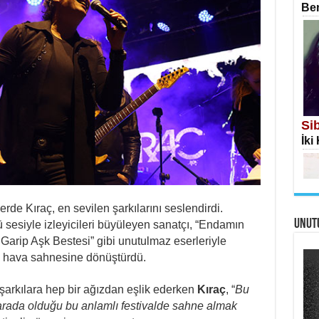
Ben
İS
Ekr
Si
İki
rde Kıraç, en sevilen şarkılarını seslendirdi.
UNUT
 sesiyle izleyicileri büyüleyen sanatçı, “Endamın
AH
 Garip Aşk Bestesi” gibi unutulmaz eserleriyle
Öme
Tah
ık hava sahnesine dönüştürdü.
Me
Eski
, şarkılara hep bir ağızdan eşlik ederken
Kıraç
, “
Bu
arada olduğu bu anlamlı festivalde sahne almak