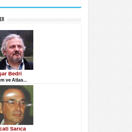
İNE CUMA
atizm Çıkmazı...
ER
TILMIŞ ÜMİT ÇETİNKAYA
enlik...
şar Bedri
m ve Atlas...
CLA DİLEK ARSLAN
etmenler Günü Mahkemesi...
cati Sarıca