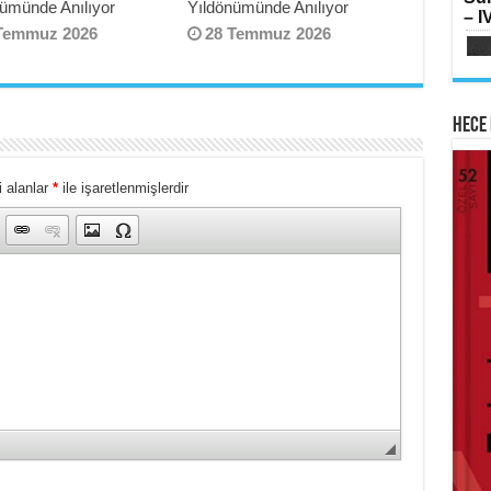
SI
nümünde Anılıyor
Yıldönümünde Anılıyor
– IV
Oru
Su
Temmuz 2026
28 Temmuz 2026
Yılk
Hece 
 alanlar
*
ile işaretlenmişlerdir
AB
HA
Mih
Lai
Fe
Ram
Ker
ME
İsti
Sİ
Ha
Çat
Haz