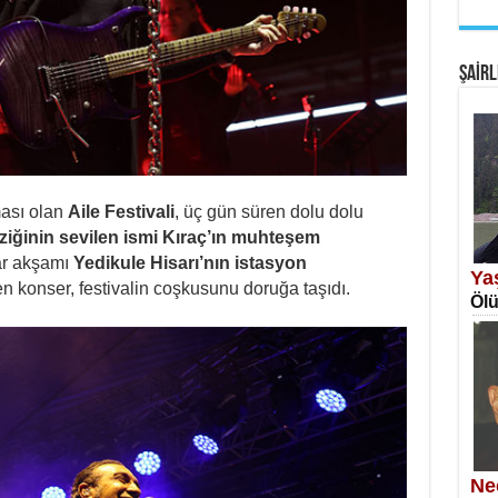
EM
Fan
ŞAİRL
ması olan
Aile Festivali
, üç gün süren dolu dolu
SA
iğinin sevilen ismi Kıraç’ın muhteşem
Erk
ar akşamı
Yedikule Hisarı’nın istasyon
Ya
 konser, festivalin coşkusunu doruğa taşıdı.
Ölü
NE
Öğr
Ne