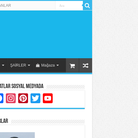
ANLAR
R
ŞAİRLER
Mağaza
atlar Sosyal Medyada
Facebook
Instagram
Pinterest
Twitter
YouTube
RLAR