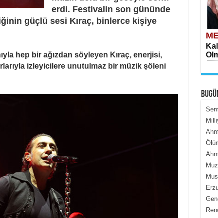
erdi. Festivalin son gününde
ğinin güçlü sesi
Kıraç
, binlerce kişiye
ME
Kal
ıyla hep bir ağızdan söyleyen Kıraç, enerjisi,
Olm
arıyla izleyicilere unutulmaz bir müzik şöleni
BUGÜ
Semi
Mill
Ahme
ME
Ölüm
İçe
Ahme
Muza
Must
Erzu
Genc
Renç