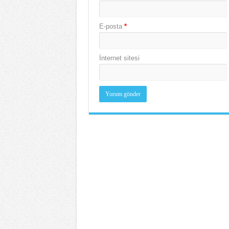
E-posta
*
İnternet sitesi