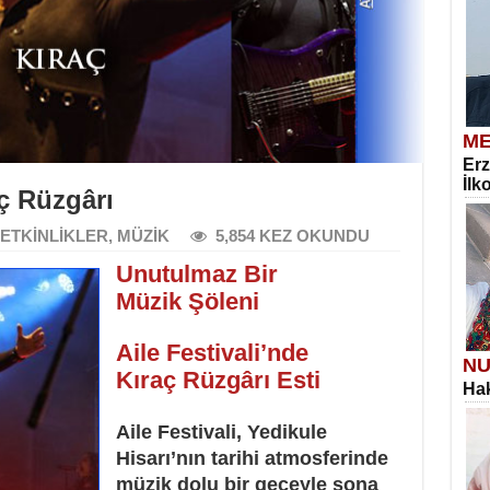
ME
Erz
İlk
aç Rüzgârı
ETKİNLİKLER
,
MÜZİK
5,854 KEZ OKUNDU
Unutulmaz Bir
Müzik Şöleni
Aile Festivali’nde
NU
Kıraç Rüzgârı Esti
Hak
Aile Festivali, Yedikule
Hisarı’nın tarihi atmosferinde
müzik dolu bir geceyle sona