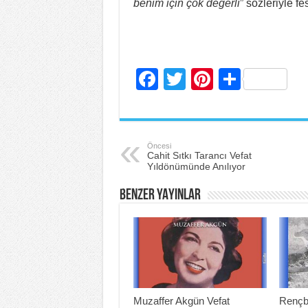
benim için çok değerli
” sözleriyle f
F
T
Pi
S
a
wi
nt
h
c
tt
er
ar
e
er
e
e
Öncesi
Cahit Sıtkı Tarancı Vefat
b
st
Yıldönümünde Anılıyor
o
BENZER YAYINLAR
o
k
Muzaffer Akgün Vefat
Rençb