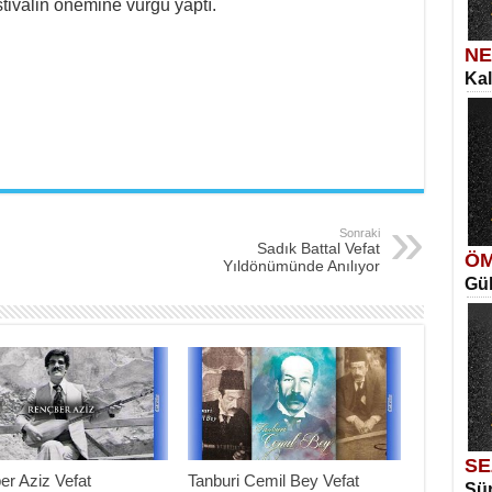
estivalin önemine vurgu yaptı.
NE
Kal
SE
İns
Ka
Aya
Sonraki
Sadık Battal Vefat
ÖM
Yıldönümünde Anılıyor
Gül
ME
Vag
Me
Elm
SE
er Aziz Vefat
Tanburi Cemil Bey Vefat
Sür