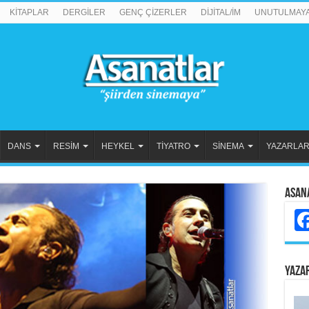
KİTAPLAR
DERGİLER
GENÇ ÇİZERLER
DİJİTAL/İM
UNUTULMAY
DANS
RESİM
HEYKEL
TİYATRO
SİNEMA
YAZARLA
Asan
YAZA