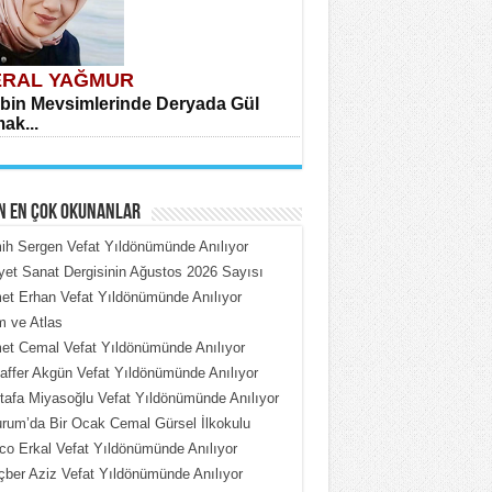
RAL YAĞMUR
bin Mevsimlerinde Deryada Gül
ak...
N EN ÇOK OKUNANLAR
h Sergen Vefat Yıldönümünde Anılıyor
iyet Sanat Dergisinin Ağustos 2026 Sayısı
t Erhan Vefat Yıldönümünde Anılıyor
HMET ÇOBAN
 ve Atlas
rdeki Put Dışardaki Maskeler...
t Cemal Vefat Yıldönümünde Anılıyor
ffer Akgün Vefat Yıldönümünde Anılıyor
afa Miyasoğlu Vefat Yıldönümünde Anılıyor
rum’da Bir Ocak Cemal Gürsel İlkokulu
o Erkal Vefat Yıldönümünde Anılıyor
ber Aziz Vefat Yıldönümünde Anılıyor