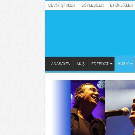
ÇEVİRİ ŞİİRLER
SÖYLEŞİLER
ETKİNLİKLER
ANASAYFA
AKIŞ
EDEBİYAT
MÜZİK