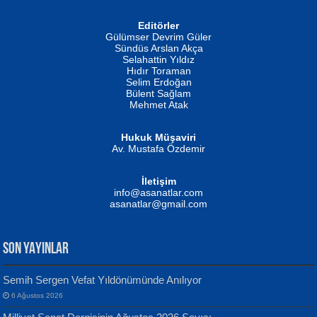
Editörler
İSMAİL OKUTAN
Gülümser Devrim Güler
Fatma Camcı
Erkeklerin Kahrolması Ne Demektir
Sündüs Arslan Akça
Evvel Zaman Tanrıçası...
Biliyor musunuz? ...
Selahattin Yıldız
Hıdır Toraman
Selim Erdoğan
Bülent Sağlam
Mehmet Atak
Hukuk Müşaviri
Av. Mustafa Özdemir
Mustafa Oral
NUHAN NEBİ ÇAM
İletişim
Yağmur Mangası...
Kaptan...
info@asanatlar.com
asanatlar@gmail.com
SON YAYINLAR
Semih Sergen Vefat Yıldönümünde Anılıyor
6 Ağustos 2026
Yılmaz Ekinci
MUSTAFA KELOĞLU