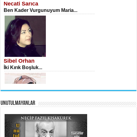
Necati Sarıca
Ben Kader Vurgunuyum Maria...
İSA KARATEPE
Ekranlar Arasında Kaybolan İnsan...
Sibel Orhan
İki Kırık Boşluk...
UNUTULMAYANLAR
AHMET URFALI
Ömer Lütfi Mete’nin “Gülce” Şiirini
Tahlil Denemesi...
Meral Yağmur
Eski Bir Şiir...