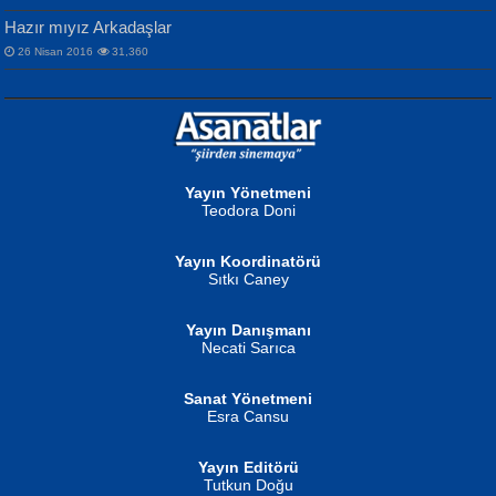
Hazır mıyız Arkadaşlar
26 Nisan 2016
31,360
NURAN KÖSE BAYDAR
Neva Selçuk
Gün Güzeli...
Ben Deniz Değilim ki...
Yayın Yönetmeni
Teodora Doni
Yayın Koordinatörü
Sıtkı Caney
Yayın Danışmanı
MUSTAFA ORAL
Ahmet Aydın
Necati Sarıca
Şiir, Siyaseti Kaldırmıyor Tanpınar...
Helin...
Sanat Yönetmeni
Esra Cansu
Yayın Editörü
Tutkun Doğu