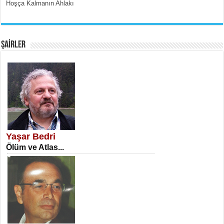
Hoşça Kalmanın Ahlakı
EMİNE CUMA
Fanatizm Çıkmazı...
ŞAİRLER
SATILMIŞ ÜMİT ÇETİNKAYA
Erkenlik...
Yaşar Bedri
Ölüm ve Atlas...
NECLA DİLEK ARSLAN
Öğretmenler Günü Mahkemesi...