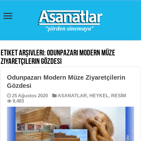
Etiket Arşivleri:
Odunpazarı Modern Müze
Ziyaretçilerin Gözdesi
Odunpazarı Modern Müze Ziyaretçilerin
Gözdesi
25 Ağustos 2020
ASANATLAR
,
HEYKEL
,
RESİM
9,483