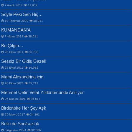
Otuz Beş Yaş Şiiri...
VAHDETTİN YİĞİTCAN
Bülent Sağlam
7 Aralık 2014
41,939
Samimiyet Nedir?...
Mescid-i Aksâ Üstüne Ay!...
Söyle Peki Sen Hiç…
19 Temmuz 2020
38,911
KUMANDAN’A
7 Mayıs 2018
38,011
Bu Çılgın…
ERDEM BAYAZIT
28 Ekim 2014
36,708
Sana, Bana, Vatanıma, Ülkemin
İPEK ACAR SERT
Selahattin Yıldız
Sessiz Bir Gidiş Gazeli
İnsanlarına Dair...
Gazze’nin Şecaati, Ümmetin İmtihanı...
İdrakimle Üşürken...
28 Eylül 2015
36,085
Mami Alexandrina için
28 Ekim 2020
35,717
Mehmet Çetin Vefat Yıldönümünde Anılıyor
25 Kasım 2024
35,617
Birdenbire Her Şey Aşk
NAZIM HİKMET RAN
MAHMUT GÜRBÜZ
Songül Özel
25 Mayıs 2017
34,361
Bir Cezaevinde, Tecritteki Adamın
İbrahim Olmak ve Bitirebilmek...
Mahzen...
Mektupları...
Belki de Son/suzluk
8 Ağustos 2024
32,606