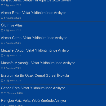
Milliyet Sanat Dergisinin Ağustos 2026 Sayısı
Geceye Söylenen...
Yarına İz Bırakmak...
5 Ağustos 2026
Ahmet Erhan Vefat Yıldönümünde Anılıyor
4 Ağustos 2026
Ölüm ve Atlas
3 Ağustos 2026
Ahmet Cemal Vefat Yıldönümünde Anılıyor
Banu Sancak
ATİLLA ÖZEN
2 Ağustos 2026
Defterimden İçeri...
Sultan Olmadan Önce Eyüp...
Muzaffer Akgün Vefat Yıldönümünde Anılıyor
2 Ağustos 2026
Mustafa Miyasoğlu Vefat Yıldönümünde Anılıyor
1 Ağustos 2026
Erzurum’da Bir Ocak Cemal Gürsel İlkokulu
1 Ağustos 2026
İsmail Aydos
EKREM KARABABA
Genco Erkal Vefat Yıldönümünde Anılıyor
İnkisar...
Yaralı Şiir...
31 Temmuz 2026
Rençber Aziz Vefat Yıldönümünde Anılıyor
31 Temmuz 2026