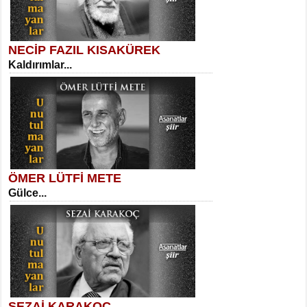
NECİP FAZIL KISAKÜREK
Kaldırımlar...
SELAHATTİN YILDIZ
İnsanın Zindanı...
Kadir Ünal
Ayağıma Dolanan Yokuş...
ÖMER LÜTFİ METE
Gülce...
MEHMET TAŞTAN
Vagon’da Bir Şairle...
Mehmet Çoban
Elmira...
SEZAİ KARAKOÇ