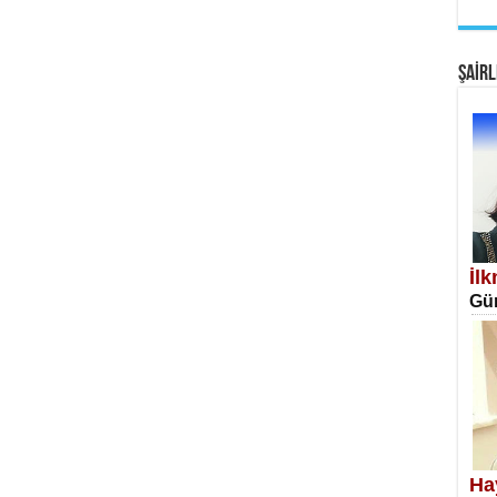
EM
Fan
ŞAİRL
SA
Erk
İl
Gün
NE
Öğr
Ha