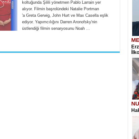
koltuğunda Şilili yönetmen Pablo Larrain yer
alıyor. Filmin başrolündeki Natalie Portman
'a Greta Gerwig, John Hurt ve Max Casella eşlik
ediyor. Yapımcılığını Darren Aronofsky'nin
üstlendiği filmin senaryosunu Noah …
ME
Erz
İlk
NU
Hak