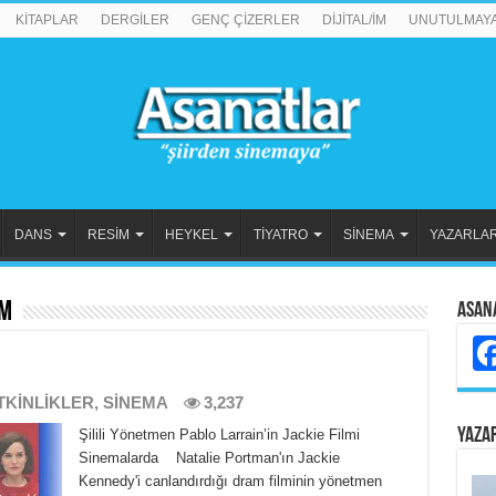
KİTAPLAR
DERGİLER
GENÇ ÇİZERLER
DİJİTAL/İM
UNUTULMAY
DANS
RESİM
HEYKEL
TİYATRO
SİNEMA
YAZARLA
im
Asan
TKİNLİKLER
,
SİNEMA
3,237
YAZA
Şilili Yönetmen Pablo Larrain’in Jackie Filmi
Sinemalarda Natalie Portman'ın Jackie
Kennedy'i canlandırdığı dram filminin yönetmen