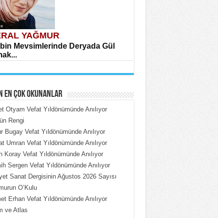
RAL YAĞMUR
bin Mevsimlerinde Deryada Gül
ak...
N EN ÇOK OKUNANLAR
et Otyam Vefat Yıldönümünde Anılıyor
ün Rengi
 Bugay Vefat Yıldönümünde Anılıyor
HMET ÇOBAN
t Umran Vefat Yıldönümünde Anılıyor
rdeki Put Dışardaki Maskeler...
n Koray Vefat Yıldönümünde Anılıyor
h Sergen Vefat Yıldönümünde Anılıyor
iyet Sanat Dergisinin Ağustos 2026 Sayısı
murun O’Kulu
t Erhan Vefat Yıldönümünde Anılıyor
 ve Atlas