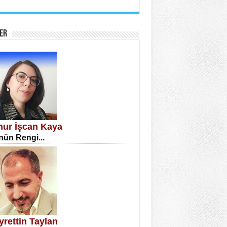
İNE CUMA
atizm Çıkmazı...
ER
TILMIŞ ÜMİT ÇETİNKAYA
enlik...
knur İşcan Kaya
ün Rengi...
CLA DİLEK ARSLAN
etmenler Günü Mahkemesi...
yrettin Taylan