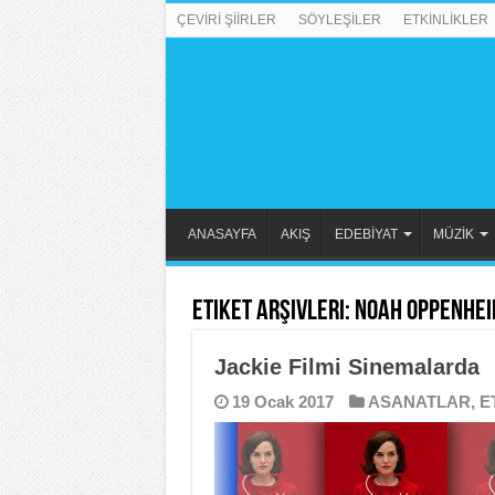
ÇEVİRİ ŞİİRLER
SÖYLEŞİLER
ETKİNLİKLER
ANASAYFA
AKIŞ
EDEBİYAT
MÜZİK
Etiket Arşivleri:
Noah Oppenhe
Jackie Filmi Sinemalarda
19 Ocak 2017
ASANATLAR
,
E