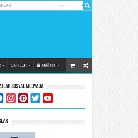
ANLAR
R
ŞAİRLER
Mağaza
atlar Sosyal Medyada
Facebook
Instagram
Pinterest
Twitter
YouTube
RLAR