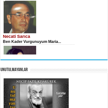
İSA KARATEPE
Ekranlar Arasında Kaybolan İnsan...
Necati Sarıca
Ben Kader Vurgunuyum Maria...
UNUTULMAYANLAR
AHMET URFALI
Ömer Lütfi Mete’nin “Gülce” Şiirini
Tahlil Denemesi...
Sibel Orhan
İki Kırık Boşluk...