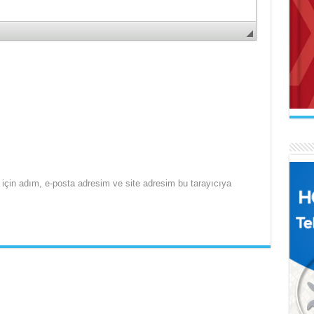
AB
Mak
İL
Se
Uçu
Ne 
için adım, e-posta adresim ve site adresim bu tarayıcıya
AR
Naa
FA
İl
El 
Gel