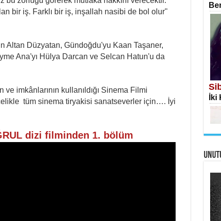
iz bu zorluğu görerek mutlaka hakkını verecektir.
Ben
n bir iş. Farklı bir iş, inşallah nasibi de bol olur"
gin Altan Düzyatan, Gündoğdu'yu Kaan Taşaner,
yme Ana'yı Hülya Darcan ve Selcan Hatun'u da
İS
Ekr
Si
n ve imkânlarının kullanıldığı Sinema Filmi
İki
celikle tüm sinema tiryakisi sanatseverler için…. İyi
RUL dizi filminden 1. bölüm
UNUT
AH
Öme
Tah
Me
Eski