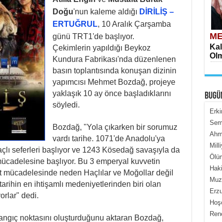
Doğu
'nun kaleme aldığı
DİRİLİŞ –
ERTUĞRUL
, 10 Aralık Çarşamba
ME
günü TRT1'de başlıyor.
Kal
Çekimlerin yapıldığı Beykoz
Olm
Kundura Fabrikası'nda düzenlenen
basın toplantısında konuşan dizinin
yapımcısı Mehmet Bozdağ, projeye
yaklaşık 10 ay önce başladıklarını
BUGÜ
söyledi.
Erki
Semi
Bozdağ, "Yola çıkarken bir sorumuz
Ahme
ME
vardı tarihe. 1071'de Anadolu'ya
Mill
İçe
açlı seferleri başlıyor ve 1243 Kösedağ savaşıyla da
Ölüm
mücadelesine başlıyor. Bu 3 emperyal kuvvetin
Haki
 mücadelesinde neden Haçlılar ve Moğollar değil
Muza
tarihin en ihtişamlı medeniyetlerinden biri olan
Erzu
rlar" dedi.
Hoş
Renç
langıç noktasını oluşturduğunu aktaran Bozdağ,