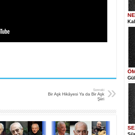
NE
Kal
SE
İns
Ka
Aya
ÖM
Gül
ME
Vag
Me
Sonraki
Elm
Bir Aşk Hikâyesi Ya da Bir Aşk
Şiiri
SE
Sür