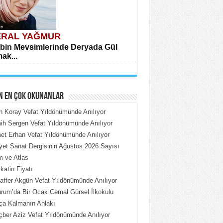
RAL YAĞMUR
bin Mevsimlerinde Deryada Gül
ak...
N EN ÇOK OKUNANLAR
n Koray Vefat Yıldönümünde Anılıyor
h Sergen Vefat Yıldönümünde Anılıyor
t Erhan Vefat Yıldönümünde Anılıyor
HMET ÇOBAN
iyet Sanat Dergisinin Ağustos 2026 Sayısı
rdeki Put Dışardaki Maskeler...
 ve Atlas
katin Fiyatı
ffer Akgün Vefat Yıldönümünde Anılıyor
rum’da Bir Ocak Cemal Gürsel İlkokulu
ça Kalmanın Ahlakı
ber Aziz Vefat Yıldönümünde Anılıyor