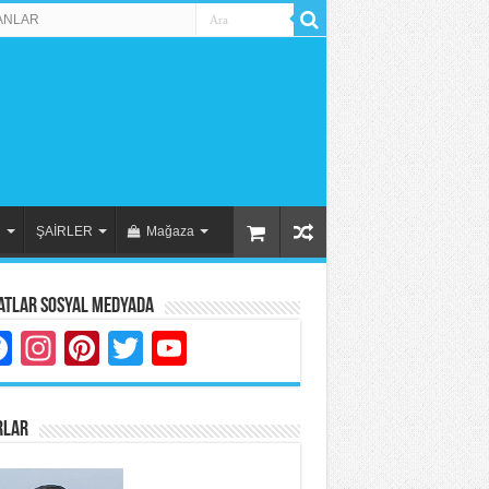
ANLAR
R
ŞAİRLER
Mağaza
atlar Sosyal Medyada
Facebook
Instagram
Pinterest
Twitter
YouTube
RLAR