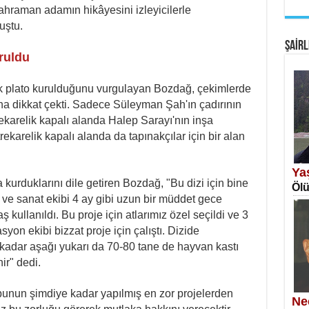
 kahraman adamın hikâyesini izleyicilerle
EM
uştu.
Fan
ŞAİRL
ruldu
lik plato kurulduğunu vurgulayan Bozdağ, çekimlerde
ına dikkat çekti. Sadece Süleyman Şah'ın çadırının
karelik kapalı alanda Halep Sarayı'nın inşa
ekarelik kapalı alanda da tapınakçılar için bir alan
SA
Erk
Ya
a kurduklarını dile getiren Bozdağ, "Bu dizi için bine
Ölü
r ve sanat ekibi 4 ay gibi uzun bir müddet gece
 kullanıldı. Bu proje için atlarımız özel seçildi ve 3
yon ekibi bizzat proje için çalıştı. Dizide
kadar aşağı yukarı da 70-80 tane de hayvan kastı
nir" dedi.
NE
Öğr
unun şimdiye kadar yapılmış en zor projelerden
Ne