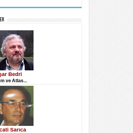
İNE CUMA
atizm Çıkmazı...
ER
TILMIŞ ÜMİT ÇETİNKAYA
enlik...
şar Bedri
m ve Atlas...
CLA DİLEK ARSLAN
etmenler Günü Mahkemesi...
cati Sarıca