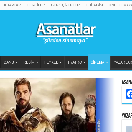
KİTAPLAR
DERGİLER
GENÇ ÇİZERLER
DİJİTAL/İM
UNUTULMAY
DANS
RESİM
HEYKEL
TİYATRO
SİNEMA
YAZARLA
Asan
YAZA