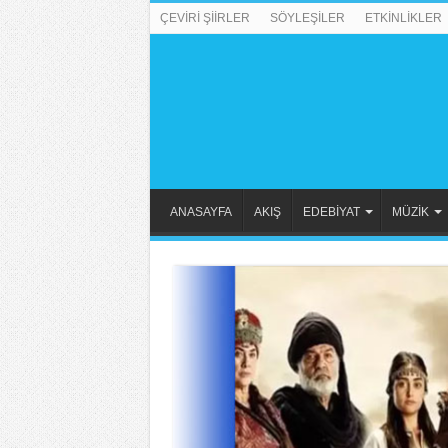
ÇEVİRİ ŞİİRLER
SÖYLEŞİLER
ETKİNLİKLER
ANASAYFA
AKIŞ
EDEBİYAT
MÜZİK