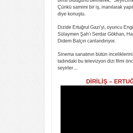
birisi olduğunu belirterek, "Seyircim
Çünkü samimi bir iş, inanılarak yapıla
diye konuştu.
Dizide Ertuğrul Gazi'yi, oyuncu En
Sülaymen Şah'ı Serdar Gökhan, Ha
Didem Balçın canlandırıyor.
Sinema sanatının bütün inceliklerini
tadındaki bu televizyon dizi filmi ön
seyirler…
DİRİLİŞ – ERTUĞ