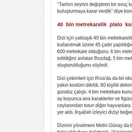
"Tarihin seyrini değiştiren bir avuç
buluşturmaya karar verdik" diye kon
40 bin metrekarelik plato ku
Dizi için yaklaşık 40 bin metrekare
kullanılmak üzere 45 çadır yapıldığ
600 metrekare olduğunu, 6 bin metre
edildiğini anlatan Bozdağ, 5 bin metr
oluşturulduğunu söyledi.
Dizi çekimleri için Riva'da da bir ob
yakın kostüm dikildi, 60 kişilik deko
gündüz çalıştı. 4 bin metrekare kumaş
ay boyunca ana karakterler ve figüras
ceylanından tutun diğer hayvanlara 
yer aldı. İnşallah izleyici diziyi beğe
Dizinin yönetmeni Metin Günay da b