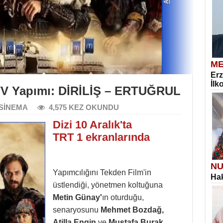
ME
Erz
İlk
TV Yapımı: DİRİLİŞ – ERTUĞRUL
SİNEMA
4,575 KEZ OKUNDU
Dizi 10 Aralık'ta
TRT 1 ekranlarında
NU
Yapımcılığını Tekden Film'in
Hak
üstlendiği, yönetmen koltuğuna
Metin Günay'
ın oturduğu,
senaryosunu
Mehmet Bozdağ,
Atilla Engin
ve
Mustafa Burak