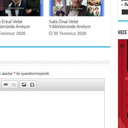
SI
– IV
Oru
Su
Yılk
 Erkal Vefat
Safa Önal Vefat
nümünde Anılıyor
Yıldönümünde Anılıyor
Hece 
Temmuz 2026
30 Temmuz 2026
AB
HA
Mih
Lai
Fe
Ram
Ker
i alanlar
*
ile işaretlenmişlerdir
ME
İsti
Sİ
Ha
Çat
Haz