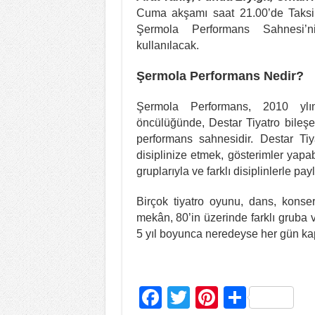
Cuma akşamı saat 21.00’de Taksim
Şermola Performans Sahnesi’n
kullanılacak.
Şermola Performans Nedir?
Şermola Performans, 2010 ylı
öncülüğünde, Destar Tiyatro bileşen
performans sahnesidir. Destar Tiy
disiplinize etmek, gösterimler yapab
gruplarıyla ve farklı disiplinlerle p
Birçok tiyatro oyunu, dans, konser
mekân, 80’in üzerinde farklı gruba v
5 yıl boyunca neredeyse her gün kapı
F
T
Pi
S