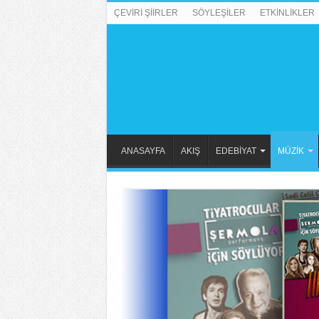
ÇEVİRİ ŞİİRLER
SÖYLEŞİLER
ETKİNLİKLER
ANASAYFA
AKIŞ
EDEBİYAT
MÜZİK