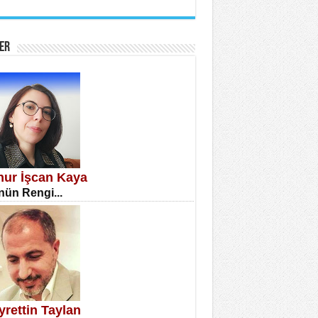
İNE CUMA
atizm Çıkmazı...
ER
TILMIŞ ÜMİT ÇETİNKAYA
enlik...
knur İşcan Kaya
ün Rengi...
CLA DİLEK ARSLAN
etmenler Günü Mahkemesi...
yrettin Taylan