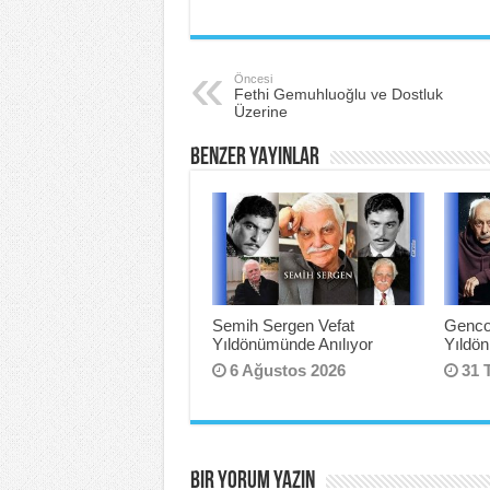
a
wi
nt
h
c
tt
er
ar
e
er
e
e
Öncesi
Fethi Gemuhluoğlu ve Dostluk
b
st
Üzerine
o
BENZER YAYINLAR
o
k
Semih Sergen Vefat
Genco
Yıldönümünde Anılıyor
Yıldö
6 Ağustos 2026
31 
BIR YORUM YAZIN