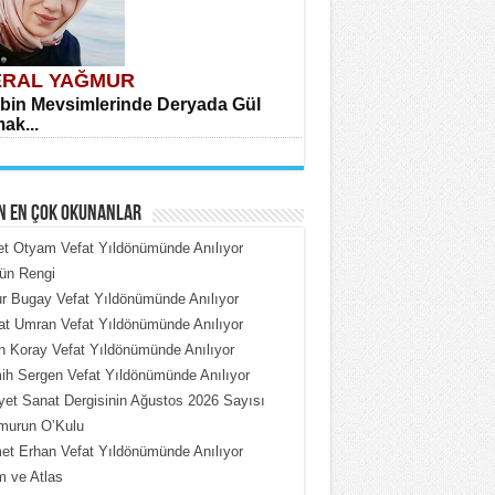
RAL YAĞMUR
bin Mevsimlerinde Deryada Gül
ak...
N EN ÇOK OKUNANLAR
et Otyam Vefat Yıldönümünde Anılıyor
ün Rengi
 Bugay Vefat Yıldönümünde Anılıyor
HMET ÇOBAN
t Umran Vefat Yıldönümünde Anılıyor
rdeki Put Dışardaki Maskeler...
n Koray Vefat Yıldönümünde Anılıyor
h Sergen Vefat Yıldönümünde Anılıyor
iyet Sanat Dergisinin Ağustos 2026 Sayısı
murun O’Kulu
t Erhan Vefat Yıldönümünde Anılıyor
 ve Atlas