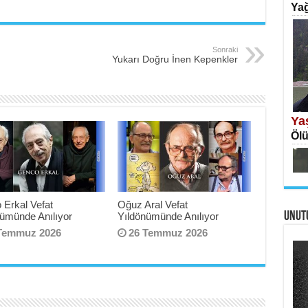
Yağ
Sonraki
Yukarı Doğru İnen Kepenkler
İS
Ekr
Ya
Ölü
 Erkal Vefat
Oğuz Aral Vefat
UNUT
nümünde Anılıyor
Yıldönümünde Anılıyor
AH
Öme
Temmuz 2026
26 Temmuz 2026
Tah
Ne
Ben