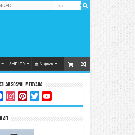
ANLAR
ŞAİRLER
Mağaza
atlar Sosyal Medyada
Facebook
Instagram
Pinterest
Twitter
YouTube
RLAR