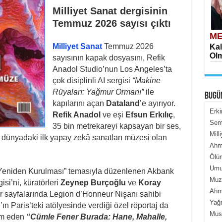
Milliyet Sanat dergisinin
Temmuz 2026 sayısı çıktı
ME
Milliyet Sanat
Temmuz 2026
Kal
Olm
sayısının kapak dosyasını, Refik
Anadol Studio’nun Los Angeles’ta
çok disiplinli AI sergisi
“Makine
Rüyaları: Yağmur Ormanı”
ile
BUGÜ
kapılarını açan
Dataland
’e ayırıyor.
Erki
Refik Anadol
ve eşi
Efsun Erkılıç
,
Semi
35 bin metrekareyi kapsayan bir ses,
Mill
ME
le dünyadaki ilk yapay zekâ sanatları müzesi olan
Ahme
İçe
Ölüm
Umur
Yeniden Kurulması” temasıyla düzenlenen Akbank
Muza
si’ni, küratörleri
Zeynep Burçoğlu
ve
Koray
Ahme
tlar sayfalarında Legion d’Honneur Nişanı sahibi
Yağ
ın Paris’teki atölyesinde verdiği özel röportaj da
Must
am eden
“Cümle Fener Burada: Hane, Mahalle,