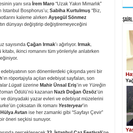
sinin yanı sıra
İrem Maro
“Uzak Yakın Mimarlık”
EM
n Istanbul Bosphorus’u;
Sabiha Kurtulmuş
“Biz,
Fan
otlarını kaleme alırken
Ayşegül Sönmez
ŞAİRL
ın dünyayı değiştirip değiştiremeyeceğini
uz sayısında
Çağan Irmak
’ı ağırlıyor.
Irmak
,
 kitabı, ikinci romanını tüm yönleriyle anlatırken
eğiniyor.
SA
Erk
 edebiyatının son dönemlerdeki çıkışında yeni bir
Ha
h
’ın röportajıyla açılan edebiyat sayfaları, son
Yağ
lar Lügati
üzerine
Mahir Ünsal Eriş
’in ve
Yüreğin
Roman Ödülü’nü kazanan
Nazlı Doğan Özsöz
’ün
e ve dünyadaki yazar evleri ve edebiyat müzelerini
Burke’ün çoksatan ilk romanı
Yesteryear
’in
a
Hülya Avtan
ise her zamanki gibi “Sayfayı Çevir”
NE
ir öneri seçkisi sunuyor.
Öğr
Ya
rasında gerçekleşecek
33. İstanbul Caz Festivali
’ne