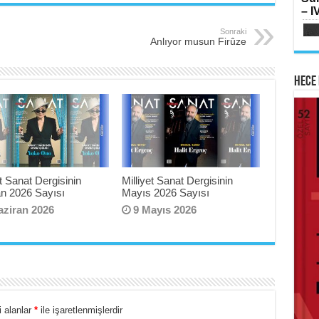
SI
– IV
Oru
Me
Sonraki
Elm
Anlıyor musun Firûze
Hece 
AB
HA
Mih
Lai
Su
Ram
Yılk
et Sanat Dergisinin
Milliyet Sanat Dergisinin
an 2026 Sayısı
Mayıs 2026 Sayısı
aziran 2026
9 Mayıs 2026
ME
İsti
Sİ
Fe
Çat
Ker
 alanlar
*
ile işaretlenmişlerdir