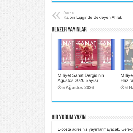
c
tt
er
ar
e
er
e
e
Öncesi
Kalbin Eşiğinde Bekleyen Ahlâk
b
st
BENZER YAYINLAR
o
o
k
Milliyet Sanat Dergisinin
Milliy
Ağustos 2026 Sayısı
Hazir
5 Ağustos 2026
6 H
BIR YORUM YAZIN
E-posta adresiniz yayınlanmayacak.
Gerekli