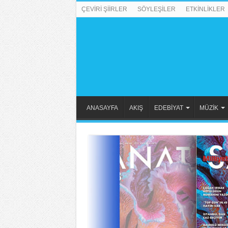
ÇEVİRİ ŞİİRLER
SÖYLEŞİLER
ETKİNLİKLER
ANASAYFA
AKIŞ
EDEBİYAT
MÜZİK