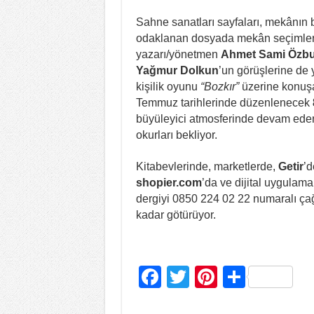
Sahne sanatları sayfaları, mekânın b
odaklanan dosyada mekân seçimlerin
yazarı/yönetmen
Ahmet Sami Özb
Yağmur Dolkun
’un görüşlerine de y
kişilik oyunu
“Bozkır”
üzerine konu
Temmuz tarihlerinde düzenlenecek
büyüleyici atmosferinde devam ed
okurları bekliyor.
Kitabevlerinde, marketlerde,
Getir
’d
shopier.com
’da ve dijital uygulam
dergiyi 0850 224 02 22 numaralı çağ
kadar götürüyor.
F
T
Pi
S
a
wi
nt
h