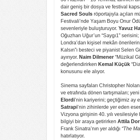
dair geniş bir dosya ve festival kap
Sacred Souls
röportajıyla açılan mü
Festivali’nde Yaşam Boyu Onur Öd
sevenleriyle buluşturuyor.
Yavuz H
Oğuzhan Uğur’un “Saygı1” serisini;
Londra’dan kişisel mekân önerilerin
Kalsın”ı besteci ve piyanist Selen G
ayırıyor.
Naim Dilmener
“Müzikal G
değerlendirirken
Kemal Küçük
“Dia
konusunu ele alıyor.
Sinema sayfaları Christopher Nolan’
ve etrafında dönen tartışmaları; yen
Elordi
’nin kariyerini; geçtiğimiz ay
Satrapi
’nin zihinlerde yer eden ese
Vizyona girişinin 40. yılı vesilesiyl
bilgiyi bir araya getirirken
Attila Do
Frank Sinatra’nın yer aldığı
“The Ma
hatırlatıyor.