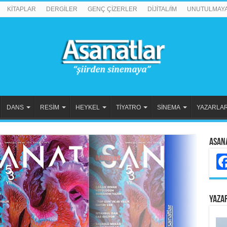
KİTAPLAR
DERGİLER
GENÇ ÇİZERLER
DİJİTAL/İM
UNUTULMAY
DANS
RESİM
HEYKEL
TİYATRO
SİNEMA
YAZARLA
Asan
YAZA