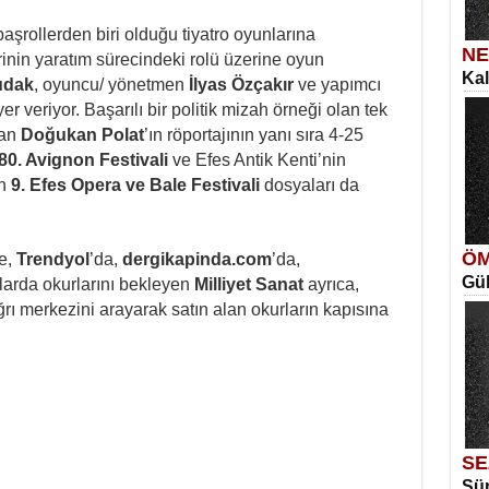
aşrollerden biri olduğu tiyatro oyunlarına
NE
in yaratım sürecindeki rolü üzerine oyun
Kal
SE
udak
, oyuncu/ yönetmen
İlyas Özçakır
ve yapımcı
İns
er veriyor. Başarılı bir politik mizah örneği olan tek
Me
şan
Doğukan Polat
’ın röportajının yanı sıra 4-25
Eski
80. Avignon Festivali
ve Efes Antik Kenti’nin
en
9. Efes Opera ve Bale Festivali
dosyaları da
ÖM
e,
Trendyol
’da,
dergikapinda.com
’da,
Gül
ME
alarda okurlarını bekleyen
Milliyet Sanat
ayrıca,
Vag
rı merkezini arayarak satın alan okurların kapısına
Ka
Aya
SE
Sür