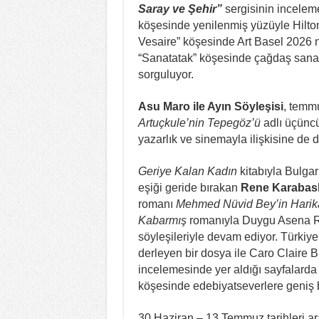
Saray ve Şehir”
sergisinin inceleme
köşesinde yenilenmiş yüzüyle Hilto
Vesaire” köşesinde Art Basel 2026 n
“Sanatatak” köşesinde çağdaş sanat
sorguluyor.
Asu Maro
ile Ayın Söyleşisi
, temm
Artuçkule’nin Tepegöz’ü
adlı üçüncü
yazarlık ve sinemayla ilişkisine de d
Geriye Kalan Kadın
kitabıyla Bulgar
eşiği geride bırakan
Rene Karabas
romanı
Mehmed Nüvid Bey’in Harika
Kabarmış
romanıyla Duygu Asena 
söyleşileriyle devam ediyor. Türkiy
derleyen bir dosya ile Caro Claire 
incelemesinde yer aldığı sayfalard
köşesinde edebiyatseverlere geniş b
30 Haziran – 13 Temmuz tarihleri a