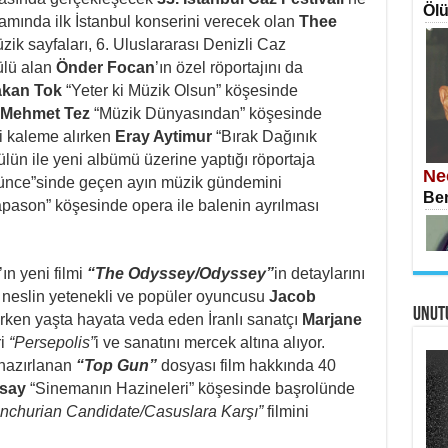
Ölü
samında ilk İstanbul konserini verecek olan
Thee
zik sayfaları, 6. Uluslararası Denizli Caz
ülü alan
Önder Focan
’ın özel röportajını da
akan Tok
“Yeter ki Müzik Olsun” köşesinde
Mehmet Tez
“Müzik Dünyasından” köşesinde
İS
i kaleme alırken
Eray Aytimur
“Bırak Dağınık
Ekr
ülün ile yeni albümü üzerine yaptığı röportaja
Ne
ünce”sinde geçen ayın müzik gündemini
Ben
pason” köşesinde opera ile balenin ayrılması
ın yeni filmi
“The Odyssey/Odyssey”
in detaylarını
i neslin yetenekli ve popüler oyuncusu
Jacob
UNUT
AH
 erken yaşta hayata veda eden İranlı sanatçı
Marjane
Öme
ri
“Persepolis”
i ve sanatını mercek altına alıyor.
Tah
Si
e hazırlanan
“Top Gun”
dosyası film hakkında 40
İki
rsay
“Sinemanın Hazineleri” köşesinde başrolünde
nchurian Candidate/Casuslara Karşı”
filmini