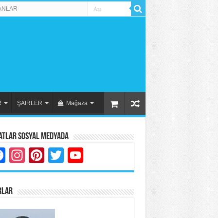
ANLAR
R
ŞAİRLER
Mağaza
atlar Sosyal Medyada
Facebook
Instagram
Pinterest
Twitter
YouTube
RLAR