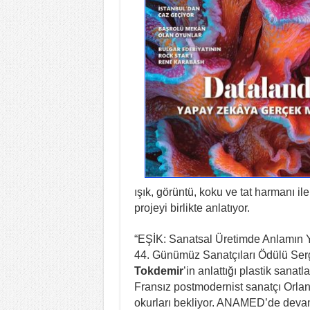
ışık, görüntü, koku ve tat harmanı i
projeyi birlikte anlatıyor.
“EŞİK: Sanatsal Üretimde Anlamın 
44. Günümüz Sanatçıları Ödülü Sergi
Tokdemir
’in anlattığı plastik sana
Fransız postmodernist sanatçı Orlan’
okurları bekliyor. ANAMED’de dev