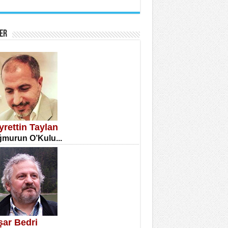
İNE CUMA
atizm Çıkmazı...
ER
TILMIŞ ÜMİT ÇETİNKAYA
enlik...
yrettin Taylan
murun O’Kulu...
CLA DİLEK ARSLAN
etmenler Günü Mahkemesi...
şar Bedri