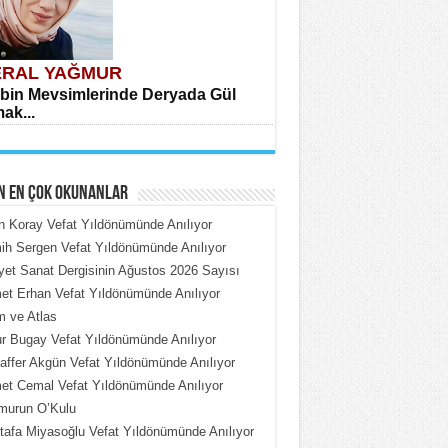
RAL YAĞMUR
bin Mevsimlerinde Deryada Gül
ak...
N EN ÇOK OKUNANLAR
n Koray Vefat Yıldönümünde Anılıyor
h Sergen Vefat Yıldönümünde Anılıyor
iyet Sanat Dergisinin Ağustos 2026 Sayısı
HMET ÇOBAN
t Erhan Vefat Yıldönümünde Anılıyor
rdeki Put Dışardaki Maskeler...
 ve Atlas
 Bugay Vefat Yıldönümünde Anılıyor
ffer Akgün Vefat Yıldönümünde Anılıyor
t Cemal Vefat Yıldönümünde Anılıyor
murun O’Kulu
afa Miyasoğlu Vefat Yıldönümünde Anılıyor