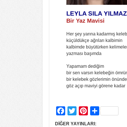
LEYLA SILA YILMAZ
Bir Yaz Mavisi
Her şey yarına kadarmış kele
küçüldükçe ağrıları kalbimin
kalbimde büyütürken kelimeler
yazması başımda
Yapamam dediğim
bir sen varsın kelebeğin ömrü
bir kelebek gözlerimin önünde
göz açıp maviyi görene kadar
F
T
Pi
S
a
wi
nt
h
DİĞER YAYINLARI: