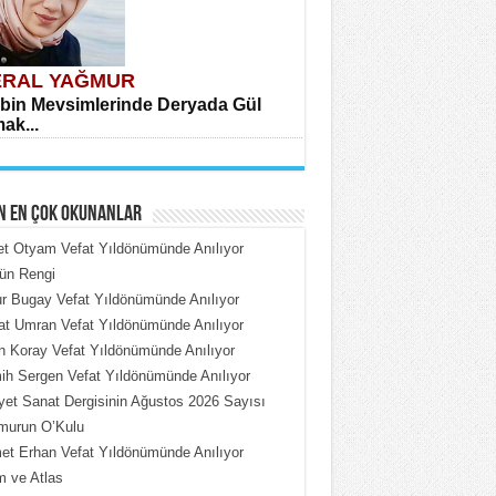
RAL YAĞMUR
bin Mevsimlerinde Deryada Gül
ak...
N EN ÇOK OKUNANLAR
et Otyam Vefat Yıldönümünde Anılıyor
ün Rengi
 Bugay Vefat Yıldönümünde Anılıyor
HMET ÇOBAN
t Umran Vefat Yıldönümünde Anılıyor
rdeki Put Dışardaki Maskeler...
n Koray Vefat Yıldönümünde Anılıyor
h Sergen Vefat Yıldönümünde Anılıyor
iyet Sanat Dergisinin Ağustos 2026 Sayısı
murun O’Kulu
t Erhan Vefat Yıldönümünde Anılıyor
 ve Atlas