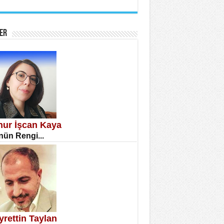
İNE CUMA
atizm Çıkmazı...
ER
TILMIŞ ÜMİT ÇETİNKAYA
enlik...
knur İşcan Kaya
ün Rengi...
CLA DİLEK ARSLAN
etmenler Günü Mahkemesi...
yrettin Taylan