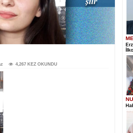
ME
Erz
İlk
az
4,267 KEZ OKUNDU
NU
Hak