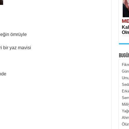
ME
Kal
Olm
beğin ömrüyle
i bir yaz mavisi
BUGÜ
Fikr
Gün
nde
Umur
ME
Seda
İçe
Erki
Semi
Mill
Yağ
Ahme
Ölüm