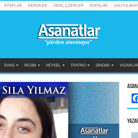
KİTAPLAR
DERGİLER
GENÇ ÇİZERLER
DİJİTAL/İM
UNUTULMAY
DANS
RESİM
HEYKEL
TİYATRO
SİNEMA
YAZARLA
Asan
YAZA