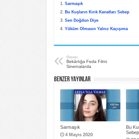
c
tt
er
ar
Sarmaşık
e
er
e
e
Bu Kuşların Kırık Kanatları Sebep
b
st
Sen Doğdun Diye
Yüküm Olmasın Yalnız Kaçışıma
o
o
k
Öncesi
Bekârlığa Feda Filmi
Sinemalarda
BENZER YAYINLAR
Sarmaşık
Bu Kuş
Sebe
4 Mayıs 2020