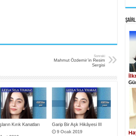
EM
Fan
ŞAİRL
Sonraki
Mahmut Özdemir’in Resim
SA
Sergisi
Erk
İl
Gün
NE
ların Kırık Kanatları
Garip Bir Aşk Hikâyesi III
Öğr
p
9 Ocak 2019
Ha