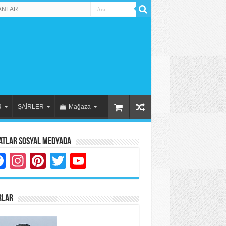
ANLAR
R
ŞAİRLER
Mağaza
atlar Sosyal Medyada
Facebook
Instagram
Pinterest
Twitter
YouTube
RLAR