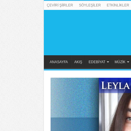
ÇEVİRİ ŞİİRLER
SÖYLEŞİLER
ETKİNLİKLER
ANASAYFA
AKIŞ
EDEBİYAT
MÜZİK