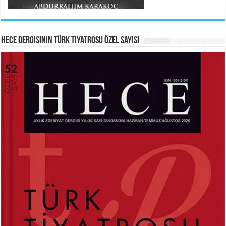
Ayağıma Dolanan Yokuş...
Hece Dergisinin Türk Tiyatrosu Özel Sayısı
ABDURRAHİM KARAKOÇ
HAYRETTİN TAYLAN
Mihriban...
Laikliğin Ontolojik Sınırları ve
Mehmet Çoban
Ramazan’ın Sosyolojik Gerçekliği...
Elmira...
MEHMED AKİF ERSOY
İstiklal Marşı...
SİBEL ORHAN
Suavi Kemal Yazgıç
Çatal İğne Kimde?...
Yılkılar...