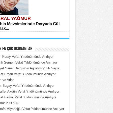
RAL YAĞMUR
bin Mevsimlerinde Deryada Gül
ak...
N EN ÇOK OKUNANLAR
n Koray Vefat Yıldönümünde Anılıyor
h Sergen Vefat Yıldönümünde Anılıyor
iyet Sanat Dergisinin Ağustos 2026 Sayısı
HMET ÇOBAN
t Erhan Vefat Yıldönümünde Anılıyor
rdeki Put Dışardaki Maskeler...
 ve Atlas
 Bugay Vefat Yıldönümünde Anılıyor
ffer Akgün Vefat Yıldönümünde Anılıyor
t Cemal Vefat Yıldönümünde Anılıyor
murun O’Kulu
afa Miyasoğlu Vefat Yıldönümünde Anılıyor