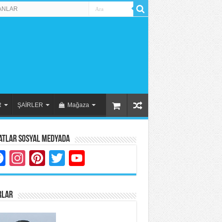
ANLAR
R
ŞAİRLER
Mağaza
atlar Sosyal Medyada
Facebook
Instagram
Pinterest
Twitter
YouTube
RLAR