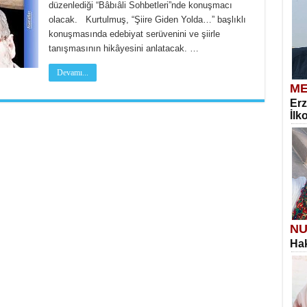
düzenlediği “Bâbıâli Sohbetleri”nde konuşmacı
olacak. Kurtulmuş, “Şiire Giden Yolda…” başlıklı
konuşmasında edebiyat serüvenini ve şiirle
tanışmasının hikâyesini anlatacak. …
Devamı...
ME
Erz
İlk
NU
Hak