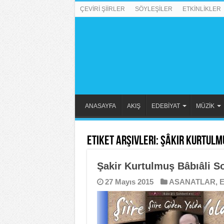
ÇEVİRİ ŞİİRLER
SÖYLEŞİLER
ETKİNLİKLER
ANASAYFA
AKIŞ
EDEBİYAT
MÜZİK
Etiket Arşivleri:
Şâkir Kurtulm
Şakir Kurtulmuş Bâbıâli S
27 Mayıs 2015
ASANATLAR
,
E