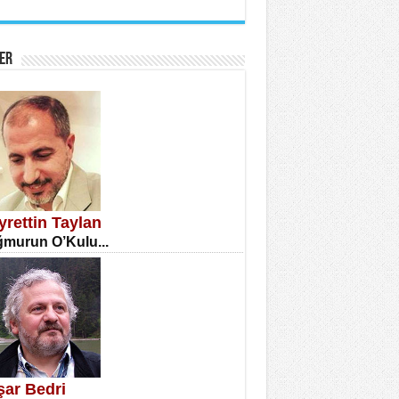
İNE CUMA
atizm Çıkmazı...
ER
TILMIŞ ÜMİT ÇETİNKAYA
enlik...
yrettin Taylan
murun O’Kulu...
CLA DİLEK ARSLAN
etmenler Günü Mahkemesi...
şar Bedri