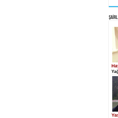
EM
Fan
ŞAİRL
SA
Erk
Ha
Yağ
NE
Öğr
Ya