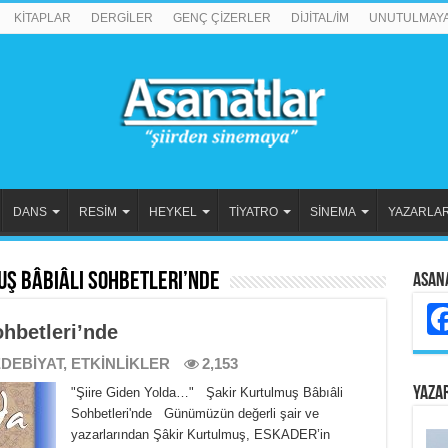
KİTAPLAR
DERGİLER
GENÇ ÇİZERLER
DİJİTAL/İM
UNUTULMAY
DANS
RESİM
HEYKEL
TİYATRO
SİNEMA
YAZARLA
uş Bâbıâli Sohbetleri’nde
Asan
ohbetleri’nde
DEBİYAT
,
ETKİNLİKLER
2,153
YAZA
"Şiire Giden Yolda…" Şakir Kurtulmuş Bâbıâli
Sohbetleri'nde Günümüzün değerli şair ve
yazarlarından Şâkir Kurtulmuş, ESKADER’in