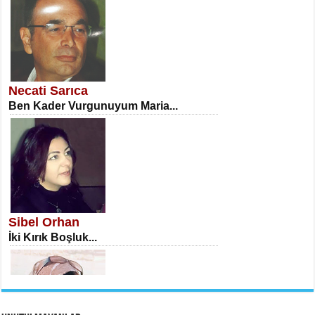
NECLA DİLEK ARSLAN
Öğretmenler Günü Mahkemesi...
Necati Sarıca
Ben Kader Vurgunuyum Maria...
İSA KARATEPE
Ekranlar Arasında Kaybolan İnsan...
Sibel Orhan
İki Kırık Boşluk...