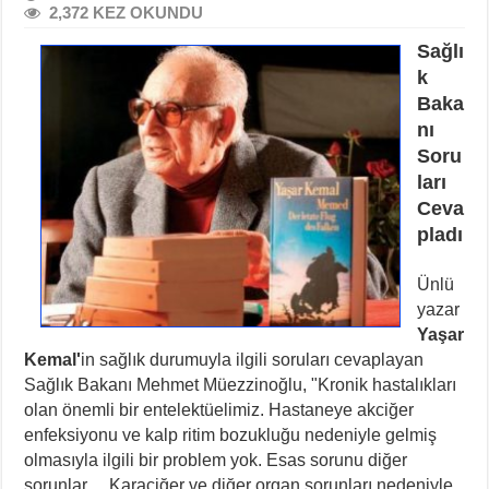
2,372 KEZ OKUNDU
Sağlı
k
Baka
nı
Soru
ları
Ceva
pladı
Ünlü
yazar
Yaşar
Kemal'
in sağlık durumuyla ilgili soruları cevaplayan
Sağlık Bakanı Mehmet Müezzinoğlu, "Kronik hastalıkları
olan önemli bir entelektüelimiz. Hastaneye akciğer
enfeksiyonu ve kalp ritim bozukluğu nedeniyle gelmiş
olmasıyla ilgili bir problem yok. Esas sorunu diğer
sorunlar… Karaciğer ve diğer organ sorunları nedeniyle