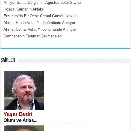
Milliyet Sanat Dergisinin Ağustos 2026 Sayısı
Hoşça Kalmanın Ahlakı
Erzurum’da Bir Ocak Cemal Gürsel İlkokulu
Ahmet Erhan Vefat Yıldönümünde Anılıyor
Ahmet Cemal Vefat Yıldönümünde Anılıyor
Demhanenin Tarumar Çekmeceleri
EMİNE CUMA
Fanatizm Çıkmazı...
ŞAİRLER
SATILMIŞ ÜMİT ÇETİNKAYA
Erkenlik...
Yaşar Bedri
Ölüm ve Atlas...