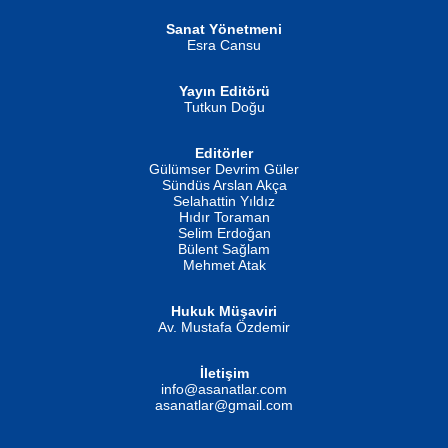
Helin...
Sanat Yönetmeni
Esra Cansu
Yayın Editörü
Tutkun Doğu
Editörler
İSMAİL OKUTAN
Gülümser Devrim Güler
Fatma Camcı
Erkeklerin Kahrolması Ne Demektir
Sündüs Arslan Akça
Evvel Zaman Tanrıçası...
Biliyor musunuz? ...
Selahattin Yıldız
Hıdır Toraman
Selim Erdoğan
Bülent Sağlam
Mehmet Atak
Hukuk Müşaviri
Av. Mustafa Özdemir
Mustafa Oral
NUHAN NEBİ ÇAM
İletişim
Yağmur Mangası...
Kaptan...
info@asanatlar.com
asanatlar@gmail.com