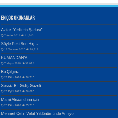
EN ÇOK OKUNANLAR
CAHİT SITKI TARANCI
Azize “Yerlilerin Şarkısı”
Otuz Beş Yaş Şiiri...
VAHDETTİN YİĞİTCAN
Bülent Sağlam
7 Aralık 2014
41,940
Samimiyet Nedir?...
Mescid-i Aksâ Üstüne Ay!...
Söyle Peki Sen Hiç…
19 Temmuz 2020
38,913
KUMANDAN’A
7 Mayıs 2018
38,012
Bu Çılgın…
ERDEM BAYAZIT
28 Ekim 2014
36,710
Sana, Bana, Vatanıma, Ülkemin
İPEK ACAR SERT
Selahattin Yıldız
Sessiz Bir Gidiş Gazeli
İnsanlarına Dair...
Gazze’nin Şecaati, Ümmetin İmtihanı...
İdrakimle Üşürken...
28 Eylül 2015
36,086
Mami Alexandrina için
28 Ekim 2020
35,718
Mehmet Çetin Vefat Yıldönümünde Anılıyor