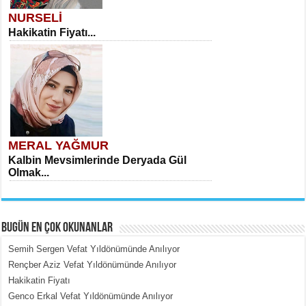
NURSELİ
Hakikatin Fiyatı...
MERAL YAĞMUR
Kalbin Mevsimlerinde Deryada Gül
Olmak...
BUGÜN EN ÇOK OKUNANLAR
Semih Sergen Vefat Yıldönümünde Anılıyor
Rençber Aziz Vefat Yıldönümünde Anılıyor
Hakikatin Fiyatı
MEHMET ÇOBAN
Genco Erkal Vefat Yıldönümünde Anılıyor
İçerdeki Put Dışardaki Maskeler...