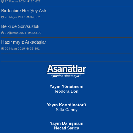
25 Kasım 2024
35,622
Birdenbire Her Şey Aşk
NAZIM HİKMET RAN
MAHMUT GÜRBÜZ
Songül Özel
25 Mayıs 2017
34,362
Bir Cezaevinde, Tecritteki Adamın
İbrahim Olmak ve Bitirebilmek...
Mahzen...
Mektupları...
Belki de Son/suzluk
8 Ağustos 2024
32,609
Hazır mıyız Arkadaşlar
26 Nisan 2016
31,361
NURAN KÖSE BAYDAR
Neva Selçuk
Gün Güzeli...
Ben Deniz Değilim ki...
Yayın Yönetmeni
Teodora Doni
Yayın Koordinatörü
Sıtkı Caney
Yayın Danışmanı
MUSTAFA ORAL
Ahmet Aydın
Necati Sarıca
Şiir, Siyaseti Kaldırmıyor Tanpınar...