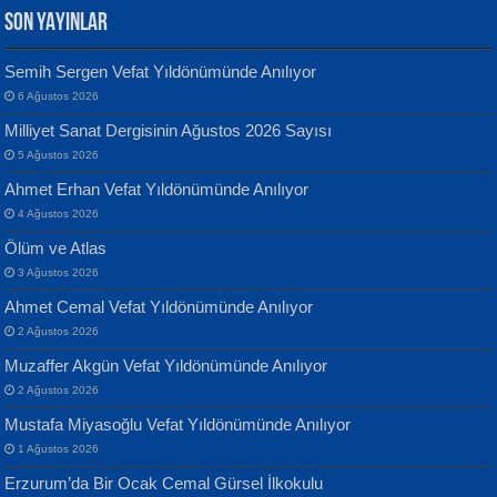
SON YAYINLAR
Semih Sergen Vefat Yıldönümünde Anılıyor
6 Ağustos 2026
Yılmaz Ekinci
MUSTAFA KELOĞLU
Milliyet Sanat Dergisinin Ağustos 2026 Sayısı
Geceye Söylenen...
Yarına İz Bırakmak...
5 Ağustos 2026
Ahmet Erhan Vefat Yıldönümünde Anılıyor
4 Ağustos 2026
Ölüm ve Atlas
3 Ağustos 2026
Ahmet Cemal Vefat Yıldönümünde Anılıyor
Banu Sancak
ATİLLA ÖZEN
2 Ağustos 2026
Defterimden İçeri...
Sultan Olmadan Önce Eyüp...
Muzaffer Akgün Vefat Yıldönümünde Anılıyor
2 Ağustos 2026
Mustafa Miyasoğlu Vefat Yıldönümünde Anılıyor
1 Ağustos 2026
Erzurum’da Bir Ocak Cemal Gürsel İlkokulu