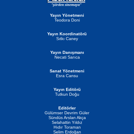
Neva Selçuk
Gün Güzeli...
Ben Deniz Değilim ki...
Yayın Yönetmeni
Teodora Doni
Yayın Koordinatörü
Sıtkı Caney
Yayın Danışmanı
MUSTAFA ORAL
Ahmet Aydın
Necati Sarıca
Şiir, Siyaseti Kaldırmıyor Tanpınar...
Helin...
Sanat Yönetmeni
Esra Cansu
Yayın Editörü
Tutkun Doğu
Editörler
İSMAİL OKUTAN
Gülümser Devrim Güler
Fatma Camcı
Erkeklerin Kahrolması Ne Demektir
Sündüs Arslan Akça
Evvel Zaman Tanrıçası...
Biliyor musunuz? ...
Selahattin Yıldız
Hıdır Toraman
Selim Erdoğan