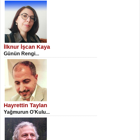
SATILMIŞ ÜMİT ÇETİNKAYA
Erkenlik...
İlknur İşcan Kaya
Günün Rengi...
NECLA DİLEK ARSLAN
Öğretmenler Günü Mahkemesi...
Hayrettin Taylan
Yağmurun O’Kulu...