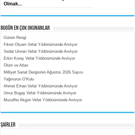
Olmak...
BUGÜN EN ÇOK OKUNANLAR
Günün Rengi
Fikret Otyam Vefat Yıldönümünde Anılıyor
Sedat Umran Vefat Yıldönümünde Anılıyor
MEHMET ÇOBAN
Erkin Koray Vefat Yıldönümünde Anılıyor
İçerdeki Put Dışardaki Maskeler...
Ölüm ve Atlas
Milliyet Sanat Dergisinin Ağustos 2026 Sayısı
Yağmurun O’Kulu
Ahmet Erhan Vefat Yıldönümünde Anılıyor
Umur Bugay Vefat Yıldönümünde Anılıyor
Muzaffer Akgün Vefat Yıldönümünde Anılıyor
EMİNE CUMA
Fanatizm Çıkmazı...
ŞAİRLER