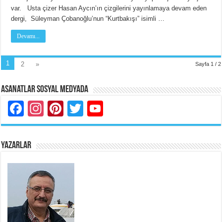
var. Usta çizer Hasan Aycın’ın çizgilerini yayınlamaya devam eden
dergi, Süleyman Çobanoğlu’nun “Kurtbakışı” isimli …
Devamı...
1
2
»
Sayfa 1 / 2
Asanatlar Sosyal Medyada
Facebook
Instagram
Pinterest
Twitter
YouTube
YAZARLAR