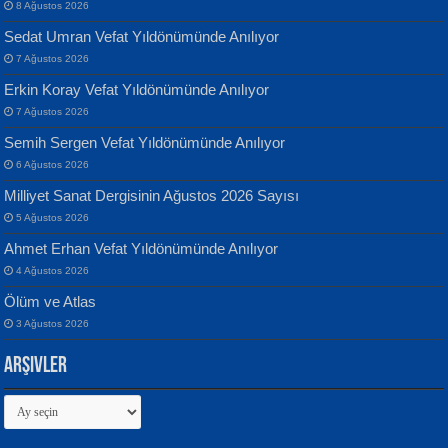
8 Ağustos 2026
Sedat Umran Vefat Yıldönümünde Anılıyor
Banu Sancak
ATİLLA ÖZEN
7 Ağustos 2026
Defterimden İçeri...
Sultan Olmadan Önce Eyüp...
Erkin Koray Vefat Yıldönümünde Anılıyor
7 Ağustos 2026
Semih Sergen Vefat Yıldönümünde Anılıyor
6 Ağustos 2026
Milliyet Sanat Dergisinin Ağustos 2026 Sayısı
5 Ağustos 2026
İsmail Aydos
EKREM KARABABA
Ahmet Erhan Vefat Yıldönümünde Anılıyor
İnkisar...
Yaralı Şiir...
4 Ağustos 2026
Ölüm ve Atlas
3 Ağustos 2026
Arşivler
Arşivler
Ekim Betül Uçar
MEHMET ALİ BAL
Sarkıntı Huzur...