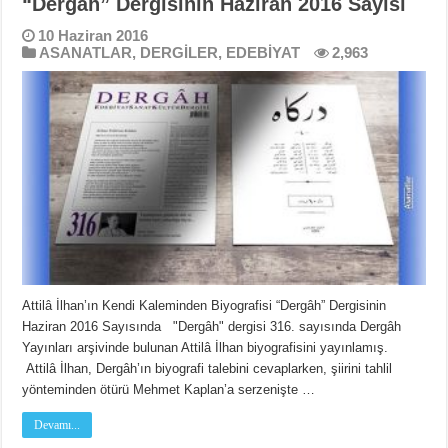
“Dergâh” Dergisinin Haziran 2016 Sayısı
10 Haziran 2016
ASANATLAR
,
DERGİLER
,
EDEBİYAT
2,963
Attilâ İlhan’ın Kendi Kaleminden Biyografisi “Dergâh” Dergisinin
Haziran 2016 Sayısında "Dergâh" dergisi 316. sayısında Dergâh
Yayınları arşivinde bulunan Attilâ İlhan biyografisini yayınlamış.
Attilâ İlhan, Dergâh’ın biyografi talebini cevaplarken, şiirini tahlil
yönteminden ötürü Mehmet Kaplan’a serzenişte …
Devamı...