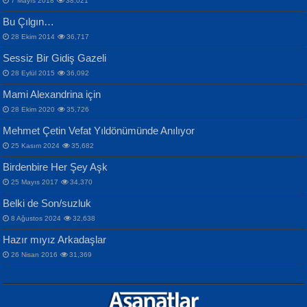
7 Mayıs 2018
38,021
Bu Çılgın…
ERDEM BAYAZIT
28 Ekim 2014
36,717
Sana, Bana, Vatanıma, Ülkemin
İPEK ACAR SERT
Selahattin Yıldız
Sessiz Bir Gidiş Gazeli
İnsanlarına Dair...
Gazze’nin Şecaati, Ümmetin İmtihanı...
İdrakimle Üşürken...
28 Eylül 2015
36,092
Mami Alexandrina için
28 Ekim 2020
35,726
Mehmet Çetin Vefat Yıldönümünde Anılıyor
25 Kasım 2024
35,682
Birdenbire Her Şey Aşk
NAZIM HİKMET RAN
MAHMUT GÜRBÜZ
Songül Özel
25 Mayıs 2017
34,370
Bir Cezaevinde, Tecritteki Adamın
İbrahim Olmak ve Bitirebilmek...
Mahzen...
Mektupları...
Belki de Son/suzluk
8 Ağustos 2024
32,638
Hazır mıyız Arkadaşlar
26 Nisan 2016
31,369
NURAN KÖSE BAYDAR