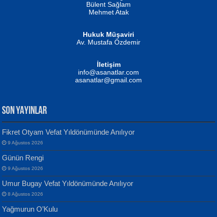
Bülent Sağlam
Mehmet Atak
Hukuk Müşaviri
Av. Mustafa Özdemir
Mustafa Oral
NUHAN NEBİ ÇAM
İletişim
Yağmur Mangası...
Kaptan...
info@asanatlar.com
asanatlar@gmail.com
SON YAYINLAR
Fikret Otyam Vefat Yıldönümünde Anılıyor
9 Ağustos 2026
Yılmaz Ekinci
MUSTAFA KELOĞLU
Günün Rengi
Geceye Söylenen...
Yarına İz Bırakmak...
9 Ağustos 2026
Umur Bugay Vefat Yıldönümünde Anılıyor
8 Ağustos 2026
Yağmurun O’Kulu