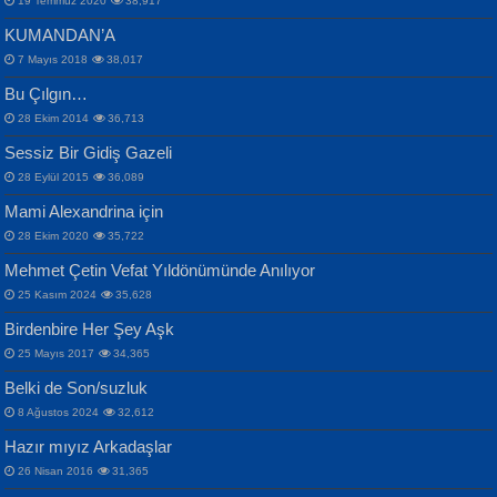
19 Temmuz 2020
38,917
KUMANDAN’A
7 Mayıs 2018
38,017
Bu Çılgın…
ERDEM BAYAZIT
28 Ekim 2014
36,713
Sana, Bana, Vatanıma, Ülkemin
İPEK ACAR SERT
Selahattin Yıldız
Sessiz Bir Gidiş Gazeli
İnsanlarına Dair...
Gazze’nin Şecaati, Ümmetin İmtihanı...
İdrakimle Üşürken...
28 Eylül 2015
36,089
Mami Alexandrina için
28 Ekim 2020
35,722
Mehmet Çetin Vefat Yıldönümünde Anılıyor
25 Kasım 2024
35,628
Birdenbire Her Şey Aşk
NAZIM HİKMET RAN
MAHMUT GÜRBÜZ
Songül Özel
25 Mayıs 2017
34,365
Bir Cezaevinde, Tecritteki Adamın
İbrahim Olmak ve Bitirebilmek...
Mahzen...
Mektupları...
Belki de Son/suzluk
8 Ağustos 2024
32,612
Hazır mıyız Arkadaşlar
26 Nisan 2016
31,365