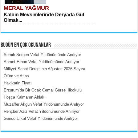
MERAL YAĞMUR
Kalbin Mevsimlerinde Deryada Gül
Olmak...
BUGÜN EN ÇOK OKUNANLAR
Semih Sergen Vefat Yıldönümünde Anılıyor
Ahmet Erhan Vefat Yıldönümünde Anılıyor
Milliyet Sanat Dergisinin Ağustos 2026 Sayısı
MEHMET ÇOBAN
Ölüm ve Atlas
İçerdeki Put Dışardaki Maskeler...
Hakikatin Fiyatı
Erzurum’da Bir Ocak Cemal Gürsel İlkokulu
Hoşça Kalmanın Ahlakı
Muzaffer Akgün Vefat Yıldönümünde Anılıyor
Rençber Aziz Vefat Yıldönümünde Anılıyor
Genco Erkal Vefat Yıldönümünde Anılıyor
EMİNE CUMA
Fanatizm Çıkmazı...