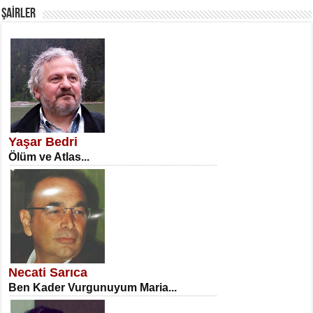
ŞAİRLER
SATILMIŞ ÜMİT ÇETİNKAYA
Erkenlik...
Yaşar Bedri
Ölüm ve Atlas...
NECLA DİLEK ARSLAN
Öğretmenler Günü Mahkemesi...
Necati Sarıca
Ben Kader Vurgunuyum Maria...