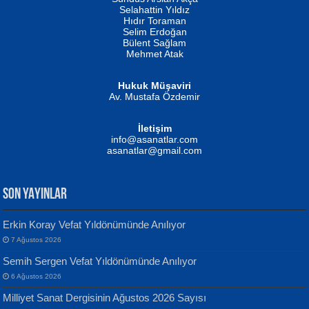
Evvel Zaman Tanrıçası...
Biliyor musunuz? ...
Selahattin Yıldız
Hıdır Toraman
Selim Erdoğan
Bülent Sağlam
Mehmet Atak
Hukuk Müşaviri
Av. Mustafa Özdemir
Mustafa Oral
NUHAN NEBİ ÇAM
İletişim
Yağmur Mangası...
Kaptan...
info@asanatlar.com
asanatlar@gmail.com
SON YAYINLAR
Erkin Koray Vefat Yıldönümünde Anılıyor
7 Ağustos 2026
Yılmaz Ekinci
MUSTAFA KELOĞLU
Semih Sergen Vefat Yıldönümünde Anılıyor
Geceye Söylenen...
Yarına İz Bırakmak...
6 Ağustos 2026
Milliyet Sanat Dergisinin Ağustos 2026 Sayısı