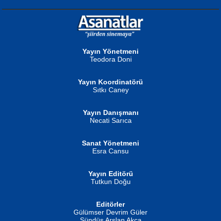
NURAN KÖSE BAYDAR
Neva Selçuk
Gün Güzeli...
Ben Deniz Değilim ki...
Yayın Yönetmeni
Teodora Doni
Yayın Koordinatörü
Sıtkı Caney
Yayın Danışmanı
MUSTAFA ORAL
Ahmet Aydın
Necati Sarıca
Şiir, Siyaseti Kaldırmıyor Tanpınar...
Helin...
Sanat Yönetmeni
Esra Cansu
Yayın Editörü
Tutkun Doğu
Editörler
İSMAİL OKUTAN
Gülümser Devrim Güler
Fatma Camcı
Erkeklerin Kahrolması Ne Demektir
Sündüs Arslan Akça