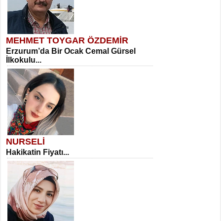
MEHMET TOYGAR ÖZDEMİR
Erzurum’da Bir Ocak Cemal Gürsel
İlkokulu...
NURSELİ
Hakikatin Fiyatı...