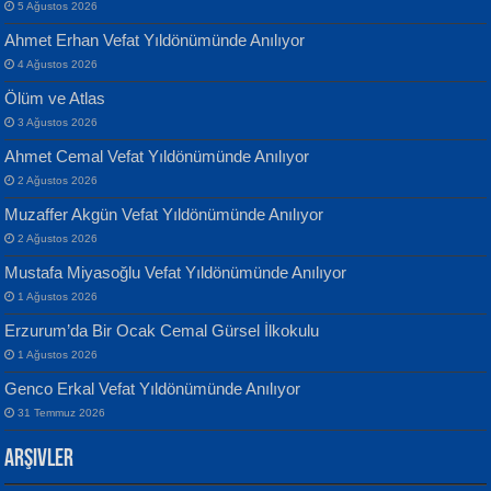
5 Ağustos 2026
Ahmet Erhan Vefat Yıldönümünde Anılıyor
4 Ağustos 2026
Ölüm ve Atlas
Banu Sancak
ATİLLA ÖZEN
3 Ağustos 2026
Defterimden İçeri...
Sultan Olmadan Önce Eyüp...
Ahmet Cemal Vefat Yıldönümünde Anılıyor
2 Ağustos 2026
Muzaffer Akgün Vefat Yıldönümünde Anılıyor
2 Ağustos 2026
Mustafa Miyasoğlu Vefat Yıldönümünde Anılıyor
1 Ağustos 2026
İsmail Aydos
EKREM KARABABA
Erzurum’da Bir Ocak Cemal Gürsel İlkokulu
İnkisar...
Yaralı Şiir...
1 Ağustos 2026
Genco Erkal Vefat Yıldönümünde Anılıyor
31 Temmuz 2026
Arşivler