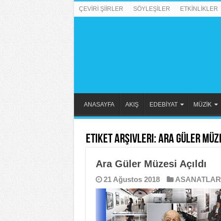
ÇEVİRİ ŞİİRLER
SÖYLEŞİLER
ETKİNLİKLER
ANASAYFA
AKIŞ
EDEBİYAT
MÜZİK
Etiket Arşivleri:
Ara Güler Müze
Ara Güler Müzesi Açıldı
21 Ağustos 2018
ASANATLAR