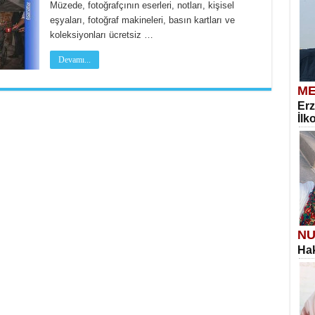
Müzede, fotoğrafçının eserleri, notları, kişisel
eşyaları, fotoğraf makineleri, basın kartları ve
koleksiyonları ücretsiz …
Devamı...
ME
Erz
İlk
NU
Hak