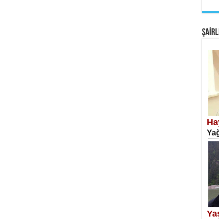
EM
Fan
ŞAİRL
SA
Erk
Ha
Yağ
NE
Öğr
Ya