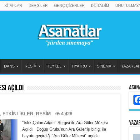
KİTAPLAR
DERGİLER
GENÇ ÇİZERLER
DİJİTAL/İM
UNUTULMAY
DANS
RESİM
HEYKEL
TİYATRO
SİNEMA
YAZARLA
si Açıldı
Asan
,
ETKİNLİKLER
,
RESİM
4,428
YAZA
"Islık Çalan Adam" Sergisi ile Ara Güler Müzesi
Açıldı Doğuş Grubu'nun Ara Güler iş birliği ile
hayata geçirdiği "Ara Güler Müzesi" açıldı.