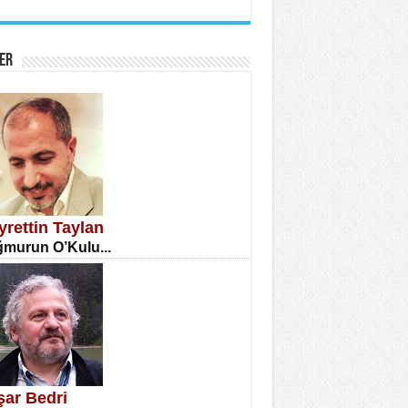
İNE CUMA
atizm Çıkmazı...
ER
TILMIŞ ÜMİT ÇETİNKAYA
enlik...
yrettin Taylan
murun O’Kulu...
CLA DİLEK ARSLAN
etmenler Günü Mahkemesi...
şar Bedri