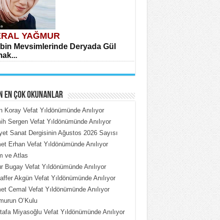
RAL YAĞMUR
bin Mevsimlerinde Deryada Gül
ak...
N EN ÇOK OKUNANLAR
n Koray Vefat Yıldönümünde Anılıyor
h Sergen Vefat Yıldönümünde Anılıyor
iyet Sanat Dergisinin Ağustos 2026 Sayısı
HMET ÇOBAN
t Erhan Vefat Yıldönümünde Anılıyor
rdeki Put Dışardaki Maskeler...
 ve Atlas
 Bugay Vefat Yıldönümünde Anılıyor
ffer Akgün Vefat Yıldönümünde Anılıyor
t Cemal Vefat Yıldönümünde Anılıyor
murun O’Kulu
afa Miyasoğlu Vefat Yıldönümünde Anılıyor