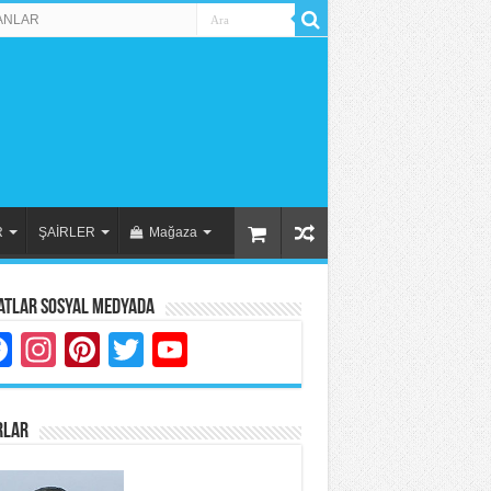
ANLAR
R
ŞAİRLER
Mağaza
atlar Sosyal Medyada
Facebook
Instagram
Pinterest
Twitter
YouTube
RLAR