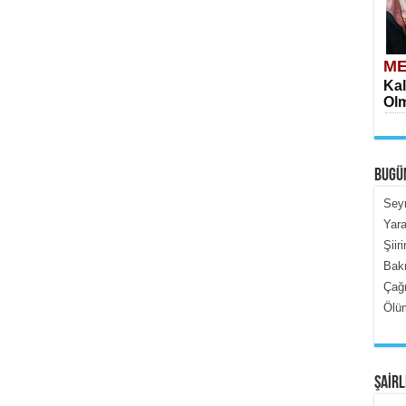
ME
Kal
Olm
BUGÜ
Seyr
Yara
Şiir
ME
Bak
İçe
Çağr
Ölüm
ŞAİRL