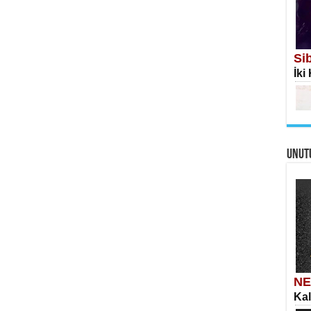
Si
İki
İS
Ekr
UNUT
Me
Eski
AH
Öme
Tah
NE
Kal