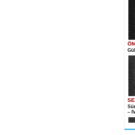
Ka
Aya
SE
İns
ÖM
Gül
Me
Elm
ME
Vag
SE
Sür
– IV
Su
Yılk