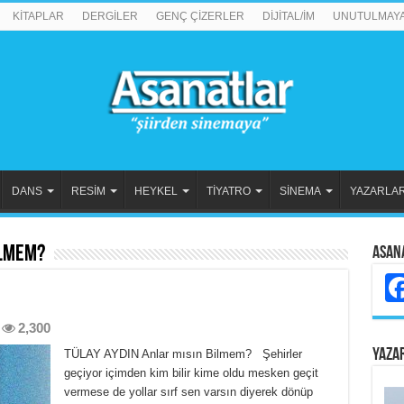
KİTAPLAR
DERGİLER
GENÇ ÇİZERLER
DİJİTAL/İM
UNUTULMAY
DANS
RESİM
HEYKEL
TİYATRO
SİNEMA
YAZARLA
ilmem?
Asan
2,300
YAZA
TÜLAY AYDIN Anlar mısın Bilmem? Şehirler
geçiyor içimden kim bilir kime oldu mesken geçit
vermese de yollar sırf sen varsın diyerek dönüp