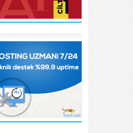
DÜLHAK HAMİD TARHAN
ber...
vda Rale Armağan
Çok Parçalanmıştık Oysa...
KNUR İŞCAN KAYA
rtmanın Kuyruğu...
İF NİHAT ASYA
t...
knur İşcan Kaya
ince...
TMA CAMCI
Fatiha...
HÇET NECATİGİL
gun Bir Gül Dokununca...
met Urfalı
kır Sesinin Giz’i...