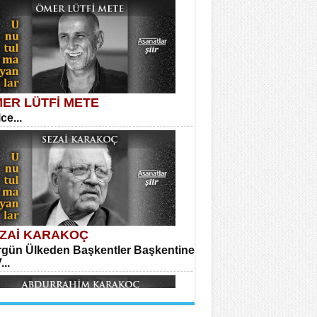
dir Ünal
ğıma Dolanan Yokuş...
LAHATTİN YILDIZ
anın Zindanı...
ER LÜTFİ METE
ce...
hmet Çoban
ira...
HMET TAŞTAN
on’da Bir Şairle...
ZAİ KARAKOÇ
gün Ülkeden Başkentler Başkentine
...
avi Kemal Yazgıç
ılar...