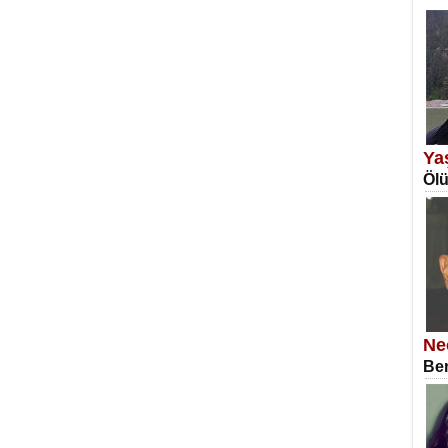
EM
Fan
Ya
Ölü
SA
Erk
Ne
Ben
NE
Öğr