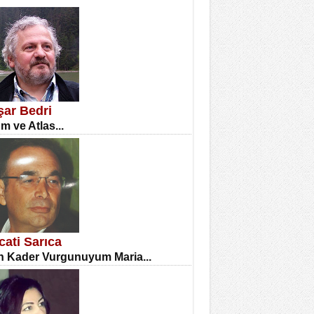
İNE CUMA
atizm Çıkmazı...
şar Bedri
m ve Atlas...
TILMIŞ ÜMİT ÇETİNKAYA
enlik...
cati Sarıca
 Kader Vurgunuyum Maria...
CLA DİLEK ARSLAN
etmenler Günü Mahkemesi...