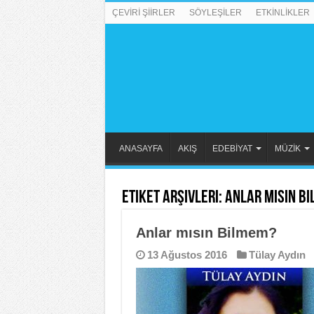
ÇEVİRİ ŞİİRLER
SÖYLEŞİLER
ETKİNLİKLER
ANASAYFA
AKIŞ
EDEBİYAT
MÜZİK
Etiket Arşivleri:
Anlar Mısın B
Anlar mısın Bilmem?
13 Ağustos 2016
Tülay Aydın