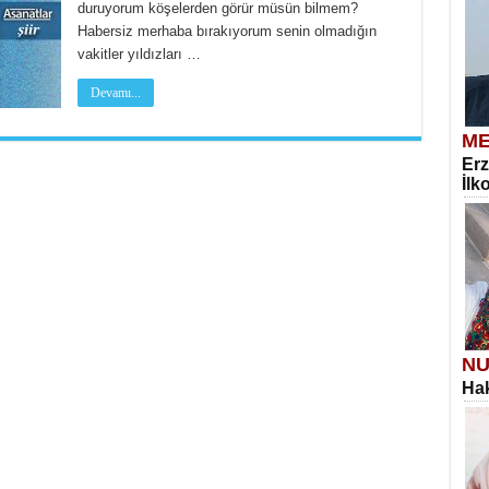
duruyorum köşelerden görür müsün bilmem?
Habersiz merhaba bırakıyorum senin olmadığın
vakitler yıldızları …
Devamı...
ME
Erz
İlk
NU
Hak