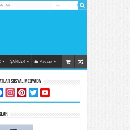
ANLAR
R
ŞAİRLER
Mağaza
atlar Sosyal Medyada
Facebook
Instagram
Pinterest
Twitter
YouTube
RLAR