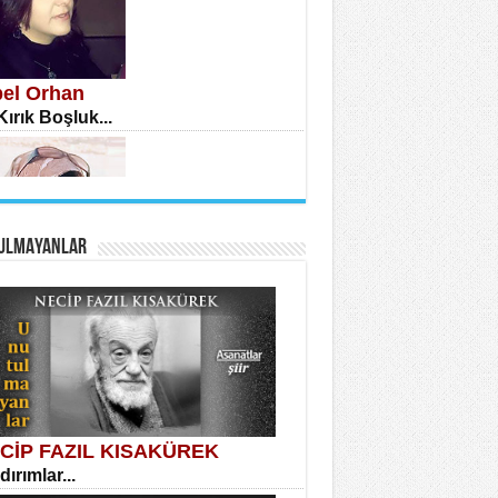
bel Orhan
 Kırık Boşluk...
A KARATEPE
anlar Arasında Kaybolan İnsan...
ULMAYANLAR
ral Yağmur
 Bir Şiir...
MET URFALI
r Lütfi Mete’nin “Gülce” Şiirini
lil Denemesi...
CİP FAZIL KISAKÜREK
dırımlar...