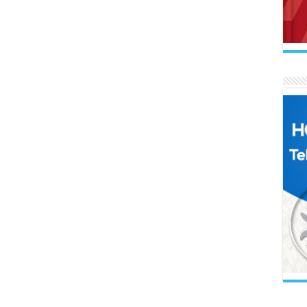
AB
Mak
Se
Ne 
İL
Uçu
AR
Naa
İl
Gel
FA
El 
BE
Sol
Ah
Boz