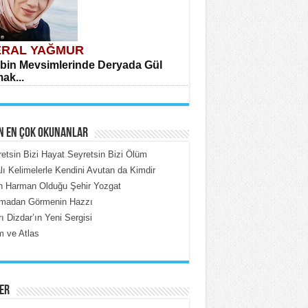
RAL YAĞMUR
bin Mevsimlerinde Deryada Gül
ak...
N EN ÇOK OKUNANLAR
etsin Bizi Hayat Seyretsin Bizi Ölüm
lı Kelimelerle Kendini Avutan da Kimdir
in Harman Olduğu Şehir Yozgat
HMET ÇOBAN
madan Görmenin Hazzı
rdeki Put Dışardaki Maskeler...
ı Dizdar’ın Yeni Sergisi
 ve Atlas
ER