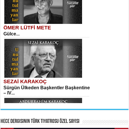
ÖMER LÜTFİ METE
Gülce...
MEHMET TAŞTAN
Vagon’da Bir Şairle...
Mehmet Çoban
Elmira...
SEZAİ KARAKOÇ
Sürgün Ülkeden Başkentler Başkentine
SITKI CANEY
– IV...
Oruçla Devrim ve Özgürlüğe…...
Suavi Kemal Yazgıç
Yılkılar...
Hece Dergisinin Türk Tiyatrosu Özel Sayısı