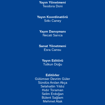
Yayın Yönetmeni
Teodora Doni
Yayın Koordinatörü
Sıtkı Caney
Yayın Danışmanı
MUSTAFA ORAL
Ahmet Aydın
Necati Sarıca
Şiir, Siyaseti Kaldırmıyor Tanpınar...
Helin...
Sanat Yönetmeni
Esra Cansu
Yayın Editörü
Tutkun Doğu
Editörler
İSMAİL OKUTAN
Gülümser Devrim Güler
Fatma Camcı
Erkeklerin Kahrolması Ne Demektir
Sündüs Arslan Akça
Evvel Zaman Tanrıçası...
Biliyor musunuz? ...
Selahattin Yıldız
Hıdır Toraman
Selim Erdoğan
Bülent Sağlam
Mehmet Atak