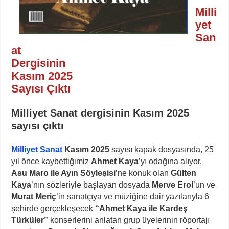
Milli
yet
San
at
Dergisinin
Kasım 2025
Sayısı Çıktı
Milliyet Sanat dergisinin Kasım 2025
sayısı çıktı
Milliyet Sanat
Kasım 2025
sayısı kapak dosyasında, 25
yıl önce kaybettiğimiz
Ahmet Kaya
’yı odağına alıyor.
Asu Maro
ile Ayın Söyleşisi
’ne konuk olan
Gülten
Kaya
’nın sözleriyle başlayan dosyada
Merve Erol
’un ve
Murat Meriç
’in sanatçıya ve müziğine dair yazılarıyla 6
şehirde gerçekleşecek
“Ahmet Kaya ile Kardeş
Türküler”
konserlerini anlatan grup üyelerinin röportajı