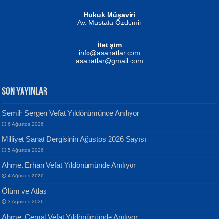
Hukuk Müşaviri
Av. Mustafa Özdemir
Mustafa Oral
NUHAN NEBİ ÇAM
İletişim
Yağmur Mangası...
Kaptan...
info@asanatlar.com
asanatlar@gmail.com
SON YAYINLAR
Semih Sergen Vefat Yıldönümünde Anılıyor
6 Ağustos 2026
Yılmaz Ekinci
MUSTAFA KELOĞLU
Milliyet Sanat Dergisinin Ağustos 2026 Sayısı
Geceye Söylenen...
Yarına İz Bırakmak...
5 Ağustos 2026
Ahmet Erhan Vefat Yıldönümünde Anılıyor
4 Ağustos 2026
Ölüm ve Atlas
3 Ağustos 2026
Ahmet Cemal Vefat Yıldönümünde Anılıyor