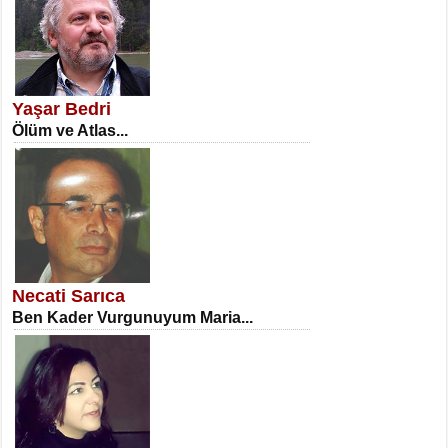
SATILMIŞ ÜMİT ÇETİNKAYA
Erkenlik...
Yaşar Bedri
Ölüm ve Atlas...
NECLA DİLEK ARSLAN
Öğretmenler Günü Mahkemesi...
Necati Sarıca
Ben Kader Vurgunuyum Maria...
İSA KARATEPE