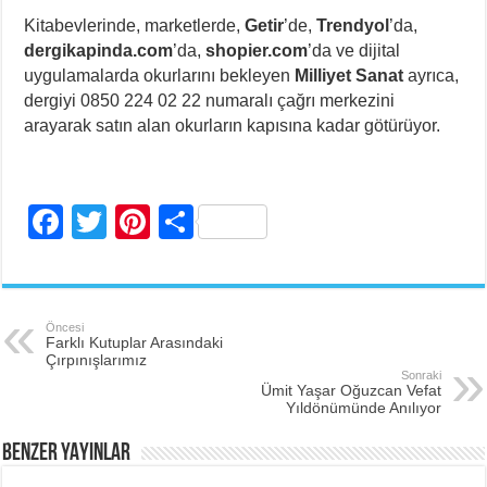
Kitabevlerinde, marketlerde,
Getir
’de,
Trendyol
’da,
dergikapinda.com
’da,
shopier.com
’da ve dijital
uygulamalarda okurlarını bekleyen
Milliyet Sanat
ayrıca,
dergiyi 0850 224 02 22 numaralı çağrı merkezini
arayarak satın alan okurların kapısına kadar götürüyor.
F
T
Pi
S
a
wi
nt
h
c
tt
er
ar
e
er
e
e
Öncesi
Farklı Kutuplar Arasındaki
b
st
Çırpınışlarımız
Sonraki
o
Ümit Yaşar Oğuzcan Vefat
Yıldönümünde Anılıyor
o
BENZER YAYINLAR
k