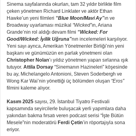
Sinema sayfalarında okurları, tam 32 yıldır birlikte film
çeken yönetmen Richard Linklater ve aktör Ethan
Hawke’un yeni filmleri
“Blue Moon/Mavi Ay”
ın ve
Broadway uyarlaması müzikal
“Wicked”
ın, Ariana
Grande’nin rol aldığı devam filmi
“Wicked: For
Good/Wicked: İyilik Uğruna”
nın incelemeleri karşılıyor.
Yeni sayı ayrıca, Amerikan Yönetmenler Birliği’nin yeni
başkanı ve günümüzün en parlak yönetmeni olan
Christopher Nolan
’ı yıldız yönetmen yapan sırlarına ışık
tutuyor.
Attila Dorsay
“Sinemanın Hazineleri” köşesinde
bu ay, Michelangelo Antonioni, Steven Soderbergh ve
Wong Kar Wai’nin yönettiği üç bölümden oluşan
“Eros”
filmini kaleme alıyor.
Kasım 2025
sayısı, 29. İstanbul Tiyatro Festivali
kapsamında seyircilerle buluşacak yerli yapımlara daha
yakından bakma fırsatı veren podcast serisi “İşte Bütün
Mesele”nin moderatörü
Ferdi Çetin
’in röportajıyla sona
eriyor.