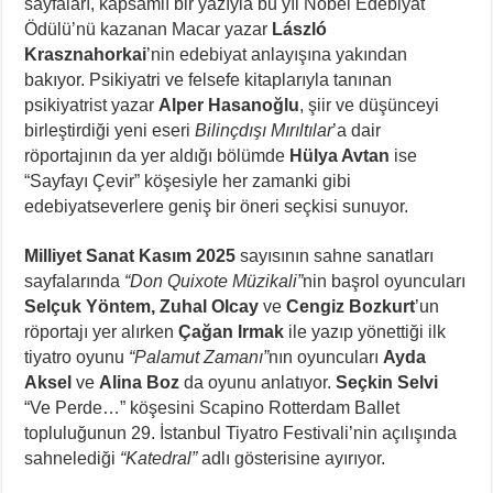
sayfaları, kapsamlı bir yazıyla bu yıl Nobel Edebiyat
Ödülü’nü kazanan Macar yazar
László
Krasznahorkai
’nin edebiyat anlayışına yakından
bakıyor. Psikiyatri ve felsefe kitaplarıyla tanınan
psikiyatrist yazar
Alper Hasanoğlu
, şiir ve düşünceyi
birleştirdiği yeni eseri
Bilinçdışı Mırıltılar
’a dair
röportajının da yer aldığı bölümde
Hülya Avtan
ise
“Sayfayı Çevir” köşesiyle her zamanki gibi
edebiyatseverlere geniş bir öneri seçkisi sunuyor.
Milliyet Sanat Kasım 2025
sayısının sahne sanatları
sayfalarında
“Don Quixote Müzikali”
nin başrol oyuncuları
Selçuk Yöntem, Zuhal Olcay
ve
Cengiz Bozkurt
’un
röportajı yer alırken
Çağan Irmak
ile yazıp yönettiği ilk
tiyatro oyunu
“Palamut Zamanı”
nın oyuncuları
Ayda
Aksel
ve
Alina Boz
da oyunu anlatıyor.
Seçkin Selvi
“Ve Perde…” köşesini Scapino Rotterdam Ballet
topluluğunun 29. İstanbul Tiyatro Festivali’nin açılışında
sahnelediği
“Katedral”
adlı gösterisine ayırıyor.