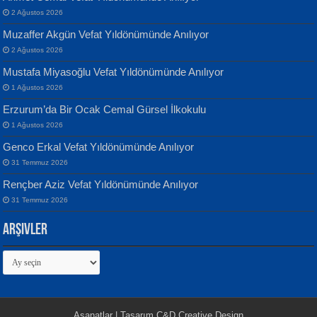
Banu Sancak
ATİLLA ÖZEN
2 Ağustos 2026
Defterimden İçeri...
Sultan Olmadan Önce Eyüp...
Muzaffer Akgün Vefat Yıldönümünde Anılıyor
2 Ağustos 2026
Mustafa Miyasoğlu Vefat Yıldönümünde Anılıyor
1 Ağustos 2026
Erzurum’da Bir Ocak Cemal Gürsel İlkokulu
1 Ağustos 2026
İsmail Aydos
EKREM KARABABA
Genco Erkal Vefat Yıldönümünde Anılıyor
İnkisar...
Yaralı Şiir...
31 Temmuz 2026
Rençber Aziz Vefat Yıldönümünde Anılıyor
31 Temmuz 2026
Arşivler
Arşivler
Ekim Betül Uçar
MEHMET ALİ BAL
Sarkıntı Huzur...
Nakba’dan Nakba’ya Aliyah’dan
Aliyah’a...
Asanatlar | Tasarım C&D Creative Design