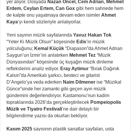
yer alıyor. Dosyada
Nazan Öncel, Cem Adrian, Mehmet
Erdem, Ceylan Ertem, Can Gox
gibi hem sahnede hem
de kalpte onu yaşatmaya devam eden isimler
Ahmet
Kaya
’yı kendi sözleriyle anlatıyorlar.
Yeni sayının müzik sayfalarında
Yavuz Hakan Tok
“Yeter Ki Müzik Olsun” köşesinde
Edis
’in müzik
yolculuğunu;
Kemal Küçük
“Diapason”da Ahmet Adnan
Saygun’un İzmir’ini anlatırken
Mehmet Tez
“Müzik
Dünyasından” köşesinde üç kuşağın müzik dinleme
reflekslerini analiz ediyor.
Eray Aytimur
“Bırak Dağınık
Kalsın”da Amerikalı şarkıcı, besteci ve gitarist
D’Angelo’ya veda ederken
Naim Dilmener
ise “Müzikal
Günce”sinde her zamanki gibi geçen ayın müzik
gündemini değerlendiriyor. Kastamonu’nun kadim
topraklarında 2026’da gerçekleştirilecek
Pompeiopolis
Müzik ve Tiyatro Festivali
’ne dair detaylı bir
bilgilendirme yazısı da okurları bekliyor.
Kasım 2025
sayısının plastik sanatlar sayfaları, usta