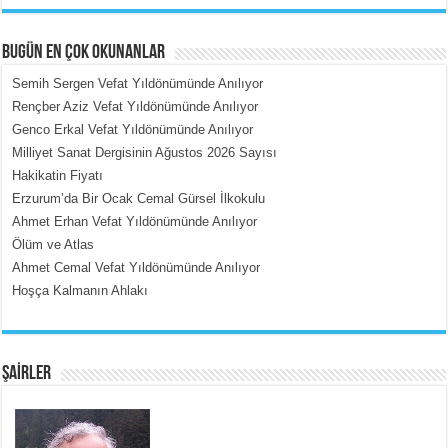
BUGÜN EN ÇOK OKUNANLAR
Semih Sergen Vefat Yıldönümünde Anılıyor
Rençber Aziz Vefat Yıldönümünde Anılıyor
Genco Erkal Vefat Yıldönümünde Anılıyor
MEHMET ÇOBAN
Milliyet Sanat Dergisinin Ağustos 2026 Sayısı
İçerdeki Put Dışardaki Maskeler...
Hakikatin Fiyatı
Erzurum’da Bir Ocak Cemal Gürsel İlkokulu
Ahmet Erhan Vefat Yıldönümünde Anılıyor
Ölüm ve Atlas
Ahmet Cemal Vefat Yıldönümünde Anılıyor
Hoşça Kalmanın Ahlakı
EMİNE CUMA
Fanatizm Çıkmazı...
ŞAİRLER