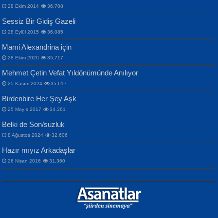
ERDEM BAYAZIT
28 Ekim 2014
36,708
Sana, Bana, Vatanıma, Ülkemin
İPEK ACAR SERT
Selahattin Yıldız
Sessiz Bir Gidiş Gazeli
İnsanlarına Dair...
Gazze’nin Şecaati, Ümmetin İmtihanı...
İdrakimle Üşürken...
28 Eylül 2015
36,085
Mami Alexandrina için
28 Ekim 2020
35,717
Mehmet Çetin Vefat Yıldönümünde Anılıyor
25 Kasım 2024
35,617
Birdenbire Her Şey Aşk
NAZIM HİKMET RAN
MAHMUT GÜRBÜZ
Songül Özel
25 Mayıs 2017
34,361
Bir Cezaevinde, Tecritteki Adamın
İbrahim Olmak ve Bitirebilmek...
Mahzen...
Mektupları...
Belki de Son/suzluk
8 Ağustos 2024
32,606
Hazır mıyız Arkadaşlar
26 Nisan 2016
31,360
NURAN KÖSE BAYDAR
Neva Selçuk
Gün Güzeli...
Ben Deniz Değilim ki...