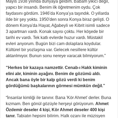
Mayıs 1938 yılında dünyaya geldim. Babam yıkıcı değil,
yapıcı bir insandı. Benim ilk öğretmenim oydu. Çok
faydasını gördüm. 1946'da Konya'ya taşındık. O yıllarda
ilde bir şey yoktu. 1950'den sonra Konya biraz gelişti. O
dönem Konya'da Hayat, Ağabeyli ve Kibrit isimli sadece
3 apartman vardı. Konak sayısı çoktu. Her köşede bir
tarihi ev vardı. Tek katlı evlerde huzur vardı. Müstakil
evleri arıyorum. Bugün bizi cam dolaplara koydular.
Kültürel bir yozlaşma var. Gelecek nesillere kültür
aktarılmıyor. Bunun sonu nereye varacak bilmiyorum.”
“Herkes bir kazaya namzettir. Cenab-ı Hakk kiminin
elini alır, kiminin ayağını. Benim de gözümü aldı.
Ancak bana öyle bir kalp gözü verdi ki benim
gördüğümü başkalarının görmesi mümkün değil.”
“İnsanlar kimliği ile tanınır. Bana 'Kör Ahmet' derler. Buna
kızmam. Ben gönül gözüyle herşeyi görüyorum.
Ahmet
Özdemir deseler 4 kişi, Kör Ahmet deseler 400 kişi
tanır.
Tabiatın hepsini bilirim. Halk ozanı ile müzisyen