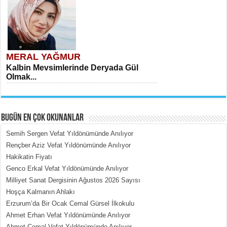
MERAL YAĞMUR
Kalbin Mevsimlerinde Deryada Gül
Olmak...
BUGÜN EN ÇOK OKUNANLAR
Semih Sergen Vefat Yıldönümünde Anılıyor
Rençber Aziz Vefat Yıldönümünde Anılıyor
Hakikatin Fiyatı
MEHMET ÇOBAN
Genco Erkal Vefat Yıldönümünde Anılıyor
İçerdeki Put Dışardaki Maskeler...
Milliyet Sanat Dergisinin Ağustos 2026 Sayısı
Hoşça Kalmanın Ahlakı
Erzurum’da Bir Ocak Cemal Gürsel İlkokulu
Ahmet Erhan Vefat Yıldönümünde Anılıyor
Ahmet Cemal Vefat Yıldönümünde Anılıyor