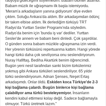
radyoya gideceğimi söylemedim. Babam otoriter adamdı.
Babam müzik ile uğraşmamı ilk başta istemiyordu.
'Meram'a arkadaşların yanına gidiyorum' diye evden
çıktım. Soluğu Ankara'da aldım. Bir arkadaşımdan ödünç
bir takım elbise aldım. İlk derlediğim türküyü TRT
Radyo'da Yurttan Sesler Programı'nda söyledim.
Radyo'da benim için 'bunda iş var' dediler. Yurttan
Sesler'de annem ve babam beni dinledi. Çok şaşırdılar.
O günden sonra babam müzikle uğraşmama izin verdi.
Her yörenin türküsünü repertuarıma kattım. Hangi yörede
hangi türkü daha çok seviliyorsa onu seslendiriyorum.
Nuray Hafiftaş, Bediha Akartürk benim öğrencimdi.
Bugün yeni nesil tarafından sanki bizim türkülerimiz
yokmuş gibi Ankara türküleri seslendiriliyor. 65 yıldır
türkü seslendiriyorum. Adnan Şenses, Neşet Ertaş
arkadaşımdı. Onlar öldü.
Eskiden koca Türkiye'de 2-3
kişi bağlama çalardı. Bugün binlerce kişi bağlama
çalabiliyor ama türkü besteleyemiyor.
İnsanların
kendini kabul ettirmesi kolay değil. Sadece bağlamayla
olmuyor. Türkü üretmek lazım.”