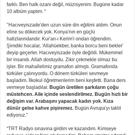
farklı. Ben halk ozanı değil, müzisyenim. Bugüne kadar
10 albüm yaptım. “
"Hacıveyiszade'den uzun süre din eğitimi aldım. Onun
eline su dökecek yok. Konya'nın en güçlü
hafızlarındandır. Kur'an-ı Kerim'i ondan öğrendim.
Şimdiki hocalar, 'Allahüekber, banka borcu beni bekler'
deyip geçerler. Hacıveyiszade öyle değildi. Mükemmel
bir insandı. Allah dostuydu. Zikir çekmekle olmaz bu
işler. Bir mahallelimiz gramafon almıştı. Gramafonda
türküler çalınıyordu. O dönem türküleri sevmeye
başladım. İlkokul öğretmenlerim beni keşfetti. Bana ders
vermeye başladılar.
Bugün üretilen şarkıların çoğu
müstehcen. Aile içinde seslendirilmez. Bugün hızlı bir
değişim var. Arabaşını yapacak kadın yok. Kıza
dünür gelse kahve pişiremez.
Bugün Avrupa'yı taklit
ediyoruz.”
“TRT Radyo sınavına girdim ve kazandım. Kimseye