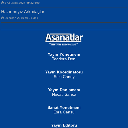
8 Ağustos 2024
32,609
Hazır mıyız Arkadaşlar
26 Nisan 2016
31,361
NURAN KÖSE BAYDAR
Neva Selçuk
Gün Güzeli...
Ben Deniz Değilim ki...
Yayın Yönetmeni
Teodora Doni
Yayın Koordinatörü
Sıtkı Caney
Yayın Danışmanı
MUSTAFA ORAL
Ahmet Aydın
Necati Sarıca
Şiir, Siyaseti Kaldırmıyor Tanpınar...
Helin...
Sanat Yönetmeni
Esra Cansu
Yayın Editörü