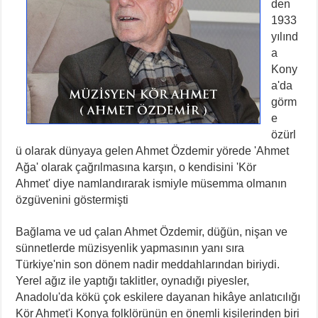
den
1933
yılınd
a
Kony
a'da
görm
e
özürl
ü olarak dünyaya gelen Ahmet Özdemir yörede 'Ahmet
Ağa' olarak çağrılmasına karşın, o kendisini 'Kör
Ahmet' diye namlandırarak ismiyle müsemma olmanın
özgüvenini göstermişti
Bağlama ve ud çalan Ahmet Özdemir, düğün, nişan ve
sünnetlerde müzisyenlik yapmasının yanı sıra
Türkiye'nin son dönem nadir meddahlarından biriydi.
Yerel ağız ile yaptığı taklitler, oynadığı piyesler,
Anadolu'da kökü çok eskilere dayanan hikâye anlatıcılığı
Kör Ahmet'i Konya folklörünün en önemli kişilerinden biri