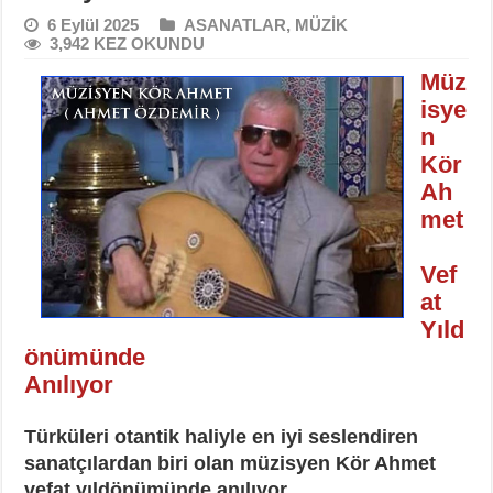
6 Eylül 2025
ASANATLAR
,
MÜZİK
3,942 KEZ OKUNDU
Müz
isye
n
Kör
Ah
met
Vef
at
Yıld
önümünde
Anılıyor
Türküleri otantik haliyle en iyi seslendiren
sanatçılardan biri olan müzisyen Kör Ahmet
vefat yıldönümünde anılıyor