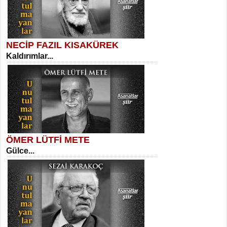
NECİP FAZIL KISAKÜREK
Kaldırımlar...
SELAHATTİN YILDIZ
İnsanın Zindanı...
Kadir Ünal
Ayağıma Dolanan Yokuş...
ÖMER LÜTFİ METE
Gülce...
MEHMET TAŞTAN
Vagon’da Bir Şairle...
Mehmet Çoban
Elmira...