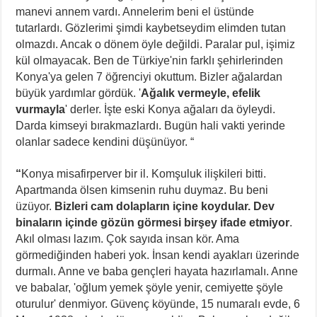
manevi annem vardı. Annelerim beni el üstünde
tutarlardı. Gözlerimi şimdi kaybetseydim elimden tutan
olmazdı. Ancak o dönem öyle değildi. Paralar pul, işimiz
kül olmayacak. Ben de Türkiye'nin farklı şehirlerinden
Konya'ya gelen 7 öğrenciyi okuttum. Bizler ağalardan
büyük yardımlar gördük. '
Ağalık vermeyle, efelik
vurmayla
' derler. İşte eski Konya ağaları da öyleydi.
Darda kimseyi bırakmazlardı. Bugün hali vakti yerinde
olanlar sadece kendini düşünüyor. “
“
Konya misafirperver bir il. Komşuluk ilişkileri bitti.
Apartmanda ölsen kimsenin ruhu duymaz. Bu beni
üzüyor.
Bizleri cam dolapların içine koydular. Dev
binaların içinde gözün görmesi birşey ifade etmiyor
.
Akıl olması lazım. Çok sayıda insan kör. Ama
görmediğinden haberi yok. İnsan kendi ayakları üzerinde
durmalı. Anne ve baba gençleri hayata hazırlamalı. Anne
ve babalar, 'oğlum yemek şöyle yenir, cemiyette şöyle
oturulur' denmiyor. Güvenç köyünde, 15 numaralı evde, 6