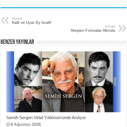
c
tt
er
ar
e
er
e
e
Öncesi
Kalk ve Uyar Ey İsrafil
b
st
Sonraki
Ateşten Fırtınalar Altında
o
BENZER YAYINLAR
o
k
Semih Sergen Vefat Yıldönümünde Anılıyor
6 Ağustos 2026