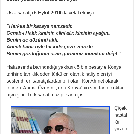
Usta sanatçı
6 Eylül 2016
'da vefat etmişti
“Herkes bir kazaya namzettir.
Cenab-ı Hakk kiminin elini alır, kiminin ayağını.
Benim de gözümü aldı.
Ancak bana öyle bir kalp gözü verdi ki
Benim gördüğümü sizin görmeniz mümkün değil.”
Hafızasında barındırdığı yaklaşık 5 bin besteyle Konya
tarihine tanıklık eden türküleri otantik haliyle en iyi
seslendiren sanatçılardan biri olan, Kör Ahmet olarak
bilinen, Ahmet Özdemir, ünü Konya’nın sınırlarını çoktan
aşmış bir Türk sanat müziği sanatçısı.
Çiçek
hastal
ığı
yüzün