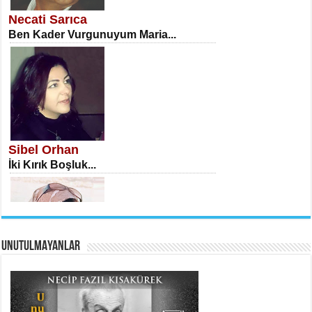
Öğretmenler Günü Mahkemesi...
Necati Sarıca
Ben Kader Vurgunuyum Maria...
İSA KARATEPE
Ekranlar Arasında Kaybolan İnsan...
Sibel Orhan
İki Kırık Boşluk...
UNUTULMAYANLAR
AHMET URFALI
Ömer Lütfi Mete’nin “Gülce” Şiirini
Tahlil Denemesi...
Meral Yağmur
Eski Bir Şiir...