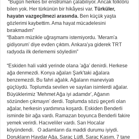
“Bugün herkes bir enstrüman çalabiliyor. Ancak folklörü
bilen yok. Her türkünün bir hikâyesi var.
Türküler,
hayatın vazgeçilmezi arasında.
Ben küçük yaşta
gözlerimi kaybettim. Ama hayat mücadelesini
bırakmadım”
“Babam müzikle uğraşmamı istemiyordu. 'Meram'a
gidiyorum' diye evden çıktım. Ankara'ya giderek TRT
radyoda ilk derlememi söyledim”
“Eskiden hali vakti yerinde olana 'ağa' denirdi. Herkese
ağa denmezdi. Konya ağaları Şark'taki ağalara
benzemezdi. Bu fahri ağalık. Ağaların maneviyatı
güçlüydü. Toplumda sevilen ve sayılan isimlerdi ağalar.
Büyüklerimiz 'Mehmet Ağa iyi adamdır', Ağanın
sözünden çıkmayın' derdi. Toplumda sözü geçerli olan
ağalar, herkesin yardımına koşardı. Eskiden Benderli
isminde bir ağa vardı. Ramazan boyunca Benderli fakire
yemek verirdi. Hacıveliler vardı. Sarı Hocalar
köyündendi. O adamların da maddi durumu iyiydi.
Dorukların Haydar Ağa, Saraç Lütfi, Saraç Kasım. 7 tane