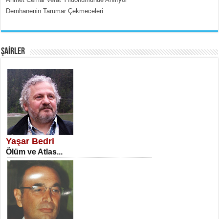
Demhanenin Tarumar Çekmeceleri
EMİNE CUMA
Fanatizm Çıkmazı...
ŞAİRLER
SATILMIŞ ÜMİT ÇETİNKAYA
Erkenlik...
Yaşar Bedri
Ölüm ve Atlas...
NECLA DİLEK ARSLAN