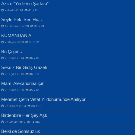
Azize “Yerlilerin Şarkısı”
Otuz Beş Yaş Şiiri...
VAHDETTİN YİĞİTCAN
Bülent Sağlam
7 Aralık 2014
41,940
Samimiyet Nedir?...
Mescid-i Aksâ Üstüne Ay!...
Söyle Peki Sen Hiç…
19 Temmuz 2020
38,913
KUMANDAN’A
7 Mayıs 2018
38,012
Bu Çılgın…
ERDEM BAYAZIT
28 Ekim 2014
36,710
Sana, Bana, Vatanıma, Ülkemin
İPEK ACAR SERT
Selahattin Yıldız
Sessiz Bir Gidiş Gazeli
İnsanlarına Dair...
Gazze’nin Şecaati, Ümmetin İmtihanı...
İdrakimle Üşürken...
28 Eylül 2015
36,086
Mami Alexandrina için
28 Ekim 2020
35,718
Mehmet Çetin Vefat Yıldönümünde Anılıyor
25 Kasım 2024
35,622
Birdenbire Her Şey Aşk
NAZIM HİKMET RAN
MAHMUT GÜRBÜZ
Songül Özel
25 Mayıs 2017
34,362
Bir Cezaevinde, Tecritteki Adamın
İbrahim Olmak ve Bitirebilmek...
Mahzen...
Mektupları...
Belki de Son/suzluk