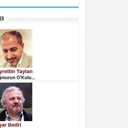
İNE CUMA
atizm Çıkmazı...
ER
TILMIŞ ÜMİT ÇETİNKAYA
enlik...
yrettin Taylan
murun O’Kulu...
CLA DİLEK ARSLAN
etmenler Günü Mahkemesi...
şar Bedri