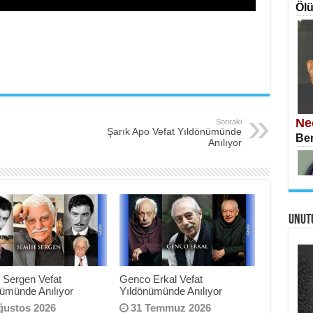
Ölü
İS
Ekr
Ne
Sonraki
Şarık Apo Vefat Yıldönümünde
Ben
Anılıyor
UNUT
AH
Öme
Tah
Si
İki
 Sergen Vefat
Genco Erkal Vefat
nümünde Anılıyor
Yıldönümünde Anılıyor
ğustos 2026
31 Temmuz 2026