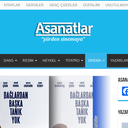
KİTAPLAR
DERGİLER
GENÇ ÇİZERLER
DİJİTAL/İM
UNUTULMAY
DANS
RESİM
HEYKEL
TİYATRO
SİNEMA
YAZARLA
Asan
YAZA