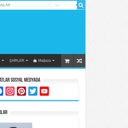
ANLAR
R
ŞAİRLER
Mağaza
atlar Sosyal Medyada
Facebook
Instagram
Pinterest
Twitter
YouTube
RLAR