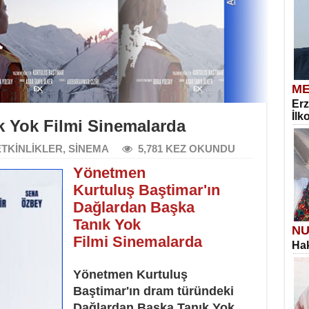
ME
Erz
İlk
k Yok Filmi Sinemalarda
ETKİNLİKLER
,
SİNEMA
5,781 KEZ OKUNDU
Yönetmen
Kurtuluş Baştimar'ın
Dağlardan Başka
Tanık Yok
NU
Filmi Sinemalarda
Hak
Yönetmen Kurtuluş
Baştimar'ın dram türündeki
Dağlardan Başka Tanık Yok