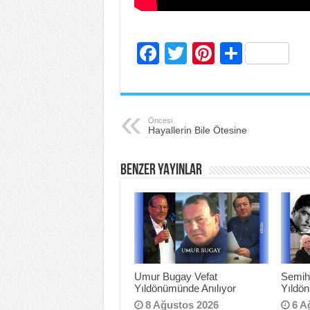
F
T
Pi
S
a
wi
nt
h
c
tt
er
ar
e
er
e
e
Öncesi
Hayallerin Bile Ötesine
b
st
o
BENZER YAYINLAR
o
k
Umur Bugay Vefat
Semih
Yıldönümünde Anılıyor
Yıldö
8 Ağustos 2026
6 A