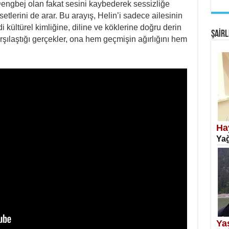
engbej olan fakat sesini kaybederek sessizliğe
EM
lerini de arar. Bu arayış, Helin’i sadece ailesinin
Fan
kültürel kimliğine, diline ve köklerine doğru derin
ŞAİRL
arşılaştığı gerçekler, ona hem geçmişin ağırlığını hem
SA
Erk
Ha
Yağ
NE
Öğr
Ya