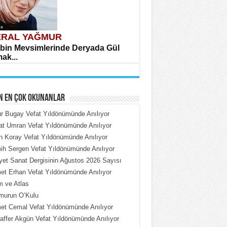
RAL YAĞMUR
bin Mevsimlerinde Deryada Gül
ak...
N EN ÇOK OKUNANLAR
 Bugay Vefat Yıldönümünde Anılıyor
t Umran Vefat Yıldönümünde Anılıyor
n Koray Vefat Yıldönümünde Anılıyor
HMET ÇOBAN
h Sergen Vefat Yıldönümünde Anılıyor
rdeki Put Dışardaki Maskeler...
iyet Sanat Dergisinin Ağustos 2026 Sayısı
t Erhan Vefat Yıldönümünde Anılıyor
 ve Atlas
murun O’Kulu
t Cemal Vefat Yıldönümünde Anılıyor
ffer Akgün Vefat Yıldönümünde Anılıyor