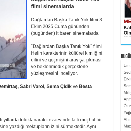
filmi sinemalarda
Dağlardan Başka Tanık Yok filmi 3
ME
Ekim 2025 Cuma gününden
Kal
Olm
(bugünden) itibaren sinemalarda
"Dağlardan Başka Tanık Yok" filmi
Helin karakterinin kültürel kimliğini,
BUGÜ
dilini ve geçmişini arayışa çıkması
Umur
ve beklenmedik gerçeklerle
Seda
yüzleşmesini inceliyor.
Erki
ME
Semi
emirtaş, Sabri Varol, Sema Çidik
ve
Besta
İçe
Mill
Ahme
Ölüm
Yağ
ı yıllarda tutuklanarak cezaevinde faili meçhul bir
Ahme
ine yazdığı mektupların izini sürmektedir. Aynı
Muza