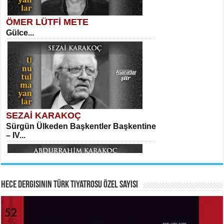
ÖMER LÜTFİ METE
Gülce...
MEHMET TAŞTAN
Vagon’da Bir Şairle...
Sibel Orhan
İki Kırık Boşluk...
SEZAİ KARAKOÇ
Sürgün Ülkeden Başkentler Başkentine
SITKI CANEY
– IV...
Oruçla Devrim ve Özgürlüğe…...
Meral Yağmur
Eski Bir Şiir...
Hece Dergisinin Türk Tiyatrosu Özel Sayısı
ABDURRAHİM KARAKOÇ
HAYRETTİN TAYLAN