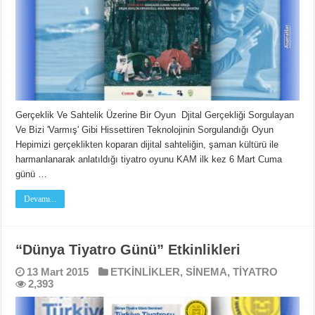
Gerçeklik Ve Sahtelik Üzerine Bir Oyun Djital Gerçekliği Sorgulayan
Ve Bizi 'Varmış' Gibi Hissettiren Teknolojinin Sorgulandığı Oyun
Hepimizi gerçeklikten koparan dijital sahteliğin, şaman kültürü ile
harmanlanarak anlatıldığı tiyatro oyunu KAM ilk kez 6 Mart Cuma
günü …
Devamı...
“Dünya Tiyatro Günü” Etkinlikleri
13 Mart 2015
ETKİNLİKLER
,
SİNEMA
,
TİYATRO
2,393