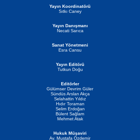
Yayın Koordinatörü
Sıtkı Caney
Yayın Danışmanı
MUSTAFA ORAL
Ahmet Aydın
Necati Sarıca
Şiir, Siyaseti Kaldırmıyor Tanpınar...
Helin...
Sanat Yönetmeni
Esra Cansu
Yayın Editörü
Tutkun Doğu
Editörler
İSMAİL OKUTAN
Gülümser Devrim Güler
Fatma Camcı
Erkeklerin Kahrolması Ne Demektir
Sündüs Arslan Akça
Evvel Zaman Tanrıçası...
Biliyor musunuz? ...
Selahattin Yıldız
Hıdır Toraman
Selim Erdoğan
Bülent Sağlam
Mehmet Atak
Hukuk Müşaviri
Av. Mustafa Özdemir