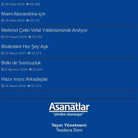
İdrakimle Üşürken...
28 Eylül 2015
36,098
Mami Alexandrina için
28 Ekim 2020
35,731
Mehmet Çetin Vefat Yıldönümünde Anılıyor
25 Kasım 2024
35,703
Birdenbire Her Şey Aşk
NAZIM HİKMET RAN
MAHMUT GÜRBÜZ
Songül Özel
25 Mayıs 2017
34,374
Bir Cezaevinde, Tecritteki Adamın
İbrahim Olmak ve Bitirebilmek...
Mahzen...
Mektupları...
Belki de Son/suzluk
8 Ağustos 2024
32,644
Hazır mıyız Arkadaşlar
26 Nisan 2016
31,372
NURAN KÖSE BAYDAR
Neva Selçuk
Gün Güzeli...
Ben Deniz Değilim ki...
Yayın Yönetmeni
Teodora Doni