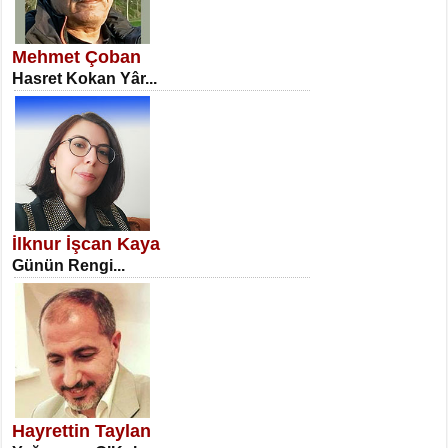
SATILMIŞ ÜMİT ÇETİNKAYA
Erkenlik...
Mehmet Çoban
Hasret Kokan Yâr...
NECLA DİLEK ARSLAN
Öğretmenler Günü Mahkemesi...
İlknur İşcan Kaya
Günün Rengi...
İSA KARATEPE
Ekranlar Arasında Kaybolan İnsan...
Hayrettin Taylan