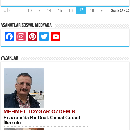
17
« İlk
...
10
«
14
15
16
18
»
Sayfa 17 / 18
Asanatlar Sosyal Medyada
Facebook
Instagram
Pinterest
Twitter
YouTube
YAZARLAR
MEHMET TOYGAR ÖZDEMİR
Erzurum’da Bir Ocak Cemal Gürsel
İlkokulu...