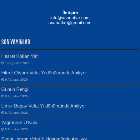
Mustafa Oral
NUHAN NEBİ ÇAM
İletişim
Yağmur Mangası...
Kaptan...
info@asanatlar.com
asanatlar@gmail.com
SON YAYINLAR
Hasret Kokan Yâr
10 Ağustos 2026
Yılmaz Ekinci
MUSTAFA KELOĞLU
Fikret Otyam Vefat Yıldönümünde Anılıyor
Geceye Söylenen...
Yarına İz Bırakmak...
9 Ağustos 2026
Günün Rengi
9 Ağustos 2026
Umur Bugay Vefat Yıldönümünde Anılıyor
8 Ağustos 2026
Yağmurun O’Kulu
Banu Sancak
ATİLLA ÖZEN
8 Ağustos 2026
Defterimden İçeri...
Sultan Olmadan Önce Eyüp...
Sedat Umran Vefat Yıldönümünde Anılıyor