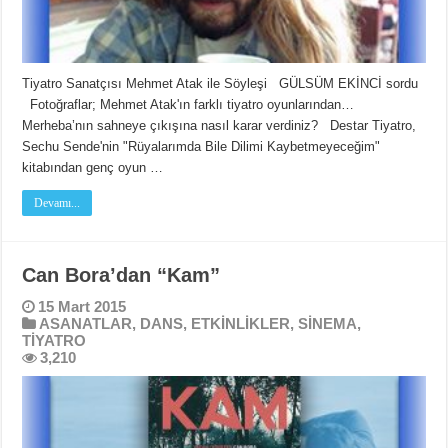
Tiyatro Sanatçısı Mehmet Atak ile Söyleşi GÜLSÜM EKİNCİ sordu
Fotoğraflar; Mehmet Atak'ın farklı tiyatro oyunlarından…
Merheba’nın sahneye çıkışına nasıl karar verdiniz? Destar Tiyatro,
Sechu Sende'nin "Rüyalarımda Bile Dilimi Kaybetmeyeceğim"
kitabından genç oyun …
Devamı...
Can Bora’dan “Kam”
15 Mart 2015
ASANATLAR
,
DANS
,
ETKİNLİKLER
,
SİNEMA
,
TİYATRO
3,210