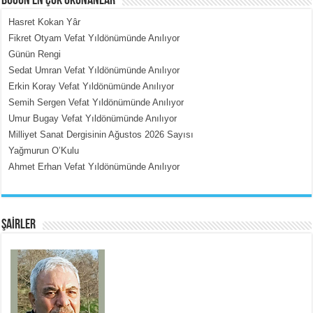
BUGÜN EN ÇOK OKUNANLAR
Hasret Kokan Yâr
Fikret Otyam Vefat Yıldönümünde Anılıyor
Günün Rengi
MEHMET ÇOBAN
Sedat Umran Vefat Yıldönümünde Anılıyor
İçerdeki Put Dışardaki Maskeler...
Erkin Koray Vefat Yıldönümünde Anılıyor
Semih Sergen Vefat Yıldönümünde Anılıyor
Umur Bugay Vefat Yıldönümünde Anılıyor
Milliyet Sanat Dergisinin Ağustos 2026 Sayısı
Yağmurun O’Kulu
Ahmet Erhan Vefat Yıldönümünde Anılıyor
EMİNE CUMA
Fanatizm Çıkmazı...
ŞAİRLER