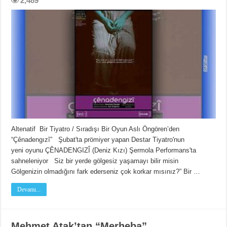
2,489
Altenatif Bir Tiyatro / Sıradışı Bir Oyun Aslı Öngören’den
“Çênadengızî” Şubat'ta prömiyer yapan Destar Tiyatro'nun
yeni oyunu ÇÊNADENGIZÎ (Deniz Kızı) Şermola Performans'ta
sahneleniyor Siz bir yerde gölgesiz yaşamayı bilir misin
Gölgenizin olmadığını fark ederseniz çok korkar mısınız?” Bir …
Devamı...
Mehmet Atak’tan “Merheba”