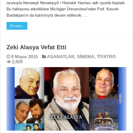
oyunuyla Nexweşê Nexweşiyê / Hastalık Hastası adlı oyunla başladı.
Bu haftasonu etkinliklere Michigan Üniversitesi'nden Prof. Kevork
Bardakjian'ın da katılımıyla devam edilecek. …
Devamı...
Zeki Alasya Vefat Etti
8 Mayıs 2015
ASANATLAR
,
SİNEMA
,
TİYATRO
2,920