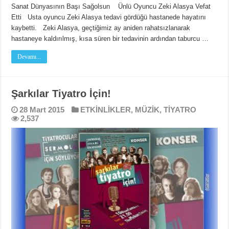
Sanat Dünyasının Başı Sağolsun Ünlü Oyuncu Zeki Alasya Vefat
Etti Usta oyuncu Zeki Alasya tedavi gördüğü hastanede hayatını
kaybetti. Zeki Alasya, geçtiğimiz ay aniden rahatsızlanarak
hastaneye kaldırılmış, kısa süren bir tedavinin ardından taburcu …
Devamı...
Şarkılar Tiyatro İçin!
28 Mart 2015
ETKİNLİKLER
,
MÜZİK
,
TİYATRO
2,537