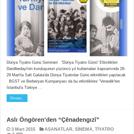
Dünya Tiyatro Günü Semineri “Dünya Tiyatro Günü” Etkinlikleri
Darülbedayi'nin kuruluşunun yüzüncü yıl kutlamaları kapsamında 28-
29 Mart'ta Salt Galata'da Dünya Tiyatrolar Günü etkinlikleri yapılacak
BGST ve Berberyan Kumpanyası da bu etkinliklere "Venedik'ten
İstanbul'a Türkiye …
Devamı...
Aslı Öngören’den “Çênadengızî”
3 Mart 2015
ASANATLAR
,
SİNEMA
,
TİYATRO