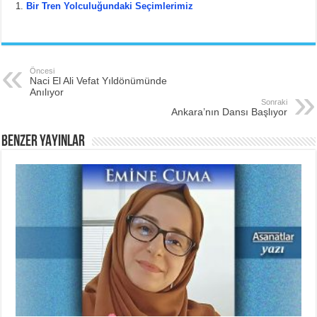
c
tt
er
ar
Bir Tren Yolculuğundaki Seçimlerimiz
e
er
e
e
b
st
o
Öncesi
Naci El Ali Vefat Yıldönümünde
o
Anılıyor
Sonraki
k
Ankara’nın Dansı Başlıyor
BENZER YAYINLAR