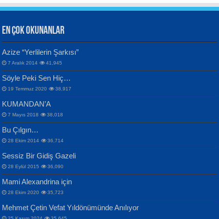
EN ÇOK OKUNANLAR
CAHİT SITKI TARANCI
Azize “Yerlilerin Şarkısı”
Otuz Beş Yaş Şiiri...
VAHDETTİN YİĞİTCAN
Bülent Sağlam
7 Aralık 2014
41,945
Samimiyet Nedir?...
Mescid-i Aksâ Üstüne Ay!...
Söyle Peki Sen Hiç…
19 Temmuz 2020
38,917
KUMANDAN’A
7 Mayıs 2018
38,018
Bu Çılgın…
ERDEM BAYAZIT
28 Ekim 2014
36,714
Sana, Bana, Vatanıma, Ülkemin
İPEK ACAR SERT
Selahattin Yıldız
Sessiz Bir Gidiş Gazeli
İnsanlarına Dair...
Gazze’nin Şecaati, Ümmetin İmtihanı...
İdrakimle Üşürken...
28 Eylül 2015
36,090
Mami Alexandrina için
28 Ekim 2020
35,723
Mehmet Çetin Vefat Yıldönümünde Anılıyor
25 Kasım 2024
35,645