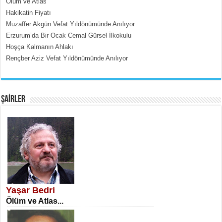
Ölüm ve Atlas
Hakikatin Fiyatı
Muzaffer Akgün Vefat Yıldönümünde Anılıyor
Erzurum’da Bir Ocak Cemal Gürsel İlkokulu
Hoşça Kalmanın Ahlakı
Rençber Aziz Vefat Yıldönümünde Anılıyor
EMİNE CUMA
Fanatizm Çıkmazı...
ŞAİRLER
SATILMIŞ ÜMİT ÇETİNKAYA
Erkenlik...
Yaşar Bedri
Ölüm ve Atlas...