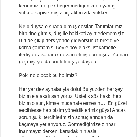
kendimizi de pek beğenmediğimizden yanlış
yollara sapıvermişiz hiç aklımızda yokken!
Ne olduysa o sırada olmuş dostlar. Tanımlarımız
birbirine girmiş, düş ile hakikati ayırt edememişiz.
Biri de çıkıp “ters yönde gidiyorsunuz bre” diye
korna çalmamış! Böyle böyle aksi istikamette,
ilerliyoruz sanarak devam etmiş durmuşuz. Zaman
geçmiş, yol da unutulmuş yoldaş da…
Peki ne olacak bu halimiz?
Her yer dev aynalarıyla dolu! Bu yüzden her şey
bizimle alakalı sanıyoruz. Üstelik söz hakkı hep
bizim olsun, kimse müdahale etmesin… En güzel
tercihlerse hep bizim yöneldiklerimiz güya! Ancak
sorun şu ki tercihlerimizin sonuçlarından da
kaçmaya yer arıyoruz. Görmediğimize zinhar
inanmayız derken, karşıdakinin asla