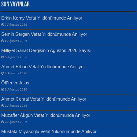
SON YAYINLAR
Erkin Koray Vefat Yıldönümünde Anılıyor
7 Ağustos 2026
Yılmaz Ekinci
MUSTAFA KELOĞLU
Semih Sergen Vefat Yıldönümünde Anılıyor
Geceye Söylenen...
Yarına İz Bırakmak...
6 Ağustos 2026
Milliyet Sanat Dergisinin Ağustos 2026 Sayısı
5 Ağustos 2026
Ahmet Erhan Vefat Yıldönümünde Anılıyor
4 Ağustos 2026
Ölüm ve Atlas
Banu Sancak
ATİLLA ÖZEN
3 Ağustos 2026
Defterimden İçeri...
Sultan Olmadan Önce Eyüp...
Ahmet Cemal Vefat Yıldönümünde Anılıyor
2 Ağustos 2026
Muzaffer Akgün Vefat Yıldönümünde Anılıyor
2 Ağustos 2026
Mustafa Miyasoğlu Vefat Yıldönümünde Anılıyor