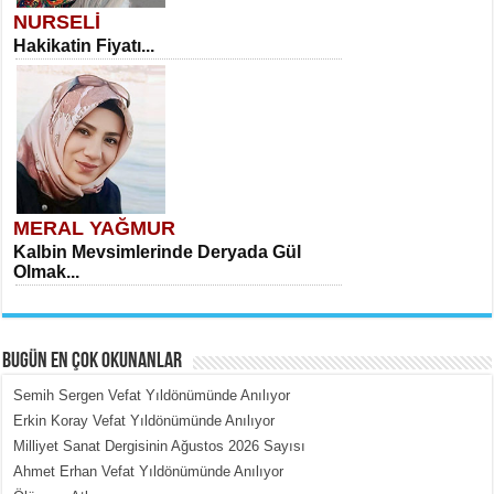
NURSELİ
Hakikatin Fiyatı...
MERAL YAĞMUR
Kalbin Mevsimlerinde Deryada Gül
Olmak...
BUGÜN EN ÇOK OKUNANLAR
Semih Sergen Vefat Yıldönümünde Anılıyor
Erkin Koray Vefat Yıldönümünde Anılıyor
Milliyet Sanat Dergisinin Ağustos 2026 Sayısı
MEHMET ÇOBAN
Ahmet Erhan Vefat Yıldönümünde Anılıyor
İçerdeki Put Dışardaki Maskeler...