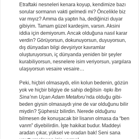
Etraftaki nesneleri kenara koyup, kendimize bazı
sorular sormanın vakti gelmedi mi? Öncelikle biz
var mıyız? Amma da yaptın ha, dediğinizi duyar
gibiyim. Tamam güzel kardeşim, varsın. Aksini
iddia için demiyorum. Ancak olduğuna nasıl karar
verdin? Görüyorsun, dokunuyorsun, duyuyorsun,
dış dünyadan bilgi devşiriyor kavramlar
oluşturuyorsun, iç dünyanda yeniden bir şeyler
kurabiliyorsun, nesnelere isim veriyorsun, yargılara
ulaşıyorsun vesaire vesaire…
Peki, hiçbiri olmasaydı, elin kolun bedenin, gözün
yok ve hiçbir bilgiye de sahip değilsin -tıpkı
İbn
Sina’
nın
Uçan Adam Metaforu’
nda olduğu gibi-
beden giysin olmasaydı yine de var olduğunu bilir
miydin? Şüphesiz bilirdin. Nerede olduğunu
bilmesen de konuşacak bir lisanın olmasa da “ben
varım” diyebilirdin. İşte hakikat budur. Maddeyi
aradan çıkar, yüksel ve oradan bak! Seni sana