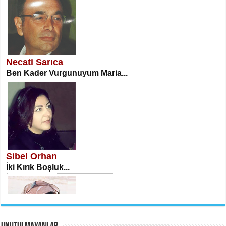
NECLA DİLEK ARSLAN
Öğretmenler Günü Mahkemesi...
Necati Sarıca
Ben Kader Vurgunuyum Maria...
İSA KARATEPE
Ekranlar Arasında Kaybolan İnsan...
Sibel Orhan
İki Kırık Boşluk...