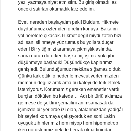
yazı yazmaya niyet etmiştim. Bu giriş olmadı, az
önceki satırları okumadık farz edelim.
Evet, nereden başlayalım peki! Buldum. Hikmete
duyduğumuz özlemden girelim konuya. Bakalım
yol nerelere çıkacak. Hikmet değil miydi zaten bizi
adı sanı silinmeye yüz tutmuş bu yollara duçar
eden! Bir yitiğimizi aramaya çıkmıştık aslında,
sonra durup dururken başka hiç işimiz yok gibi
düşünmeye başladık! Düşündükçe kaplarımız
genişledi. Bulunduğumuz mekâna sığamaz olduk.
Çünkü fark ettik, o nedenle mevcut yerlerimizden
memnun değiliz artık ama bu kaleyi de terk etmek
istemiyoruz. Korumamız gereken emanetler vardı
burçları dökülen bu kalede… Adı bir türlü aklımıza
gelmese de şeklini şemailini anımsamasak da
içimizde bir yerlerde izi olan, atalarımızdan yadigâr
bir şeyleri korumaya çalışıyorduk en son! Lakin
uyuşuk zihinlerimiz hem miyop hem hipermetrop
iken görüşlerimiz pek de berrak olmadığından,