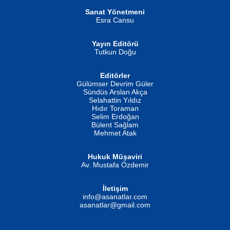
Helin...
Sanat Yönetmeni
Esra Cansu
Yayın Editörü
Tutkun Doğu
Editörler
İSMAİL OKUTAN
Gülümser Devrim Güler
Fatma Camcı
Erkeklerin Kahrolması Ne Demektir
Sündüs Arslan Akça
Evvel Zaman Tanrıçası...
Biliyor musunuz? ...
Selahattin Yıldız
Hıdır Toraman
Selim Erdoğan
Bülent Sağlam
Mehmet Atak
Hukuk Müşaviri
Av. Mustafa Özdemir
Mustafa Oral
NUHAN NEBİ ÇAM
İletişim
Yağmur Mangası...
Kaptan...
info@asanatlar.com
asanatlar@gmail.com