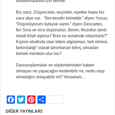
unutturmalarına izin verme!
Biz varız. Düşünceler, seçimler, niyetler hepsi biz
varız diye var. “İlim kendin bilmektir.” diyen Yunus,
“Düşünüyorum öyleyse varım.” diyen Descartes,
İbn Sina ve nice düşünürün, âlimin, filozofun derdi
neydi Allah aşkına? Bize ne anlatmak istiyorlardı?”
Kişinin etrafında olan biteni algılaması, fark etmesi,
farkındalığı” olarak tanımlanan bilinç olmadan
bilmek mümkün olur mu?
Davranışlarından ve söylemlerinden haberi
olmayan ne yapacağını kestirebilir mi, mutlu olup
olmadığını anlayabilir mi? Vesselam…
F
T
Pi
S
a
wi
nt
h
DİĞER YAYINLARI: