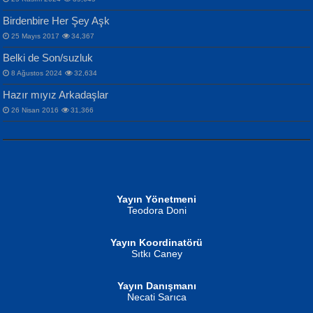
Birdenbire Her Şey Aşk
NAZIM HİKMET RAN
MAHMUT GÜRBÜZ
Songül Özel
25 Mayıs 2017
34,367
Bir Cezaevinde, Tecritteki Adamın
İbrahim Olmak ve Bitirebilmek...
Mahzen...
Mektupları...
Belki de Son/suzluk
8 Ağustos 2024
32,634
Hazır mıyız Arkadaşlar
26 Nisan 2016
31,366
NURAN KÖSE BAYDAR
Neva Selçuk
Gün Güzeli...
Ben Deniz Değilim ki...
Yayın Yönetmeni
Teodora Doni
Yayın Koordinatörü
Sıtkı Caney
Yayın Danışmanı
MUSTAFA ORAL
Ahmet Aydın
Necati Sarıca
Şiir, Siyaseti Kaldırmıyor Tanpınar...