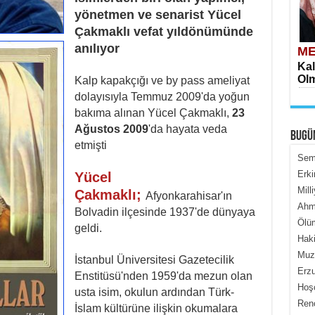
yönetmen ve senarist Yücel
Çakmaklı vefat yıldönümünde
anılıyor
ME
Kal
Olm
Kalp kapakçığı ve by pass ameliyat
dolayısıyla Temmuz 2009'da yoğun
bakıma alınan Yücel Çakmaklı,
23
Ağustos 2009
'da hayata veda
BUGÜ
etmişti
Semi
Erki
Yücel
Mill
Çakmaklı;
ME
Afyonkarahisar'ın
Ahme
İçe
Bolvadin ilçesinde 1937'de dünyaya
Ölüm
geldi.
Haki
Muza
İstanbul Üniversitesi Gazetecilik
Erzu
Enstitüsü'nden 1959'da mezun olan
Hoş
usta isim, okulun ardından Türk-
Renç
İslam kültürüne ilişkin okumalara