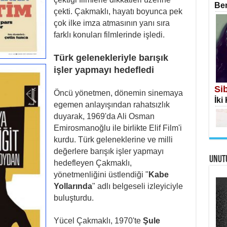
Ben
çekti. Çakmaklı, hayatı boyunca pek
çok ilke imza atmasının yanı sıra
farklı konuları filmlerinde işledi.
Türk gelenekleriyle barışık
İS
işler yapmayı hedefledi
Ekr
Si
Öncü yönetmen, dönemin sinemaya
İki
egemen anlayışından rahatsızlık
duyarak, 1969'da Ali Osman
Emirosmanoğlu ile birlikte Elif Film'i
kurdu. Türk geleneklerine ve milli
değerlere barışık işler yapmayı
UNUT
AH
hedefleyen Çakmaklı,
Öme
yönetmenliğini üstlendiği "
Kabe
Tah
Me
Yollarında
" adlı belgeseli izleyiciyle
Eski
buluşturdu.
Yücel Çakmaklı, 1970'te
Şule