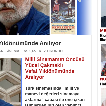
ME
Erz
İlk
 Yıldönümünde Anılıyor
AR
,
SİNEMA
5,651 KEZ OKUNDU
Milli Sinemamın Öncüsü
Yücel Çakmaklı
Vefat Yıldönümünde
Anılıyor
NU
Hak
Türk sinemasında "milli ve
manevi değerleri sinemaya
aktarma" çabası ile öne çıkan
isimlerden biri olan yapımcı,