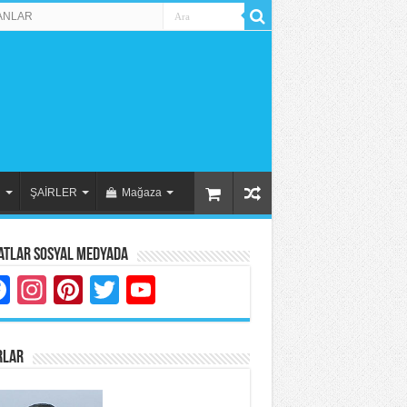
ANLAR
R
ŞAİRLER
Mağaza
atlar Sosyal Medyada
Facebook
Instagram
Pinterest
Twitter
YouTube
RLAR