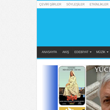
ÇEVİRİ ŞİİRLER
SÖYLEŞİLER
ETKİNLİKLER
ANASAYFA
AKIŞ
EDEBİYAT
MÜZİK