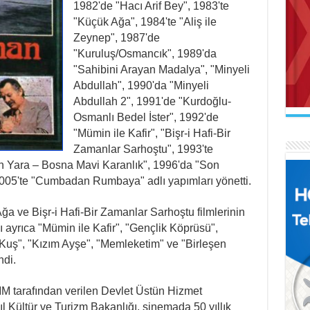
1982'de "Hacı Arif Bey", 1983'te
"Küçük Ağa", 1984'te "Aliş ile
Zeynep", 1987'de
"Kuruluş/Osmancık", 1989'da
"Sahibini Arayan Madalya", "Minyeli
AB
Abdullah", 1990'da "Minyeli
Mak
İL
Se
Abdullah 2", 1991'de "Kurdoğlu-
Uçu
Ne 
Osmanlı Bedel İster", 1992'de
"Mümin ile Kafir", "Bişr-i Hafi-Bir
Zamanlar Sarhoştu", 1993'te
 Yara – Bosna Mavi Karanlık", 1996'da "Son
2005'te "Cumbadan Rumbaya" adlı yapımları yönetti.
AR
ğa ve Bişr-i Hafi-Bir Zamanlar Sarhoştu filmlerinin
Naa
FA
İl
ayrıca "Mümin ile Kafir", "Gençlik Köprüsü",
El 
Gel
ip Kuş", "Kızım Ayşe", "Memleketim" ve "Birleşen
ndi.
tarafından verilen Devlet Üstün Hizmet
l Kültür ve Turizm Bakanlığı, sinemada 50 yıllık