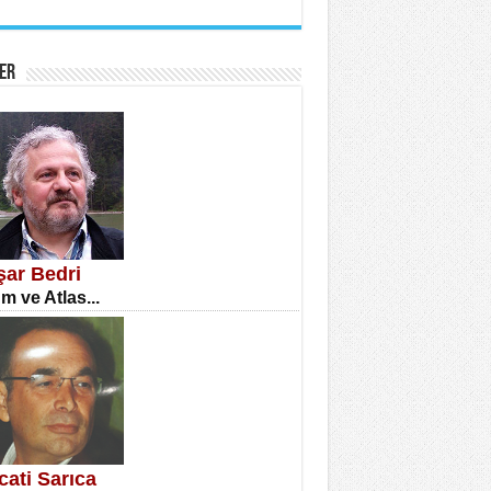
İNE CUMA
atizm Çıkmazı...
ER
TILMIŞ ÜMİT ÇETİNKAYA
enlik...
şar Bedri
m ve Atlas...
CLA DİLEK ARSLAN
etmenler Günü Mahkemesi...
cati Sarıca