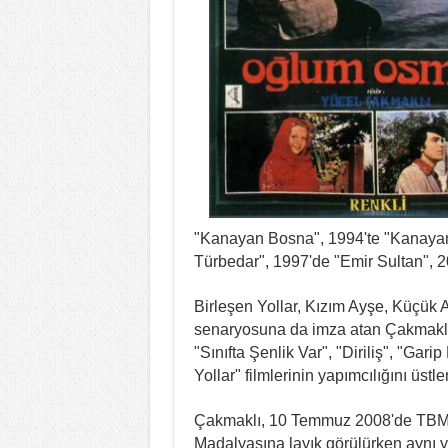
"Kanayan Bosna", 1994'te "Kanayan
Türbedar", 1997'de "Emir Sultan", 
Birleşen Yollar, Kızım Ayşe, Küçük A
senaryosuna da imza atan Çakmaklı 
"Sınıfta Şenlik Var", "Diriliş", "Gar
Yollar" filmlerinin yapımcılığını üstle
Çakmaklı, 10 Temmuz 2008'de TBMM 
Madalyasına layık görülürken aynı yı