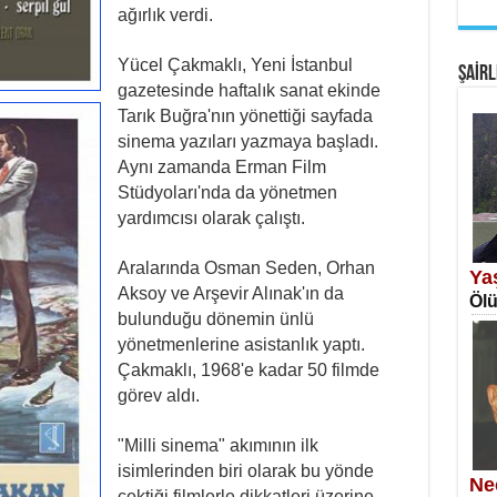
ağırlık verdi.
EM
Fan
Yücel Çakmaklı, Yeni İstanbul
ŞAİRL
gazetesinde haftalık sanat ekinde
Tarık Buğra'nın yönettiği sayfada
sinema yazıları yazmaya başladı.
Aynı zamanda Erman Film
Stüdyoları'nda da yönetmen
yardımcısı olarak çalıştı.
SA
Erk
Aralarında Osman Seden, Orhan
Ya
Aksoy ve Arşevir Alınak'ın da
Ölü
bulunduğu dönemin ünlü
yönetmenlerine asistanlık yaptı.
Çakmaklı, 1968'e kadar 50 filmde
görev aldı.
NE
"Milli sinema" akımının ilk
Öğr
isimlerinden biri olarak bu yönde
Ne
çektiği filmlerle dikkatleri üzerine