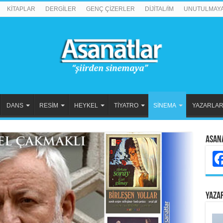
KİTAPLAR
DERGİLER
GENÇ ÇİZERLER
DİJİTAL/İM
UNUTULMAY
DANS
RESİM
HEYKEL
TİYATRO
SİNEMA
YAZARLA
Asan
YAZA