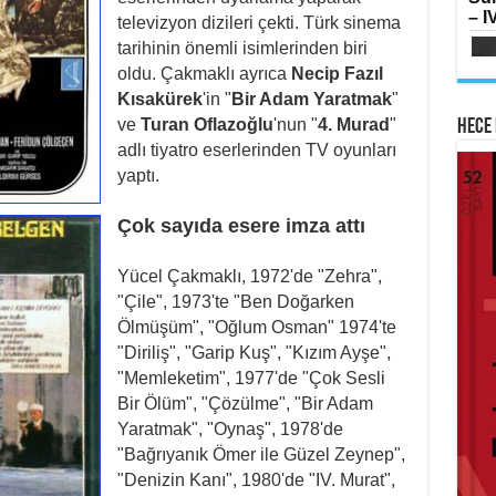
SI
– IV
televizyon dizileri çekti. Türk sinema
Oru
Su
tarihinin önemli isimlerinden biri
Yılk
oldu. Çakmaklı ayrıca
Necip Fazıl
Kısakürek
'in "
Bir Adam Yaratmak
"
ve
Turan Oflazoğlu
'nun "
4. Murad
"
Hece 
adlı tiyatro eserlerinden TV oyunları
yaptı.
AB
HA
Çok sayıda esere imza attı
Mih
Lai
Fe
Ram
Ker
Yücel Çakmaklı, 1972'de "Zehra",
"Çile", 1973'te "Ben Doğarken
Ölmüşüm", "Oğlum Osman" 1974'te
"Diriliş", "Garip Kuş", "Kızım Ayşe",
"Memleketim", 1977'de "Çok Sesli
Bir Ölüm", "Çözülme", "Bir Adam
ME
Yaratmak", "Oynaş", 1978'de
İsti
Sİ
Ha
"Bağrıyanık Ömer ile Güzel Zeynep",
Çat
Haz
"Denizin Kanı", 1980'de "IV. Murat",