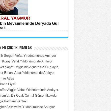
RAL YAĞMUR
bin Mevsimlerinde Deryada Gül
ak...
N EN ÇOK OKUNANLAR
h Sergen Vefat Yıldönümünde Anılıyor
n Koray Vefat Yıldönümünde Anılıyor
iyet Sanat Dergisinin Ağustos 2026 Sayısı
HMET ÇOBAN
t Erhan Vefat Yıldönümünde Anılıyor
rdeki Put Dışardaki Maskeler...
 ve Atlas
katin Fiyatı
ffer Akgün Vefat Yıldönümünde Anılıyor
rum’da Bir Ocak Cemal Gürsel İlkokulu
ça Kalmanın Ahlakı
ber Aziz Vefat Yıldönümünde Anılıyor