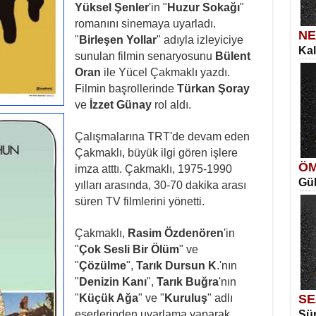
Yüksel Şenler
'in "
Huzur Sokağı
"
romanını sinemaya uyarladı.
NE
"
Birleşen Yollar
" adıyla izleyiciye
Kal
SE
sunulan filmin senaryosunu
Bülent
İns
Ka
Oran
ile Yücel Çakmaklı yazdı.
Aya
Filmin başrollerinde
Türkan Şoray
ve
İzzet Günay
rol aldı.
Çalışmalarına TRT'de devam eden
Çakmaklı, büyük ilgi gören işlere
ÖM
imza atttı. Çakmaklı, 1975-1990
Gül
ME
yılları arasında, 30-70 dakika arası
Vag
süren TV filmlerini yönetti.
Me
Elm
Çakmaklı,
Rasim Özdenören
'in
"
Çok Sesli Bir Ölüm
" ve
"
Çözülme
",
Tarık Dursun K
.'nın
"
Denizin Kanı
",
Tarık Buğra
'nın
"
Küçük Ağa
" ve "
Kuruluş
" adlı
SE
eserlerinden uyarlama yaparak
Sür