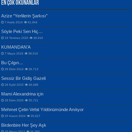
EN ÇOK OKUNANLAR
CAHİT SITKI TARANCI
Azize “Yerlilerin Şarkısı”
Otuz Beş Yaş Şiiri...
VAHDETTİN YİĞİTCAN
Bülent Sağlam
7 Aralık 2014
41,944
Samimiyet Nedir?...
Mescid-i Aksâ Üstüne Ay!...
Söyle Peki Sen Hiç…
19 Temmuz 2020
38,916
KUMANDAN’A
7 Mayıs 2018
38,016
Bu Çılgın…
ERDEM BAYAZIT
28 Ekim 2014
36,713
Sana, Bana, Vatanıma, Ülkemin
İPEK ACAR SERT
Selahattin Yıldız
Sessiz Bir Gidiş Gazeli
İnsanlarına Dair...
Gazze’nin Şecaati, Ümmetin İmtihanı...
İdrakimle Üşürken...
28 Eylül 2015
36,088
Mami Alexandrina için
28 Ekim 2020
35,721
Mehmet Çetin Vefat Yıldönümünde Anılıyor
25 Kasım 2024
35,627
Birdenbire Her Şey Aşk
NAZIM HİKMET RAN
MAHMUT GÜRBÜZ
25 Mayıs 2017
34,365