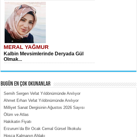
MERAL YAĞMUR
Kalbin Mevsimlerinde Deryada Gül
Olmak...
BUGÜN EN ÇOK OKUNANLAR
Semih Sergen Vefat Yıldönümünde Anılıyor
Ahmet Erhan Vefat Yıldönümünde Anılıyor
Milliyet Sanat Dergisinin Ağustos 2026 Sayısı
MEHMET ÇOBAN
Ölüm ve Atlas
İçerdeki Put Dışardaki Maskeler...
Hakikatin Fiyatı
Erzurum’da Bir Ocak Cemal Gürsel İlkokulu
Hoşça Kalmanın Ahlakı