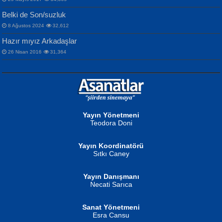
Songül Özel
Bir Cezaevinde, Tecritteki Adamın
İbrahim Olmak ve Bitirebilmek...
Mahzen...
Mektupları...
Belki de Son/suzluk
8 Ağustos 2024
32,612
Hazır mıyız Arkadaşlar
26 Nisan 2016
31,364
NURAN KÖSE BAYDAR
Neva Selçuk
Gün Güzeli...
Ben Deniz Değilim ki...
Yayın Yönetmeni
Teodora Doni
Yayın Koordinatörü
Sıtkı Caney
Yayın Danışmanı
MUSTAFA ORAL
Ahmet Aydın
Necati Sarıca
Şiir, Siyaseti Kaldırmıyor Tanpınar...
Helin...
Sanat Yönetmeni
Esra Cansu