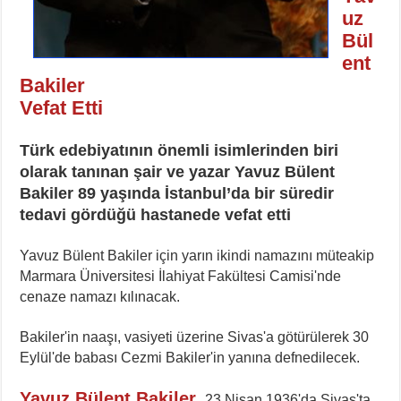
uz
Bül
ent
Bakiler
Vefat Etti
Türk edebiyatının önemli isimlerinden biri
olarak tanınan
şair ve yazar Yavuz Bülent
Bakiler 89 yaşında İstanbul’da bir süredir
tedavi gördüğü hastanede vefat etti
Yavuz Bülent Bakiler için yarın ikindi namazını müteakip
Marmara Üniversitesi İlahiyat Fakültesi Camisi'nde
cenaze namazı kılınacak.
Bakiler'in naaşı, vasiyeti üzerine Sivas'a götürülerek 30
Eylül'de babası Cezmi Bakiler'in yanına defnedilecek.
Yavuz Bülent Bakiler
,
23 Nisan 1936'da Sivas'ta