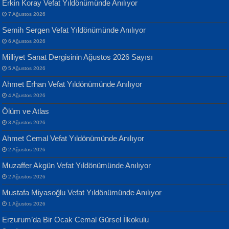
Erkin Koray Vefat Yıldönümünde Anılıyor
7 Ağustos 2026
Yılmaz Ekinci
MUSTAFA KELOĞLU
Semih Sergen Vefat Yıldönümünde Anılıyor
Geceye Söylenen...
Yarına İz Bırakmak...
6 Ağustos 2026
Milliyet Sanat Dergisinin Ağustos 2026 Sayısı
5 Ağustos 2026
Ahmet Erhan Vefat Yıldönümünde Anılıyor
4 Ağustos 2026
Ölüm ve Atlas
Banu Sancak
ATİLLA ÖZEN
3 Ağustos 2026
Defterimden İçeri...
Sultan Olmadan Önce Eyüp...
Ahmet Cemal Vefat Yıldönümünde Anılıyor
2 Ağustos 2026
Muzaffer Akgün Vefat Yıldönümünde Anılıyor
2 Ağustos 2026
Mustafa Miyasoğlu Vefat Yıldönümünde Anılıyor
1 Ağustos 2026
İsmail Aydos
EKREM KARABABA
Erzurum’da Bir Ocak Cemal Gürsel İlkokulu
İnkisar...
Yaralı Şiir...