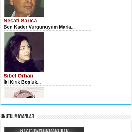
NECLA DİLEK ARSLAN
Öğretmenler Günü Mahkemesi...
Necati Sarıca
Ben Kader Vurgunuyum Maria...
İSA KARATEPE
Ekranlar Arasında Kaybolan İnsan...
Sibel Orhan
İki Kırık Boşluk...
UNUTULMAYANLAR
AHMET URFALI
Ömer Lütfi Mete’nin “Gülce” Şiirini
Tahlil Denemesi...
Meral Yağmur