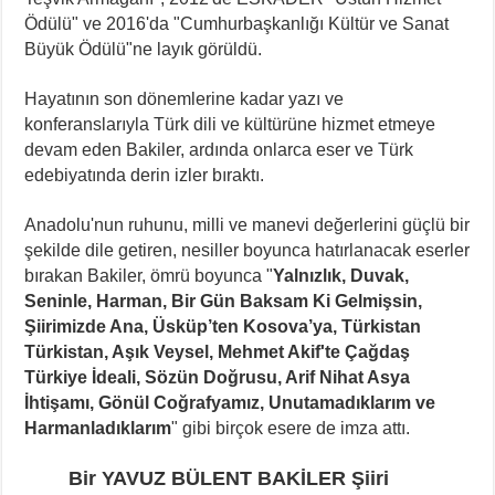
Ödülü" ve 2016'da "Cumhurbaşkanlığı Kültür ve Sanat
Büyük Ödülü"ne layık görüldü.
Hayatının son dönemlerine kadar yazı ve
konferanslarıyla Türk dili ve kültürüne hizmet etmeye
devam eden Bakiler, ardında onlarca eser ve Türk
edebiyatında derin izler bıraktı.
Anadolu'nun ruhunu, milli ve manevi değerlerini güçlü bir
şekilde dile getiren, nesiller boyunca hatırlanacak eserler
bırakan Bakiler, ömrü boyunca "
Yalnızlık, Duvak,
Seninle, Harman, Bir Gün Baksam Ki Gelmişsin,
Şiirimizde Ana, Üsküp’ten Kosova’ya, Türkistan
Türkistan, Aşık Veysel, Mehmet Akif'te Çağdaş
Türkiye İdeali, Sözün Doğrusu, Arif Nihat Asya
İhtişamı, Gönül Coğrafyamız, Unutamadıklarım ve
Harmanladıklarım
" gibi birçok esere de imza attı.
Bir YAVUZ BÜLENT BAKİLER Şiiri