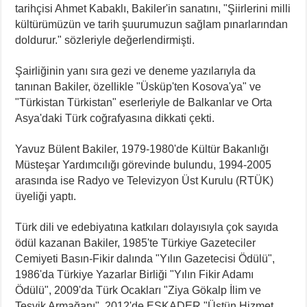
tarihçisi Ahmet Kabaklı, Bakiler'in sanatını, "Şiirlerini milli
kültürümüzün ve tarih şuurumuzun sağlam pınarlarından
doldurur." sözleriyle değerlendirmişti.
Şairliğinin yanı sıra gezi ve deneme yazılarıyla da
tanınan Bakiler, özellikle "Üsküp'ten Kosova'ya" ve
"Türkistan Türkistan" eserleriyle de Balkanlar ve Orta
Asya'daki Türk coğrafyasına dikkati çekti.
Yavuz Bülent Bakiler, 1979-1980'de Kültür Bakanlığı
Müsteşar Yardımcılığı görevinde bulundu, 1994-2005
arasında ise Radyo ve Televizyon Üst Kurulu (RTÜK)
üyeliği yaptı.
Türk dili ve edebiyatına katkıları dolayısıyla çok sayıda
ödül kazanan Bakiler, 1985'te Türkiye Gazeteciler
Cemiyeti Basın-Fikir dalında "Yılın Gazetecisi Ödülü",
1986'da Türkiye Yazarlar Birliği "Yılın Fikir Adamı
Ödülü", 2009'da Türk Ocakları "Ziya Gökalp İlim ve
Teşvik Armağanı", 2012'de ESKADER "Üstün Hizmet