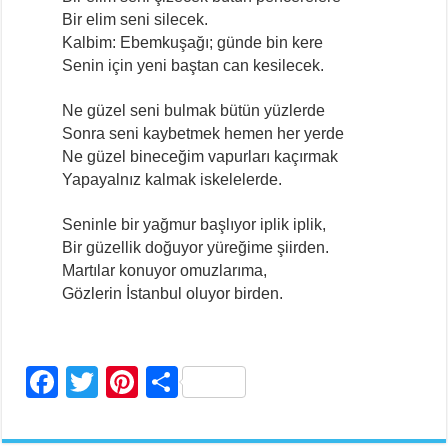
Bir elim seni silecek.
Kalbim: Ebemkuşağı; günde bin kere
Senin için yeni baştan can kesilecek.
Ne güzel seni bulmak bütün yüzlerde
Sonra seni kaybetmek hemen her yerde
Ne güzel bineceğim vapurları kaçırmak
Yapayalnız kalmak iskelelerde.
Seninle bir yağmur başlıyor iplik iplik,
Bir güzellik doğuyor yüreğime şiirden.
Martılar konuyor omuzlarıma,
Gözlerin İstanbul oluyor birden.
F
T
Pi
S
a
wi
nt
h
c
tt
er
ar