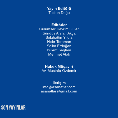
Yayın Editörü
Tutkun Doğu
Editörler
İSMAİL OKUTAN
Gülümser Devrim Güler
Fatma Camcı
Erkeklerin Kahrolması Ne Demektir
Sündüs Arslan Akça
Evvel Zaman Tanrıçası...
Biliyor musunuz? ...
Selahattin Yıldız
Hıdır Toraman
Selim Erdoğan
Bülent Sağlam
Mehmet Atak
Hukuk Müşaviri
Av. Mustafa Özdemir
Mustafa Oral
NUHAN NEBİ ÇAM
İletişim
Yağmur Mangası...
Kaptan...
info@asanatlar.com
asanatlar@gmail.com
SON YAYINLAR