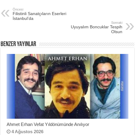
e
er
e
e
Öncesi
Filistinli Sanatçıların Eserleri
b
st
İstanbul’da
Sonraki
o
Uyuyalım Boncuklar Tespih
Olsun
o
BENZER YAYINLAR
k
Ahmet Erhan Vefat Yıldönümünde Anılıyor
4 Ağustos 2026