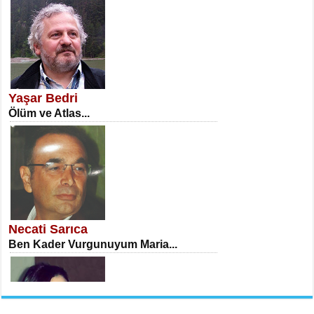
NECLA DİLEK ARSLAN
Öğretmenler Günü Mahkemesi...
Yaşar Bedri
Ölüm ve Atlas...
İSA KARATEPE
Ekranlar Arasında Kaybolan İnsan...
Necati Sarıca
Ben Kader Vurgunuyum Maria...