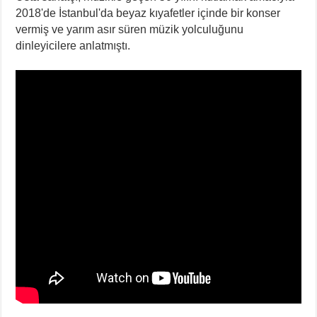
2018'de İstanbul'da beyaz kıyafetler içinde bir konser
vermiş ve yarım asır süren müzik yolculuğunu
dinleyicilere anlatmıştı.