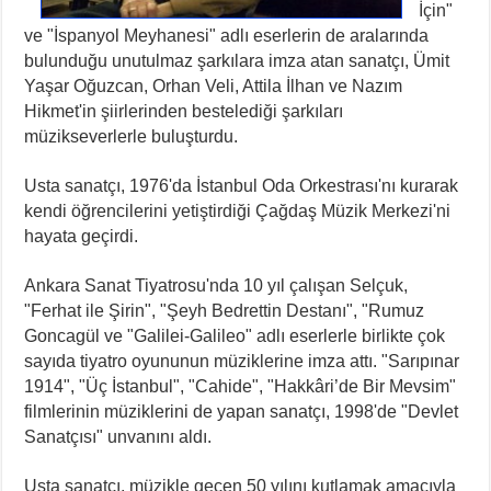
İçin"
ve "İspanyol Meyhanesi" adlı eserlerin de aralarında
bulunduğu unutulmaz şarkılara imza atan sanatçı, Ümit
Yaşar Oğuzcan, Orhan Veli, Attila İlhan ve Nazım
Hikmet'in şiirlerinden bestelediği şarkıları
müzikseverlerle buluşturdu.
Usta sanatçı, 1976'da İstanbul Oda Orkestrası'nı kurarak
kendi öğrencilerini yetiştirdiği Çağdaş Müzik Merkezi'ni
hayata geçirdi.
Ankara Sanat Tiyatrosu'nda 10 yıl çalışan Selçuk,
"Ferhat ile Şirin", "Şeyh Bedrettin Destanı", "Rumuz
Goncagül ve "Galilei-Galileo" adlı eserlerle birlikte çok
sayıda tiyatro oyununun müziklerine imza attı. "Sarıpınar
1914", "Üç İstanbul", "Cahide", "Hakkâri’de Bir Mevsim"
filmlerinin müziklerini de yapan sanatçı, 1998'de "Devlet
Sanatçısı" unvanını aldı.
Usta sanatçı, müzikle geçen 50 yılını kutlamak amacıyla