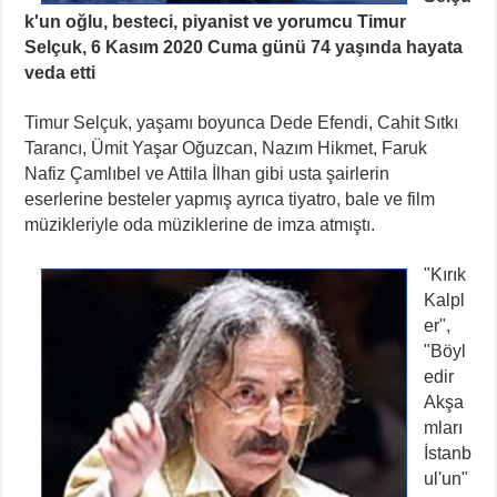
k'un oğlu, besteci, piyanist ve yorumcu Timur
Selçuk, 6 Kasım 2020 Cuma günü 74 yaşında hayata
veda etti
Timur Selçuk, yaşamı boyunca Dede Efendi, Cahit Sıtkı
Tarancı, Ümit Yaşar Oğuzcan, Nazım Hikmet, Faruk
Nafiz Çamlıbel ve Attila İlhan gibi usta şairlerin
eserlerine besteler yapmış ayrıca tiyatro, bale ve film
müzikleriyle oda müziklerine de imza atmıştı.
"Kırık
Kalpl
er",
"Böyl
edir
Akşa
mları
İstanb
ul'un"