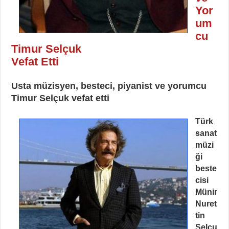
Yor
um
cu
Timur Selçuk
Vefat Etti
Usta müzisyen, besteci, piyanist ve yorumcu
Timur Selçuk vefat etti
Türk
sanat
müzi
ği
beste
cisi
Münir
Nuret
tin
Selçu