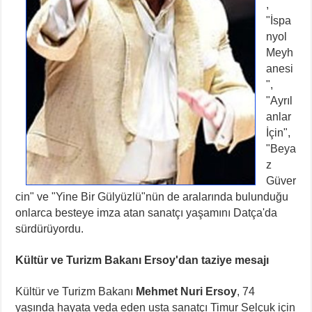
,
"İspa
nyol
Meyh
anesi
",
"Ayrıl
anlar
İçin",
"Beya
z
Güver
cin" ve "Yine Bir Gülyüzlü"nün de aralarında bulunduğu
onlarca besteye imza atan sanatçı yaşamını Datça'da
sürdürüyordu.
Kültür ve Turizm Bakanı Ersoy'dan taziye mesajı
Kültür ve Turizm Bakanı
Mehmet Nuri Ersoy
, 74
yaşında hayata veda eden usta sanatçı Timur Selçuk için