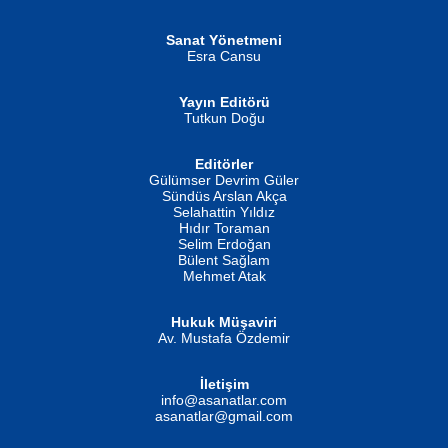
Şiir, Siyaseti Kaldırmıyor Tanpınar...
Helin...
Sanat Yönetmeni
Esra Cansu
Yayın Editörü
Tutkun Doğu
Editörler
İSMAİL OKUTAN
Gülümser Devrim Güler
Fatma Camcı
Erkeklerin Kahrolması Ne Demektir
Sündüs Arslan Akça
Evvel Zaman Tanrıçası...
Biliyor musunuz? ...
Selahattin Yıldız
Hıdır Toraman
Selim Erdoğan
Bülent Sağlam
Mehmet Atak
Hukuk Müşaviri
Av. Mustafa Özdemir
Mustafa Oral
NUHAN NEBİ ÇAM
İletişim
Yağmur Mangası...
Kaptan...
info@asanatlar.com
asanatlar@gmail.com