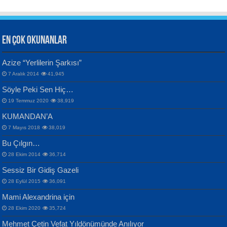
EN ÇOK OKUNANLAR
CAHİT SITKI TARANCI
Azize “Yerlilerin Şarkısı”
Otuz Beş Yaş Şiiri...
VAHDETTİN YİĞİTCAN
Bülent Sağlam
7 Aralık 2014
41,945
Samimiyet Nedir?...
Mescid-i Aksâ Üstüne Ay!...
Söyle Peki Sen Hiç…
19 Temmuz 2020
38,919
KUMANDAN’A
7 Mayıs 2018
38,019
Bu Çılgın…
ERDEM BAYAZIT
28 Ekim 2014
36,714
Sana, Bana, Vatanıma, Ülkemin
İPEK ACAR SERT
Selahattin Yıldız
Sessiz Bir Gidiş Gazeli
İnsanlarına Dair...
Gazze’nin Şecaati, Ümmetin İmtihanı...
İdrakimle Üşürken...
28 Eylül 2015
36,091
Mami Alexandrina için
28 Ekim 2020
35,724
Mehmet Çetin Vefat Yıldönümünde Anılıyor