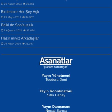
25 Kasım 2024
35,661
Birdenbire Her Şey Aşk
NAZIM HİKMET RAN
MAHMUT GÜRBÜZ
Songül Özel
25 Mayıs 2017
34,367
Bir Cezaevinde, Tecritteki Adamın
İbrahim Olmak ve Bitirebilmek...
Mahzen...
Mektupları...
Belki de Son/suzluk
8 Ağustos 2024
32,634
Hazır mıyız Arkadaşlar
26 Nisan 2016
31,367
NURAN KÖSE BAYDAR
Neva Selçuk
Gün Güzeli...
Ben Deniz Değilim ki...
Yayın Yönetmeni
Teodora Doni
Yayın Koordinatörü
Sıtkı Caney
Yayın Danışmanı
MUSTAFA ORAL
Ahmet Aydın
Necati Sarıca