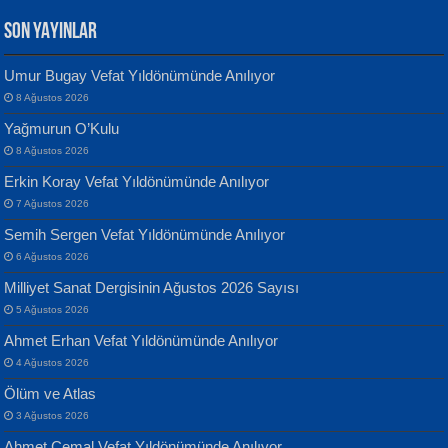
SON YAYINLAR
Umur Bugay Vefat Yıldönümünde Anılıyor
8 Ağustos 2026
Yılmaz Ekinci
MUSTAFA KELOĞLU
Yağmurun O’Kulu
Geceye Söylenen...
Yarına İz Bırakmak...
8 Ağustos 2026
Erkin Koray Vefat Yıldönümünde Anılıyor
7 Ağustos 2026
Semih Sergen Vefat Yıldönümünde Anılıyor
6 Ağustos 2026
Milliyet Sanat Dergisinin Ağustos 2026 Sayısı
Banu Sancak
ATİLLA ÖZEN
5 Ağustos 2026
Defterimden İçeri...
Sultan Olmadan Önce Eyüp...
Ahmet Erhan Vefat Yıldönümünde Anılıyor
4 Ağustos 2026
Ölüm ve Atlas
3 Ağustos 2026
Ahmet Cemal Vefat Yıldönümünde Anılıyor