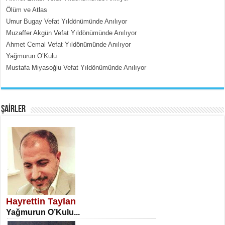
İçerdeki Put Dışardaki Maskeler...
Ölüm ve Atlas
Umur Bugay Vefat Yıldönümünde Anılıyor
Muzaffer Akgün Vefat Yıldönümünde Anılıyor
Ahmet Cemal Vefat Yıldönümünde Anılıyor
Yağmurun O’Kulu
Mustafa Miyasoğlu Vefat Yıldönümünde Anılıyor
EMİNE CUMA
Fanatizm Çıkmazı...
ŞAİRLER
SATILMIŞ ÜMİT ÇETİNKAYA
Erkenlik...
Hayrettin Taylan
Yağmurun O’Kulu...