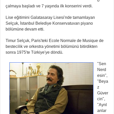
o
çalmaya başladı ve 7 yaşında ilk konserini verdi.
Lise eğitimini Galatasaray Lisesi'nde tamamlayan
Selçuk, İstanbul Belediye Konservatuvarı piyano
bölümüne devam etti.
Timur Selçuk, Paris'teki Ecole Normale de Musique de
bestecilik ve orkestra yönetimi bölümünü bitirdikten
sonra 1975'te Türkiye'ye döndü.
"Sen
Nerd
esin",
"Beya
z
Güver
cin",
"Ayrıl
anlar