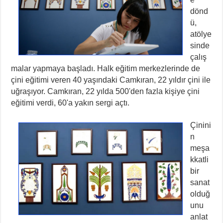
dönd
ü,
atölye
sinde
çalış
malar yapmaya başladı. Halk eğitim merkezlerinde de
çini eğitimi veren 40 yaşındaki Camkıran, 22 yıldır çini ile
uğraşıyor. Camkıran, 22 yılda 500'den fazla kişiye çini
eğitimi verdi, 60'a yakın sergi açtı.
Çinini
n
meşa
kkatli
bir
sanat
olduğ
unu
anlat