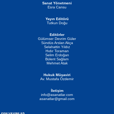
Sanat Yönetmeni
Esra Cansu
Yayın Editörü
Tutkun Doğu
Editörler
İSMAİL OKUTAN
Gülümser Devrim Güler
Fatma Camcı
Erkeklerin Kahrolması Ne Demektir
Sündüs Arslan Akça
Evvel Zaman Tanrıçası...
Biliyor musunuz? ...
Selahattin Yıldız
Hıdır Toraman
Selim Erdoğan
Bülent Sağlam
Mehmet Atak
Hukuk Müşaviri
Av. Mustafa Özdemir
Mustafa Oral
NUHAN NEBİ ÇAM
İletişim
Yağmur Mangası...
Kaptan...
info@asanatlar.com
asanatlar@gmail.com