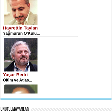
NECLA DİLEK ARSLAN
Öğretmenler Günü Mahkemesi...
Hayrettin Taylan
Yağmurun O’Kulu...
İSA KARATEPE
Ekranlar Arasında Kaybolan İnsan...
Yaşar Bedri
Ölüm ve Atlas...
UNUTULMAYANLAR
AHMET URFALI