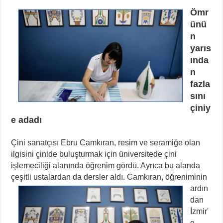
Ömr
ünü
n
yarıs
ında
n
fazla
sını
çiniy
e adadı
Çini sanatçısı Ebru Camkıran, resim ve seramiğe olan
ilgisini çinide buluşturmak için üniversitede çini
işlemeciliği alanında öğrenim gördü. Ayrıca bu alanda
çeşitli ustalardan da dersler aldı.
Camkıran, öğreniminin
ardın
dan
İzmir'
e