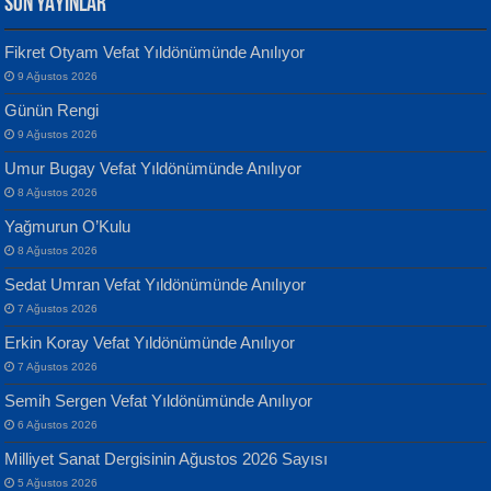
SON YAYINLAR
Fikret Otyam Vefat Yıldönümünde Anılıyor
9 Ağustos 2026
Yılmaz Ekinci
MUSTAFA KELOĞLU
Günün Rengi
Geceye Söylenen...
Yarına İz Bırakmak...
9 Ağustos 2026
Umur Bugay Vefat Yıldönümünde Anılıyor
8 Ağustos 2026
Yağmurun O’Kulu
8 Ağustos 2026
Sedat Umran Vefat Yıldönümünde Anılıyor
Banu Sancak
ATİLLA ÖZEN
7 Ağustos 2026
Defterimden İçeri...
Sultan Olmadan Önce Eyüp...
Erkin Koray Vefat Yıldönümünde Anılıyor
7 Ağustos 2026
Semih Sergen Vefat Yıldönümünde Anılıyor
6 Ağustos 2026
Milliyet Sanat Dergisinin Ağustos 2026 Sayısı
5 Ağustos 2026