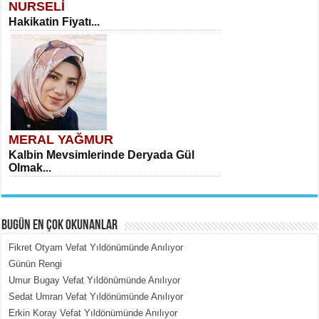
NURSELİ
Hakikatin Fiyatı...
MERAL YAĞMUR
Kalbin Mevsimlerinde Deryada Gül
Olmak...
BUGÜN EN ÇOK OKUNANLAR
Fikret Otyam Vefat Yıldönümünde Anılıyor
Günün Rengi
Umur Bugay Vefat Yıldönümünde Anılıyor
MEHMET ÇOBAN
Sedat Umran Vefat Yıldönümünde Anılıyor
İçerdeki Put Dışardaki Maskeler...
Erkin Koray Vefat Yıldönümünde Anılıyor