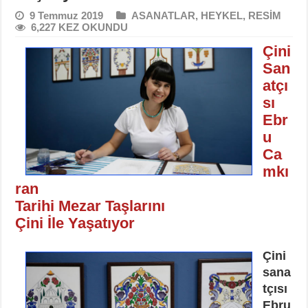
9 Temmuz 2019
ASANATLAR
,
HEYKEL
,
RESİM
6,227 KEZ OKUNDU
Çini
San
atçı
sı
Ebr
u
Ca
mkı
ran
Tarihi Mezar Taşlarını
Çini İle Yaşatıyor
Çini
sana
tçısı
Ebru