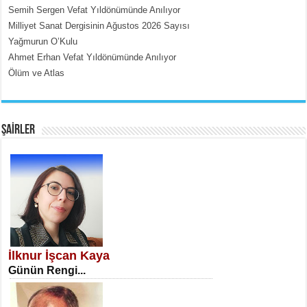
Semih Sergen Vefat Yıldönümünde Anılıyor
Milliyet Sanat Dergisinin Ağustos 2026 Sayısı
Yağmurun O’Kulu
Ahmet Erhan Vefat Yıldönümünde Anılıyor
Ölüm ve Atlas
EMİNE CUMA
Fanatizm Çıkmazı...
ŞAİRLER
SATILMIŞ ÜMİT ÇETİNKAYA
Erkenlik...
İlknur İşcan Kaya
Günün Rengi...