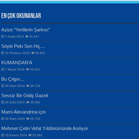
EN ÇOK OKUNANLAR
CAHİT SITKI TARANCI
Azize “Yerlilerin Şarkısı”
Otuz Beş Yaş Şiiri...
VAHDETTİN YİĞİTCAN
Bülent Sağlam
7 Aralık 2014
41,947
Samimiyet Nedir?...
Mescid-i Aksâ Üstüne Ay!...
Söyle Peki Sen Hiç…
19 Temmuz 2020
38,921
KUMANDAN’A
7 Mayıs 2018
38,021
Bu Çılgın…
ERDEM BAYAZIT
28 Ekim 2014
36,718
Sana, Bana, Vatanıma, Ülkemin
İPEK ACAR SERT
Selahattin Yıldız
Sessiz Bir Gidiş Gazeli
İnsanlarına Dair...
Gazze’nin Şecaati, Ümmetin İmtihanı...
İdrakimle Üşürken...
28 Eylül 2015
36,092
Mami Alexandrina için
28 Ekim 2020
35,726
Mehmet Çetin Vefat Yıldönümünde Anılıyor
25 Kasım 2024
35,682