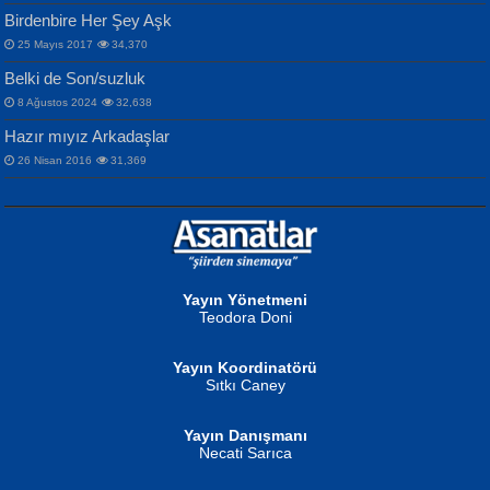
Birdenbire Her Şey Aşk
NAZIM HİKMET RAN
MAHMUT GÜRBÜZ
Songül Özel
25 Mayıs 2017
34,370
Bir Cezaevinde, Tecritteki Adamın
İbrahim Olmak ve Bitirebilmek...
Mahzen...
Mektupları...
Belki de Son/suzluk
8 Ağustos 2024
32,638
Hazır mıyız Arkadaşlar
26 Nisan 2016
31,369
NURAN KÖSE BAYDAR
Neva Selçuk
Gün Güzeli...
Ben Deniz Değilim ki...
Yayın Yönetmeni
Teodora Doni
Yayın Koordinatörü
Sıtkı Caney
Yayın Danışmanı
MUSTAFA ORAL
Ahmet Aydın
Necati Sarıca
Şiir, Siyaseti Kaldırmıyor Tanpınar...
Helin...