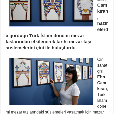
Cam
kıran
,
hazir
elerd
e gördüğü Türk İslam dönemi mezar
taşlarından etkilenerek tarihi mezar taşı
süslemelerini çini ile buluşturdu.
Çini
sanat
çısı
Ebru
Cam
kıran
,
Türk
İslam
döne
mi mezar taşlarındaki süslemeleri yaşatmak için mezar