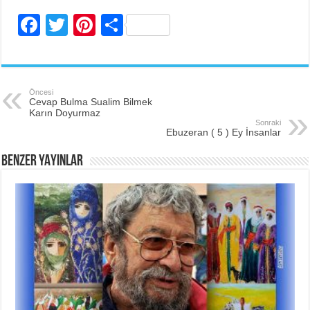
F
T
Pi
S
a
wi
nt
h
c
tt
er
ar
e
er
e
e
Öncesi
Cevap Bulma Sualim Bilmek
b
st
Karın Doyurmaz
Sonraki
o
Ebuzeran ( 5 ) Ey İnsanlar
o
BENZER YAYINLAR
k