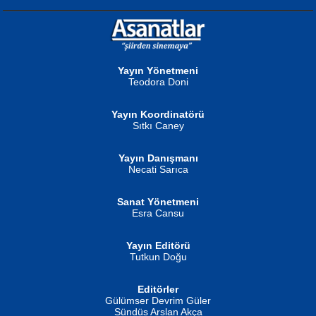
NURAN KÖSE BAYDAR
Neva Selçuk
Gün Güzeli...
Ben Deniz Değilim ki...
Yayın Yönetmeni
Teodora Doni
Yayın Koordinatörü
Sıtkı Caney
Yayın Danışmanı
MUSTAFA ORAL
Ahmet Aydın
Necati Sarıca
Şiir, Siyaseti Kaldırmıyor Tanpınar...
Helin...
Sanat Yönetmeni
Esra Cansu
Yayın Editörü
Tutkun Doğu
Editörler
İSMAİL OKUTAN
Gülümser Devrim Güler
Fatma Camcı
Erkeklerin Kahrolması Ne Demektir
Sündüs Arslan Akça