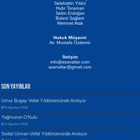
Evvel Zaman Tanrıçası...
Biliyor musunuz? ...
Selahattin Yıldız
Hıdır Toraman
Selim Erdoğan
Bülent Sağlam
Mehmet Atak
Hukuk Müşaviri
Av. Mustafa Özdemir
Mustafa Oral
NUHAN NEBİ ÇAM
İletişim
Yağmur Mangası...
Kaptan...
info@asanatlar.com
asanatlar@gmail.com
SON YAYINLAR
Umur Bugay Vefat Yıldönümünde Anılıyor
8 Ağustos 2026
Yılmaz Ekinci
MUSTAFA KELOĞLU
Yağmurun O’Kulu
Geceye Söylenen...
Yarına İz Bırakmak...
8 Ağustos 2026
Sedat Umran Vefat Yıldönümünde Anılıyor