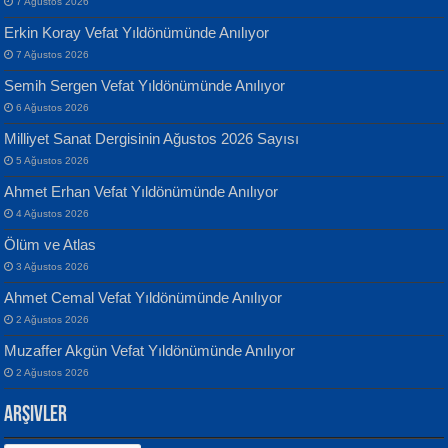
7 Ağustos 2026
Erkin Koray Vefat Yıldönümünde Anılıyor
7 Ağustos 2026
Semih Sergen Vefat Yıldönümünde Anılıyor
Banu Sancak
ATİLLA ÖZEN
6 Ağustos 2026
Defterimden İçeri...
Sultan Olmadan Önce Eyüp...
Milliyet Sanat Dergisinin Ağustos 2026 Sayısı
5 Ağustos 2026
Ahmet Erhan Vefat Yıldönümünde Anılıyor
4 Ağustos 2026
Ölüm ve Atlas
3 Ağustos 2026
İsmail Aydos
EKREM KARABABA
Ahmet Cemal Vefat Yıldönümünde Anılıyor
İnkisar...
Yaralı Şiir...
2 Ağustos 2026
Muzaffer Akgün Vefat Yıldönümünde Anılıyor
2 Ağustos 2026
Arşivler