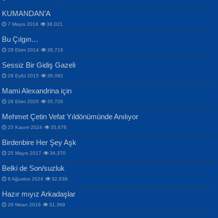
KUMANDAN’A
7 Mayıs 2018
38,021
Bu Çılgın…
ERDEM BAYAZIT
28 Ekim 2014
36,716
Sana, Bana, Vatanıma, Ülkemin
İPEK ACAR SERT
Selahattin Yıldız
Sessiz Bir Gidiş Gazeli
İnsanlarına Dair...
Gazze’nin Şecaati, Ümmetin İmtihanı...
İdrakimle Üşürken...
28 Eylül 2015
36,092
Mami Alexandrina için
28 Ekim 2020
35,726
Mehmet Çetin Vefat Yıldönümünde Anılıyor
25 Kasım 2024
35,678
Birdenbire Her Şey Aşk
NAZIM HİKMET RAN
MAHMUT GÜRBÜZ
Songül Özel
25 Mayıs 2017
34,370
Bir Cezaevinde, Tecritteki Adamın
İbrahim Olmak ve Bitirebilmek...
Mahzen...
Mektupları...
Belki de Son/suzluk
8 Ağustos 2024
32,638
Hazır mıyız Arkadaşlar
26 Nisan 2016
31,369