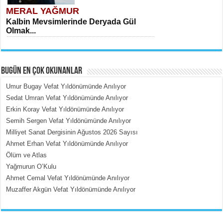
MERAL YAĞMUR
Kalbin Mevsimlerinde Deryada Gül
Olmak...
BUGÜN EN ÇOK OKUNANLAR
Umur Bugay Vefat Yıldönümünde Anılıyor
Sedat Umran Vefat Yıldönümünde Anılıyor
Erkin Koray Vefat Yıldönümünde Anılıyor
MEHMET ÇOBAN
Semih Sergen Vefat Yıldönümünde Anılıyor
İçerdeki Put Dışardaki Maskeler...
Milliyet Sanat Dergisinin Ağustos 2026 Sayısı
Ahmet Erhan Vefat Yıldönümünde Anılıyor
Ölüm ve Atlas
Yağmurun O’Kulu
Ahmet Cemal Vefat Yıldönümünde Anılıyor
Muzaffer Akgün Vefat Yıldönümünde Anılıyor
EMİNE CUMA
Fanatizm Çıkmazı...