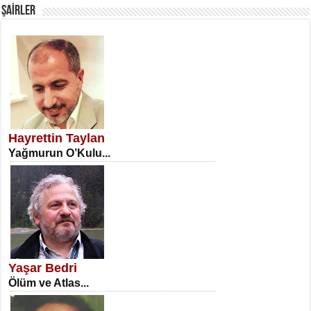
ŞAİRLER
SATILMIŞ ÜMİT ÇETİNKAYA
Erkenlik...
Hayrettin Taylan
Yağmurun O’Kulu...
NECLA DİLEK ARSLAN
Öğretmenler Günü Mahkemesi...
Yaşar Bedri
Ölüm ve Atlas...