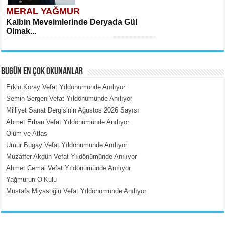
MERAL YAĞMUR
Kalbin Mevsimlerinde Deryada Gül
Olmak...
BUGÜN EN ÇOK OKUNANLAR
Erkin Koray Vefat Yıldönümünde Anılıyor
Semih Sergen Vefat Yıldönümünde Anılıyor
Milliyet Sanat Dergisinin Ağustos 2026 Sayısı
MEHMET ÇOBAN
Ahmet Erhan Vefat Yıldönümünde Anılıyor
İçerdeki Put Dışardaki Maskeler...
Ölüm ve Atlas
Umur Bugay Vefat Yıldönümünde Anılıyor
Muzaffer Akgün Vefat Yıldönümünde Anılıyor
Ahmet Cemal Vefat Yıldönümünde Anılıyor
Yağmurun O’Kulu
Mustafa Miyasoğlu Vefat Yıldönümünde Anılıyor
EMİNE CUMA
Fanatizm Çıkmazı...