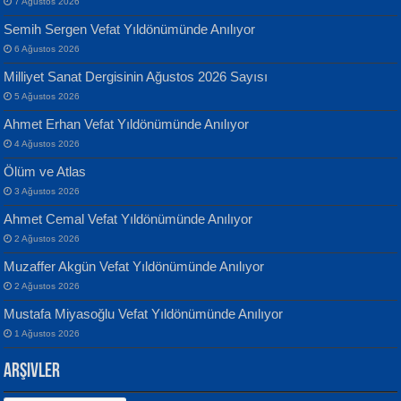
7 Ağustos 2026
Semih Sergen Vefat Yıldönümünde Anılıyor
6 Ağustos 2026
Milliyet Sanat Dergisinin Ağustos 2026 Sayısı
Banu Sancak
ATİLLA ÖZEN
5 Ağustos 2026
Defterimden İçeri...
Sultan Olmadan Önce Eyüp...
Ahmet Erhan Vefat Yıldönümünde Anılıyor
4 Ağustos 2026
Ölüm ve Atlas
3 Ağustos 2026
Ahmet Cemal Vefat Yıldönümünde Anılıyor
2 Ağustos 2026
İsmail Aydos
EKREM KARABABA
Muzaffer Akgün Vefat Yıldönümünde Anılıyor
İnkisar...
Yaralı Şiir...
2 Ağustos 2026
Mustafa Miyasoğlu Vefat Yıldönümünde Anılıyor
1 Ağustos 2026
Arşivler