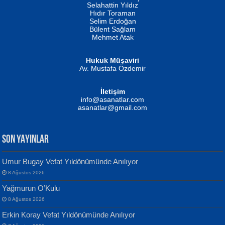
Evvel Zaman Tanrıçası...
Biliyor musunuz? ...
Selahattin Yıldız
Hıdır Toraman
Selim Erdoğan
Bülent Sağlam
Mehmet Atak
Hukuk Müşaviri
Av. Mustafa Özdemir
Mustafa Oral
NUHAN NEBİ ÇAM
İletişim
Yağmur Mangası...
Kaptan...
info@asanatlar.com
asanatlar@gmail.com
SON YAYINLAR
Umur Bugay Vefat Yıldönümünde Anılıyor
8 Ağustos 2026
Yılmaz Ekinci
MUSTAFA KELOĞLU
Yağmurun O’Kulu
Geceye Söylenen...
Yarına İz Bırakmak...
8 Ağustos 2026
Erkin Koray Vefat Yıldönümünde Anılıyor