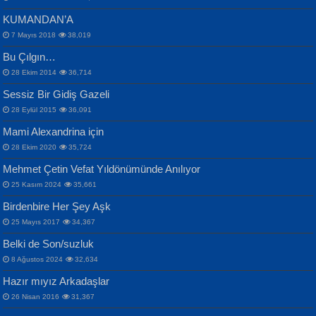
KUMANDAN’A
7 Mayıs 2018
38,019
Bu Çılgın…
ERDEM BAYAZIT
28 Ekim 2014
36,714
Sana, Bana, Vatanıma, Ülkemin
İPEK ACAR SERT
Selahattin Yıldız
Sessiz Bir Gidiş Gazeli
İnsanlarına Dair...
Gazze’nin Şecaati, Ümmetin İmtihanı...
İdrakimle Üşürken...
28 Eylül 2015
36,091
Mami Alexandrina için
28 Ekim 2020
35,724
Mehmet Çetin Vefat Yıldönümünde Anılıyor
25 Kasım 2024
35,661
Birdenbire Her Şey Aşk
NAZIM HİKMET RAN
MAHMUT GÜRBÜZ
Songül Özel
25 Mayıs 2017
34,367
Bir Cezaevinde, Tecritteki Adamın
İbrahim Olmak ve Bitirebilmek...
Mahzen...
Mektupları...
Belki de Son/suzluk
8 Ağustos 2024
32,634
Hazır mıyız Arkadaşlar
26 Nisan 2016
31,367