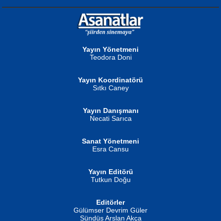
NURAN KÖSE BAYDAR
Neva Selçuk
Gün Güzeli...
Ben Deniz Değilim ki...
Yayın Yönetmeni
Teodora Doni
Yayın Koordinatörü
Sıtkı Caney
Yayın Danışmanı
MUSTAFA ORAL
Ahmet Aydın
Necati Sarıca
Şiir, Siyaseti Kaldırmıyor Tanpınar...
Helin...
Sanat Yönetmeni
Esra Cansu
Yayın Editörü
Tutkun Doğu
Editörler
İSMAİL OKUTAN
Gülümser Devrim Güler
Fatma Camcı
Erkeklerin Kahrolması Ne Demektir
Sündüs Arslan Akça