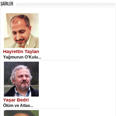
ŞAİRLER
SATILMIŞ ÜMİT ÇETİNKAYA
Erkenlik...
Hayrettin Taylan
Yağmurun O’Kulu...
NECLA DİLEK ARSLAN
Öğretmenler Günü Mahkemesi...
Yaşar Bedri
Ölüm ve Atlas...