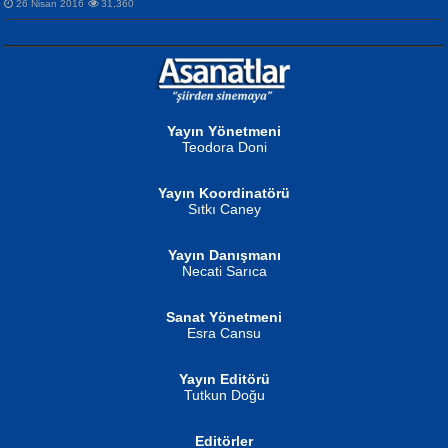
26 Nisan 2016
31,360
NURAN KÖSE BAYDAR
Neva Selçuk
Gün Güzeli...
Ben Deniz Değilim ki...
Yayın Yönetmeni
Teodora Doni
Yayın Koordinatörü
Sıtkı Caney
Yayın Danışmanı
MUSTAFA ORAL
Ahmet Aydın
Necati Sarıca
Şiir, Siyaseti Kaldırmıyor Tanpınar...
Helin...
Sanat Yönetmeni
Esra Cansu
Yayın Editörü
Tutkun Doğu
Editörler