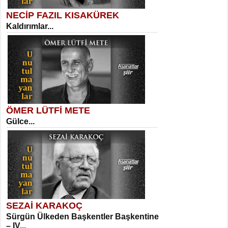
NECİP FAZIL KISAKÜREK
Kaldırımlar...
SELAHATTİN YILDIZ
İnsanın Zindanı...
Kadir Ünal
Ayağıma Dolanan Yokuş...
ÖMER LÜTFİ METE
Gülce...
MEHMET TAŞTAN
Vagon’da Bir Şairle...
Mehmet Çoban
Elmira...
SEZAİ KARAKOÇ
Sürgün Ülkeden Başkentler Başkentine
SITKI CANEY
– IV...