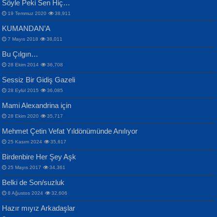
Söyle Peki Sen Hiç…
19 Temmuz 2020
38,911
KUMANDAN’A
7 Mayıs 2018
38,011
Bu Çılgın…
ERDEM BAYAZIT
28 Ekim 2014
36,708
Sana, Bana, Vatanıma, Ülkemin
İPEK ACAR SERT
Selahattin Yıldız
Sessiz Bir Gidiş Gazeli
İnsanlarına Dair...
Gazze’nin Şecaati, Ümmetin İmtihanı...
İdrakimle Üşürken...
28 Eylül 2015
36,085
Mami Alexandrina için
28 Ekim 2020
35,717
Mehmet Çetin Vefat Yıldönümünde Anılıyor
25 Kasım 2024
35,617
Birdenbire Her Şey Aşk
NAZIM HİKMET RAN
MAHMUT GÜRBÜZ
Songül Özel
25 Mayıs 2017
34,361
Bir Cezaevinde, Tecritteki Adamın
İbrahim Olmak ve Bitirebilmek...
Mahzen...
Mektupları...
Belki de Son/suzluk
8 Ağustos 2024
32,606
Hazır mıyız Arkadaşlar