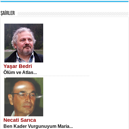
Fanatizm Çıkmazı...
ŞAİRLER
SATILMIŞ ÜMİT ÇETİNKAYA
Erkenlik...
Yaşar Bedri
Ölüm ve Atlas...
NECLA DİLEK ARSLAN
Öğretmenler Günü Mahkemesi...
Necati Sarıca
Ben Kader Vurgunuyum Maria...