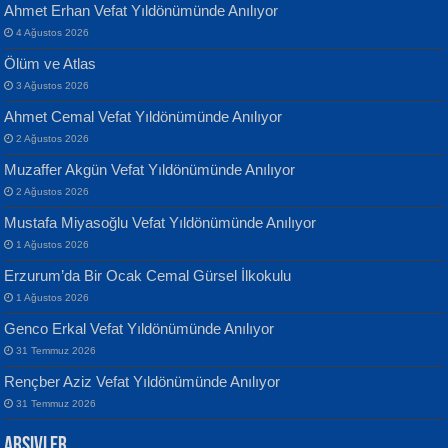
Ahmet Erhan Vefat Yıldönümünde Anılıyor
4 Ağustos 2026
Ölüm ve Atlas
3 Ağustos 2026
Ahmet Cemal Vefat Yıldönümünde Anılıyor
Banu Sancak
ATİLLA ÖZEN
2 Ağustos 2026
Defterimden İçeri...
Sultan Olmadan Önce Eyüp...
Muzaffer Akgün Vefat Yıldönümünde Anılıyor
2 Ağustos 2026
Mustafa Miyasoğlu Vefat Yıldönümünde Anılıyor
1 Ağustos 2026
Erzurum’da Bir Ocak Cemal Gürsel İlkokulu
1 Ağustos 2026
İsmail Aydos
EKREM KARABABA
Genco Erkal Vefat Yıldönümünde Anılıyor
İnkisar...
Yaralı Şiir...
31 Temmuz 2026
Rençber Aziz Vefat Yıldönümünde Anılıyor
31 Temmuz 2026
Arşivler