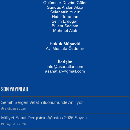
İSMAİL OKUTAN
Gülümser Devrim Güler
Fatma Camcı
Erkeklerin Kahrolması Ne Demektir
Sündüs Arslan Akça
Evvel Zaman Tanrıçası...
Biliyor musunuz? ...
Selahattin Yıldız
Hıdır Toraman
Selim Erdoğan
Bülent Sağlam
Mehmet Atak
Hukuk Müşaviri
Av. Mustafa Özdemir
Mustafa Oral
NUHAN NEBİ ÇAM
İletişim
Yağmur Mangası...
Kaptan...
info@asanatlar.com
asanatlar@gmail.com
SON YAYINLAR
Semih Sergen Vefat Yıldönümünde Anılıyor
6 Ağustos 2026
Yılmaz Ekinci
MUSTAFA KELOĞLU
Milliyet Sanat Dergisinin Ağustos 2026 Sayısı
Geceye Söylenen...
Yarına İz Bırakmak...
5 Ağustos 2026