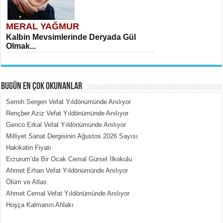
MERAL YAĞMUR
Kalbin Mevsimlerinde Deryada Gül
Olmak...
BUGÜN EN ÇOK OKUNANLAR
Semih Sergen Vefat Yıldönümünde Anılıyor
Rençber Aziz Vefat Yıldönümünde Anılıyor
Genco Erkal Vefat Yıldönümünde Anılıyor
MEHMET ÇOBAN
Milliyet Sanat Dergisinin Ağustos 2026 Sayısı
İçerdeki Put Dışardaki Maskeler...
Hakikatin Fiyatı
Erzurum’da Bir Ocak Cemal Gürsel İlkokulu
Ahmet Erhan Vefat Yıldönümünde Anılıyor
Ölüm ve Atlas
Ahmet Cemal Vefat Yıldönümünde Anılıyor
Hoşça Kalmanın Ahlakı
EMİNE CUMA