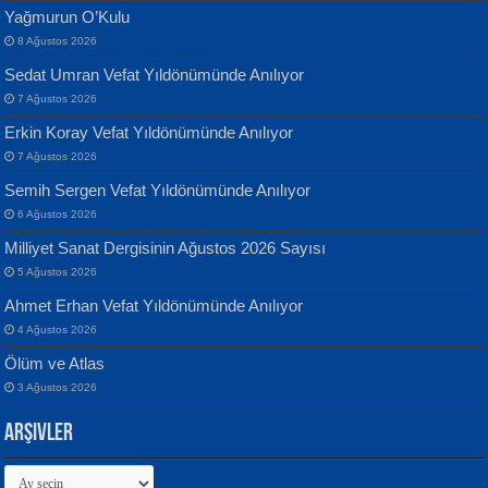
Yağmurun O’Kulu
8 Ağustos 2026
Sedat Umran Vefat Yıldönümünde Anılıyor
Banu Sancak
ATİLLA ÖZEN
7 Ağustos 2026
Defterimden İçeri...
Sultan Olmadan Önce Eyüp...
Erkin Koray Vefat Yıldönümünde Anılıyor
7 Ağustos 2026
Semih Sergen Vefat Yıldönümünde Anılıyor
6 Ağustos 2026
Milliyet Sanat Dergisinin Ağustos 2026 Sayısı
5 Ağustos 2026
İsmail Aydos
EKREM KARABABA
Ahmet Erhan Vefat Yıldönümünde Anılıyor
İnkisar...
Yaralı Şiir...
4 Ağustos 2026
Ölüm ve Atlas
3 Ağustos 2026
Arşivler
Arşivler