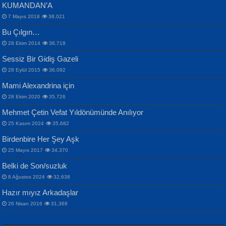
KUMANDAN’A
7 Mayıs 2018
38,021
Bu Çılgın…
ERDEM BAYAZIT
28 Ekim 2014
36,718
Sana, Bana, Vatanıma, Ülkemin
İPEK ACAR SERT
Selahattin Yıldız
Sessiz Bir Gidiş Gazeli
İnsanlarına Dair...
Gazze’nin Şecaati, Ümmetin İmtihanı...
İdrakimle Üşürken...
28 Eylül 2015
36,092
Mami Alexandrina için
28 Ekim 2020
35,726
Mehmet Çetin Vefat Yıldönümünde Anılıyor
25 Kasım 2024
35,682
Birdenbire Her Şey Aşk
NAZIM HİKMET RAN
MAHMUT GÜRBÜZ
Songül Özel
25 Mayıs 2017
34,370
Bir Cezaevinde, Tecritteki Adamın
İbrahim Olmak ve Bitirebilmek...
Mahzen...
Mektupları...
Belki de Son/suzluk
8 Ağustos 2024
32,638
Hazır mıyız Arkadaşlar
26 Nisan 2016
31,369