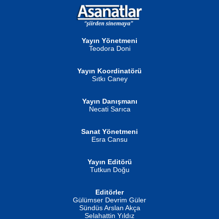
NURAN KÖSE BAYDAR
Neva Selçuk
Gün Güzeli...
Ben Deniz Değilim ki...
Yayın Yönetmeni
Teodora Doni
Yayın Koordinatörü
Sıtkı Caney
Yayın Danışmanı
MUSTAFA ORAL
Ahmet Aydın
Necati Sarıca
Şiir, Siyaseti Kaldırmıyor Tanpınar...
Helin...
Sanat Yönetmeni
Esra Cansu
Yayın Editörü
Tutkun Doğu
Editörler
İSMAİL OKUTAN
Gülümser Devrim Güler
Fatma Camcı
Erkeklerin Kahrolması Ne Demektir
Sündüs Arslan Akça
Evvel Zaman Tanrıçası...
Biliyor musunuz? ...
Selahattin Yıldız