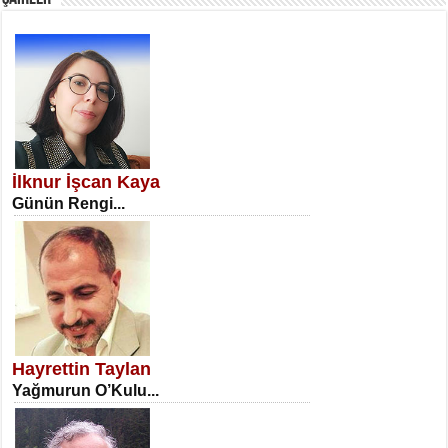
SATILMIŞ ÜMİT ÇETİNKAYA
Erkenlik...
İlknur İşcan Kaya
Günün Rengi...
NECLA DİLEK ARSLAN
Öğretmenler Günü Mahkemesi...
Hayrettin Taylan
Yağmurun O’Kulu...