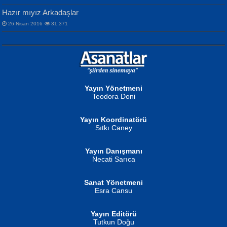
Hazır mıyız Arkadaşlar
26 Nisan 2016
31,371
NURAN KÖSE BAYDAR
Neva Selçuk
Gün Güzeli...
Ben Deniz Değilim ki...
Yayın Yönetmeni
Teodora Doni
Yayın Koordinatörü
Sıtkı Caney
Yayın Danışmanı
MUSTAFA ORAL
Ahmet Aydın
Necati Sarıca
Şiir, Siyaseti Kaldırmıyor Tanpınar...
Helin...
Sanat Yönetmeni
Esra Cansu
Yayın Editörü
Tutkun Doğu