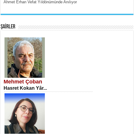
Ahmet Erhan Vefat Yıldönümünde Anılıyor
EMİNE CUMA
Fanatizm Çıkmazı...
ŞAİRLER
SATILMIŞ ÜMİT ÇETİNKAYA
Erkenlik...
Mehmet Çoban
Hasret Kokan Yâr...
NECLA DİLEK ARSLAN
Öğretmenler Günü Mahkemesi...