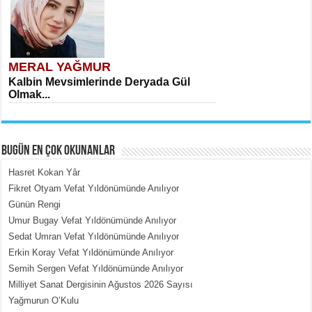
MERAL YAĞMUR
Kalbin Mevsimlerinde Deryada Gül
Olmak...
BUGÜN EN ÇOK OKUNANLAR
Hasret Kokan Yâr
Fikret Otyam Vefat Yıldönümünde Anılıyor
Günün Rengi
MEHMET ÇOBAN
Umur Bugay Vefat Yıldönümünde Anılıyor
İçerdeki Put Dışardaki Maskeler...
Sedat Umran Vefat Yıldönümünde Anılıyor
Erkin Koray Vefat Yıldönümünde Anılıyor
Semih Sergen Vefat Yıldönümünde Anılıyor
Milliyet Sanat Dergisinin Ağustos 2026 Sayısı
Yağmurun O’Kulu