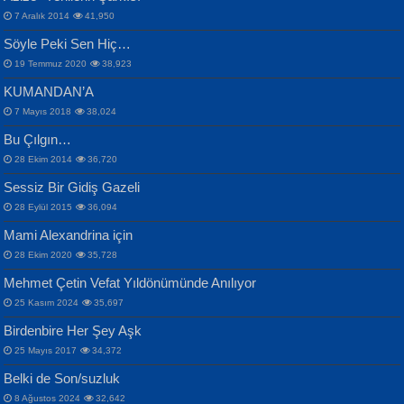
Otuz Beş Yaş Şiiri...
VAHDETTİN YİĞİTCAN
Bülent Sağlam
7 Aralık 2014
41,950
Samimiyet Nedir?...
Mescid-i Aksâ Üstüne Ay!...
Söyle Peki Sen Hiç…
19 Temmuz 2020
38,923
KUMANDAN’A
7 Mayıs 2018
38,024
Bu Çılgın…
ERDEM BAYAZIT
28 Ekim 2014
36,720
Sana, Bana, Vatanıma, Ülkemin
İPEK ACAR SERT
Selahattin Yıldız
Sessiz Bir Gidiş Gazeli
İnsanlarına Dair...
Gazze’nin Şecaati, Ümmetin İmtihanı...
İdrakimle Üşürken...
28 Eylül 2015
36,094
Mami Alexandrina için
28 Ekim 2020
35,728
Mehmet Çetin Vefat Yıldönümünde Anılıyor
25 Kasım 2024
35,697
Birdenbire Her Şey Aşk
NAZIM HİKMET RAN
MAHMUT GÜRBÜZ
Songül Özel
25 Mayıs 2017
34,372
Bir Cezaevinde, Tecritteki Adamın
İbrahim Olmak ve Bitirebilmek...
Mahzen...
Mektupları...
Belki de Son/suzluk
8 Ağustos 2024
32,642