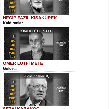
NECİP FAZIL KISAKÜREK
Kaldırımlar...
SELAHATTİN YILDIZ
İnsanın Zindanı...
Necati Sarıca
Ben Kader Vurgunuyum Maria...
ÖMER LÜTFİ METE
Gülce...
MEHMET TAŞTAN
Vagon’da Bir Şairle...
Sibel Orhan
İki Kırık Boşluk...
SEZAİ KARAKOÇ