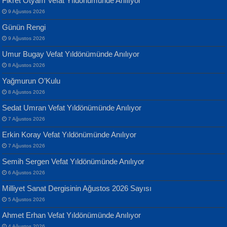
Fikret Otyam Vefat Yıldönümünde Anılıyor
Geceye Söylenen...
Yarına İz Bırakmak...
9 Ağustos 2026
Günün Rengi
9 Ağustos 2026
Umur Bugay Vefat Yıldönümünde Anılıyor
8 Ağustos 2026
Yağmurun O’Kulu
Banu Sancak
ATİLLA ÖZEN
8 Ağustos 2026
Defterimden İçeri...
Sultan Olmadan Önce Eyüp...
Sedat Umran Vefat Yıldönümünde Anılıyor
7 Ağustos 2026
Erkin Koray Vefat Yıldönümünde Anılıyor
7 Ağustos 2026
Semih Sergen Vefat Yıldönümünde Anılıyor
6 Ağustos 2026
İsmail Aydos
EKREM KARABABA
Milliyet Sanat Dergisinin Ağustos 2026 Sayısı
İnkisar...
Yaralı Şiir...
5 Ağustos 2026
Ahmet Erhan Vefat Yıldönümünde Anılıyor
4 Ağustos 2026