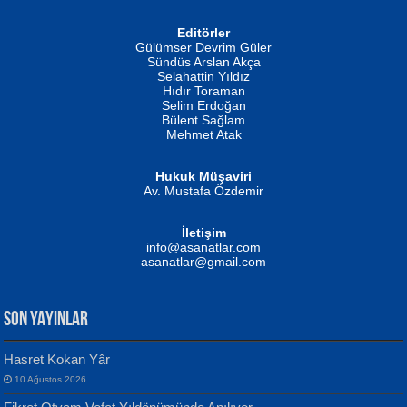
Editörler
İSMAİL OKUTAN
Gülümser Devrim Güler
Fatma Camcı
Erkeklerin Kahrolması Ne Demektir
Sündüs Arslan Akça
Evvel Zaman Tanrıçası...
Biliyor musunuz? ...
Selahattin Yıldız
Hıdır Toraman
Selim Erdoğan
Bülent Sağlam
Mehmet Atak
Hukuk Müşaviri
Av. Mustafa Özdemir
Mustafa Oral
NUHAN NEBİ ÇAM
İletişim
Yağmur Mangası...
Kaptan...
info@asanatlar.com
asanatlar@gmail.com
SON YAYINLAR
Hasret Kokan Yâr
10 Ağustos 2026
Yılmaz Ekinci
MUSTAFA KELOĞLU