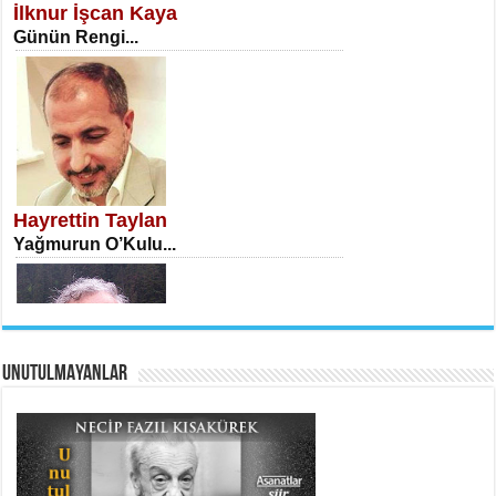
İlknur İşcan Kaya
Günün Rengi...
İSA KARATEPE
Ekranlar Arasında Kaybolan İnsan...
Hayrettin Taylan
Yağmurun O’Kulu...
UNUTULMAYANLAR
AHMET URFALI
Ömer Lütfi Mete’nin “Gülce” Şiirini
Tahlil Denemesi...
Yaşar Bedri
Ölüm ve Atlas...