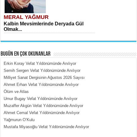
MERAL YAĞMUR
Kalbin Mevsimlerinde Deryada Gül
Olmak...
BUGÜN EN ÇOK OKUNANLAR
Erkin Koray Vefat Yıldönümünde Anılıyor
Semih Sergen Vefat Yıldönümünde Anılıyor
Milliyet Sanat Dergisinin Ağustos 2026 Sayısı
MEHMET ÇOBAN
Ahmet Erhan Vefat Yıldönümünde Anılıyor
İçerdeki Put Dışardaki Maskeler...
Ölüm ve Atlas
Umur Bugay Vefat Yıldönümünde Anılıyor
Muzaffer Akgün Vefat Yıldönümünde Anılıyor
Ahmet Cemal Vefat Yıldönümünde Anılıyor
Yağmurun O’Kulu
Mustafa Miyasoğlu Vefat Yıldönümünde Anılıyor
EMİNE CUMA