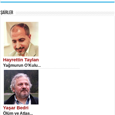
Fanatizm Çıkmazı...
ŞAİRLER
SATILMIŞ ÜMİT ÇETİNKAYA
Erkenlik...
Hayrettin Taylan
Yağmurun O’Kulu...
NECLA DİLEK ARSLAN
Öğretmenler Günü Mahkemesi...
Yaşar Bedri
Ölüm ve Atlas...