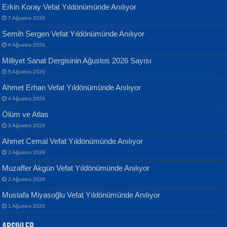
Erkin Koray Vefat Yıldönümünde Anılıyor
7 Ağustos 2026
Semih Sergen Vefat Yıldönümünde Anılıyor
6 Ağustos 2026
Milliyet Sanat Dergisinin Ağustos 2026 Sayısı
Banu Sancak
ATİLLA ÖZEN
5 Ağustos 2026
Defterimden İçeri...
Sultan Olmadan Önce Eyüp...
Ahmet Erhan Vefat Yıldönümünde Anılıyor
4 Ağustos 2026
Ölüm ve Atlas
3 Ağustos 2026
Ahmet Cemal Vefat Yıldönümünde Anılıyor
2 Ağustos 2026
İsmail Aydos
EKREM KARABABA
Muzaffer Akgün Vefat Yıldönümünde Anılıyor
İnkisar...
Yaralı Şiir...
2 Ağustos 2026
Mustafa Miyasoğlu Vefat Yıldönümünde Anılıyor
1 Ağustos 2026