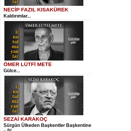
NECİP FAZIL KISAKÜREK
Kaldırımlar...
SELAHATTİN YILDIZ
İnsanın Zindanı...
Meral Yağmur
Eski Bir Şiir...
ÖMER LÜTFİ METE
Gülce...
MEHMET TAŞTAN
Vagon’da Bir Şairle...
Kadir Ünal
Ayağıma Dolanan Yokuş...
SEZAİ KARAKOÇ
Sürgün Ülkeden Başkentler Başkentine
SITKI CANEY
– IV...