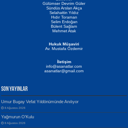
İSMAİL OKUTAN
Gülümser Devrim Güler
Fatma Camcı
Erkeklerin Kahrolması Ne Demektir
Sündüs Arslan Akça
Evvel Zaman Tanrıçası...
Biliyor musunuz? ...
Selahattin Yıldız
Hıdır Toraman
Selim Erdoğan
Bülent Sağlam
Mehmet Atak
Hukuk Müşaviri
Av. Mustafa Özdemir
Mustafa Oral
NUHAN NEBİ ÇAM
İletişim
Yağmur Mangası...
Kaptan...
info@asanatlar.com
asanatlar@gmail.com
SON YAYINLAR
Umur Bugay Vefat Yıldönümünde Anılıyor
8 Ağustos 2026
Yılmaz Ekinci
MUSTAFA KELOĞLU
Yağmurun O’Kulu
Geceye Söylenen...
Yarına İz Bırakmak...
8 Ağustos 2026