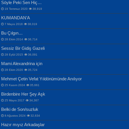
Söyle Peki Sen Hiç…
19 Temmuz 2020
38,919
KUMANDAN’A
7 Mayıs 2018
38,019
Bu Çılgın…
ERDEM BAYAZIT
28 Ekim 2014
36,714
Sana, Bana, Vatanıma, Ülkemin
İPEK ACAR SERT
Selahattin Yıldız
Sessiz Bir Gidiş Gazeli
İnsanlarına Dair...
Gazze’nin Şecaati, Ümmetin İmtihanı...
İdrakimle Üşürken...
28 Eylül 2015
36,091
Mami Alexandrina için
28 Ekim 2020
35,724
Mehmet Çetin Vefat Yıldönümünde Anılıyor
25 Kasım 2024
35,661
Birdenbire Her Şey Aşk
NAZIM HİKMET RAN
MAHMUT GÜRBÜZ
Songül Özel
25 Mayıs 2017
34,367
Bir Cezaevinde, Tecritteki Adamın
İbrahim Olmak ve Bitirebilmek...
Mahzen...
Mektupları...
Belki de Son/suzluk
8 Ağustos 2024
32,634
Hazır mıyız Arkadaşlar