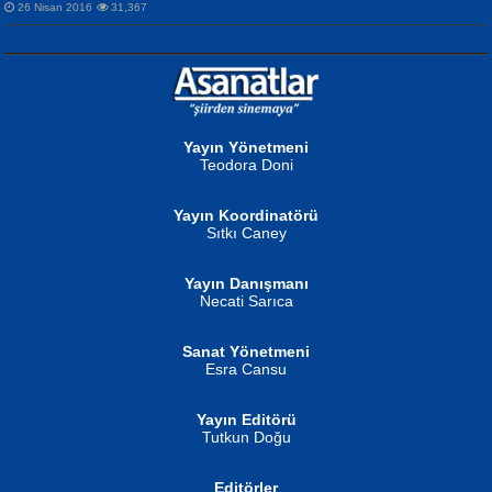
26 Nisan 2016
31,367
NURAN KÖSE BAYDAR
Neva Selçuk
Gün Güzeli...
Ben Deniz Değilim ki...
Yayın Yönetmeni
Teodora Doni
Yayın Koordinatörü
Sıtkı Caney
Yayın Danışmanı
MUSTAFA ORAL
Ahmet Aydın
Necati Sarıca
Şiir, Siyaseti Kaldırmıyor Tanpınar...
Helin...
Sanat Yönetmeni
Esra Cansu
Yayın Editörü
Tutkun Doğu
Editörler