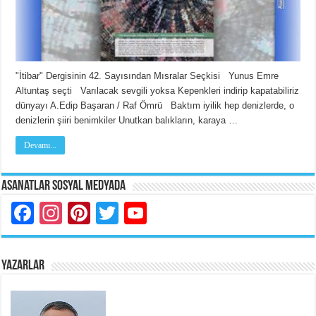
"İtibar" Dergisinin 42. Sayısından Mısralar Seçkisi Yunus Emre
Altuntaş seçti Varılacak sevgili yoksa Kepenkleri indirip kapatabiliriz
dünyayı A.Edip Başaran / Raf Ömrü Baktım iyilik hep denizlerde, o
denizlerin şiiri benimkiler Unutkan balıkların, karaya …
Devamı...
Asanatlar Sosyal Medyada
Facebook
Instagram
Pinterest
Twitter
YouTube
YAZARLAR