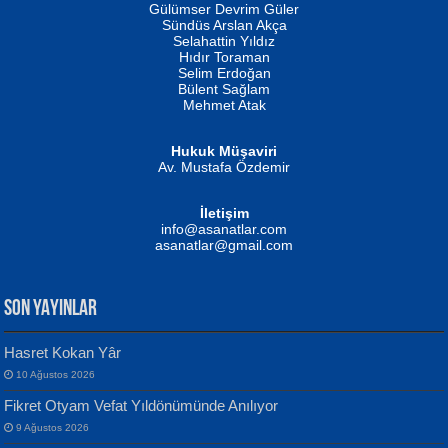
İSMAİL OKUTAN
Gülümser Devrim Güler
Fatma Camcı
Erkeklerin Kahrolması Ne Demektir
Sündüs Arslan Akça
Evvel Zaman Tanrıçası...
Biliyor musunuz? ...
Selahattin Yıldız
Hıdır Toraman
Selim Erdoğan
Bülent Sağlam
Mehmet Atak
Hukuk Müşaviri
Av. Mustafa Özdemir
Mustafa Oral
NUHAN NEBİ ÇAM
İletişim
Yağmur Mangası...
Kaptan...
info@asanatlar.com
asanatlar@gmail.com
SON YAYINLAR
Hasret Kokan Yâr
10 Ağustos 2026
Yılmaz Ekinci
MUSTAFA KELOĞLU
Fikret Otyam Vefat Yıldönümünde Anılıyor
Geceye Söylenen...
Yarına İz Bırakmak...
9 Ağustos 2026