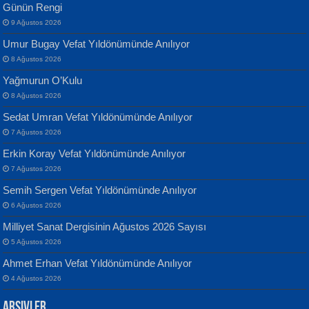
Günün Rengi
9 Ağustos 2026
Umur Bugay Vefat Yıldönümünde Anılıyor
8 Ağustos 2026
Yağmurun O’Kulu
Banu Sancak
ATİLLA ÖZEN
8 Ağustos 2026
Defterimden İçeri...
Sultan Olmadan Önce Eyüp...
Sedat Umran Vefat Yıldönümünde Anılıyor
7 Ağustos 2026
Erkin Koray Vefat Yıldönümünde Anılıyor
7 Ağustos 2026
Semih Sergen Vefat Yıldönümünde Anılıyor
6 Ağustos 2026
İsmail Aydos
EKREM KARABABA
Milliyet Sanat Dergisinin Ağustos 2026 Sayısı
İnkisar...
Yaralı Şiir...
5 Ağustos 2026
Ahmet Erhan Vefat Yıldönümünde Anılıyor
4 Ağustos 2026
Arşivler