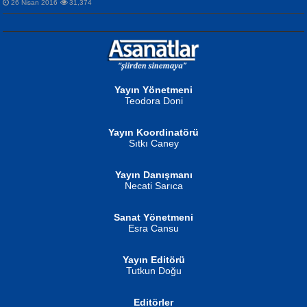
26 Nisan 2016
31,374
NURAN KÖSE BAYDAR
Neva Selçuk
Gün Güzeli...
Ben Deniz Değilim ki...
Yayın Yönetmeni
Teodora Doni
Yayın Koordinatörü
Sıtkı Caney
Yayın Danışmanı
MUSTAFA ORAL
Ahmet Aydın
Necati Sarıca
Şiir, Siyaseti Kaldırmıyor Tanpınar...
Helin...
Sanat Yönetmeni
Esra Cansu
Yayın Editörü
Tutkun Doğu
Editörler