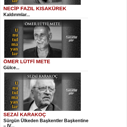
NECİP FAZIL KISAKÜREK
Kaldırımlar...
SELAHATTİN YILDIZ
İnsanın Zindanı...
Necati Sarıca
Ben Kader Vurgunuyum Maria...
ÖMER LÜTFİ METE
Gülce...
MEHMET TAŞTAN
Vagon’da Bir Şairle...
Sibel Orhan
İki Kırık Boşluk...
SEZAİ KARAKOÇ
Sürgün Ülkeden Başkentler Başkentine
SITKI CANEY
– IV...