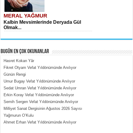
MERAL YAĞMUR
Kalbin Mevsimlerinde Deryada Gül
Olmak...
BUGÜN EN ÇOK OKUNANLAR
Hasret Kokan Yâr
Fikret Otyam Vefat Yıldönümünde Anılıyor
Günün Rengi
MEHMET ÇOBAN
Umur Bugay Vefat Yıldönümünde Anılıyor
İçerdeki Put Dışardaki Maskeler...
Sedat Umran Vefat Yıldönümünde Anılıyor
Erkin Koray Vefat Yıldönümünde Anılıyor
Semih Sergen Vefat Yıldönümünde Anılıyor
Milliyet Sanat Dergisinin Ağustos 2026 Sayısı
Yağmurun O’Kulu
Ahmet Erhan Vefat Yıldönümünde Anılıyor
EMİNE CUMA