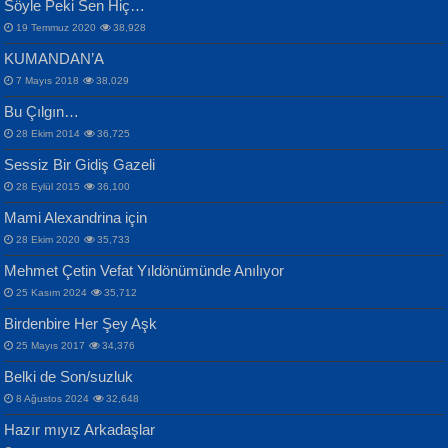
Söyle Peki Sen Hiç…
19 Temmuz 2020
38,928
KUMANDAN’A
7 Mayıs 2018
38,029
Bu Çılgın…
ERDEM BAYAZIT
28 Ekim 2014
36,725
Sana, Bana, Vatanıma, Ülkemin
İPEK ACAR SERT
Selahattin Yıldız
Sessiz Bir Gidiş Gazeli
İnsanlarına Dair...
Gazze’nin Şecaati, Ümmetin İmtihanı...
İdrakimle Üşürken...
28 Eylül 2015
36,100
Mami Alexandrina için
28 Ekim 2020
35,733
Mehmet Çetin Vefat Yıldönümünde Anılıyor
25 Kasım 2024
35,712
Birdenbire Her Şey Aşk
NAZIM HİKMET RAN
MAHMUT GÜRBÜZ
Songül Özel
25 Mayıs 2017
34,376
Bir Cezaevinde, Tecritteki Adamın
İbrahim Olmak ve Bitirebilmek...
Mahzen...
Mektupları...
Belki de Son/suzluk
8 Ağustos 2024
32,648
Hazır mıyız Arkadaşlar