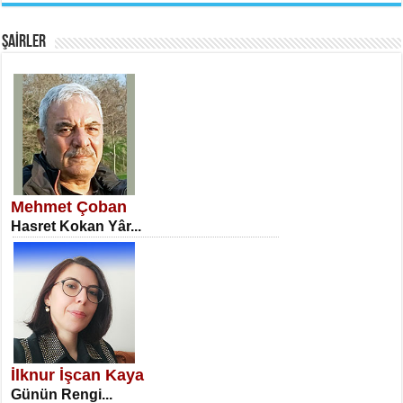
Fanatizm Çıkmazı...
ŞAİRLER
SATILMIŞ ÜMİT ÇETİNKAYA
Erkenlik...
Mehmet Çoban
Hasret Kokan Yâr...
NECLA DİLEK ARSLAN
Öğretmenler Günü Mahkemesi...
İlknur İşcan Kaya
Günün Rengi...