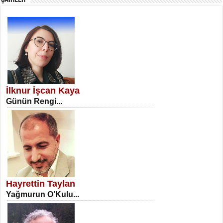
SATILMIŞ ÜMİT ÇETİNKAYA
Erkenlik...
İlknur İşcan Kaya
Günün Rengi...
NECLA DİLEK ARSLAN
Öğretmenler Günü Mahkemesi...
Hayrettin Taylan
Yağmurun O’Kulu...