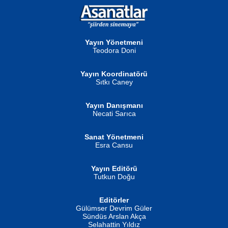
NURAN KÖSE BAYDAR
Neva Selçuk
Gün Güzeli...
Ben Deniz Değilim ki...
Yayın Yönetmeni
Teodora Doni
Yayın Koordinatörü
Sıtkı Caney
Yayın Danışmanı
MUSTAFA ORAL
Ahmet Aydın
Necati Sarıca
Şiir, Siyaseti Kaldırmıyor Tanpınar...
Helin...
Sanat Yönetmeni
Esra Cansu
Yayın Editörü
Tutkun Doğu
Editörler
İSMAİL OKUTAN
Gülümser Devrim Güler
Fatma Camcı
Erkeklerin Kahrolması Ne Demektir
Sündüs Arslan Akça
Evvel Zaman Tanrıçası...
Biliyor musunuz? ...
Selahattin Yıldız