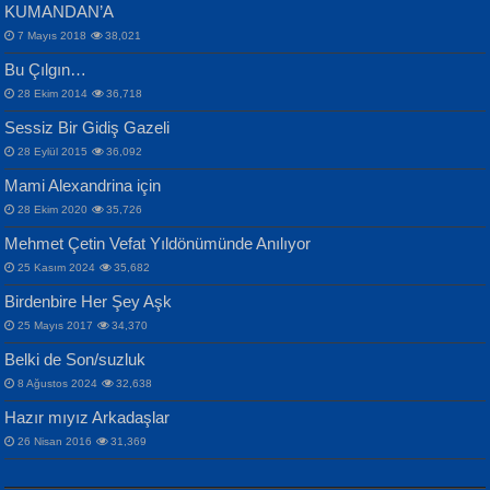
KUMANDAN’A
7 Mayıs 2018
38,021
Bu Çılgın…
ERDEM BAYAZIT
28 Ekim 2014
36,718
Sana, Bana, Vatanıma, Ülkemin
İPEK ACAR SERT
Selahattin Yıldız
Sessiz Bir Gidiş Gazeli
İnsanlarına Dair...
Gazze’nin Şecaati, Ümmetin İmtihanı...
İdrakimle Üşürken...
28 Eylül 2015
36,092
Mami Alexandrina için
28 Ekim 2020
35,726
Mehmet Çetin Vefat Yıldönümünde Anılıyor
25 Kasım 2024
35,682
Birdenbire Her Şey Aşk
NAZIM HİKMET RAN
MAHMUT GÜRBÜZ
Songül Özel
25 Mayıs 2017
34,370
Bir Cezaevinde, Tecritteki Adamın
İbrahim Olmak ve Bitirebilmek...
Mahzen...
Mektupları...
Belki de Son/suzluk
8 Ağustos 2024
32,638
Hazır mıyız Arkadaşlar
26 Nisan 2016
31,369