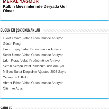
MERAL YAĞMUR
Kalbin Mevsimlerinde Deryada Gül
Olmak...
BUGÜN EN ÇOK OKUNANLAR
Fikret Otyam Vefat Yıldönümünde Anılıyor
Günün Rengi
Umur Bugay Vefat Yıldönümünde Anılıyor
MEHMET ÇOBAN
Sedat Umran Vefat Yıldönümünde Anılıyor
İçerdeki Put Dışardaki Maskeler...
Erkin Koray Vefat Yıldönümünde Anılıyor
Semih Sergen Vefat Yıldönümünde Anılıyor
Milliyet Sanat Dergisinin Ağustos 2026 Sayısı
Yağmurun O’Kulu
Ahmet Erhan Vefat Yıldönümünde Anılıyor
Ölüm ve Atlas
EMİNE CUMA
Fanatizm Çıkmazı...
ŞAİRLER