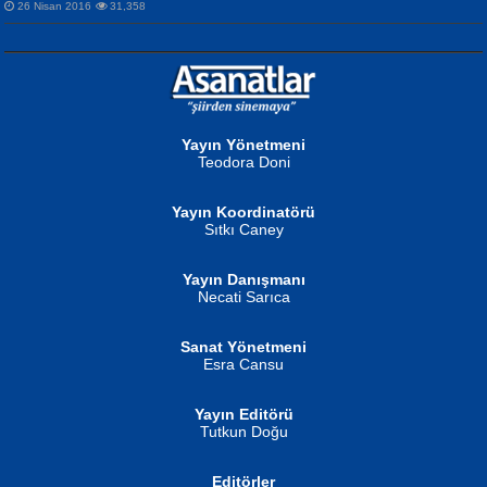
26 Nisan 2016
31,358
NURAN KÖSE BAYDAR
Neva Selçuk
Gün Güzeli...
Ben Deniz Değilim ki...
Yayın Yönetmeni
Teodora Doni
Yayın Koordinatörü
Sıtkı Caney
Yayın Danışmanı
MUSTAFA ORAL
Ahmet Aydın
Necati Sarıca
Şiir, Siyaseti Kaldırmıyor Tanpınar...
Helin...
Sanat Yönetmeni
Esra Cansu
Yayın Editörü
Tutkun Doğu
Editörler