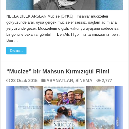
NECLA DİLEK ARSLAN Mucize |ÖYKÜ| İnsanlar mucizeleri
gökyüzünde arar, oysa gerçek mucizeler sessiz, sağlam adımlarla
yeryüzünde gezer. Mucizelerin o gizli, vakur yürüyüşünü sadece safi
bir gönülle bakanlar görebilir. Ben Ali. Hiçbiriniz tanımazsınız beni.
Ben …
Devamı...
“Mucize” bir Mahsun Kırmızıgül Filmi
23 Ocak 2015
ASANATLAR
,
SİNEMA
2,777