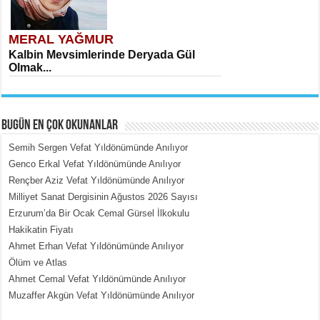
MERAL YAĞMUR
Kalbin Mevsimlerinde Deryada Gül
Olmak...
BUGÜN EN ÇOK OKUNANLAR
Semih Sergen Vefat Yıldönümünde Anılıyor
Genco Erkal Vefat Yıldönümünde Anılıyor
Rençber Aziz Vefat Yıldönümünde Anılıyor
MEHMET ÇOBAN
Milliyet Sanat Dergisinin Ağustos 2026 Sayısı
İçerdeki Put Dışardaki Maskeler...
Erzurum’da Bir Ocak Cemal Gürsel İlkokulu
Hakikatin Fiyatı
Ahmet Erhan Vefat Yıldönümünde Anılıyor
Ölüm ve Atlas
Ahmet Cemal Vefat Yıldönümünde Anılıyor
Muzaffer Akgün Vefat Yıldönümünde Anılıyor
EMİNE CUMA