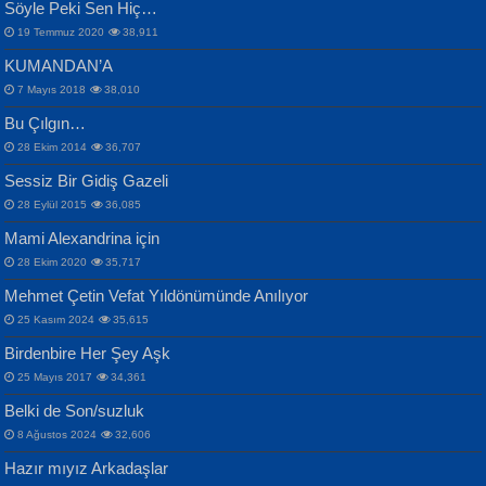
Söyle Peki Sen Hiç…
19 Temmuz 2020
38,911
KUMANDAN’A
7 Mayıs 2018
38,010
Bu Çılgın…
ERDEM BAYAZIT
28 Ekim 2014
36,707
Sana, Bana, Vatanıma, Ülkemin
İPEK ACAR SERT
Selahattin Yıldız
Sessiz Bir Gidiş Gazeli
İnsanlarına Dair...
Gazze’nin Şecaati, Ümmetin İmtihanı...
İdrakimle Üşürken...
28 Eylül 2015
36,085
Mami Alexandrina için
28 Ekim 2020
35,717
Mehmet Çetin Vefat Yıldönümünde Anılıyor
25 Kasım 2024
35,615
Birdenbire Her Şey Aşk
NAZIM HİKMET RAN
MAHMUT GÜRBÜZ
Songül Özel
25 Mayıs 2017
34,361
Bir Cezaevinde, Tecritteki Adamın
İbrahim Olmak ve Bitirebilmek...
Mahzen...
Mektupları...
Belki de Son/suzluk
8 Ağustos 2024
32,606
Hazır mıyız Arkadaşlar