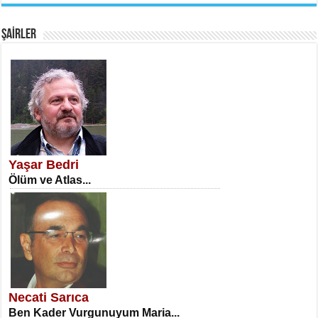
Fanatizm Çıkmazı...
ŞAİRLER
SATILMIŞ ÜMİT ÇETİNKAYA
Erkenlik...
Yaşar Bedri
Ölüm ve Atlas...
NECLA DİLEK ARSLAN
Öğretmenler Günü Mahkemesi...
Necati Sarıca
Ben Kader Vurgunuyum Maria...