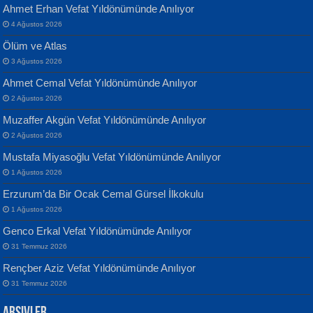
Ahmet Erhan Vefat Yıldönümünde Anılıyor
4 Ağustos 2026
Ölüm ve Atlas
3 Ağustos 2026
Ahmet Cemal Vefat Yıldönümünde Anılıyor
Banu Sancak
ATİLLA ÖZEN
2 Ağustos 2026
Defterimden İçeri...
Sultan Olmadan Önce Eyüp...
Muzaffer Akgün Vefat Yıldönümünde Anılıyor
2 Ağustos 2026
Mustafa Miyasoğlu Vefat Yıldönümünde Anılıyor
1 Ağustos 2026
Erzurum’da Bir Ocak Cemal Gürsel İlkokulu
1 Ağustos 2026
İsmail Aydos
EKREM KARABABA
Genco Erkal Vefat Yıldönümünde Anılıyor
İnkisar...
Yaralı Şiir...
31 Temmuz 2026
Rençber Aziz Vefat Yıldönümünde Anılıyor
31 Temmuz 2026