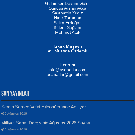
İSMAİL OKUTAN
Gülümser Devrim Güler
Fatma Camcı
Erkeklerin Kahrolması Ne Demektir
Sündüs Arslan Akça
Evvel Zaman Tanrıçası...
Biliyor musunuz? ...
Selahattin Yıldız
Hıdır Toraman
Selim Erdoğan
Bülent Sağlam
Mehmet Atak
Hukuk Müşaviri
Av. Mustafa Özdemir
Mustafa Oral
NUHAN NEBİ ÇAM
İletişim
Yağmur Mangası...
Kaptan...
info@asanatlar.com
asanatlar@gmail.com
SON YAYINLAR
Semih Sergen Vefat Yıldönümünde Anılıyor
6 Ağustos 2026
Yılmaz Ekinci
MUSTAFA KELOĞLU
Milliyet Sanat Dergisinin Ağustos 2026 Sayısı
Geceye Söylenen...
Yarına İz Bırakmak...
5 Ağustos 2026