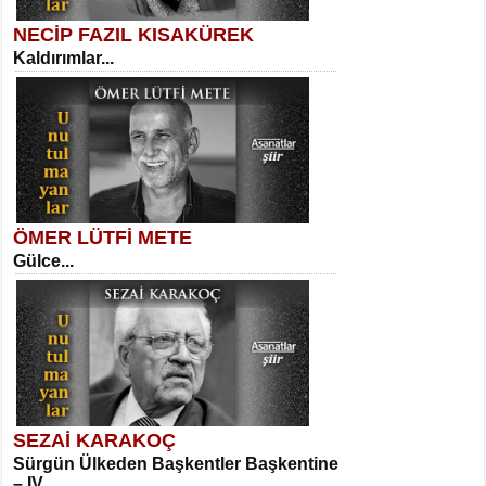
NECİP FAZIL KISAKÜREK
Kaldırımlar...
SELAHATTİN YILDIZ
İnsanın Zindanı...
Kadir Ünal
Ayağıma Dolanan Yokuş...
ÖMER LÜTFİ METE
Gülce...
MEHMET TAŞTAN
Vagon’da Bir Şairle...
Mehmet Çoban
Elmira...
SEZAİ KARAKOÇ
Sürgün Ülkeden Başkentler Başkentine
SITKI CANEY
– IV...